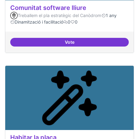
Comunitat software lliure
Treballem el pla estratègic del Canòdrom
1 any
Dinamització i facilitació
0
0
Vote
Comunitat software lliure
Habitar la plaça