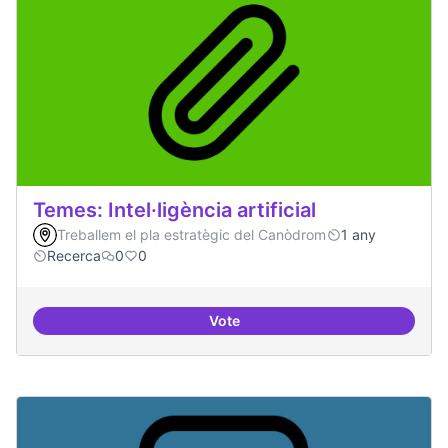
Temes: Intel·ligència artificial
Treballem el pla estratègic del Canòdrom
1 any
Recerca
0
0
Vote
Temes: Intel·ligència artificial