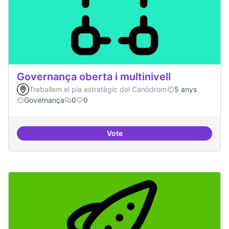
Governança oberta i multinivell
Treballem el pla estratègic del Canòdrom
5 anys
Governança
0
0
Vote
Governança oberta i multinivell