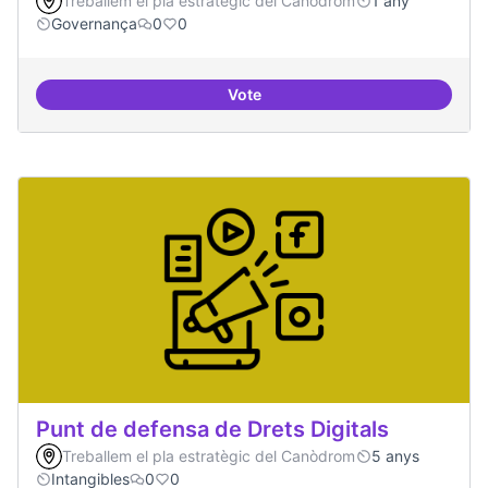
Treballem el pla estratègic del Canòdrom
1 any
Governança
0
0
Vote
Mapeig d'experiències
Punt de defensa de Drets Digitals
Treballem el pla estratègic del Canòdrom
5 anys
Intangibles
0
0