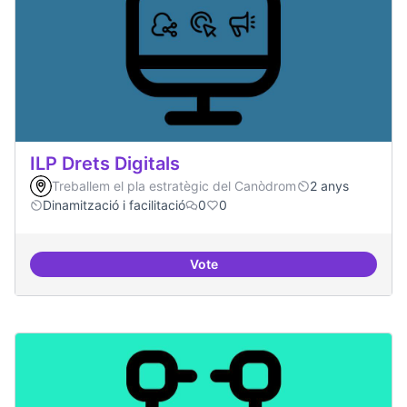
ILP Drets Digitals
Treballem el pla estratègic del Canòdrom
2 anys
Dinamització i facilitació
0
0
Vote
ILP Drets Digitals