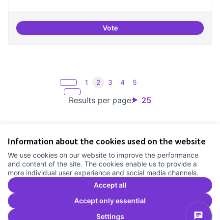
Vote
Punt de defensa de Drets Digitals
1
2
3
4
5
Results per page:
25
Information about the cookies used on the website
Terms of Service
We use cookies on our website to improve the performance
Cookie settings
and content of the site. The cookies enable us to provide a
Comunitat Canòdrom at Facebook
(External link)
Comunitat Canòdrom at Instagram
(External link)
Comunitat Canòdrom at YouTube
(External link)
English
more individual user experience and social media channels.
Triar la llengua
Elegir el idioma
Choose language
Accept all
Accept only essential
Settings
C
(E
(External link)