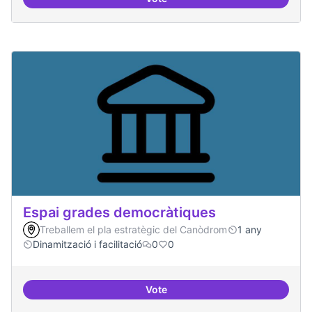
Protocol de rebuda de demande
Espai grades democràtiques
Treballem el pla estratègic del Canòdrom
1 any
Dinamització i facilitació
0
0
Vote
Espai grades democràtiques