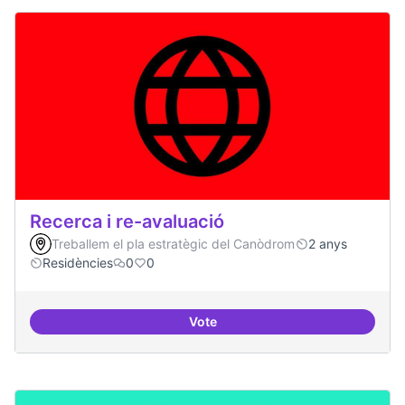
Recerca i re-avaluació
Treballem el pla estratègic del Canòdrom
2 anys
Residències
0
0
Vote
Recerca i re-avaluació