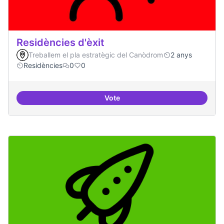
Residències d'èxit
Treballem el pla estratègic del Canòdrom
2 anys
Residències
0
0
Vote
Residències d'èxit