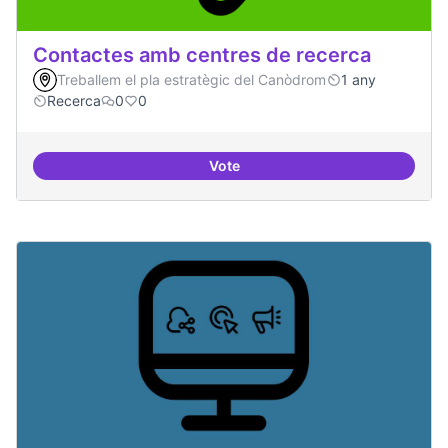
Contactes amb centres de recerca
Treballem el pla estratègic del Canòdrom
1 any
Recerca
0
0
Vote
Contactes amb centres de recer