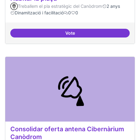
Treballem el pla estratègic del Canòdrom
2 anys
Dinamització i facilitació
0
0
Vote
Habitar la plaça
Consolidar oferta antena Cibernàrium
Canòdrom