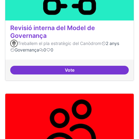
Revisió interna del Model de
Governança
Treballem el pla estratègic del Canòdrom
2 anys
Governança
0
0
Vote
Revisió interna del Model de Go