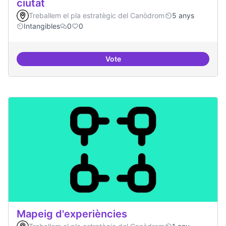
ciutat
Treballem el pla estratègic del Canòdrom
5 anys
Intangibles
0
0
Vote
Antenes Ateneu a altres punts de 
Mapeig d'experiències