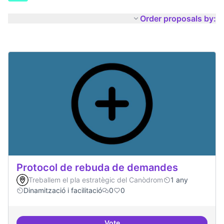
Order proposals by:
Protocol de rebuda de demandes
Treballem el pla estratègic del Canòdrom
1 any
Dinamització i facilitació
0
0
Vote