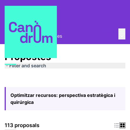
Mai
Log in
Main
Pla Estratègic
/
Propostes
Propostes
Filter and search
Optimitzar recursos: perspectiva estratègica i
quirúrgica
113 proposals