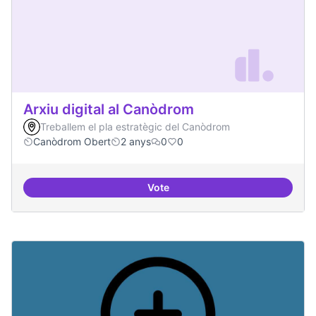
Arxiu digital al Canòdrom
Treballem el pla estratègic del Canòdrom
Canòdrom Obert
2 anys
0
0
Vote
Arxiu digital al Canòdrom