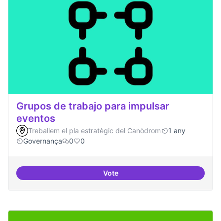
Grupos de trabajo para impulsar
eventos
Treballem el pla estratègic del Canòdrom
1 any
Governança
0
0
Vote
Grupos de trabajo para impulsar