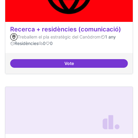
Recerca + residències (comunicació)
Treballem el pla estratègic del Canòdrom
1 any
Residències
0
0
Vote
Recerca + residències (comunica