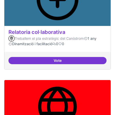
Relatoria col·laborativa
Treballem el pla estratègic del Canòdrom
1 any
Dinamització i facilitació
0
0
Vote
Relatoria col·laborativa