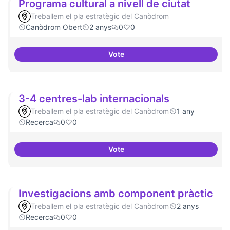
Programa cultural a nivell de ciutat
Treballem el pla estratègic del Canòdrom
Canòdrom Obert
2 anys
0
0
Vote
Programa cultural a nivell de ciu
3-4 centres-lab internacionals
Treballem el pla estratègic del Canòdrom
1 any
Recerca
0
0
Vote
3-4 centres-lab internacionals
Investigacions amb component pràctic
Treballem el pla estratègic del Canòdrom
2 anys
Recerca
0
0