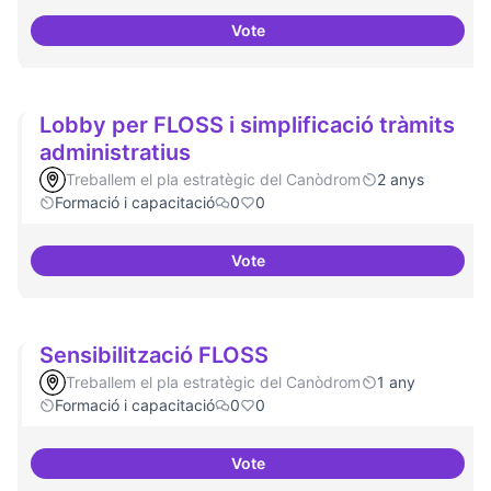
Vote
Servei estable de migració al FL
Lobby per FLOSS i simplificació tràmits
administratius
Treballem el pla estratègic del Canòdrom
2 anys
Formació i capacitació
0
0
Vote
Lobby per FLOSS i simplificació 
Sensibilització FLOSS
Treballem el pla estratègic del Canòdrom
1 any
Formació i capacitació
0
0
Vote
Sensibilització FLOSS