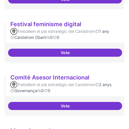
Canòdrom com a refugi en cas de 
Festival feminisme digital
Treballem el pla estratègic del Canòdrom
1 any
Canòdrom Obert
0
0
Vote
Festival feminisme digital
Comité Asesor Internacional
Treballem el pla estratègic del Canòdrom
2 anys
Governança
0
0
Vote
Comité Asesor Internacional