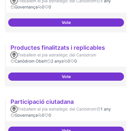
Treballem el pla estratègic del Canòdrom
1 any
Governança
0
0
Vote
Actividades vinculadas a la gov
Productes finalitzats i replicables
Treballem el pla estratègic del Canòdrom
Canòdrom Obert
2 anys
0
0
Vote
Productes finalitzats i replicable
Participació ciutadana
Treballem el pla estratègic del Canòdrom
1 any
Governança
0
0
Vote