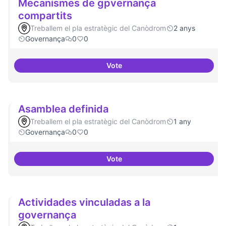
Mecanismes de gpvernança
compartits
Treballem el pla estratègic del Canòdrom
2 anys
Governança
0
0
Vote
Mecanismes de gpvernança com
Asamblea definida
Treballem el pla estratègic del Canòdrom
1 any
Governança
0
0
Vote
Asamblea definida
Actividades vinculadas a la
governança