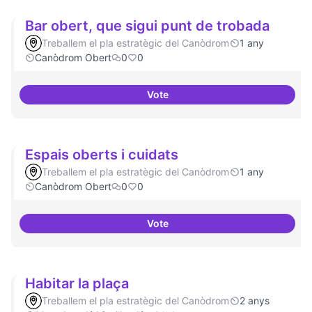
Bar obert, que sigui punt de trobada
Treballem el pla estratègic del Canòdrom
1 any
Canòdrom Obert
0
0
Vote
Bar obert, que sigui punt de tro
Espais oberts i cuidats
Treballem el pla estratègic del Canòdrom
1 any
Canòdrom Obert
0
0
Vote
Espais oberts i cuidats
Habitar la plaça
Treballem el pla estratègic del Canòdrom
2 anys