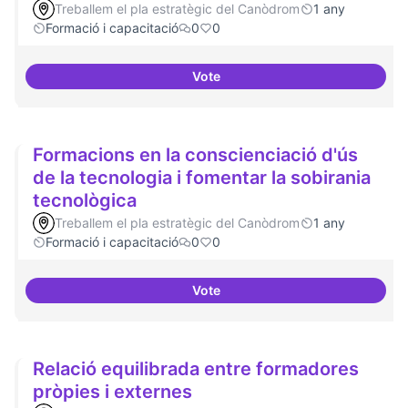
Treballem el pla estratègic del Canòdrom
1 any
Formació i capacitació
0
0
Vote
Formació FLOSS a Casals de Barr
Formacions en la conscienciació d'ús
de la tecnologia i fomentar la sobirania
tecnològica
Treballem el pla estratègic del Canòdrom
1 any
Formació i capacitació
0
0
Vote
Formacions en la conscienciació 
Relació equilibrada entre formadores
pròpies i externes