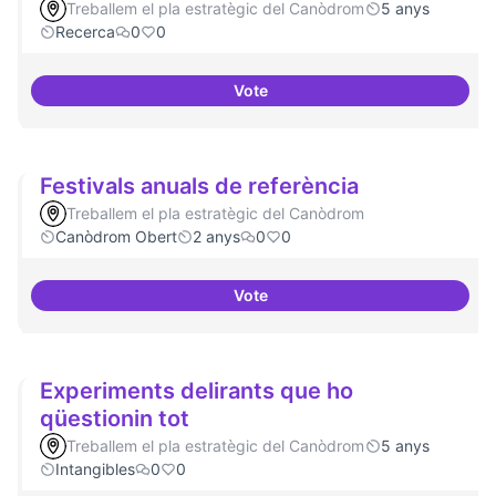
Treballem el pla estratègic del Canòdrom
5 anys
Recerca
0
0
Vote
Publicar regularment en revist
Festivals anuals de referència
Treballem el pla estratègic del Canòdrom
Canòdrom Obert
2 anys
0
0
Vote
Festivals anuals de referència
Experiments delirants que ho
qüestionin tot
Treballem el pla estratègic del Canòdrom
5 anys
Intangibles
0
0