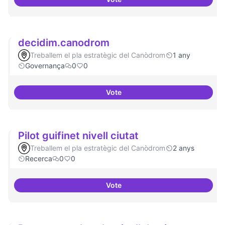
Participació ciutadana
decidim.canodrom
Treballem el pla estratègic del Canòdrom
1 any
Governança
0
0
Vote
decidim.canodrom
Pilot guifinet nivell ciutat
Treballem el pla estratègic del Canòdrom
2 anys
Recerca
0
0
Vote
Pilot guifinet nivell ciutat