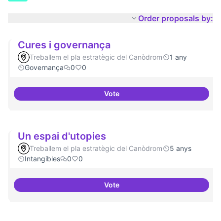
Order proposals by:
Cures i governança
Treballem el pla estratègic del Canòdrom
1 any
Governança
0
0
Vote
Cures i governança
Un espai d'utopies
Treballem el pla estratègic del Canòdrom
5 anys
Intangibles
0
0
Vote
Un espai d'utopies