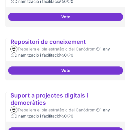
Dinamització i facilitació
0
0
Vote
Habitar la plaça
Repositori de coneixement
Treballem el pla estratègic del Canòdrom
1 any
Dinamització i facilitació
0
0
Vote
Repositori de coneixement
Suport a projectes digitals i
democràtics
Treballem el pla estratègic del Canòdrom
1 any
Dinamització i facilitació
0
0