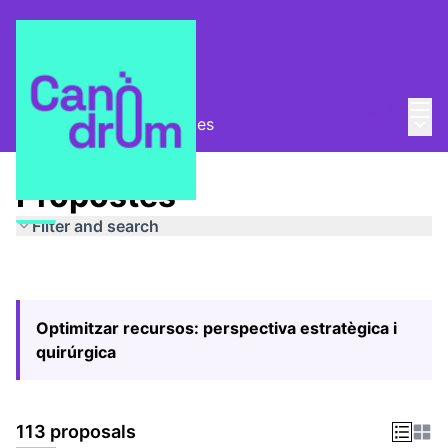
Mai
Log in
Main
Pla Estratègic
/
Propostes
Propostes
Filter and search
Optimitzar recursos: perspectiva estratègica i
quirúrgica
113 proposals