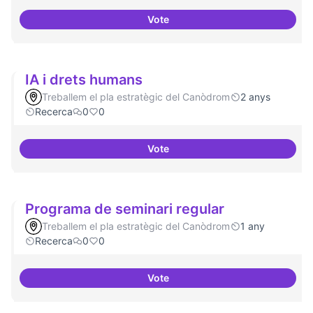
Vote
Investigacions amb component p
IA i drets humans
Treballem el pla estratègic del Canòdrom
2 anys
Recerca
0
0
Vote
IA i drets humans
Programa de seminari regular
Treballem el pla estratègic del Canòdrom
1 any
Recerca
0
0
Vote
Programa de seminari regular