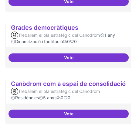
Vote
Suport a projectes digitals i dem
Grades democràtiques
Treballem el pla estratègic del Canòdrom
1 any
Dinamització i facilitació
0
0
Vote
Grades democràtiques
Canòdrom com a espai de consolidació
Treballem el pla estratègic del Canòdrom
Residències
5 anys
0
0
Vote
Canòdrom com a espai de conso