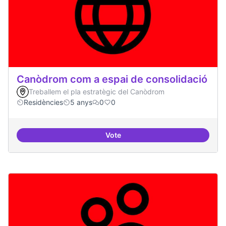
Canòdrom com a espai de consolidació
Treballem el pla estratègic del Canòdrom
Residències
5 anys
0
0
Vote
Canòdrom com a espai de consol