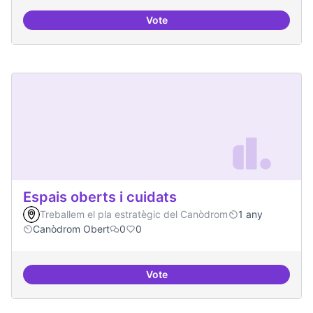
Vote
Bar obert, que sigui punt de trob
Espais oberts i cuidats
Treballem el pla estratègic del Canòdrom
1 any
Canòdrom Obert
0
0
Vote
Espais oberts i cuidats