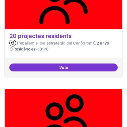
20 projectes residents
Treballem el pla estratègic del Canòdrom
2 anys
Residències
0
0
Vote
20 projectes residents