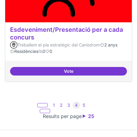
Esdeveniment/Presentació per a cada
concurs
Treballem el pla estratègic del Canòdrom
2 anys
Residències
0
0
Vote
Esdeveniment/Presentació per a
1
2
3
4
5
Results per page:
25