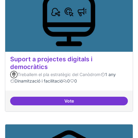
Suport a projectes digitals i
democràtics
Treballem el pla estratègic del Canòdrom
1 any
Dinamització i facilitació
0
0
Vote
Suport a projectes digitals i dem