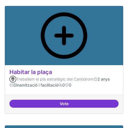
Habitar la plaça
Treballem el pla estratègic del Canòdrom
2 anys
Dinamització i facilitació
0
0
Vote
Habitar la plaça