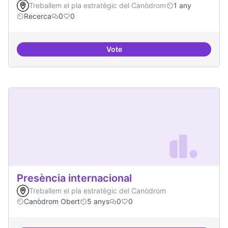
Treballem el pla estratègic del Canòdrom
1 any
Recerca
0
0
Vote
Programa de seminari regular
Presència internacional
Treballem el pla estratègic del Canòdrom
Canòdrom Obert
5 anys
0
0