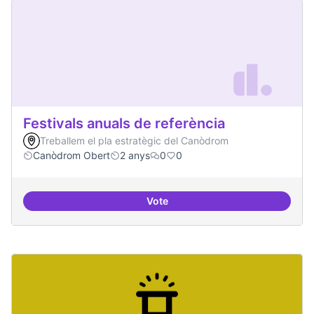
Festivals anuals de referència
Treballem el pla estratègic del Canòdrom
Canòdrom Obert
2 anys
0
0
Vote
Festivals anuals de referència