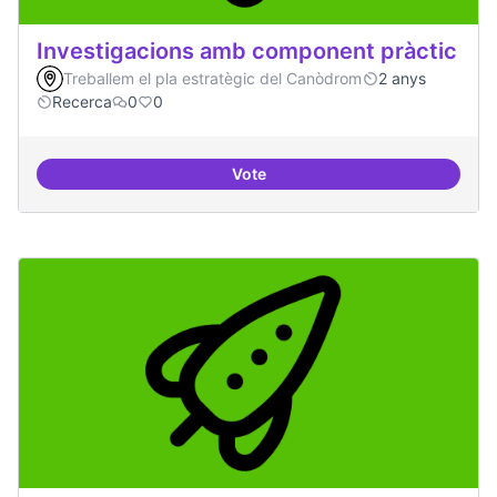
Investigacions amb component pràctic
Treballem el pla estratègic del Canòdrom
2 anys
Recerca
0
0
Vote
Investigacions amb component p