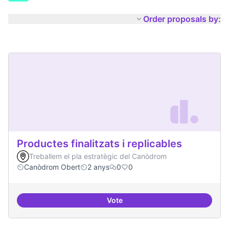
Order proposals by:
Productes finalitzats i replicables
Treballem el pla estratègic del Canòdrom
Canòdrom Obert
2 anys
0
0
Vote
Productes finalitzats i replicable