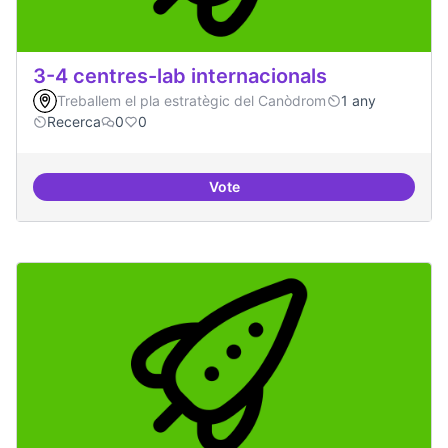
3-4 centres-lab internacionals
Treballem el pla estratègic del Canòdrom
1 any
Recerca
0
0
Vote
3-4 centres-lab internacionals