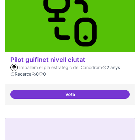
Pilot guifinet nivell ciutat
Treballem el pla estratègic del Canòdrom
2 anys
Recerca
0
0
Vote
Pilot guifinet nivell ciutat