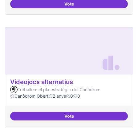
Vote
Presència internacional
Videojocs alternatius
Treballem el pla estratègic del Canòdrom
Canòdrom Obert
2 anys
0
0
Vote
Videojocs alternatius