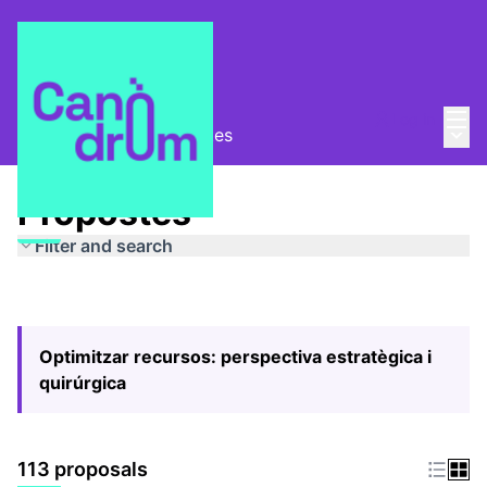
Mai
Log in
Main
Pla Estratègic
/
Propostes
Propostes
Filter and search
Optimitzar recursos: perspectiva estratègica i
quirúrgica
113 proposals