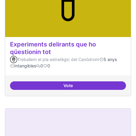
Experiments delirants que ho
qüestionin tot
Treballem el pla estratègic del Canòdrom
5 anys
Intangibles
0
0
Vote
Experiments delirants que ho qüe