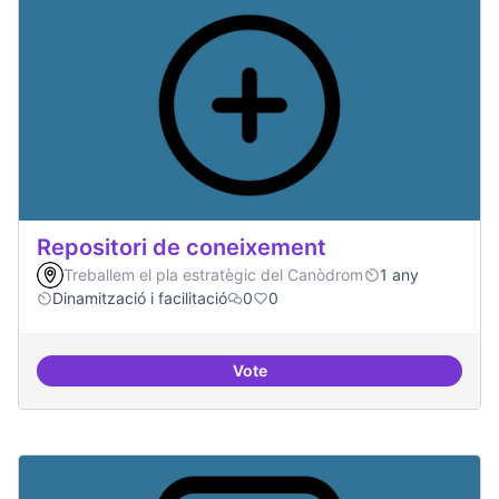
Repositori de coneixement
Treballem el pla estratègic del Canòdrom
1 any
Dinamització i facilitació
0
0
Vote
Repositori de coneixement