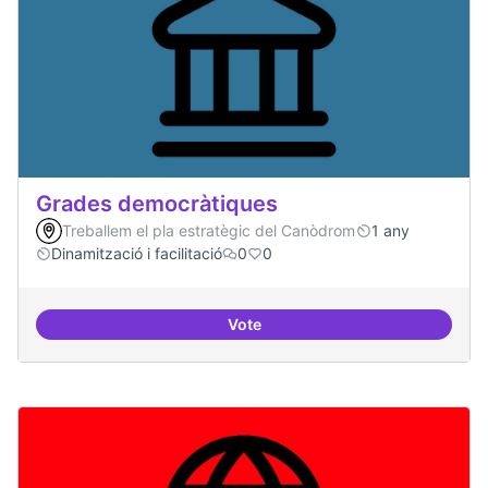
Grades democràtiques
Treballem el pla estratègic del Canòdrom
1 any
Dinamització i facilitació
0
0
Vote
Grades democràtiques