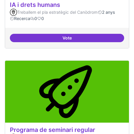
IA i drets humans
Treballem el pla estratègic del Canòdrom
2 anys
Recerca
0
0
Vote
IA i drets humans
Programa de seminari regular