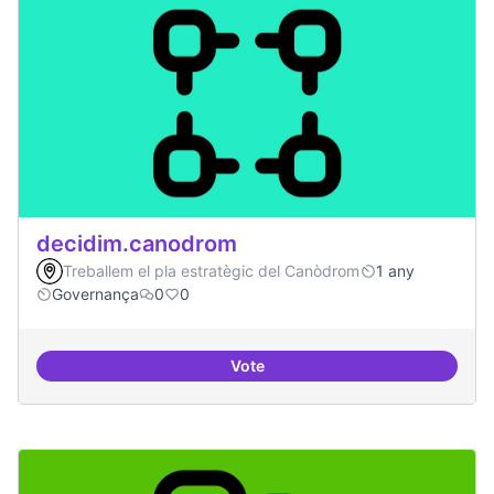
decidim.canodrom
Treballem el pla estratègic del Canòdrom
1 any
Governança
0
0
Vote
decidim.canodrom