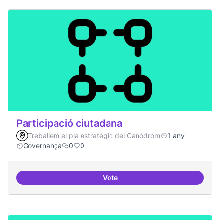
Participació ciutadana
Treballem el pla estratègic del Canòdrom
1 any
Governança
0
0
Vote
Participació ciutadana