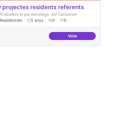
 projectes residents referents
Treballem el pla estratègic del Canòdrom
Residències
5 anys
0
0
Vote
capa digital
30 projectes residents refer