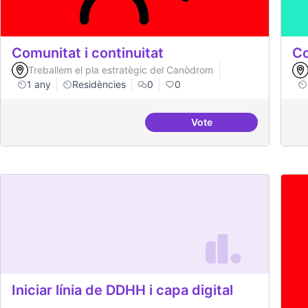
Comunitat i continuitat
Co
Treballem el pla estratègic del Canòdrom
1 any
Residències
0
0
Vote
Comunitat i continuita
Iniciar línia de DDHH i capa digital