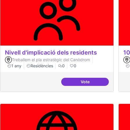
Nivell d'implicació dels residents
10
Treballem el pla estratègic del Canòdrom
1 any
Residències
0
0
Vote
Nivell d'implicació del