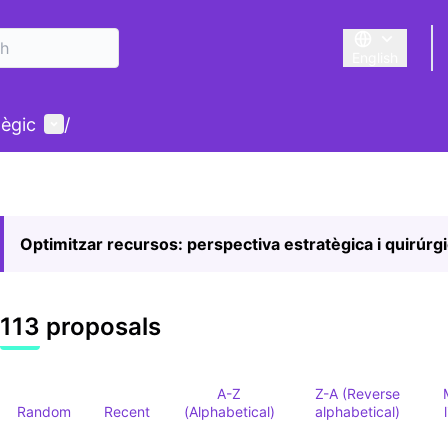
English
Triar la llengu
User menu
tègic
/
Optimitzar recursos: perspectiva estratègica i quirúrg
113 proposals
A-Z
Z-A (Reverse
Random
Recent
(Alphabetical)
alphabetical)