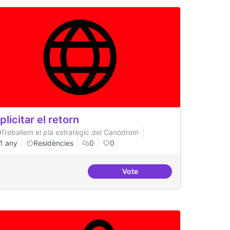
plicitar el retorn
Treballem el pla estratègic del Canòdrom
1 any
Residències
0
0
Vote
ació
Explicitar el retorn