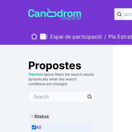
Home
Main menu
/
Espai de participació
/
Pla Estra
Propostes
The form below filters the search results
dynamically when the search
conditions are changed.
Status
All