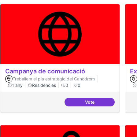
Campanya de comunicació
Ex
Treballem el pla estratègic del Canòdrom
1 any
Residències
0
0
Vote
Campanya de comunic