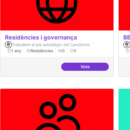
Residències i governança
BB
Treballem el pla estratègic del Canòdrom
1 any
Residències
0
0
Vote
Residències i governa