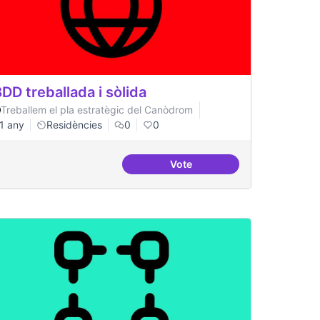
DD treballada i sòlida
Treballem el pla estratègic del Canòdrom
1 any
Residències
0
0
Vote
nça
BBDD treballada i sòlida