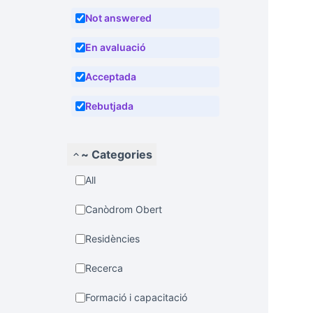
Not answered
En avaluació
Acceptada
Rebutjada
~ Categories
All
Canòdrom Obert
Residències
Recerca
Formació i capacitació