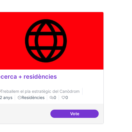
cerca + residències
Treballem el pla estratègic del Canòdrom
2 anys
Residències
0
0
Vote
Comunitat de residències sostenible i perdurable
Recerca + residències