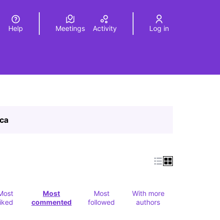
Help
Meetings
Activity
Log in
a
Elegir el idioma
Choose language
ica
Most
Most
Most
With more
liked
commented
followed
authors