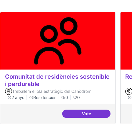
Comunitat de residències sostenible
Re
i perdurable
Treballem el pla estratègic del Canòdrom
2 anys
Residències
0
0
Vote