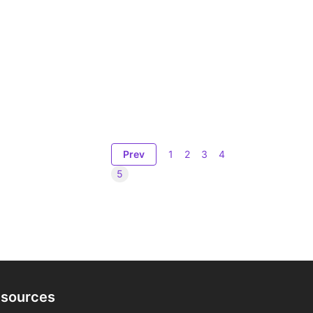
ts Digitals
Prev
1
2
3
4
5
sources