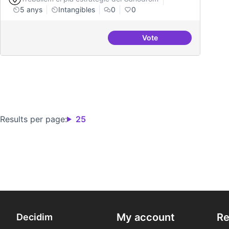
5 anys
Intangibles
0
0
Vote
Punt de defensa de Dre
Results per page:
25
My account
Re
Decidim