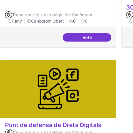
30
Treballem el pla estratègic del Canòdrom
1 any
Canòdrom Obert
0
0
Vote
Iniciar línia de DDHH i 
Punt de defensa de Drets Digitals
Treballem el pla estratègic del Canòdrom