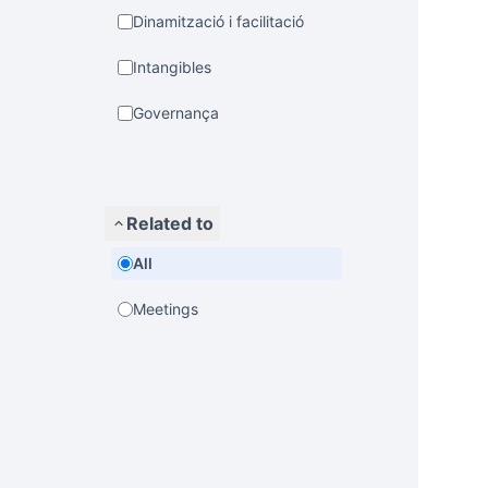
Dinamització i facilitació
Intangibles
Governança
Related to
All
Meetings