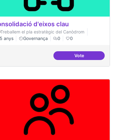
nsolidació d'eixos clau
Treballem el pla estratègic del Canòdrom
5 anys
Governança
0
0
Vote
t
Consolidació d'eixos clau