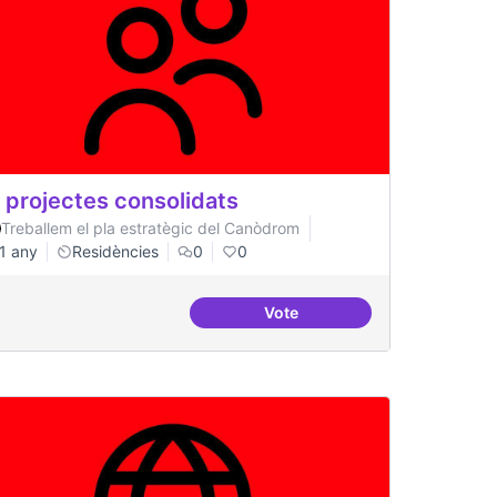
 projectes consolidats
Treballem el pla estratègic del Canòdrom
1 any
Residències
0
0
Vote
s residents
10 projectes consolidats