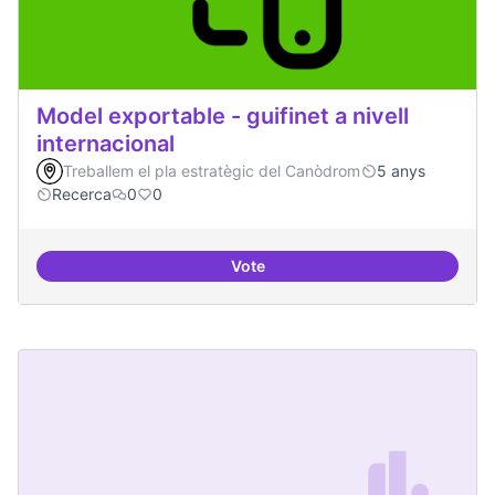
Model exportable - guifinet a nivell
internacional
Treballem el pla estratègic del Canòdrom
5 anys
Recerca
0
0
Vote
Model exportable - guifinet a nive