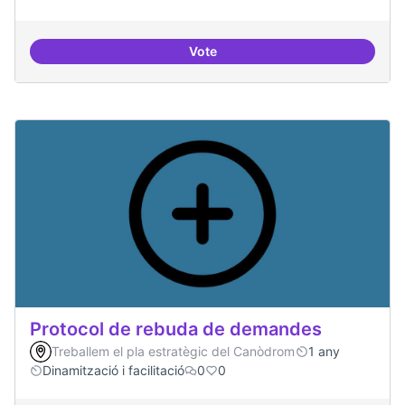
Vote
Espai on la gent expressi i donar
Protocol de rebuda de demandes
Treballem el pla estratègic del Canòdrom
1 any
Dinamització i facilitació
0
0