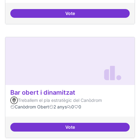
Vote
Beques de recerca per investiga
Bar obert i dinamitzat
Treballem el pla estratègic del Canòdrom
Canòdrom Obert
2 anys
0
0
Vote
Bar obert i dinamitzat