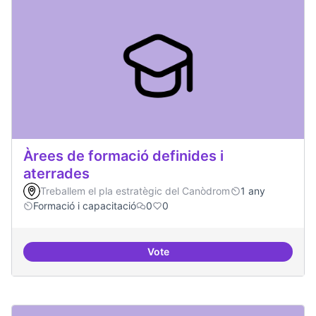
Àrees de formació definides i
aterrades
Treballem el pla estratègic del Canòdrom
1 any
Formació i capacitació
0
0
Vote
Àrees de formació definides i at