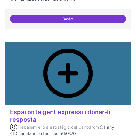
Vote
Trobades democràtiques
Espai on la gent expressi i donar-li
resposta
Treballem el pla estratègic del Canòdrom
1 any
Dinamització i facilitació
0
0