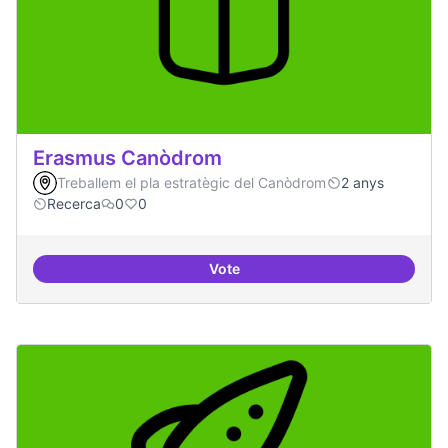
Erasmus Canòdrom
Treballem el pla estratègic del Canòdrom
2 anys
Recerca
0
0
Vote
Erasmus Canòdrom