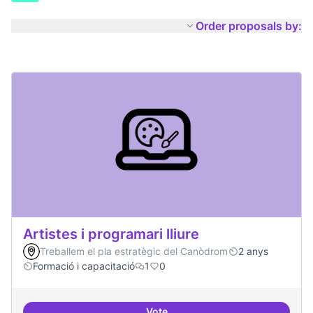
Order proposals by:
Artistes i programari lliure
Treballem el pla estratègic del Canòdrom
2 anys
Formació i capacitació
1
0
Vote