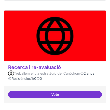
Recerca i re-avaluació
Treballem el pla estratègic del Canòdrom
2 anys
Residències
0
0
Vote
Recerca i re-avaluació