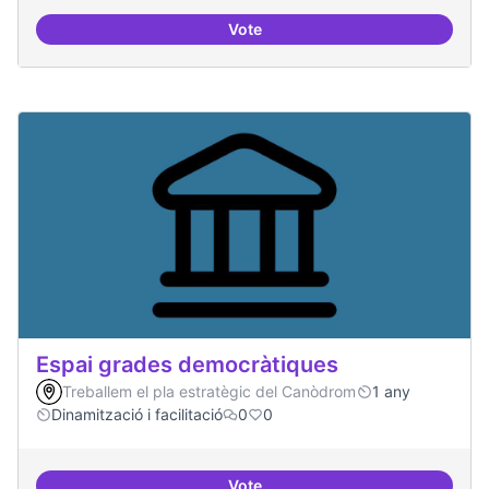
Vote
Protocol de rebuda de demande
Espai grades democràtiques
Treballem el pla estratègic del Canòdrom
1 any
Dinamització i facilitació
0
0
Vote