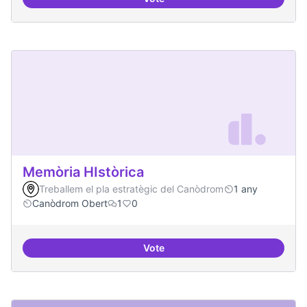
Artistes i programari lliure
Memòria HIstòrica
Treballem el pla estratègic del Canòdrom
1 any
Canòdrom Obert
1
0
Vote
Memòria HIstòrica