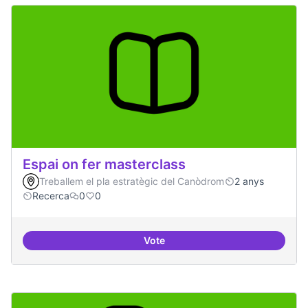
Espai on fer masterclass
Treballem el pla estratègic del Canòdrom
2 anys
Recerca
0
0
Vote
Espai on fer masterclass