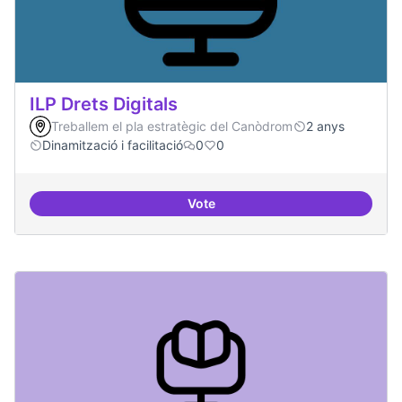
ILP Drets Digitals
Treballem el pla estratègic del Canòdrom
2 anys
Dinamització i facilitació
0
0
Vote
ILP Drets Digitals