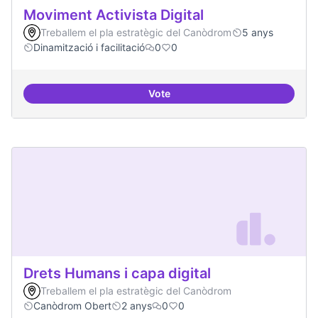
Moviment Activista Digital
Treballem el pla estratègic del Canòdrom
5 anys
Dinamització i facilitació
0
0
Vote
Moviment Activista Digital
Drets Humans i capa digital
Treballem el pla estratègic del Canòdrom
Canòdrom Obert
2 anys
0
0