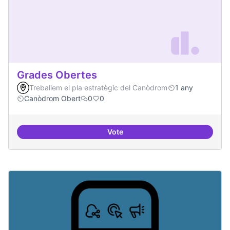
Grades Obertes
Treballem el pla estratègic del Canòdrom
1 any
Canòdrom Obert
0
0
Vote
Grades Obertes