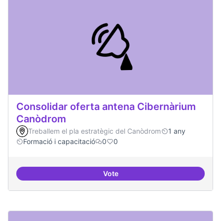
Consolidar oferta antena Cibernàrium
Canòdrom
Treballem el pla estratègic del Canòdrom
1 any
Formació i capacitació
0
0
Vote
Consolidar oferta antena Ciber