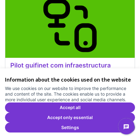
Pilot guifinet com infraestructura
Treballem el pla estratègic del Canòdrom
1 any
Information about the cookies used on the website
Recerca
0
0
We use cookies on our website to improve the performance
and content of the site. The cookies enable us to provide a
more individual user experience and social media channels.
Vote
Pilot guifinet com infraestructur
Accept all
Accept only essential
Settings