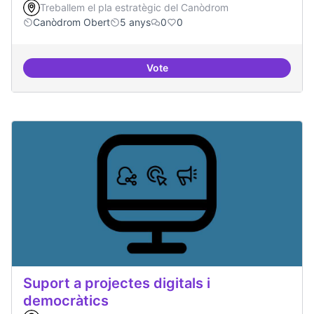
Treballem el pla estratègic del Canòdrom
Canòdrom Obert
5 anys
0
0
Vote
Treball en xarxa amb projectes i
Suport a projectes digitals i
democràtics