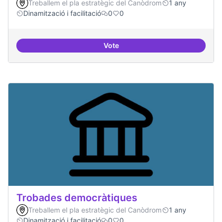
Treballem el pla estratègic del Canòdrom
1 any
Dinamització i facilitació
0
0
Vote
Suport a projectes digitals i dem
Trobades democràtiques
Treballem el pla estratègic del Canòdrom
1 any
Dinamització i facilitació
0
0