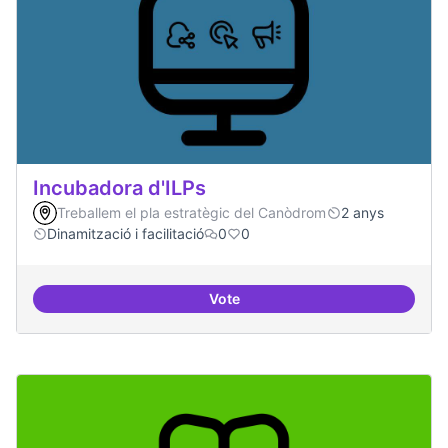
Incubadora d'ILPs
Treballem el pla estratègic del Canòdrom
2 anys
Dinamització i facilitació
0
0
Vote
Incubadora d'ILPs