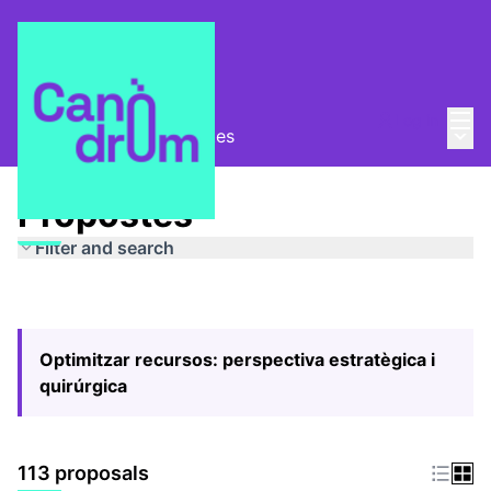
Mai
Log in
Main
Pla Estratègic
/
Propostes
Propostes
Filter and search
Optimitzar recursos: perspectiva estratègica i
quirúrgica
113 proposals