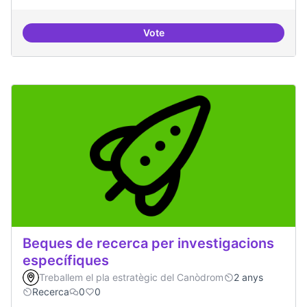
Vote
Drets Humans i capa digital
Beques de recerca per investigacions
específiques
Treballem el pla estratègic del Canòdrom
2 anys
Recerca
0
0