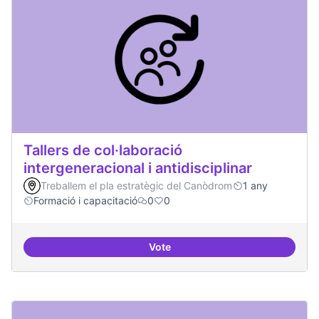
Tallers de col·laboració
intergeneracional i antidisciplinar
Treballem el pla estratègic del Canòdrom
1 any
Formació i capacitació
0
0
Vote
Tallers de col·laboració intergene