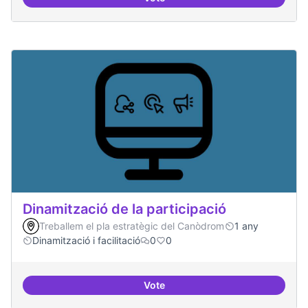
Espai grades democràtiques
Dinamització de la participació
Treballem el pla estratègic del Canòdrom
1 any
Dinamització i facilitació
0
0
Vote
Dinamització de la participació