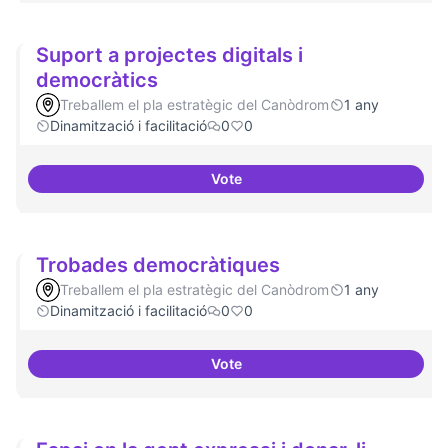
Suport a projectes digitals i
democràtics
Treballem el pla estratègic del Canòdrom
1 any
Dinamització i facilitació
0
0
Vote
Suport a projectes digitals i dem
Trobades democràtiques
Treballem el pla estratègic del Canòdrom
1 any
Dinamització i facilitació
0
0
Vote
Trobades democràtiques