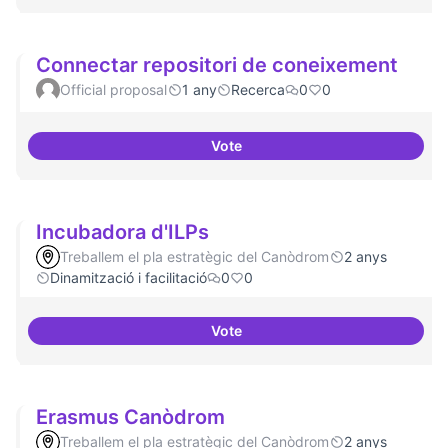
Connectar repositori de coneixement
Official proposal
1 any
Recerca
0
0
Vote
Connectar repositori de coneix
Incubadora d'ILPs
Treballem el pla estratègic del Canòdrom
2 anys
Dinamització i facilitació
0
0
Vote
Incubadora d'ILPs
Erasmus Canòdrom
Treballem el pla estratègic del Canòdrom
2 anys