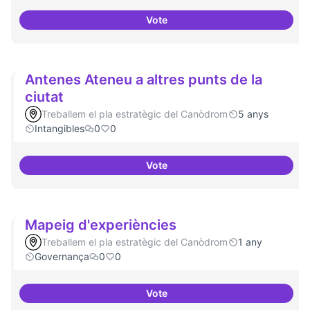
Vote
Idees per la millora democràtica
Antenes Ateneu a altres punts de la
ciutat
Treballem el pla estratègic del Canòdrom
5 anys
Intangibles
0
0
Vote
Antenes Ateneu a altres punts de 
Mapeig d'experiències
Treballem el pla estratègic del Canòdrom
1 any
Governança
0
0
Vote
Mapeig d'experiències