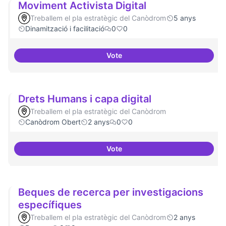
Moviment Activista Digital
Treballem el pla estratègic del Canòdrom
5 anys
Dinamització i facilitació
0
0
Vote
Moviment Activista Digital
Drets Humans i capa digital
Treballem el pla estratègic del Canòdrom
Canòdrom Obert
2 anys
0
0
Vote
Drets Humans i capa digital
Beques de recerca per investigacions
específiques
Treballem el pla estratègic del Canòdrom
2 anys