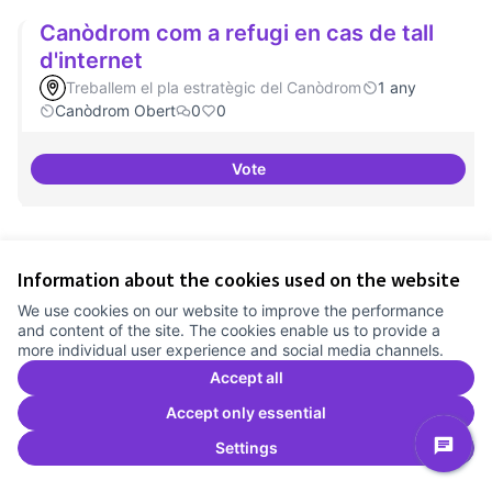
Canòdrom com a refugi en cas de tall
d'internet
Treballem el pla estratègic del Canòdrom
1 any
Canòdrom Obert
0
0
Vote
Canòdrom com a refugi en cas de 
Festival feminisme digital
Information about the cookies used on the website
Treballem el pla estratègic del Canòdrom
1 any
We use cookies on our website to improve the performance
Canòdrom Obert
0
0
and content of the site. The cookies enable us to provide a
more individual user experience and social media channels.
Vote
Accept all
Festival feminisme digital
Accept only essential
Settings
Comité Asesor Internacional