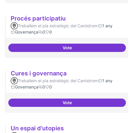
Procés participatiu
Treballem el pla estratègic del Canòdrom
1 any
Governança
0
0
Vote
Procés participatiu
Cures i governança
Treballem el pla estratègic del Canòdrom
1 any
Governança
0
0
Vote
Cures i governança
Un espai d'utopies