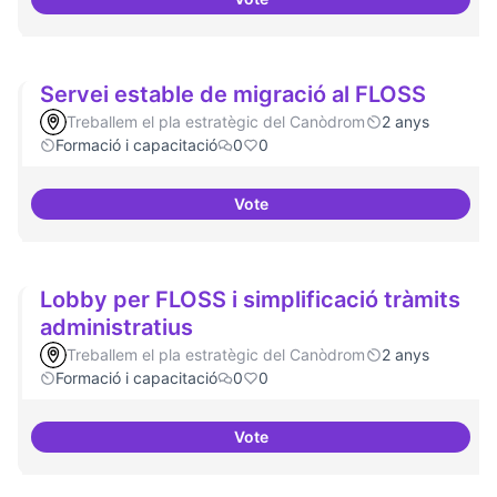
Establir les àrees o temàtiques
Servei estable de migració al FLOSS
Treballem el pla estratègic del Canòdrom
2 anys
Formació i capacitació
0
0
Vote
Servei estable de migració al FL
Lobby per FLOSS i simplificació tràmits
administratius
Treballem el pla estratègic del Canòdrom
2 anys
Formació i capacitació
0
0
Vote
Lobby per FLOSS i simplificació 