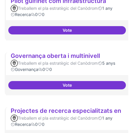
Pilot guifinet com infraestructura
Treballem el pla estratègic del Canòdrom
1 any
Recerca
0
0
Vote
Pilot guifinet com infraestructur
Governança oberta i multinivell
Treballem el pla estratègic del Canòdrom
5 anys
Governança
0
0
Vote
Governança oberta i multinivell
Projectes de recerca especialitzats en
Treballem el pla estratègic del Canòdrom
1 any
Recerca
0
0