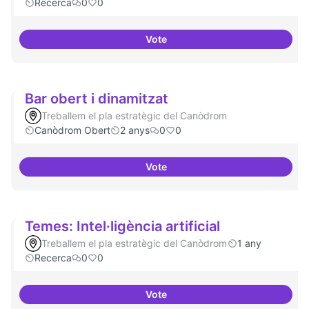
Recerca
0
0
Vote
Beques de recerca per investiga
Bar obert i dinamitzat
Treballem el pla estratègic del Canòdrom
Canòdrom Obert
2 anys
0
0
Vote
Bar obert i dinamitzat
Temes: Intel·ligència artificial
Treballem el pla estratègic del Canòdrom
1 any
Recerca
0
0
Vote
Temes: Intel·ligència artificial