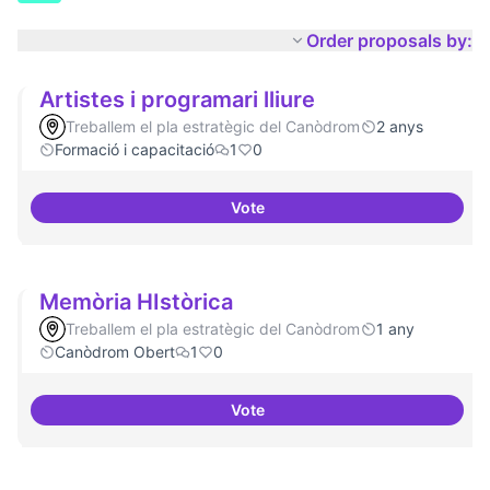
Order proposals by:
Artistes i programari lliure
Treballem el pla estratègic del Canòdrom
2 anys
Formació i capacitació
1
0
Vote
Artistes i programari lliure
Memòria HIstòrica
Treballem el pla estratègic del Canòdrom
1 any
Canòdrom Obert
1
0
Vote
Memòria HIstòrica