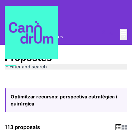
Mai
Log in
Main
Pla Estratègic
/
Propostes
Propostes
Filter and search
Optimitzar recursos: perspectiva estratègica i
quirúrgica
113 proposals