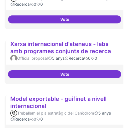
Recerca
0
0
Vote
Erasmus Canòdrom
Xarxa internacional d'ateneus - labs
amb programes conjunts de recerca
Official proposal
5 anys
Recerca
0
0
Vote
Xarxa internacional d'ateneus -
Model exportable - guifinet a nivell
internacional
Treballem el pla estratègic del Canòdrom
5 anys
Recerca
0
0