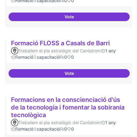
Formació i capacitació
0
0
Vote
Espai acompanyament periòdic 
Formació FLOSS a Casals de Barri
Treballem el pla estratègic del Canòdrom
1 any
Formació i capacitació
0
0
Vote
Formació FLOSS a Casals de Barr
Formacions en la conscienciació d'ús
de la tecnologia i fomentar la sobirania
tecnològica
Treballem el pla estratègic del Canòdrom
1 any
Formació i capacitació
0
0