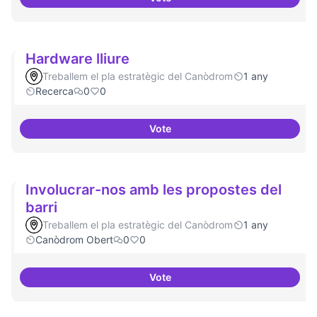
Tecnologies lliures en servidors
Hardware lliure
Treballem el pla estratègic del Canòdrom
1 any
Recerca
0
0
Vote
Hardware lliure
Involucrar-nos amb les propostes del
barri
Treballem el pla estratègic del Canòdrom
1 any
Canòdrom Obert
0
0
Vote
Involucrar-nos amb les proposte