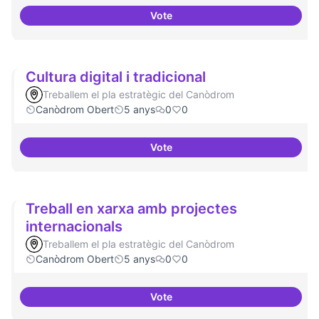
Vote
Model exportable - guifinet a niv
Cultura digital i tradicional
Treballem el pla estratègic del Canòdrom
Canòdrom Obert
5 anys
0
0
Vote
Cultura digital i tradicional
Treball en xarxa amb projectes
internacionals
Treballem el pla estratègic del Canòdrom
Canòdrom Obert
5 anys
0
0
Vote
Treball en xarxa amb projectes i