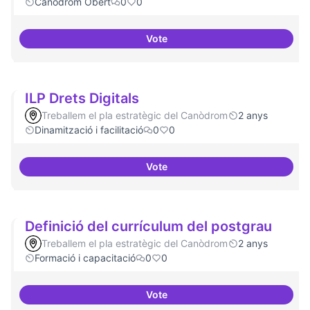
Canòdrom Obert
0
0
Vote
Grades Obertes
ILP Drets Digitals
Treballem el pla estratègic del Canòdrom
2 anys
Dinamització i facilitació
0
0
Vote
ILP Drets Digitals
Definició del currículum del postgrau
Treballem el pla estratègic del Canòdrom
2 anys
Formació i capacitació
0
0
Vote
Definició del currículum del pos