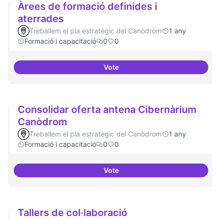
Àrees de formació definides i
aterrades
Treballem el pla estratègic del Canòdrom
1 any
Formació i capacitació
0
0
Vote
Àrees de formació definides i at
Consolidar oferta antena Cibernàrium
Canòdrom
Treballem el pla estratègic del Canòdrom
1 any
Formació i capacitació
0
0
Vote
Consolidar oferta antena Ciber
Tallers de col·laboració