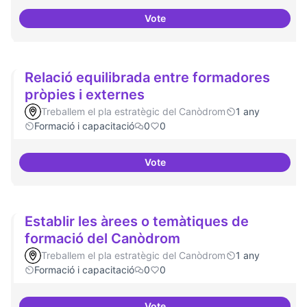
Vote
Formacions en la conscienciació 
Relació equilibrada entre formadores
pròpies i externes
Treballem el pla estratègic del Canòdrom
1 any
Formació i capacitació
0
0
Vote
Relació equilibrada entre formad
Establir les àrees o temàtiques de
formació del Canòdrom
Treballem el pla estratègic del Canòdrom
1 any
Formació i capacitació
0
0
Vote