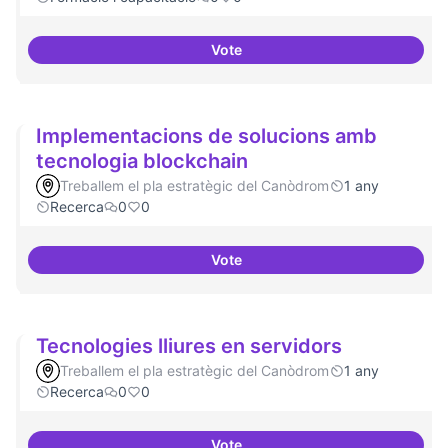
Vote
Tenir un programa formatiu a tots
Implementacions de solucions amb
tecnologia blockchain
Treballem el pla estratègic del Canòdrom
1 any
Recerca
0
0
Vote
Implementacions de solucions a
Tecnologies lliures en servidors
Treballem el pla estratègic del Canòdrom
1 any
Recerca
0
0
Vote