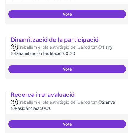
Vote
Espai grades democràtiques
Dinamització de la participació
Treballem el pla estratègic del Canòdrom
1 any
Dinamització i facilitació
0
0
Vote
Dinamització de la participació
Recerca i re-avaluació
Treballem el pla estratègic del Canòdrom
2 anys
Residències
0
0
Vote
Recerca i re-avaluació