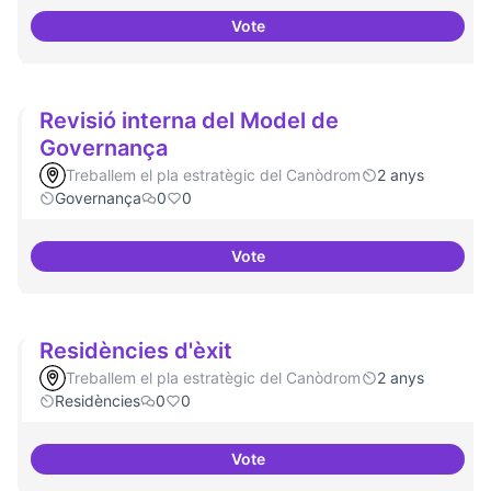
Vote
Projectes de recerca especialitz
Revisió interna del Model de
Governança
Treballem el pla estratègic del Canòdrom
2 anys
Governança
0
0
Vote
Revisió interna del Model de Go
Residències d'èxit
Treballem el pla estratègic del Canòdrom
2 anys
Residències
0
0
Vote
Residències d'èxit