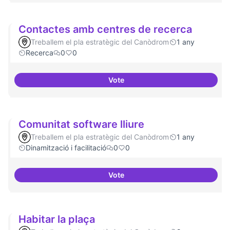
Contactes amb centres de recerca
Treballem el pla estratègic del Canòdrom
1 any
Recerca
0
0
Vote
Contactes amb centres de recer
Comunitat software lliure
Treballem el pla estratègic del Canòdrom
1 any
Dinamització i facilitació
0
0
Vote
Comunitat software lliure
Habitar la plaça