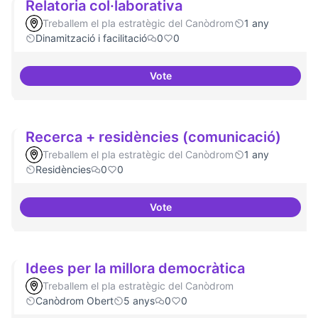
Relatoria col·laborativa
Treballem el pla estratègic del Canòdrom
1 any
Dinamització i facilitació
0
0
Vote
Relatoria col·laborativa
Recerca + residències (comunicació)
Treballem el pla estratègic del Canòdrom
1 any
Residències
0
0
Vote
Recerca + residències (comunic
Idees per la millora democràtica
Treballem el pla estratègic del Canòdrom
Canòdrom Obert
5 anys
0
0