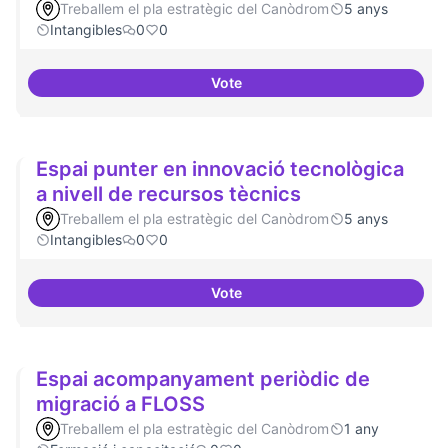
Treballem el pla estratègic del Canòdrom
5 anys
Intangibles
0
0
Vote
Un espai d'utopies
Espai punter en innovació tecnològica
a nivell de recursos tècnics
Treballem el pla estratègic del Canòdrom
5 anys
Intangibles
0
0
Vote
Espai punter en innovació tecnol
Espai acompanyament periòdic de
migració a FLOSS
Treballem el pla estratègic del Canòdrom
1 any