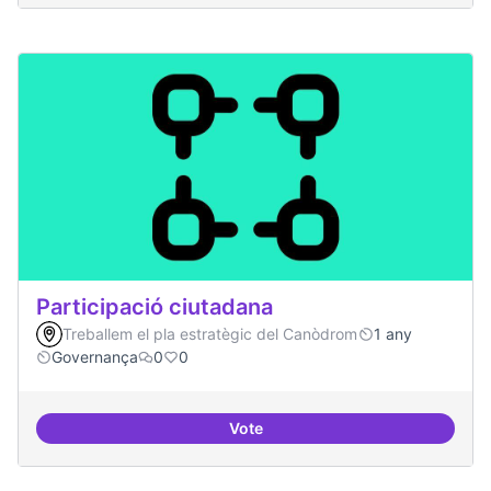
Participació ciutadana
Treballem el pla estratègic del Canòdrom
1 any
Governança
0
0
Vote
Participació ciutadana