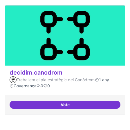
decidim.canodrom
Treballem el pla estratègic del Canòdrom
1 any
Governança
0
0
Vote
decidim.canodrom