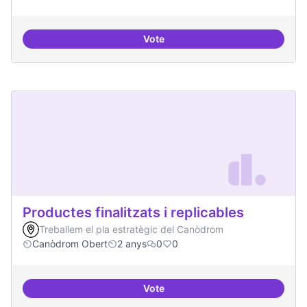
Vote
Actividades vinculadas a la gov
Productes finalitzats i replicables
Treballem el pla estratègic del Canòdrom
Canòdrom Obert
2 anys
0
0
Vote
Productes finalitzats i replicable