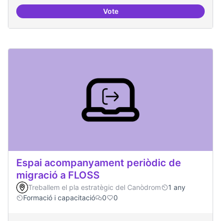
Vote
Espai punter en innovació tecnolò
Espai acompanyament periòdic de
migració a FLOSS
Treballem el pla estratègic del Canòdrom
1 any
Formació i capacitació
0
0