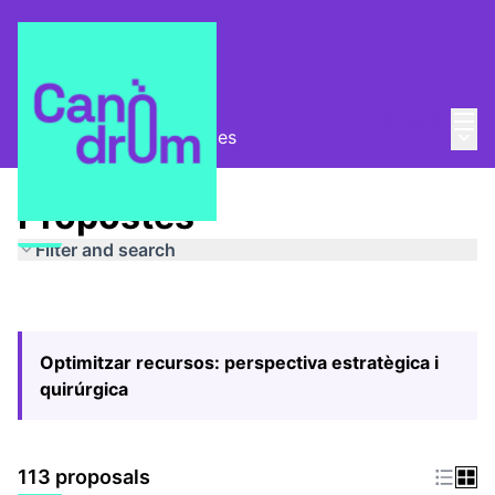
Mai
Log in
Main
Pla Estratègic
/
Propostes
Propostes
Filter and search
Optimitzar recursos: perspectiva estratègica i
quirúrgica
113 proposals