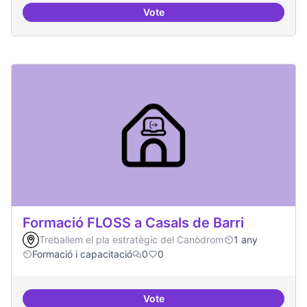
Vote
Espai acompanyament periòdic d
Formació FLOSS a Casals de Barri
Treballem el pla estratègic del Canòdrom
1 any
Formació i capacitació
0
0
Vote
Formació FLOSS a Casals de Barr