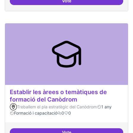
Vote
Relació equilibrada entre formad
Establir les àrees o temàtiques de
formació del Canòdrom
Treballem el pla estratègic del Canòdrom
1 any
Formació i capacitació
0
0
Vote