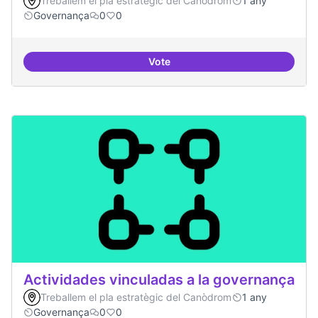
Treballem el pla estratègic del Canòdrom
1 any
Governança
0
0
Vote
Asamblea definida
Actividades vinculadas a la governança
Treballem el pla estratègic del Canòdrom
1 any
Governança
0
0