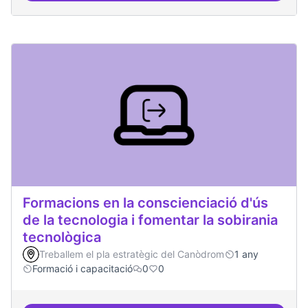
Formacions en la conscienciació d'ús
de la tecnologia i fomentar la sobirania
tecnològica
Treballem el pla estratègic del Canòdrom
1 any
Formació i capacitació
0
0