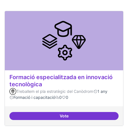
Formació especialitzada en innovació
tecnològica
Treballem el pla estratègic del Canòdrom
1 any
Formació i capacitació
0
0
Vote
Formació especialitzada en inno