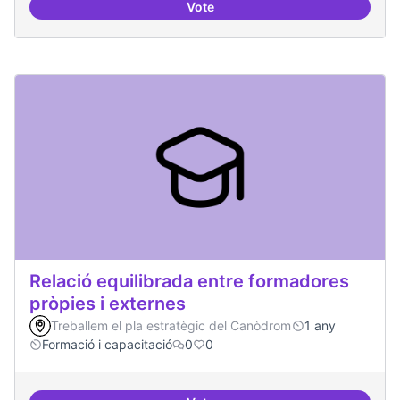
Vote
Formacions en la conscienciació d
Relació equilibrada entre formadores
pròpies i externes
Treballem el pla estratègic del Canòdrom
1 any
Formació i capacitació
0
0