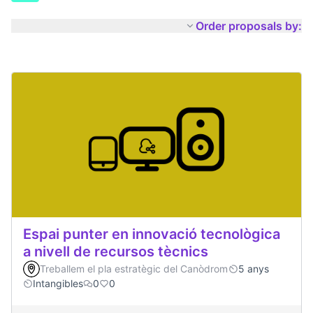
Order proposals by:
Espai punter en innovació tecnològica
a nivell de recursos tècnics
Treballem el pla estratègic del Canòdrom
5 anys
Intangibles
0
0