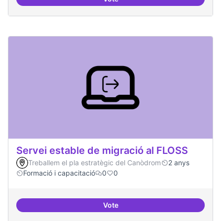
Establir les àrees o temàtiques 
Servei estable de migració al FLOSS
Treballem el pla estratègic del Canòdrom
2 anys
Formació i capacitació
0
0
Vote
Servei estable de migració al FL