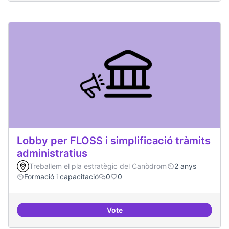
Lobby per FLOSS i simplificació tràmits
administratius
Treballem el pla estratègic del Canòdrom
2 anys
Formació i capacitació
0
0
Vote
Lobby per FLOSS i simplificació 