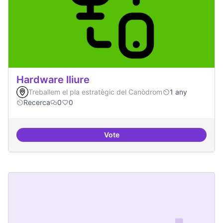
Hardware lliure
Treballem el pla estratègic del Canòdrom
1 any
Recerca
0
0
Vote
Hardware lliure