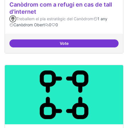
Canòdrom com a refugi en cas de tall
d'internet
Treballem el pla estratègic del Canòdrom
1 any
Canòdrom Obert
0
0
Vote
Canòdrom com a refugi en cas de t