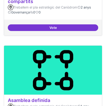
compartits
Treballem el pla estratègic del Canòdrom
2 anys
Governança
0
0
Vote
Mecanismes de gpvernança comp
Asamblea definida