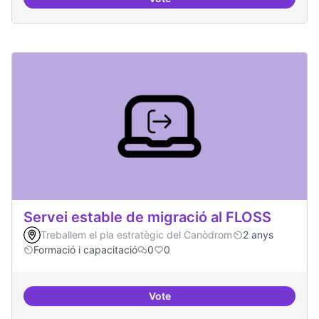
Establir les àrees o temàtiques 
Servei estable de migració al FLOSS
Treballem el pla estratègic del Canòdrom
2 anys
Formació i capacitació
0
0
Vote
Servei estable de migració al FL