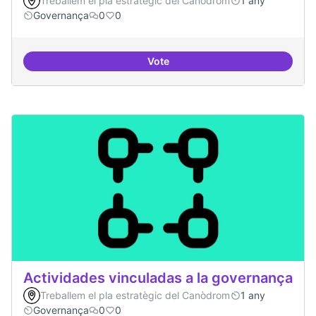
Treballem el pla estratègic del Canòdrom
1 any
Governança
0
0
Vote
Asamblea definida
Actividades vinculadas a la governança
Treballem el pla estratègic del Canòdrom
1 any
Governança
0
0