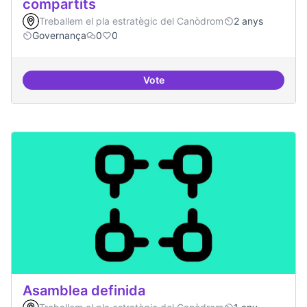
compartits
Treballem el pla estratègic del Canòdrom
2 anys
Governança
0
0
Vote
Mecanismes de gpvernança comp
Asamblea definida