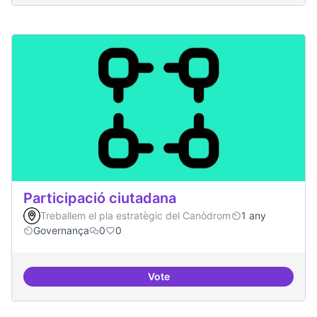
Participació ciutadana
Treballem el pla estratègic del Canòdrom
1 any
Governança
0
0
Vote
Participació ciutadana