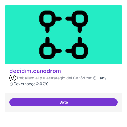
decidim.canodrom
Treballem el pla estratègic del Canòdrom
1 any
Governança
0
0
Vote
decidim.canodrom