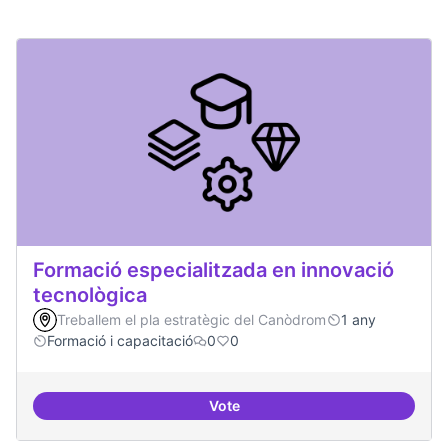
Formació especialitzada en innovació
tecnològica
Treballem el pla estratègic del Canòdrom
1 any
Formació i capacitació
0
0
Vote
Formació especialitzada en inno