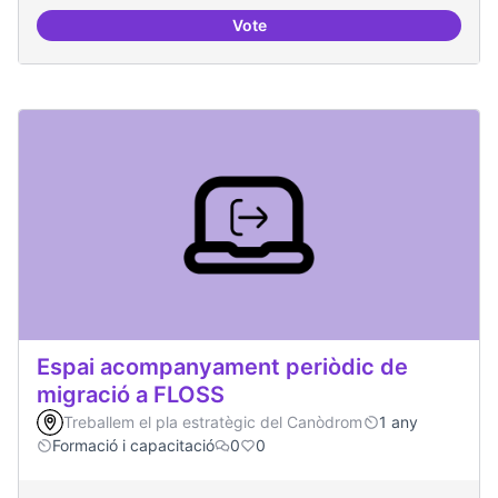
Vote
Espai punter en innovació tecnolò
Espai acompanyament periòdic de
migració a FLOSS
Treballem el pla estratègic del Canòdrom
1 any
Formació i capacitació
0
0