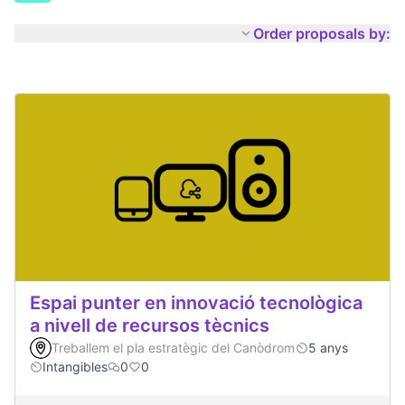
Order proposals by:
Espai punter en innovació tecnològica
a nivell de recursos tècnics
Treballem el pla estratègic del Canòdrom
5 anys
Intangibles
0
0