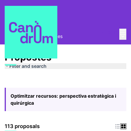
Mai
Log in
Main
Pla Estratègic
/
Propostes
Propostes
Filter and search
Optimitzar recursos: perspectiva estratègica i
quirúrgica
113 proposals