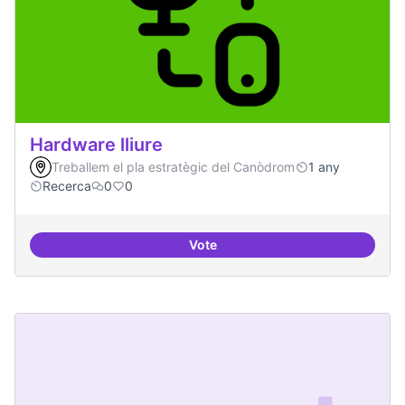
Hardware lliure
Treballem el pla estratègic del Canòdrom
1 any
Recerca
0
0
Vote
Hardware lliure