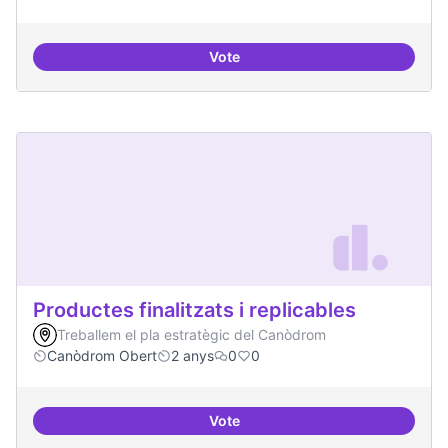
Vote
Actividades vinculadas a la gov
Productes finalitzats i replicables
Treballem el pla estratègic del Canòdrom
Canòdrom Obert
2 anys
0
0
Vote
Productes finalitzats i replicable