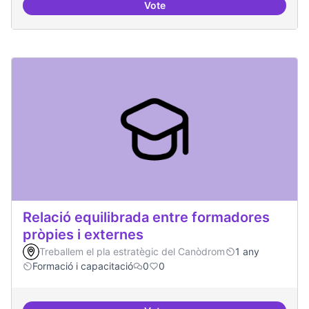
Vote
Formacions en la conscienciació d
Relació equilibrada entre formadores
pròpies i externes
Treballem el pla estratègic del Canòdrom
1 any
Formació i capacitació
0
0