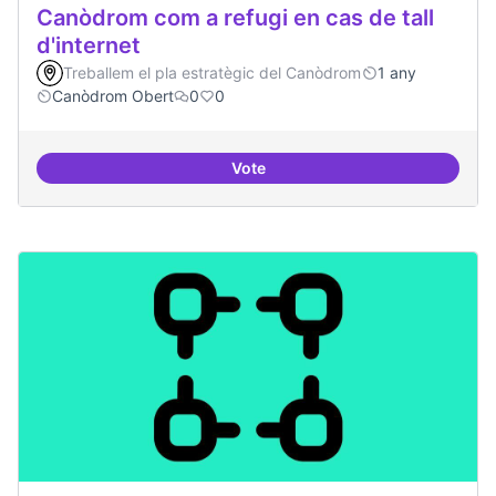
Canòdrom com a refugi en cas de tall
d'internet
Treballem el pla estratègic del Canòdrom
1 any
Canòdrom Obert
0
0
Vote
Canòdrom com a refugi en cas de t