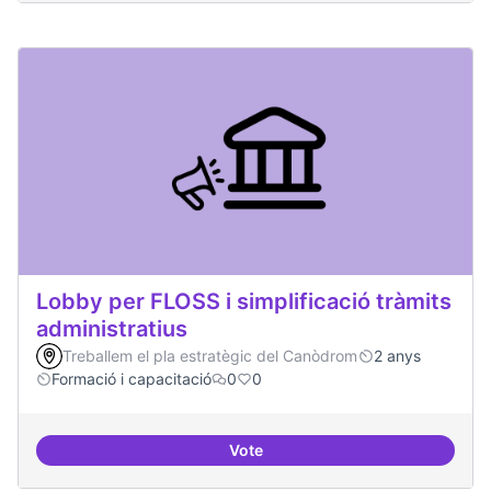
Lobby per FLOSS i simplificació tràmits
administratius
Treballem el pla estratègic del Canòdrom
2 anys
Formació i capacitació
0
0
Vote
Lobby per FLOSS i simplificació 