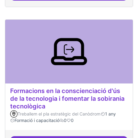
Formacions en la conscienciació d'ús
de la tecnologia i fomentar la sobirania
tecnològica
Treballem el pla estratègic del Canòdrom
1 any
Formació i capacitació
0
0