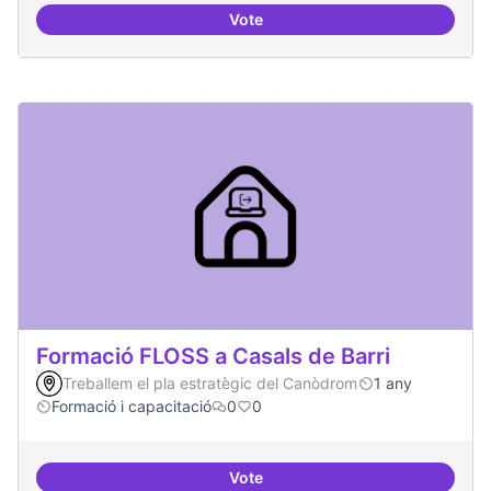
Vote
Espai acompanyament periòdic d
Formació FLOSS a Casals de Barri
Treballem el pla estratègic del Canòdrom
1 any
Formació i capacitació
0
0
Vote
Formació FLOSS a Casals de Barr