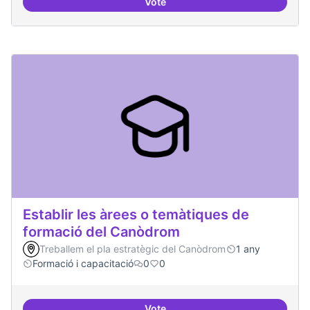
Vote
Relació equilibrada entre formad
Establir les àrees o temàtiques de
formació del Canòdrom
Treballem el pla estratègic del Canòdrom
1 any
Formació i capacitació
0
0
Vote