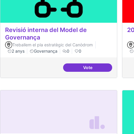
Revisió interna del Model de
20
Governança
Treballem el pla estratègic del Canòdrom
2 anys
Governança
0
0
Vote
Revisió interna del M