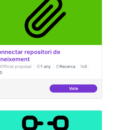
nnectar repositori de
neixement
Official proposal
1 any
Recerca
0
0
Vote
ts Digitals
Connectar repositori de co