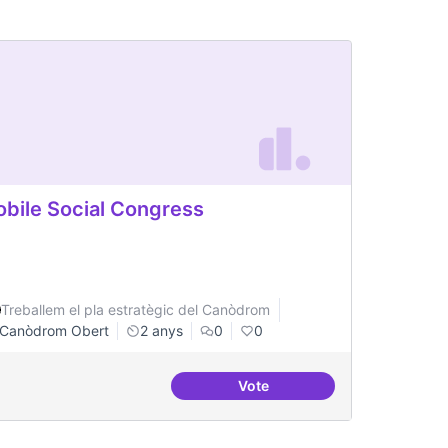
bile Social Congress
Treballem el pla estratègic del Canòdrom
Canòdrom Obert
2 anys
0
0
Vote
Comunitat de residències sostenible i perdurable
Mobile Social Congress