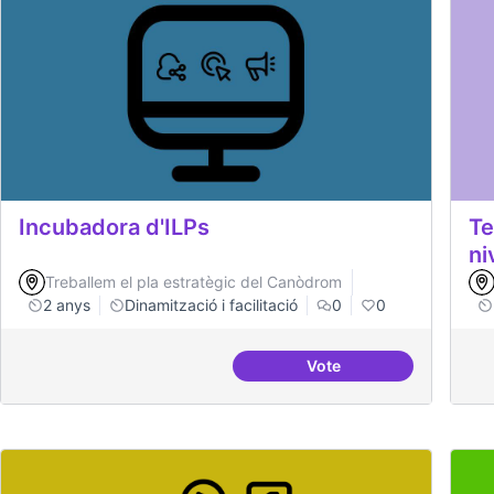
Incubadora d'ILPs
Te
ni
Treballem el pla estratègic del Canòdrom
2 anys
Dinamització i facilitació
0
0
Vote
Incubadora d'ILPs