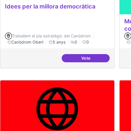
Idees per la millora democràtica
Me
co
Treballem el pla estratègic del Canòdrom
Canòdrom Obert
5 anys
0
0
Vote
Idees per la millora d