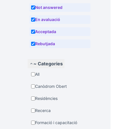
Not answered
En avaluació
Acceptada
Rebutjada
~ Categories
All
Canòdrom Obert
Residències
Recerca
Formació i capacitació