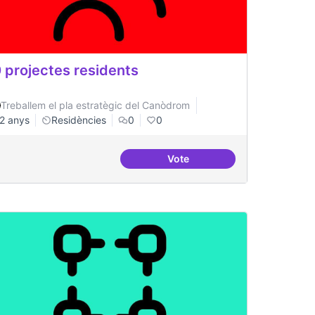
 projectes residents
Treballem el pla estratègic del Canòdrom
2 anys
Residències
0
0
Vote
odel de Governança
20 projectes residents