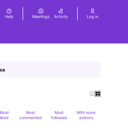
Help
Meetings
Activity
Log in
a
Elegir el idioma
Choose language
ica
Most
Most
Most
With more
liked
commented
followed
authors