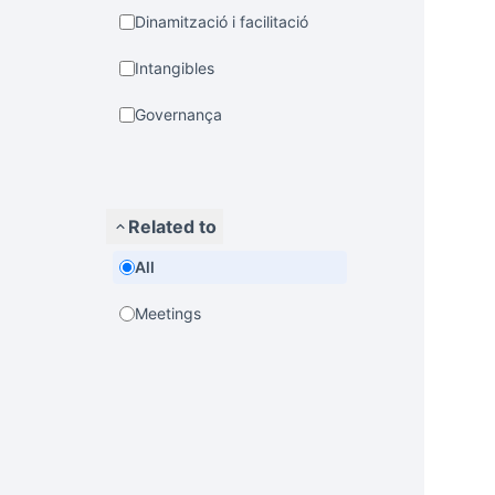
Dinamització i facilitació
Intangibles
Governança
Related to
All
Meetings