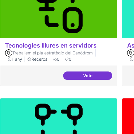
Tecnologies lliures en servidors
As
Treballem el pla estratègic del Canòdrom
1 any
Recerca
0
0
Vote
Tecnologies lliures en