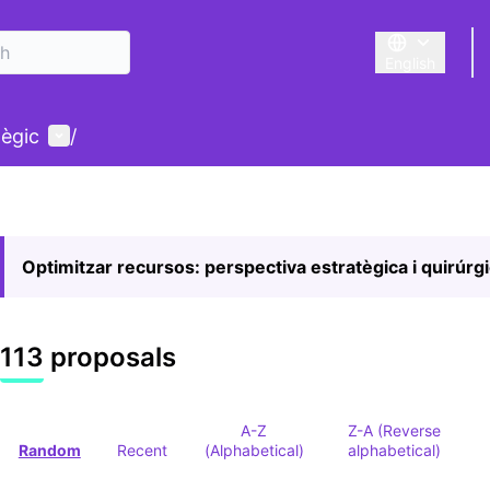
English
Triar la llengu
User menu
tègic
/
Optimitzar recursos: perspectiva estratègica i quirúrg
113 proposals
A-Z
Z-A (Reverse
Random
Recent
(Alphabetical)
alphabetical)