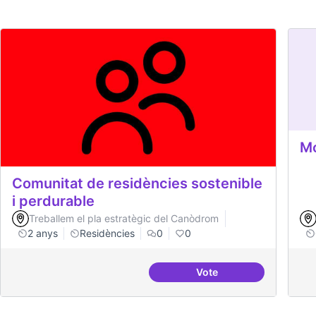
Mo
Comunitat de residències sostenible
i perdurable
Treballem el pla estratègic del Canòdrom
2 anys
Residències
0
0
Vote