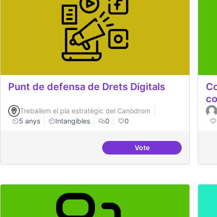
Punt de defensa de Drets Digitals
Co
co
Treballem el pla estratègic del Canòdrom
5 anys
Intangibles
0
0
Vote
Punt de defensa de Dre