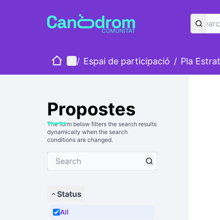
Home
Main menu
/
Espai de participació
/
Pla Estra
Propostes
The form below filters the search results
dynamically when the search
conditions are changed.
Status
All