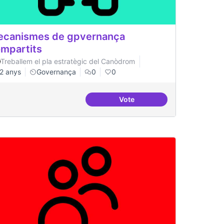
canismes de gpvernança
mpartits
Treballem el pla estratègic del Canòdrom
2 anys
Governança
0
0
Vote
emocràtica
Mecanismes de gpvernança 