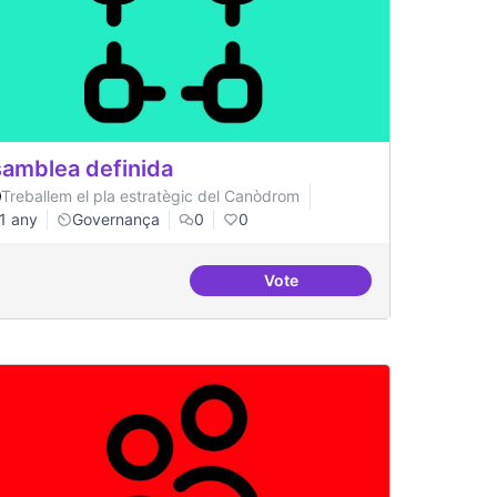
amblea definida
Treballem el pla estratègic del Canòdrom
1 any
Governança
0
0
Vote
 servidors
Asamblea definida