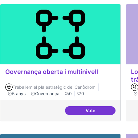
Governança oberta i multinivell
Lo
tr
Treballem el pla estratègic del Canòdrom
5 anys
Governança
0
0
Vote
Governança oberta i mu