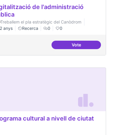
gitalització de l'administració
blica
Treballem el pla estratègic del Canòdrom
2 anys
Recerca
0
0
Vote
mponent pràctic
Digitalització de l'administr
ograma cultural a nivell de ciutat