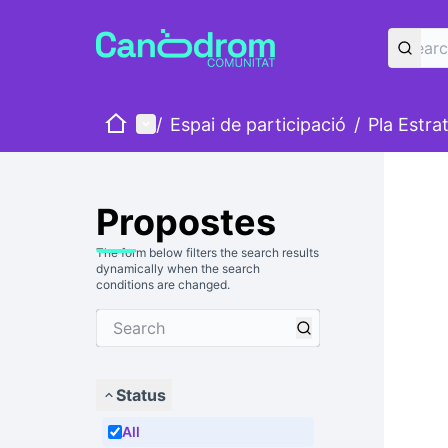
Home
Main menu
/
Espai de participació
/
Pla Estra
Propostes
The form below filters the search results
dynamically when the search
conditions are changed.
Status
All