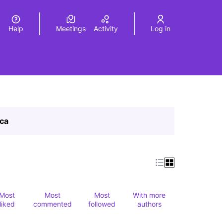
Help
Meetings
Activity
Log in
a
Elegir el idioma
Choose language
ica
Most
Most
Most
With more
liked
commented
followed
authors