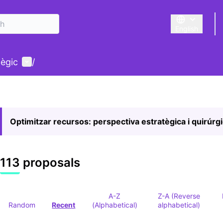
English
Triar la llengu
User menu
tègic
/
Optimitzar recursos: perspectiva estratègica i quirúrg
113 proposals
A-Z
Z-A (Reverse
Random
Recent
(Alphabetical)
alphabetical)