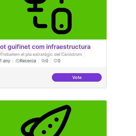
lot guifinet com infraestructura
Treballem el pla estratègic del Canòdrom
1 any
Recerca
0
0
Vote
regular
Pilot guifinet com infraestru