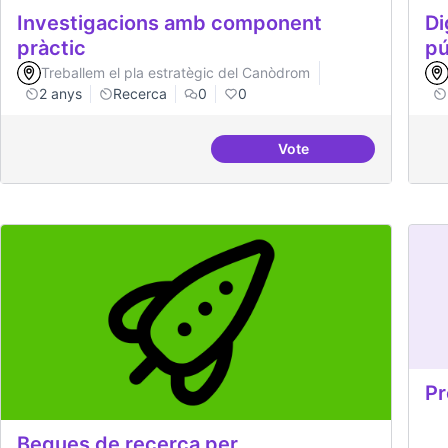
Investigacions amb component
Di
pràctic
pú
Treballem el pla estratègic del Canòdrom
2 anys
Recerca
0
0
Vote
Investigacions amb co
Pr
Beques de recerca per