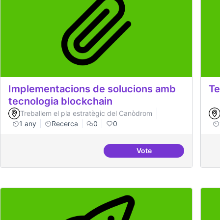
Implementacions de solucions amb
Te
tecnologia blockchain
Treballem el pla estratègic del Canòdrom
1 any
Recerca
0
0
Vote
Implementacions de so