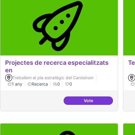
Projectes de recerca especialitzats
Te
en
Treballem el pla estratègic del Canòdrom
1 any
Recerca
0
0
Vote
Projectes de recerca es