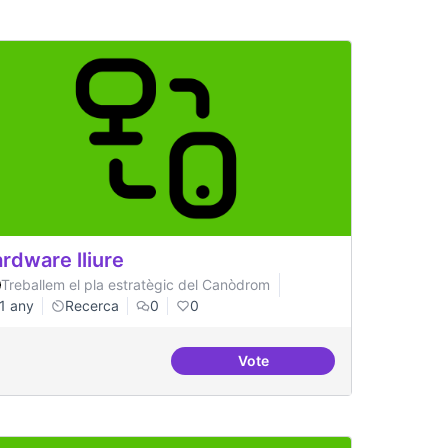
rdware lliure
Treballem el pla estratègic del Canòdrom
1 any
Recerca
0
0
Vote
 propostes del barri
Hardware lliure