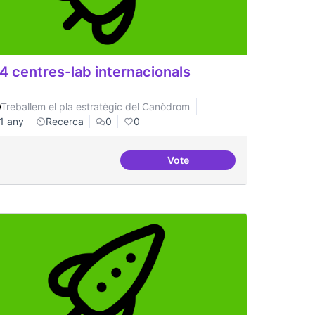
4 centres-lab internacionals
Treballem el pla estratègic del Canòdrom
1 any
Recerca
0
0
Vote
de coneixement
3-4 centres-lab internaciona