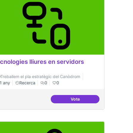
cnologies lliures en servidors
Treballem el pla estratègic del Canòdrom
1 any
Recerca
0
0
Vote
pecialitzats en
Tecnologies lliures en servi