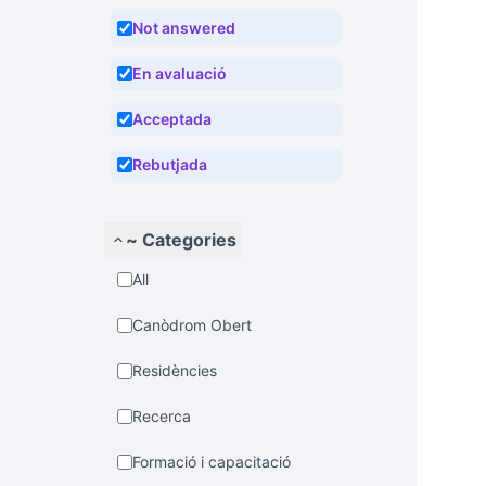
Not answered
En avaluació
Acceptada
Rebutjada
~ Categories
All
Canòdrom Obert
Residències
Recerca
Formació i capacitació