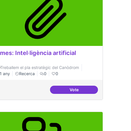
mes: Intel·ligència artificial
Treballem el pla estratègic del Canòdrom
1 any
Recerca
0
0
Vote
lucions amb tecnologia blockchain
Temes: Intel·ligència artificia