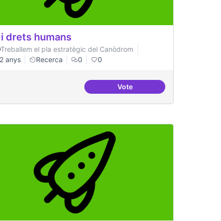
 i drets humans
Treballem el pla estratègic del Canòdrom
2 anys
Recerca
0
0
Vote
 de recerca
IA i drets humans