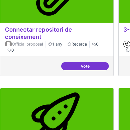
Connectar repositori de
3-
coneixement
Official proposal
1 any
Recerca
0
0
Vote
Connectar repositori 