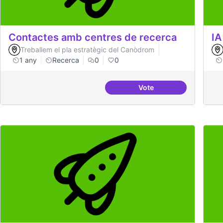
Contactes amb centres de recerca
IA
Treballem el pla estratègic del Canòdrom
1 any
Recerca
0
0
Vote
Contactes amb centres