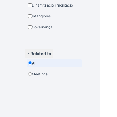
Dinamització i facilitació
Intangibles
Governança
Related to
All
Meetings