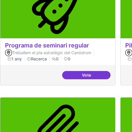
Programa de seminari regular
Pi
Treballem el pla estratègic del Canòdrom
1 any
Recerca
0
0
Vote
Programa de seminari 