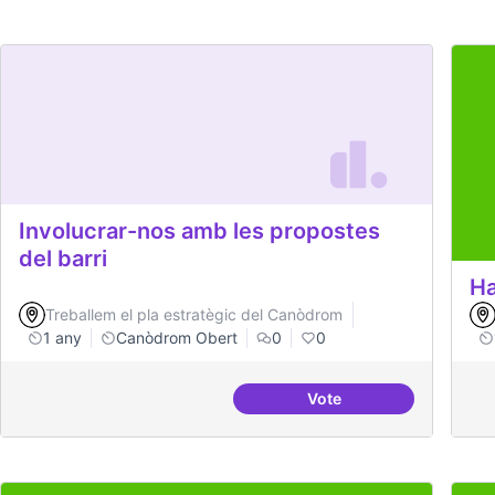
Involucrar-nos amb les propostes
del barri
Ha
Treballem el pla estratègic del Canòdrom
1 any
Canòdrom Obert
0
0
Vote
Involucrar-nos amb les