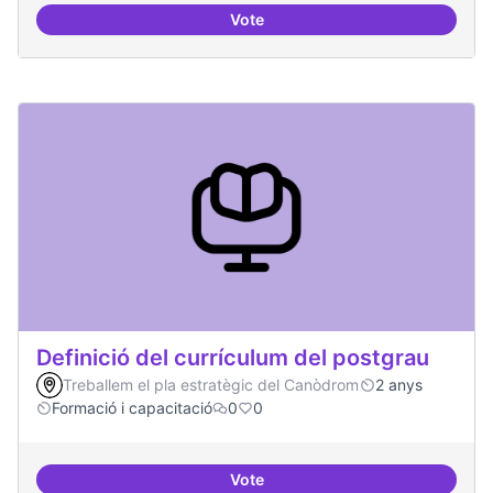
Vote
Tècniques de seguretat digital per
Definició del currículum del postgrau
Treballem el pla estratègic del Canòdrom
2 anys
Formació i capacitació
0
0
Vote
Definició del currículum del pos