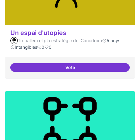
Un espai d'utopies
Treballem el pla estratègic del Canòdrom
5 anys
Intangibles
0
0
Vote
Un espai d'utopies