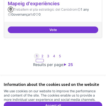
Mapeig d'experiències
Treballem el pla estratègic del Canòdrom
1 any
Governança
0
0
Vote
Mapeig d'experiències
1
2
3
4
5
Results per page:
25
Information about the cookies used on the website
Terms of Service
We use cookies on our website to improve the performance
Cookie settings
and content of the site. The cookies enable us to provide a
Comunitat Canòdrom at Facebook
(External link)
Comunitat Canòdrom at Instagram
(External link)
Comunitat Canòdrom at YouTube
(External link)
English
more individual user experience and social media channels.
Triar la llengua
Elegir el idioma
Choose language
Accept all