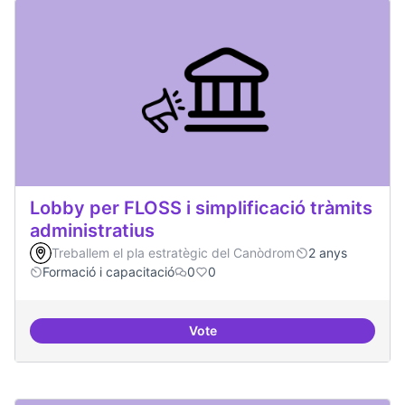
Lobby per FLOSS i simplificació tràmits
administratius
Treballem el pla estratègic del Canòdrom
2 anys
Formació i capacitació
0
0
Vote
Lobby per FLOSS i simplificació 