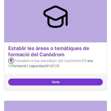
Establir les àrees o temàtiques de
formació del Canòdrom
Treballem el pla estratègic del Canòdrom
1 any
Formació i capacitació
0
0
Vote
Establir les àrees o temàtiques 