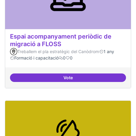
Espai acompanyament periòdic de
migració a FLOSS
Treballem el pla estratègic del Canòdrom
1 any
Formació i capacitació
0
0
Vote
Espai acompanyament periòdic d