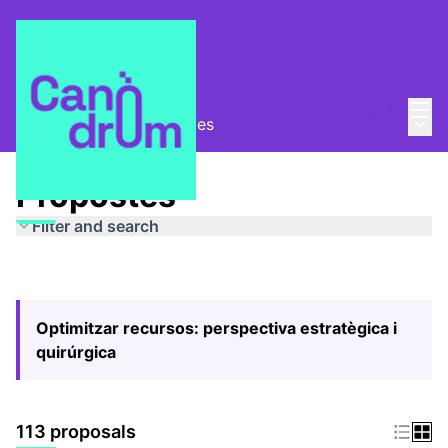
Mai
Log in
Main
Pla Estratègic
/
Propostes
Propostes
Filter and search
Optimitzar recursos: perspectiva estratègica i
quirúrgica
113 proposals