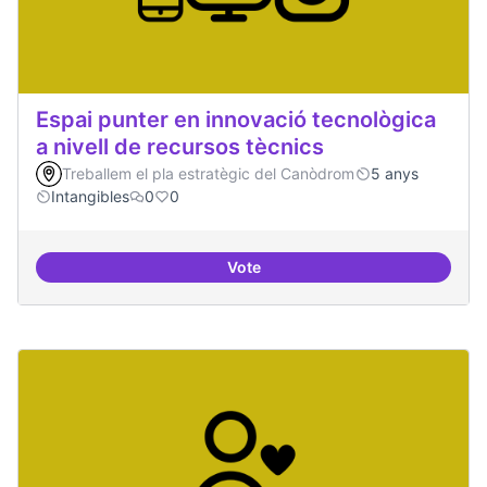
Espai punter en innovació tecnològica
a nivell de recursos tècnics
Treballem el pla estratègic del Canòdrom
5 anys
Intangibles
0
0
Vote
Espai punter en innovació tecnolò