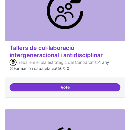
Tallers de col·laboració
intergeneracional i antidisciplinar
Treballem el pla estratègic del Canòdrom
1 any
Formació i capacitació
0
0
Vote
Tallers de col·laboració intergene