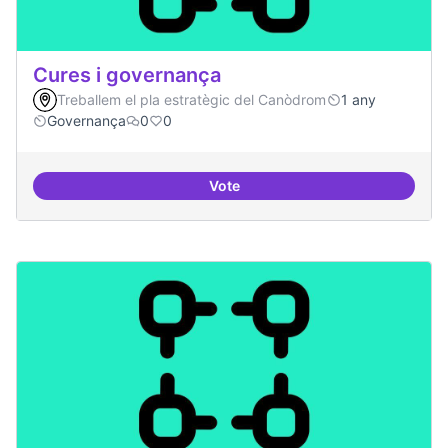
Cures i governança
Treballem el pla estratègic del Canòdrom
1 any
Governança
0
0
Vote
Cures i governança