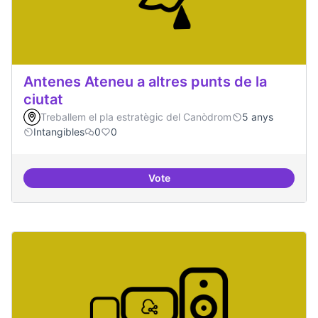
Antenes Ateneu a altres punts de la
ciutat
Treballem el pla estratègic del Canòdrom
5 anys
Intangibles
0
0
Vote
Antenes Ateneu a altres punts de 