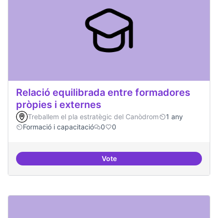
Relació equilibrada entre formadores
pròpies i externes
Treballem el pla estratègic del Canòdrom
1 any
Formació i capacitació
0
0
Vote
Relació equilibrada entre formad