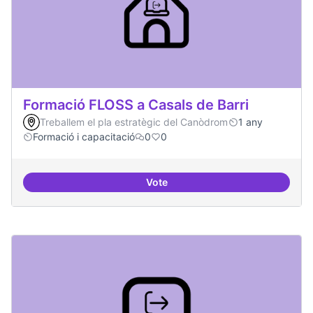
Formació FLOSS a Casals de Barri
Treballem el pla estratègic del Canòdrom
1 any
Formació i capacitació
0
0
Vote
Formació FLOSS a Casals de Barr