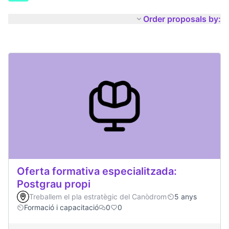
Order proposals by:
Oferta formativa especialitzada:
Postgrau propi
Treballem el pla estratègic del Canòdrom
5 anys
Formació i capacitació
0
0