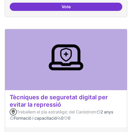
Vote
Oferta formativa especialitzada:
Tècniques de seguretat digital per
evitar la repressió
Treballem el pla estratègic del Canòdrom
2 anys
Formació i capacitació
0
0