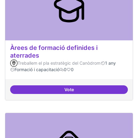
Àrees de formació definides i
aterrades
Treballem el pla estratègic del Canòdrom
1 any
Formació i capacitació
0
0
Vote
Àrees de formació definides i at