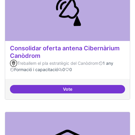
Consolidar oferta antena Cibernàrium
Canòdrom
Treballem el pla estratègic del Canòdrom
1 any
Formació i capacitació
0
0
Vote
Consolidar oferta antena Ciber