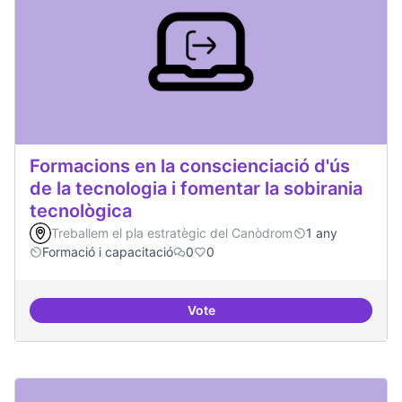
Formacions en la conscienciació d'ús
de la tecnologia i fomentar la sobirania
tecnològica
Treballem el pla estratègic del Canòdrom
1 any
Formació i capacitació
0
0
Vote
Formacions en la conscienciació d