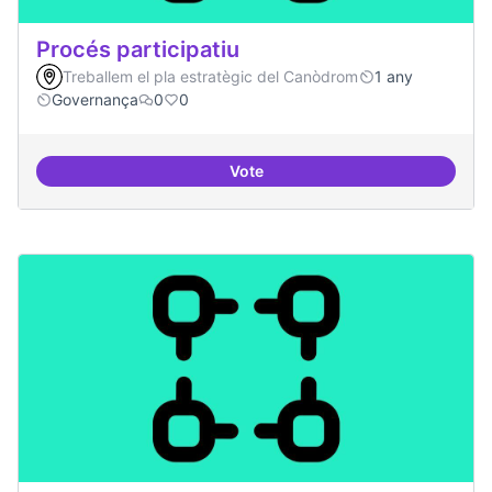
Procés participatiu
Treballem el pla estratègic del Canòdrom
1 any
Governança
0
0
Vote
Procés participatiu