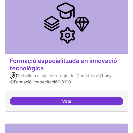
Formació especialitzada en innovació
tecnològica
Treballem el pla estratègic del Canòdrom
1 any
Formació i capacitació
0
0
Vote
Formació especialitzada en inno