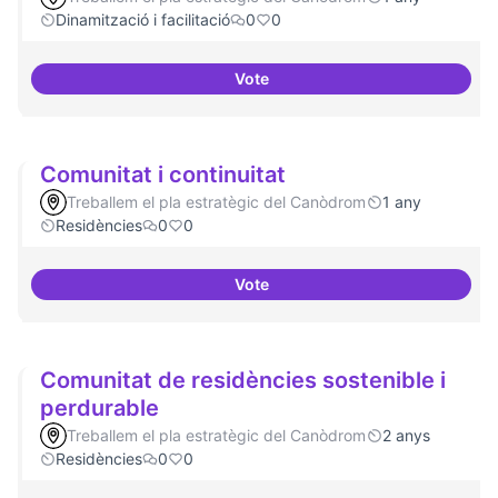
Dinamització i facilitació
0
0
Vote
Comunitat software lliure
Comunitat i continuitat
Treballem el pla estratègic del Canòdrom
1 any
Residències
0
0
Vote
Comunitat i continuitat
Comunitat de residències sostenible i
perdurable
Treballem el pla estratègic del Canòdrom
2 anys
Residències
0
0