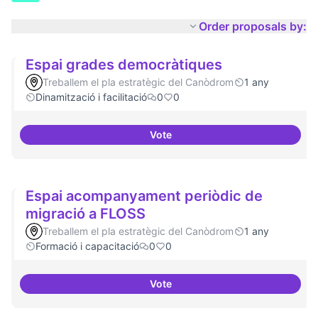
Order proposals by:
Espai grades democràtiques
Treballem el pla estratègic del Canòdrom
1 any
Dinamització i facilitació
0
0
Vote
Espai grades democràtiques
Espai acompanyament periòdic de
migració a FLOSS
Treballem el pla estratègic del Canòdrom
1 any
Formació i capacitació
0
0
Vote
Espai acompanyament periòdic 