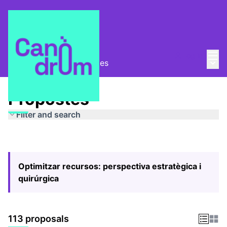
Mai
Log in
Main
Pla Estratègic
/
Propostes
Propostes
Filter and search
Optimitzar recursos: perspectiva estratègica i
quirúrgica
113 proposals