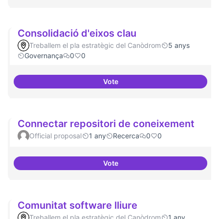
Consolidació d'eixos clau
Treballem el pla estratègic del Canòdrom
5 anys
Governança
0
0
Vote
Consolidació d'eixos clau
Connectar repositori de coneixement
Official proposal
1 any
Recerca
0
0
Vote
Connectar repositori de coneix
Comunitat software lliure
Treballem el pla estratègic del Canòdrom
1 any