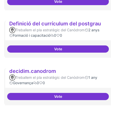
Vote
Digitalització de l'administració 
Definició del currículum del postgrau
Treballem el pla estratègic del Canòdrom
2 anys
Formació i capacitació
0
0
Vote
Definició del currículum del pos
decidim.canodrom
Treballem el pla estratègic del Canòdrom
1 any
Governança
0
0
Vote
decidim.canodrom