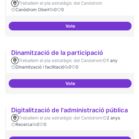
Treballem el pla estratègic del Canòdrom
Canòdrom Obert
0
0
Vote
Drets Humans i capa digital
Dinamització de la participació
Treballem el pla estratègic del Canòdrom
1 any
Dinamització i facilitació
0
0
Vote
Dinamització de la participació
Digitalització de l'administració pública
Treballem el pla estratègic del Canòdrom
2 anys
Recerca
0
0