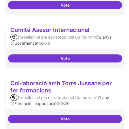
Vote
Comunitat de 
Comité Asesor Internacional
Treballem el pla estratègic del Canòdrom
2 anys
Governança
0
0
Vote
Comité Asesor Internacional
Col·laboració amb Torre Jussana per
fer formacions
Treballem el pla estratègic del Canòdrom
1 any
Formació i capacitació
0
0
Vote
Col·laboració amb Torre Jussana