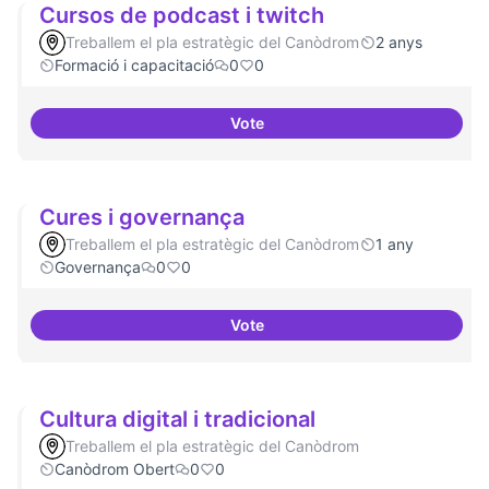
Cursos de podcast i twitch
Treballem el pla estratègic del Canòdrom
2 anys
Formació i capacitació
0
0
Vote
Cursos de podcast i twitch
Cures i governança
Treballem el pla estratègic del Canòdrom
1 any
Governança
0
0
Vote
Cures i governança
Cultura digital i tradicional
Treballem el pla estratègic del Canòdrom
Canòdrom Obert
0
0