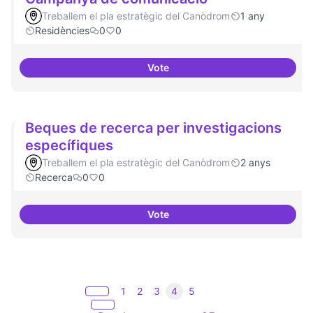
Treballem el pla estratègic del Canòdrom
1 any
Residències
0
0
Vote
Campanya de comunicació
Beques de recerca per investigacions
específiques
Treballem el pla estratègic del Canòdrom
2 anys
Recerca
0
0
Vote
Beques de recerca per investiga
1
2
3
4
5