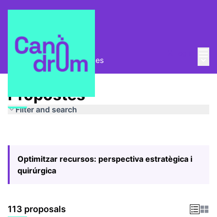
Mai
Log in
Main
Pla Estratègic
/
Propostes
Propostes
Filter and search
Optimitzar recursos: perspectiva estratègica i
quirúrgica
113 proposals