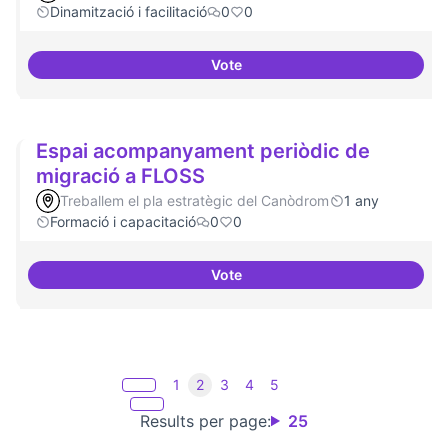
Dinamització i facilitació
0
0
Vote
Suport a projectes digitals i dem
Espai acompanyament periòdic de
migració a FLOSS
Treballem el pla estratègic del Canòdrom
1 any
Formació i capacitació
0
0
Vote
Espai acompanyament periòdic 
1
2
3
4
5
Results per page:
25