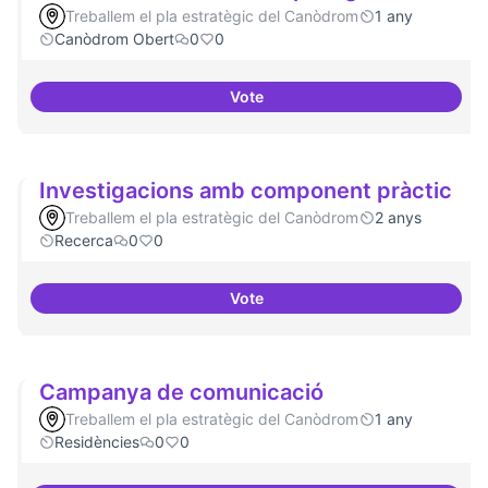
Treballem el pla estratègic del Canòdrom
1 any
Canòdrom Obert
0
0
Vote
Iniciar línia de DDHH i capa digita
Investigacions amb component pràctic
Treballem el pla estratègic del Canòdrom
2 anys
Recerca
0
0
Vote
Investigacions amb component p
Campanya de comunicació
Treballem el pla estratègic del Canòdrom
1 any
Residències
0
0