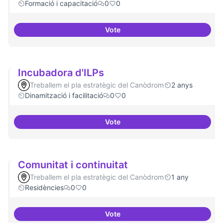
Formació i capacitació
0
0
Vote
Formacions en la conscienciació 
Incubadora d'ILPs
Treballem el pla estratègic del Canòdrom
2 anys
Dinamització i facilitació
0
0
Vote
Incubadora d'ILPs
Comunitat i continuitat
Treballem el pla estratègic del Canòdrom
1 any
Residències
0
0
Vote
Comunitat i continuitat