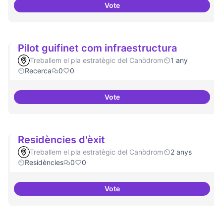
Vote
Campanya de comunicació
Pilot guifinet com infraestructura
Treballem el pla estratègic del Canòdrom
1 any
Recerca
0
0
Vote
Pilot guifinet com infraestructur
Residències d'èxit
Treballem el pla estratègic del Canòdrom
2 anys
Residències
0
0
Vote
Residències d'èxit