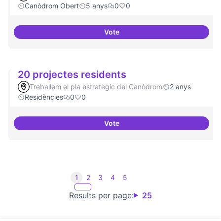
Canòdrom Obert
5 anys
0
0
Vote
Idees per la millora democràtica
20 projectes residents
Treballem el pla estratègic del Canòdrom
2 anys
Residències
0
0
Vote
20 projectes residents
1
2
3
4
5
Results per page:
25