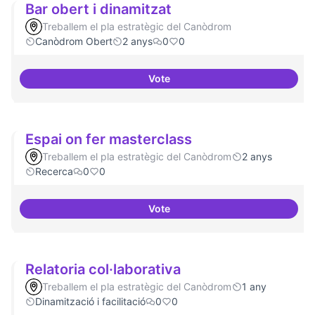
Bar obert i dinamitzat
Treballem el pla estratègic del Canòdrom
Canòdrom Obert
2 anys
0
0
Vote
Bar obert i dinamitzat
Espai on fer masterclass
Treballem el pla estratègic del Canòdrom
2 anys
Recerca
0
0
Vote
Espai on fer masterclass
Relatoria col·laborativa
Treballem el pla estratègic del Canòdrom
1 any
Dinamització i facilitació
0
0