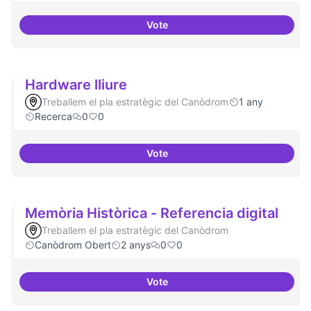
Vote
Videojocs alternatius
Hardware lliure
Treballem el pla estratègic del Canòdrom
1 any
Recerca
0
0
Vote
Hardware lliure
Memòria Històrica - Referencia digital
Treballem el pla estratègic del Canòdrom
Canòdrom Obert
2 anys
0
0
Vote
Memòria Històrica - Referencia d