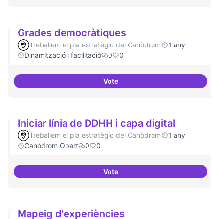
Grades democràtiques
Treballem el pla estratègic del Canòdrom
1 any
Dinamització i facilitació
0
0
Vote
Grades democràtiques
Iniciar línia de DDHH i capa digital
Treballem el pla estratègic del Canòdrom
1 any
Canòdrom Obert
0
0
Vote
Iniciar línia de DDHH i capa digita
Mapeig d'experiències