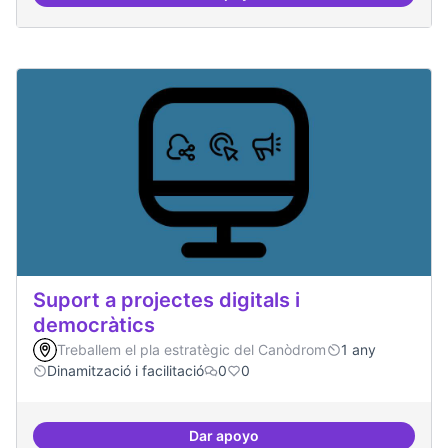
Suport a projectes digitals i dem
Suport a projectes digitals i
democràtics
Treballem el pla estratègic del Canòdrom
1 any
Dinamització i facilitació
0
0
Dar apoyo
Suport a projectes digitals i dem