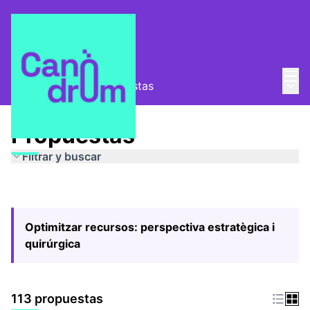
Menú
Entra
Menú 
Pla Estratègic
/
Propuestas
Propuestas
Filtrar y buscar
Optimitzar recursos: perspectiva estratègica i
quirúrgica
113 propuestas