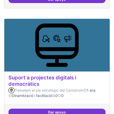
Servei estable de migració al FL
Suport a projectes digitals i
democràtics
Treballem el pla estratègic del Canòdrom
1 any
Dinamització i facilitació
0
0
Dar apoyo