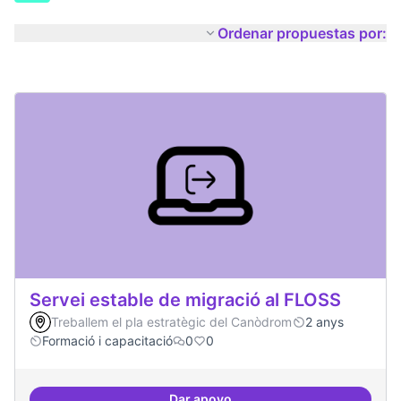
Ordenar propuestas por:
Servei estable de migració al FLOSS
Treballem el pla estratègic del Canòdrom
2 anys
Formació i capacitació
0
0
Dar apoyo