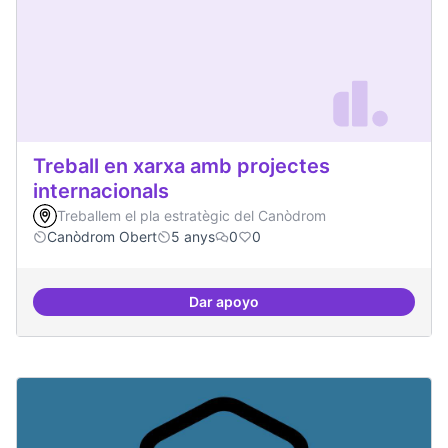
Treball en xarxa amb projectes
internacionals
Treballem el pla estratègic del Canòdrom
Canòdrom Obert
5 anys
0
0
Dar apoyo
Treball en xarxa amb projectes i