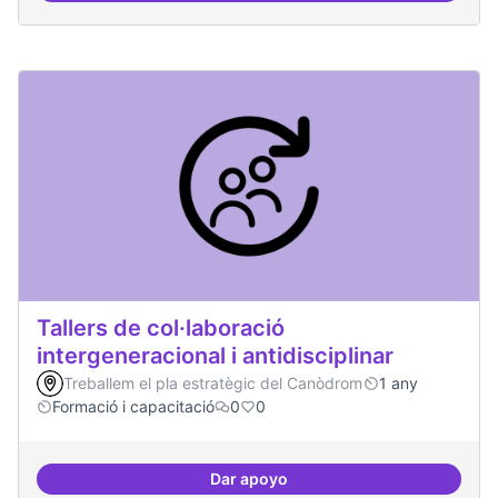
Tallers de col·laboració
intergeneracional i antidisciplinar
Treballem el pla estratègic del Canòdrom
1 any
Formació i capacitació
0
0
Dar apoyo
Tallers de col·laboració intergene