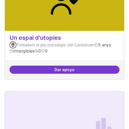
Un espai d'utopies
Treballem el pla estratègic del Canòdrom
5 anys
Intangibles
0
0
Dar apoyo
Un espai d'utopies