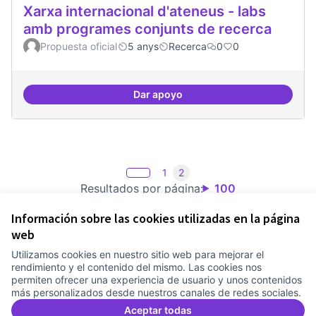
Xarxa internacional d'ateneus - labs
amb programes conjunts de recerca
Propuesta oficial
5 anys
Recerca
0
0
Dar apoyo
Xarxa internacional d'ateneus -
1
2
Resultados por página:
100
Información sobre las cookies utilizadas en la página
web
Utilizamos cookies en nuestro sitio web para mejorar el
Términos y condiciones de uso
rendimiento y el contenido del mismo. Las cookies nos
Configuración de cookies
permiten ofrecer una experiencia de usuario y unos contenidos
Comunitat Canòdrom en Facebook
(Link extern)
Comunitat Canòdrom en Instagram
(Link extern)
Comunitat Canòdrom en YouTube
(Link extern)
Castellano
más personalizados desde nuestros canales de redes sociales.
Triar la llengua
Elegir el idioma
Choose language
Aceptar todas