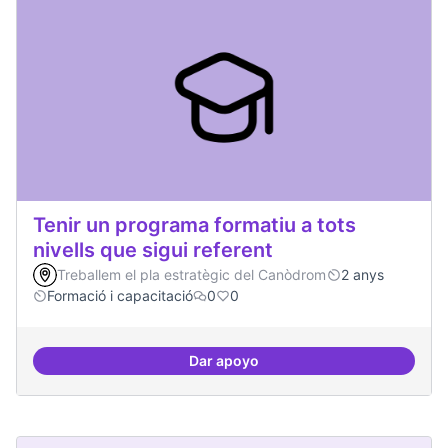
Tenir un programa formatiu a tots
nivells que sigui referent
Treballem el pla estratègic del Canòdrom
2 anys
Formació i capacitació
0
0
Dar apoyo
Tenir un programa formatiu a tots