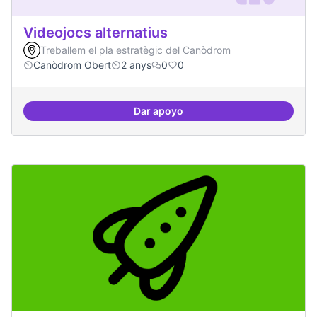
Videojocs alternatius
Treballem el pla estratègic del Canòdrom
Canòdrom Obert
2 anys
0
0
Dar apoyo
Videojocs alternatius