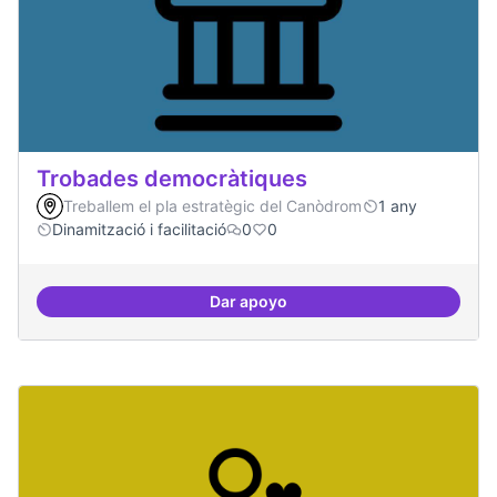
Trobades democràtiques
Treballem el pla estratègic del Canòdrom
1 any
Dinamització i facilitació
0
0
Dar apoyo
Trobades democràtiques