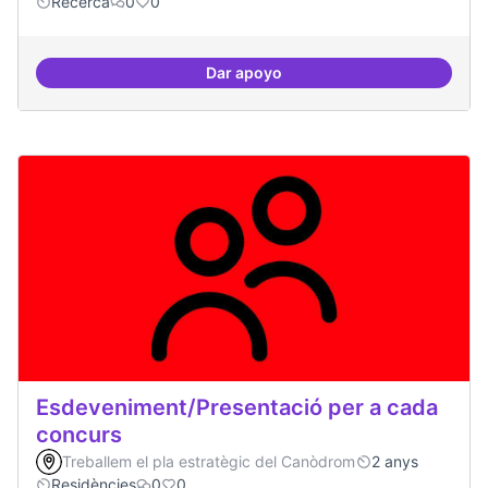
Recerca
0
0
Dar apoyo
Erasmus Canòdrom
Esdeveniment/Presentació per a cada
concurs
Treballem el pla estratègic del Canòdrom
2 anys
Residències
0
0