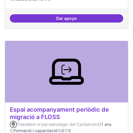
Dar apoyo
Esdeveniment/Presentació per a
Espai acompanyament periòdic de
migració a FLOSS
Treballem el pla estratègic del Canòdrom
1 any
Formació i capacitació
0
0