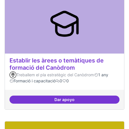
Establir les àrees o temàtiques de
formació del Canòdrom
Treballem el pla estratègic del Canòdrom
1 any
Formació i capacitació
0
0
Dar apoyo
Establir les àrees o temàtiques 