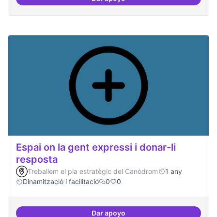
Espai on fer masterclass
Espai on la gent expressi i donar-li
resposta
Treballem el pla estratègic del Canòdrom
1 any
Dinamització i facilitació
0
0
Dar apoyo
Espai on la gent expressi i donar