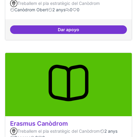
Treballem el pla estratègic del Canòdrom
Canòdrom Obert
2 anys
0
0
Dar apoyo
Drets Humans i capa digital
Erasmus Canòdrom
Treballem el pla estratègic del Canòdrom
2 anys