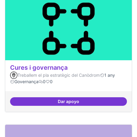
Cures i governança
Treballem el pla estratègic del Canòdrom
1 any
Governança
0
0
Dar apoyo
Cures i governança