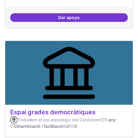
Dar apoyo
Espai acompanyament periòdic d
Espai grades democràtiques
Treballem el pla estratègic del Canòdrom
1 any
Dinamització i facilitació
0
0