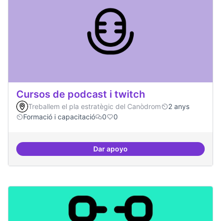
Cursos de podcast i twitch
Treballem el pla estratègic del Canòdrom
2 anys
Formació i capacitació
0
0
Dar apoyo
Cursos de podcast i twitch