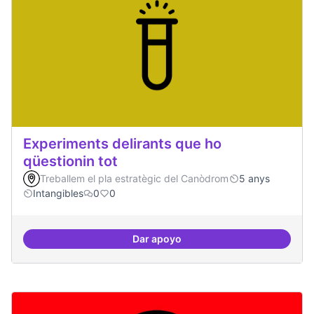
Experiments delirants que ho
qüestionin tot
Treballem el pla estratègic del Canòdrom
5 anys
Intangibles
0
0
Dar apoyo
Experiments delirants que ho qüe