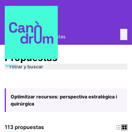
Menú
Entra
Menú 
Pla Estratègic
/
Propuestas
Propuestas
Filtrar y buscar
Optimitzar recursos: perspectiva estratègica i
quirúrgica
113 propuestas