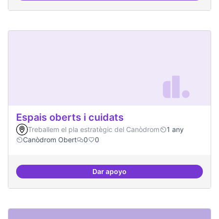
Espais oberts i cuidats
Treballem el pla estratègic del Canòdrom
1 any
Canòdrom Obert
0
0
Dar apoyo
Espais oberts i cuidats