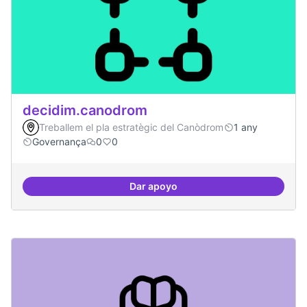
decidim.canodrom
Treballem el pla estratègic del Canòdrom
1 any
Governança
0
0
Dar apoyo
decidim.canodrom