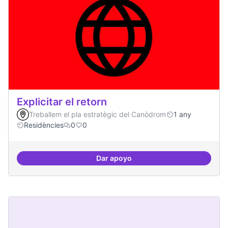
Explicitar el retorn
Treballem el pla estratègic del Canòdrom
1 any
Residències
0
0
Dar apoyo
Explicitar el retorn