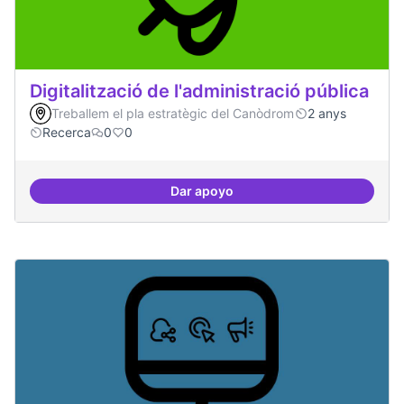
Digitalització de l'administració pública
Treballem el pla estratègic del Canòdrom
2 anys
Recerca
0
0
Dar apoyo
Digitalització de l'administració 