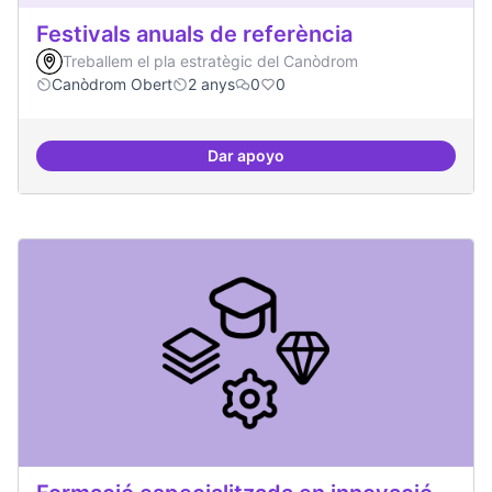
Festivals anuals de referència
Treballem el pla estratègic del Canòdrom
Canòdrom Obert
2 anys
0
0
Dar apoyo
Festivals anuals de referència