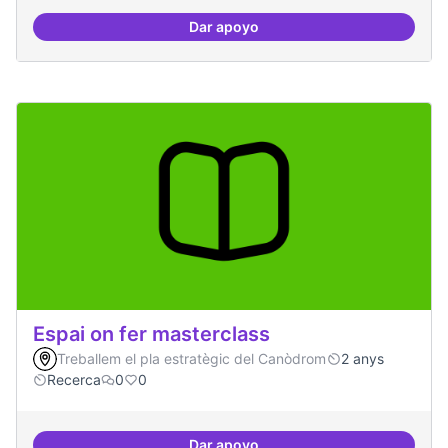
Dar apoyo
Espai grades democràtiques
Espai on fer masterclass
Treballem el pla estratègic del Canòdrom
2 anys
Recerca
0
0
Dar apoyo