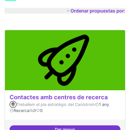
Ordenar propuestas por:
Contactes amb centres de recerca
Treballem el pla estratègic del Canòdrom
1 any
Recerca
0
0
Dar apoyo