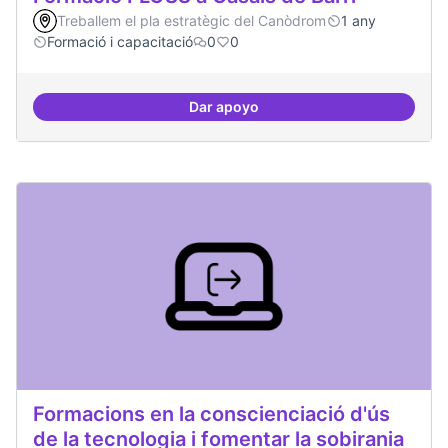
Treballem el pla estratègic del Canòdrom
1 any
Formació i capacitació
0
0
Dar apoyo
Formació FLOSS a Casals de Barr
Formacions en la conscienciació d'ús
de la tecnologia i fomentar la sobirania