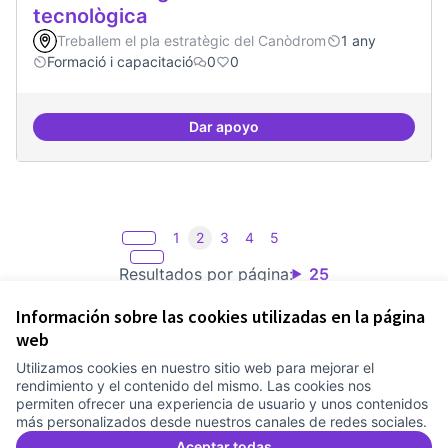
tecnològica
Treballem el pla estratègic del Canòdrom
1 any
Formació i capacitació
0
0
Dar apoyo
Formacions en la conscienciació d
1
2
3
4
5
Resultados por página:
25
Información sobre las cookies utilizadas en la página
web
Utilizamos cookies en nuestro sitio web para mejorar el
Términos y condiciones de uso
rendimiento y el contenido del mismo. Las cookies nos
Configuración de cookies
permiten ofrecer una experiencia de usuario y unos contenidos
Comunitat Canòdrom en Facebook
(Link extern)
Comunitat Canòdrom en Instagram
(Link extern)
Comunitat Canòdrom en YouTube
(Link extern)
Castellano
más personalizados desde nuestros canales de redes sociales.
Triar la llengua
Elegir el idioma
Choose language
Aceptar todas