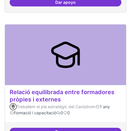
Dar apoyo
Formacions en la conscienciació d
Relació equilibrada entre formadores
pròpies i externes
Treballem el pla estratègic del Canòdrom
1 any
Formació i capacitació
0
0