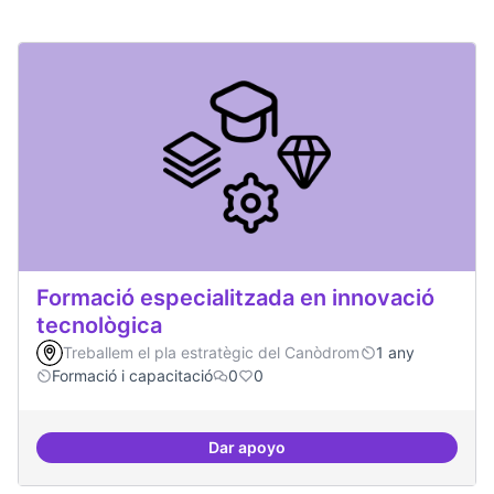
Formació especialitzada en innovació
tecnològica
Treballem el pla estratègic del Canòdrom
1 any
Formació i capacitació
0
0
Dar apoyo
Formació especialitzada en inno