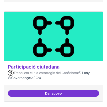
Participació ciutadana
Treballem el pla estratègic del Canòdrom
1 any
Governança
0
0
Dar apoyo
Participació ciutadana