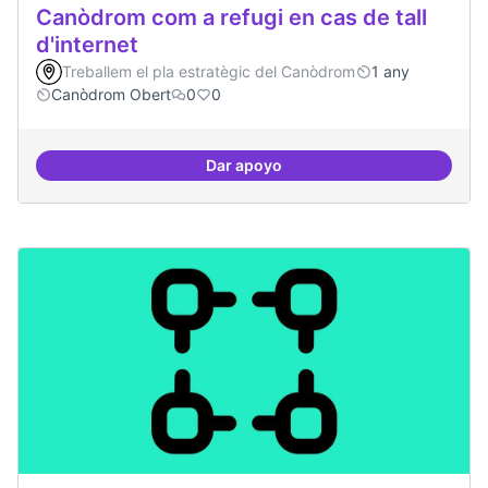
Canòdrom com a refugi en cas de tall
d'internet
Treballem el pla estratègic del Canòdrom
1 any
Canòdrom Obert
0
0
Dar apoyo
Canòdrom com a refugi en cas de t