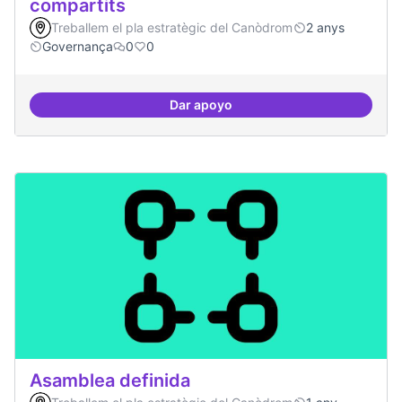
compartits
Treballem el pla estratègic del Canòdrom
2 anys
Governança
0
0
Dar apoyo
Mecanismes de gpvernança comp
Asamblea definida