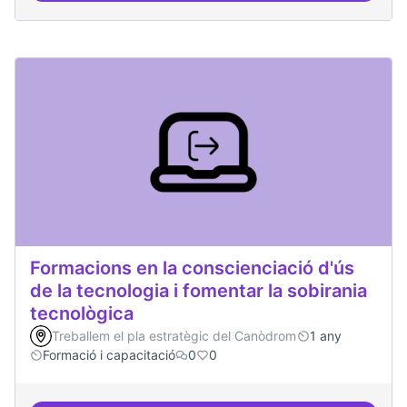
Formacions en la conscienciació d'ús
de la tecnologia i fomentar la sobirania
tecnològica
Treballem el pla estratègic del Canòdrom
1 any
Formació i capacitació
0
0