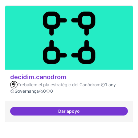
decidim.canodrom
Treballem el pla estratègic del Canòdrom
1 any
Governança
0
0
Dar apoyo
decidim.canodrom