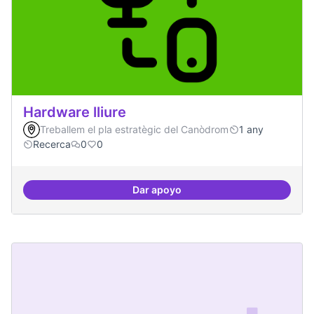
Hardware lliure
Treballem el pla estratègic del Canòdrom
1 any
Recerca
0
0
Dar apoyo
Hardware lliure