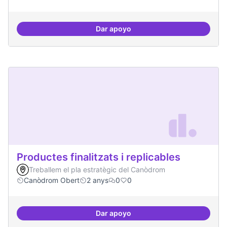
Dar apoyo
Actividades vinculadas a la gov
Productes finalitzats i replicables
Treballem el pla estratègic del Canòdrom
Canòdrom Obert
2 anys
0
0
Dar apoyo
Productes finalitzats i replicable