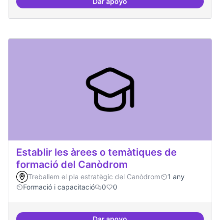
Dar apoyo
Relació equilibrada entre formad
Establir les àrees o temàtiques de
formació del Canòdrom
Treballem el pla estratègic del Canòdrom
1 any
Formació i capacitació
0
0
Dar apoyo