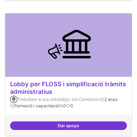
Lobby per FLOSS i simplificació tràmits
administratius
Treballem el pla estratègic del Canòdrom
2 anys
Formació i capacitació
0
0
Dar apoyo
Lobby per FLOSS i simplificació 