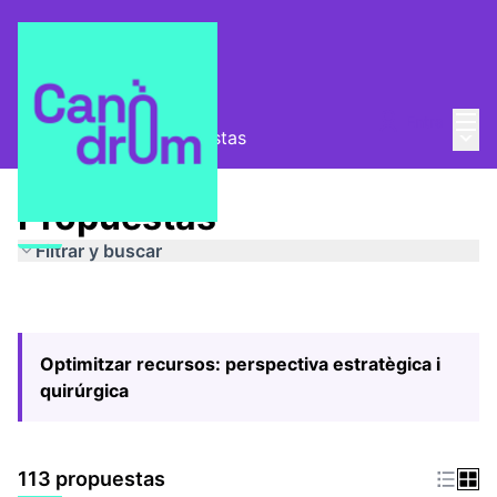
Menú
Entra
Menú 
Pla Estratègic
/
Propuestas
Propuestas
Filtrar y buscar
Optimitzar recursos: perspectiva estratègica i
quirúrgica
113 propuestas