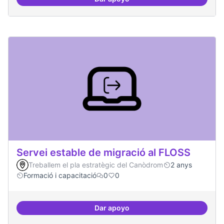
Establir les àrees o temàtiques 
Servei estable de migració al FLOSS
Treballem el pla estratègic del Canòdrom
2 anys
Formació i capacitació
0
0
Dar apoyo
Servei estable de migració al FL