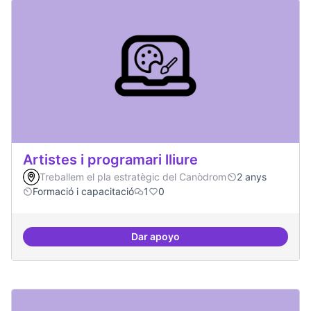
Artistes i programari lliure
Treballem el pla estratègic del Canòdrom
2 anys
Formació i capacitació
1
0
Dar apoyo
Artistes i programari lliure