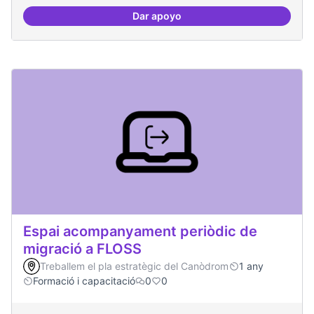
Dar apoyo
Espai punter en innovació tecnolò
Espai acompanyament periòdic de
migració a FLOSS
Treballem el pla estratègic del Canòdrom
1 any
Formació i capacitació
0
0