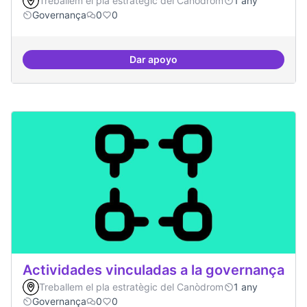
Treballem el pla estratègic del Canòdrom
1 any
Governança
0
0
Dar apoyo
Asamblea definida
Actividades vinculadas a la governança
Treballem el pla estratègic del Canòdrom
1 any
Governança
0
0