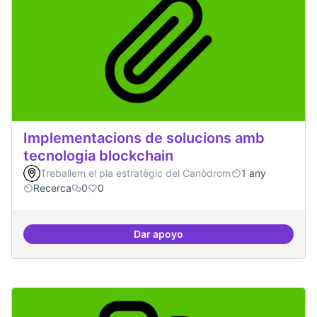
Implementacions de solucions amb
tecnologia blockchain
Treballem el pla estratègic del Canòdrom
1 any
Recerca
0
0
Dar apoyo
Implementacions de solucions a