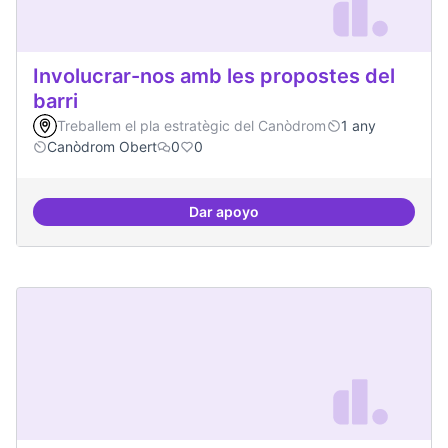
Involucrar-nos amb les propostes del
barri
Treballem el pla estratègic del Canòdrom
1 any
Canòdrom Obert
0
0
Dar apoyo
Involucrar-nos amb les propostes