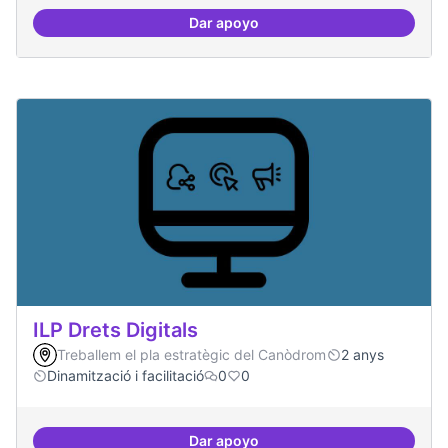
Dar apoyo
Refugi en cas d'un tall a internet
ILP Drets Digitals
Treballem el pla estratègic del Canòdrom
2 anys
Dinamització i facilitació
0
0
Dar apoyo
ILP Drets Digitals