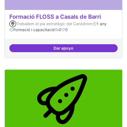
Formació FLOSS a Casals de Barri
Treballem el pla estratègic del Canòdrom
1 any
Formació i capacitació
0
0
Dar apoyo
Formació FLOSS a Casals de Barr