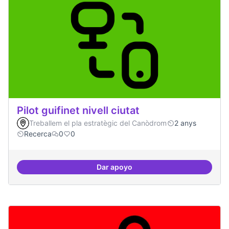
Pilot guifinet nivell ciutat
Treballem el pla estratègic del Canòdrom
2 anys
Recerca
0
0
Dar apoyo
Pilot guifinet nivell ciutat