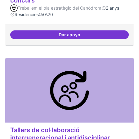
concurs
Treballem el pla estratègic del Canòdrom
2 anys
Residències
0
0
Dar apoyo
Esdeveniment/Presentació per a
Tallers de col·laboració
intergeneracional i antidisciplinar