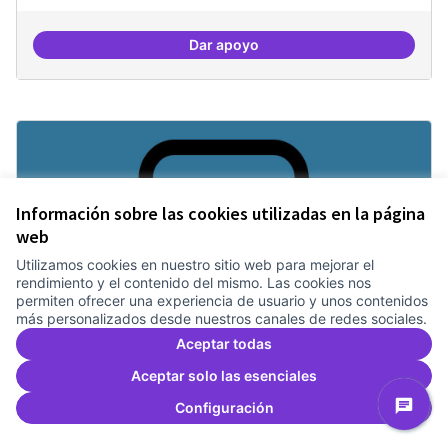
Dar apoyo
Comunitat de r
Información sobre las cookies utilizadas en la página
web
Utilizamos cookies en nuestro sitio web para mejorar el
rendimiento y el contenido del mismo. Las cookies nos
permiten ofrecer una experiencia de usuario y unos contenidos
más personalizados desde nuestros canales de redes sociales.
Aceptar todas
Suport a projectes digitals i
democràtics
Aceptar solo las esenciales
Treballem el pla estratègic del Canòdrom
1 any
Configuración
Dinamització i facilitació
0
0