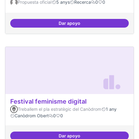
Propuesta oficial
5 anys
Recerca
0
0
Dar apoyo
Xarxa internacional d'ateneus -
Festival feminisme digital
Treballem el pla estratègic del Canòdrom
1 any
Canòdrom Obert
0
0
Dar apoyo
Festival feminisme digital