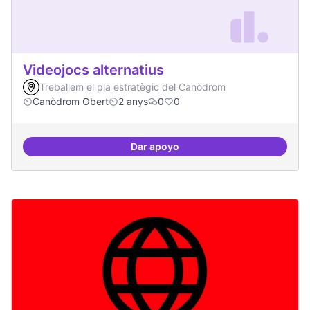
Videojocs alternatius
Treballem el pla estratègic del Canòdrom
Canòdrom Obert
2 anys
0
0
Dar apoyo
Videojocs alternatius