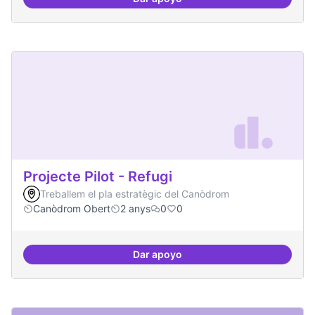
Comité Asesor Internacional
Projecte Pilot - Refugi
Treballem el pla estratègic del Canòdrom
Canòdrom Obert
2 anys
0
0
Dar apoyo
Projecte Pilot - Refugi