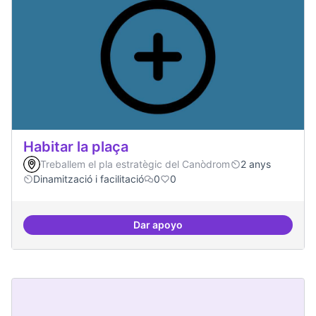
Habitar la plaça
Treballem el pla estratègic del Canòdrom
2 anys
Dinamització i facilitació
0
0
Dar apoyo
Habitar la plaça