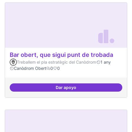
Bar obert, que sigui punt de trobada
Treballem el pla estratègic del Canòdrom
1 any
Canòdrom Obert
0
0
Dar apoyo
Bar obert, que sigui punt de trob