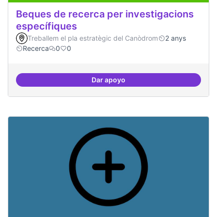
Beques de recerca per investigacions
específiques
Treballem el pla estratègic del Canòdrom
2 anys
Recerca
0
0
Dar apoyo
Beques de recerca per investiga