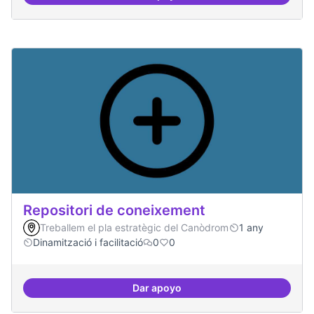
Repositori de coneixement
Treballem el pla estratègic del Canòdrom
1 any
Dinamització i facilitació
0
0
Dar apoyo
Repositori de coneixement