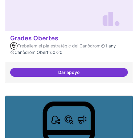
Grades Obertes
Treballem el pla estratègic del Canòdrom
1 any
Canòdrom Obert
0
0
Dar apoyo
Grades Obertes