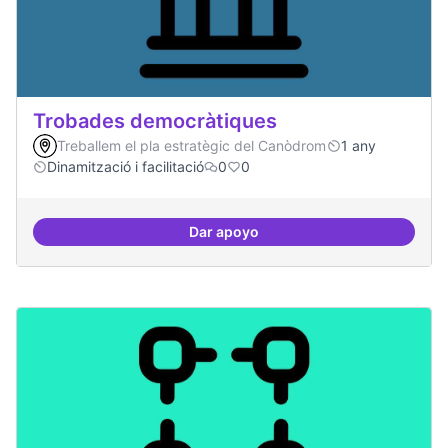
Trobades democràtiques
Treballem el pla estratègic del Canòdrom
1 any
Dinamització i facilitació
0
0
Dar apoyo
Trobades democràtiques