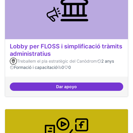
Lobby per FLOSS i simplificació tràmits
administratius
Treballem el pla estratègic del Canòdrom
2 anys
Formació i capacitació
0
0
Dar apoyo
Lobby per FLOSS i simplificació 