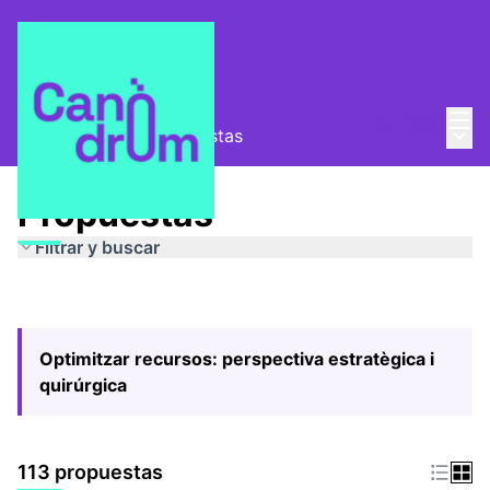
Menú
Entra
Menú 
Pla Estratègic
/
Propuestas
Propuestas
Filtrar y buscar
Optimitzar recursos: perspectiva estratègica i
quirúrgica
113 propuestas