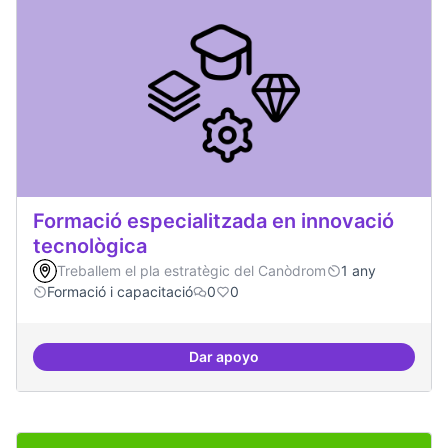
Formació especialitzada en innovació
tecnològica
Treballem el pla estratègic del Canòdrom
1 any
Formació i capacitació
0
0
Dar apoyo
Formació especialitzada en inno