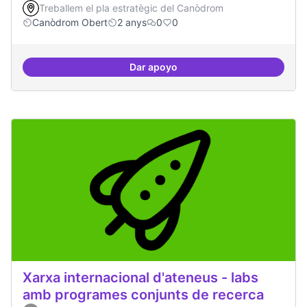
Treballem el pla estratègic del Canòdrom
Canòdrom Obert
2 anys
0
0
Dar apoyo
Programa cultural a nivell de ciut
Xarxa internacional d'ateneus - labs
amb programes conjunts de recerca