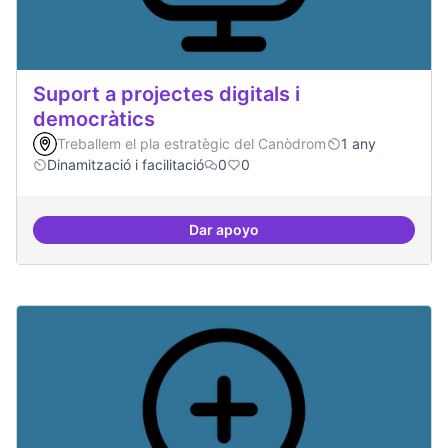
Suport a projectes digitals i
democràtics
Treballem el pla estratègic del Canòdrom
1 any
Dinamització i facilitació
0
0
Dar apoyo
Suport a projectes digitals i dem