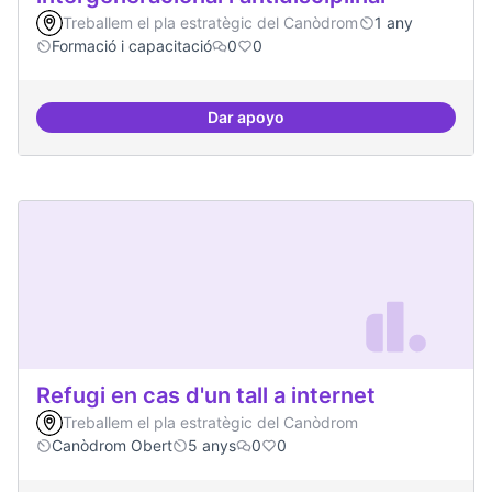
Treballem el pla estratègic del Canòdrom
1 any
Formació i capacitació
0
0
Dar apoyo
Tallers de col·laboració intergene
Refugi en cas d'un tall a internet
Treballem el pla estratègic del Canòdrom
Canòdrom Obert
5 anys
0
0