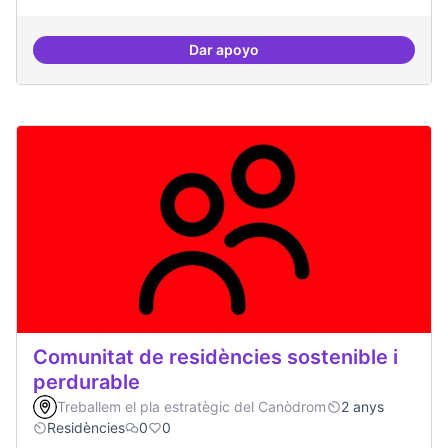
Dar apoyo
Memòria Històrica - Referencia di
Comunitat de residències sostenible i
perdurable
Treballem el pla estratègic del Canòdrom
2 anys
Residències
0
0