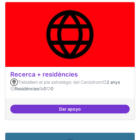
Recerca + residències
Treballem el pla estratègic del Canòdrom
2 anys
Residències
0
0
Dar apoyo
Recerca + residències