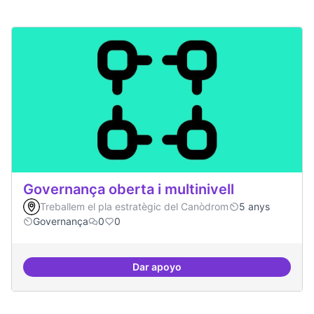
Governança oberta i multinivell
Treballem el pla estratègic del Canòdrom
5 anys
Governança
0
0
Dar apoyo
Governança oberta i multinivell