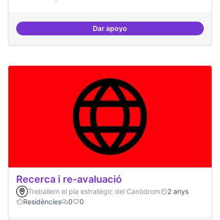
Dar apoyo
Actividades vinculadas a la gov
Recerca i re-avaluació
Treballem el pla estratègic del Canòdrom
2 anys
Residències
0
0