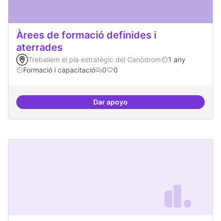
Àrees de formació definides i
aterrades
Treballem el pla estratègic del Canòdrom
1 any
Formació i capacitació
0
0
Dar apoyo
Àrees de formació definides i at