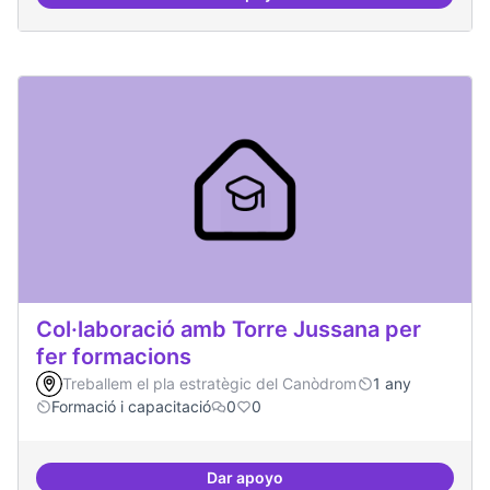
Bar obert, que sigui punt de trob
Col·laboració amb Torre Jussana per
fer formacions
Treballem el pla estratègic del Canòdrom
1 any
Formació i capacitació
0
0
Dar apoyo
Col·laboració amb Torre Jussana