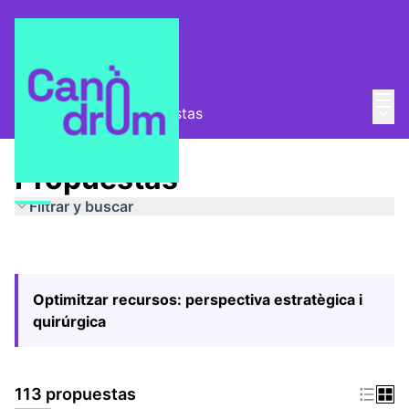
Menú
Entra
Menú 
Pla Estratègic
/
Propuestas
Propuestas
Filtrar y buscar
Optimitzar recursos: perspectiva estratègica i
quirúrgica
113 propuestas