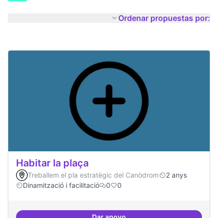
Ordenar propuestas por:
Habitar la plaça
Treballem el pla estratègic del Canòdrom
2 anys
Dinamització i facilitació
0
0
Dar apoyo