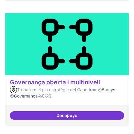
Governança oberta i multinivell
Treballem el pla estratègic del Canòdrom
5 anys
Governança
0
0
Dar apoyo
Governança oberta i multinivell