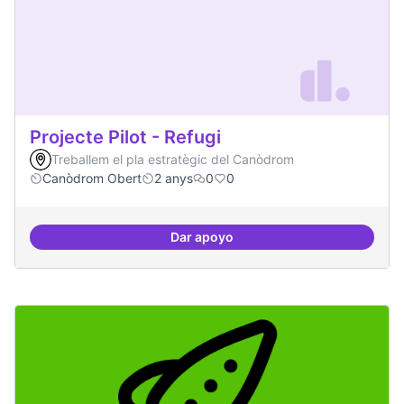
Projecte Pilot - Refugi
Treballem el pla estratègic del Canòdrom
Canòdrom Obert
2 anys
0
0
Dar apoyo
Projecte Pilot - Refugi