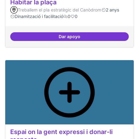
Habitar la plaça
Treballem el pla estratègic del Canòdrom
2 anys
Dinamització i facilitació
0
0
Dar apoyo
Habitar la plaça
Espai on la gent expressi i donar-li