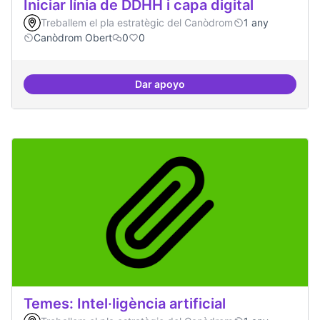
Iniciar línia de DDHH i capa digital
Treballem el pla estratègic del Canòdrom
1 any
Canòdrom Obert
0
0
Dar apoyo
Iniciar línia de DDHH i capa digita
Temes: Intel·ligència artificial