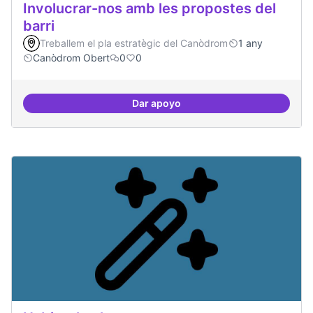
Involucrar-nos amb les propostes del
barri
Treballem el pla estratègic del Canòdrom
1 any
Canòdrom Obert
0
0
Dar apoyo
Involucrar-nos amb les propostes