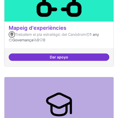
Mapeig d'experiències
Treballem el pla estratègic del Canòdrom
1 any
Governança
0
0
Dar apoyo
Mapeig d'experiències