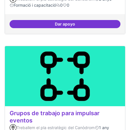
Formació i capacitació
0
0
Dar apoyo
Definició del currículum del pos
Grupos de trabajo para impulsar
eventos
Treballem el pla estratègic del Canòdrom
1 any