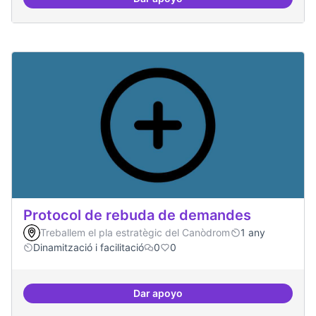
Asamblea definida
Protocol de rebuda de demandes
Treballem el pla estratègic del Canòdrom
1 any
Dinamització i facilitació
0
0
Dar apoyo
Protocol de rebuda de demande