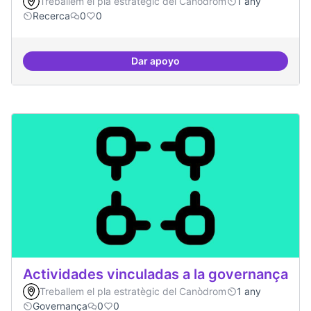
Treballem el pla estratègic del Canòdrom
1 any
Recerca
0
0
Dar apoyo
Temes: Intel·ligència artificial
Actividades vinculadas a la governança
Treballem el pla estratègic del Canòdrom
1 any
Governança
0
0