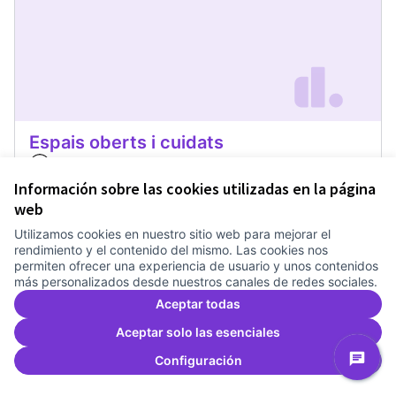
Espais oberts i cuidats
Treballem el pla estratègic del Canòdrom
1 any
Canòdrom Obert
0
0
Información sobre las cookies utilizadas en la página
web
Utilizamos cookies en nuestro sitio web para mejorar el
Dar apoyo
Espais oberts i cuidats
rendimiento y el contenido del mismo. Las cookies nos
permiten ofrecer una experiencia de usuario y unos contenidos
más personalizados desde nuestros canales de redes sociales.
Aceptar todas
Aceptar solo las esenciales
Configuración