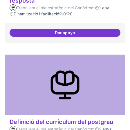
resposta
Treballem el pla estratègic del Canòdrom
1 any
Dinamització i facilitació
0
0
Dar apoyo
Espai on la gent expressi i donar
Definició del currículum del postgrau
Treballem el pla estratègic del Canòdrom
2 anys