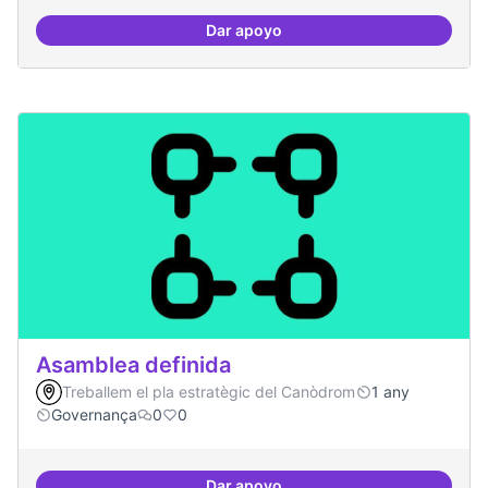
Dar apoyo
Recerca i re-avaluació
Asamblea definida
Treballem el pla estratègic del Canòdrom
1 any
Governança
0
0
Dar apoyo