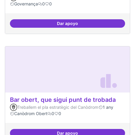
Governança
0
0
Dar apoyo
Grupos de trabajo para impulsar
Bar obert, que sigui punt de trobada
Treballem el pla estratègic del Canòdrom
1 any
Canòdrom Obert
0
0
Dar apoyo