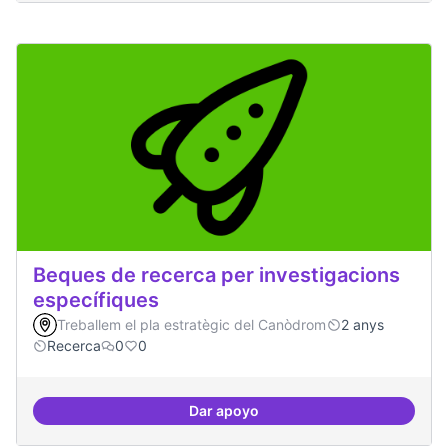
Beques de recerca per investigacions
específiques
Treballem el pla estratègic del Canòdrom
2 anys
Recerca
0
0
Dar apoyo
Beques de recerca per investiga