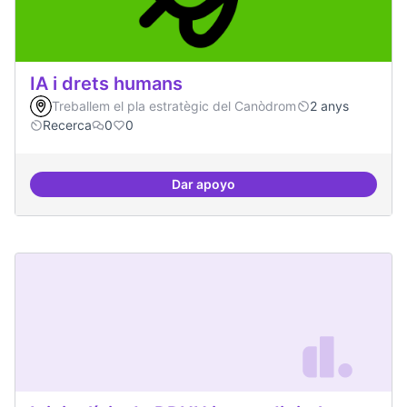
IA i drets humans
Treballem el pla estratègic del Canòdrom
2 anys
Recerca
0
0
Dar apoyo
IA i drets humans