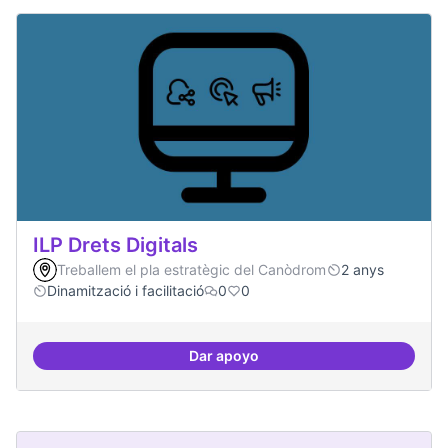
ILP Drets Digitals
Treballem el pla estratègic del Canòdrom
2 anys
Dinamització i facilitació
0
0
Dar apoyo
ILP Drets Digitals