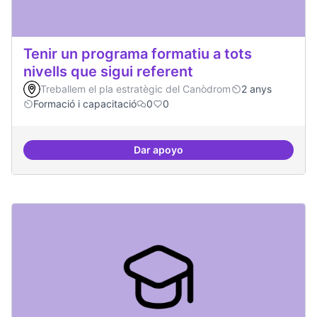
Tenir un programa formatiu a tots
nivells que sigui referent
Treballem el pla estratègic del Canòdrom
2 anys
Formació i capacitació
0
0
Dar apoyo
Tenir un programa formatiu a tots