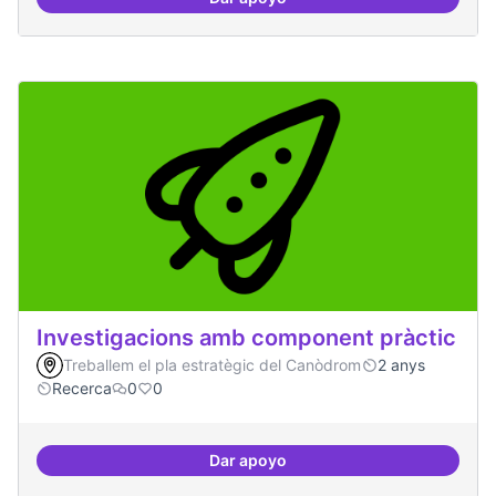
Habitar la plaça
Investigacions amb component pràctic
Treballem el pla estratègic del Canòdrom
2 anys
Recerca
0
0
Dar apoyo
Investigacions amb component p