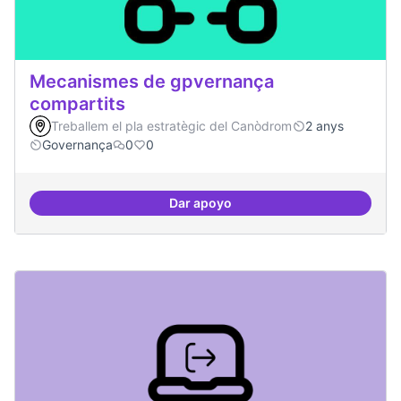
Mecanismes de gpvernança
compartits
Treballem el pla estratègic del Canòdrom
2 anys
Governança
0
0
Dar apoyo
Mecanismes de gpvernança comp