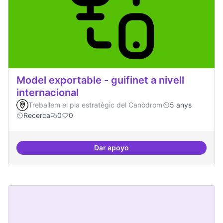
Model exportable - guifinet a nivell
internacional
Treballem el pla estratègic del Canòdrom
5 anys
Recerca
0
0
Dar apoyo
Model exportable - guifinet a nive