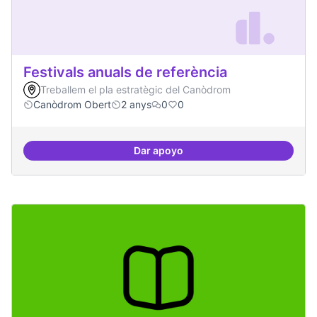
Festivals anuals de referència
Treballem el pla estratègic del Canòdrom
Canòdrom Obert
2 anys
0
0
Dar apoyo
Festivals anuals de referència