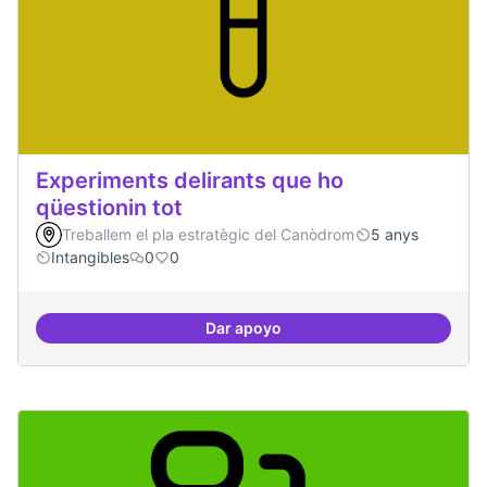
Experiments delirants que ho
qüestionin tot
Treballem el pla estratègic del Canòdrom
5 anys
Intangibles
0
0
Dar apoyo
Experiments delirants que ho qüe