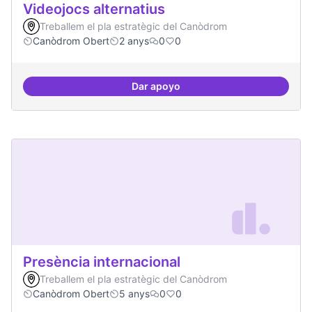
Videojocs alternatius
Treballem el pla estratègic del Canòdrom
Canòdrom Obert
2 anys
0
0
Dar apoyo
Videojocs alternatius
Presència internacional
Treballem el pla estratègic del Canòdrom
Canòdrom Obert
5 anys
0
0