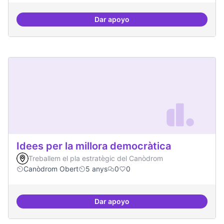
Dar apoyo
Presència internacional
Idees per la millora democràtica
Treballem el pla estratègic del Canòdrom
Canòdrom Obert
5 anys
0
0
Dar apoyo
Idees per la millora democràtica