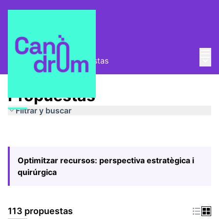
Menú
Entra
Menú 
Pla Estratègic
/
Propuestas
Propuestas
Filtrar y buscar
Optimitzar recursos: perspectiva estratègica i
quirúrgica
113 propuestas