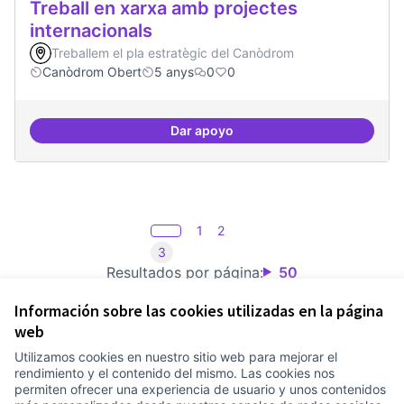
Treball en xarxa amb projectes
internacionals
Treballem el pla estratègic del Canòdrom
Canòdrom Obert
5 anys
0
0
Dar apoyo
Treball en xarxa amb projectes i
1
2
3
Resultados por página:
50
Información sobre las cookies utilizadas en la página
web
Utilizamos cookies en nuestro sitio web para mejorar el
Términos y condiciones de uso
rendimiento y el contenido del mismo. Las cookies nos
Configuración de cookies
permiten ofrecer una experiencia de usuario y unos contenidos
Comunitat Canòdrom en Facebook
(Link extern)
Comunitat Canòdrom en Instagram
(Link extern)
Comunitat Canòdrom en YouTube
(Link extern)
Castellano