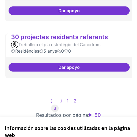
Dar apoyo
Consolidació d'eixos clau
30 projectes residents referents
Treballem el pla estratègic del Canòdrom
Residències
5 anys
0
0
Dar apoyo
30 projectes residents referents
1
2
3
Resultados por página:
50
Información sobre las cookies utilizadas en la página
web