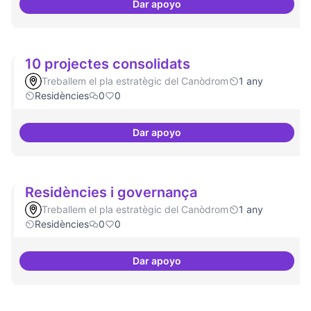
Dar apoyo
Nivell d'implicació dels resident
10 projectes consolidats
Treballem el pla estratègic del Canòdrom
1 any
Residències
0
0
Dar apoyo
10 projectes consolidats
Residències i governança
Treballem el pla estratègic del Canòdrom
1 any
Residències
0
0
Dar apoyo
Residències i governança