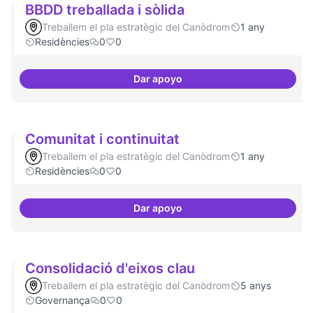
BBDD treballada i sòlida
Treballem el pla estratègic del Canòdrom
1 any
Residències
0
0
Dar apoyo
BBDD treballada i sòlida
Comunitat i continuitat
Treballem el pla estratègic del Canòdrom
1 any
Residències
0
0
Dar apoyo
Comunitat i continuitat
Consolidació d'eixos clau
Treballem el pla estratègic del Canòdrom
5 anys
Governança
0
0