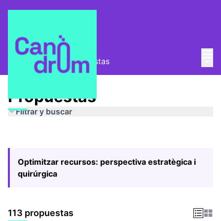
Menú
Entra
Menú 
Pla Estratègic
/
Propuestas
Propuestas
Filtrar y buscar
Optimitzar recursos: perspectiva estratègica i
quirúrgica
113 propuestas