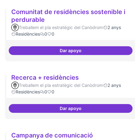
Comunitat de residències sostenible i
perdurable
Treballem el pla estratègic del Canòdrom
2 anys
Residències
0
0
Dar apoyo
Comunitat de 
Recerca + residències
Treballem el pla estratègic del Canòdrom
2 anys
Residències
0
0
Dar apoyo
Recerca + residències
Campanya de comunicació