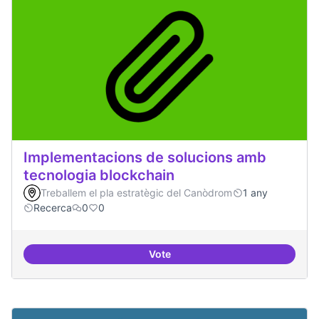
Implementacions de solucions amb
tecnologia blockchain
Treballem el pla estratègic del Canòdrom
1 any
Recerca
0
0
Vote
Implementacions de solucions a