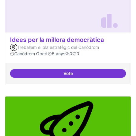
Idees per la millora democràtica
Treballem el pla estratègic del Canòdrom
Canòdrom Obert
5 anys
0
0
Vote
Idees per la millora democràtica