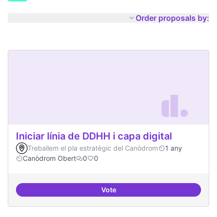
Order proposals by:
Iniciar línia de DDHH i capa digital
Treballem el pla estratègic del Canòdrom
1 any
Canòdrom Obert
0
0
Vote
Iniciar línia de DDHH i capa digita