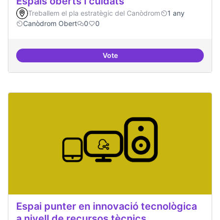
Espais oberts i cuidats
Treballem el pla estratègic del Canòdrom
1 any
Canòdrom Obert
0
0
Vote
Espais oberts i cuidats
Espai punter en innovació tecnològica
a nivell de recursos tècnics