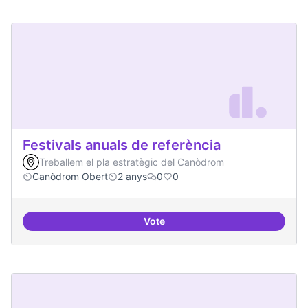
Festivals anuals de referència
Treballem el pla estratègic del Canòdrom
Canòdrom Obert
2 anys
0
0
Vote
Festivals anuals de referència