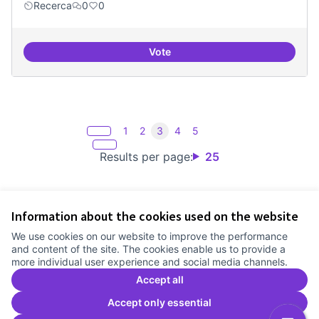
Recerca
0
0
Vote
Espai on fer masterclass
1
2
3
4
5
Results per page:
25
Information about the cookies used on the website
Terms of Service
We use cookies on our website to improve the performance
Cookie settings
and content of the site. The cookies enable us to provide a
Comunitat Canòdrom at Facebook
(External link)
Comunitat Canòdrom at Instagram
(External link)
Comunitat Canòdrom at YouTube
(External link)
English
more individual user experience and social media channels.
Triar la llengua
Elegir el idioma
Choose language
Accept all
Accept only essential