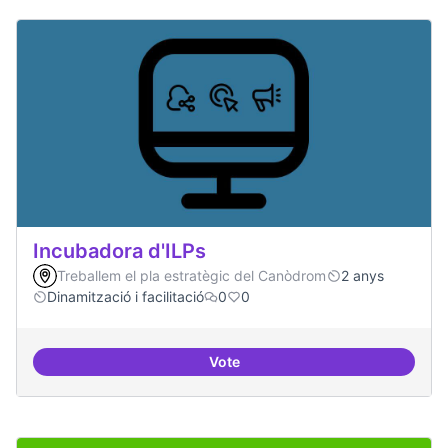
Incubadora d'ILPs
Treballem el pla estratègic del Canòdrom
2 anys
Dinamització i facilitació
0
0
Vote
Incubadora d'ILPs