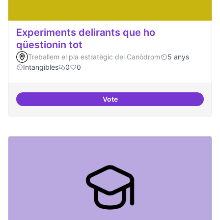
Experiments delirants que ho
qüestionin tot
Treballem el pla estratègic del Canòdrom
5 anys
Intangibles
0
0
Vote
Experiments delirants que ho qüe