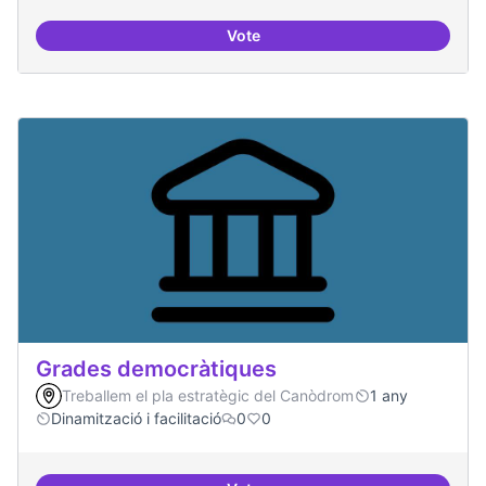
Vote
Grades Obertes
Grades democràtiques
Treballem el pla estratègic del Canòdrom
1 any
Dinamització i facilitació
0
0