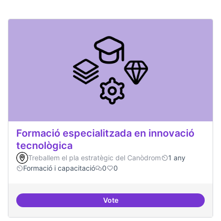
Formació especialitzada en innovació
tecnològica
Treballem el pla estratègic del Canòdrom
1 any
Formació i capacitació
0
0
Vote
Formació especialitzada en inno