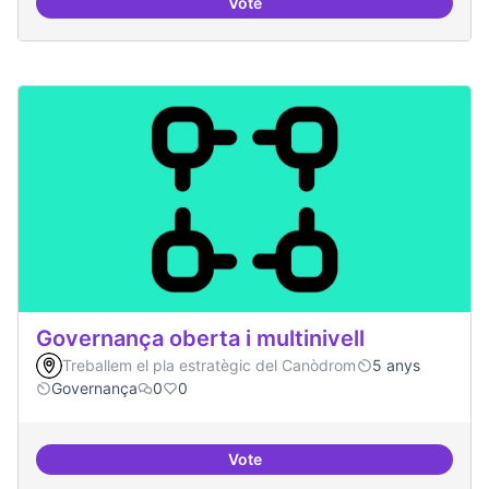
Vote
Grades democràtiques
Governança oberta i multinivell
Treballem el pla estratègic del Canòdrom
5 anys
Governança
0
0
Vote
Governança oberta i multinivell