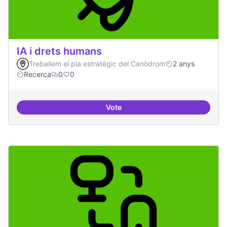
IA i drets humans
Treballem el pla estratègic del Canòdrom
2 anys
Recerca
0
0
Vote
IA i drets humans