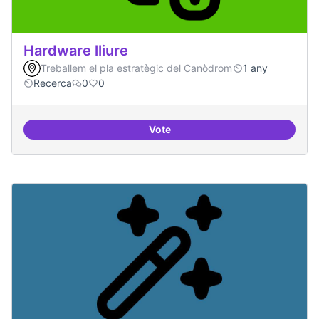
Hardware lliure
Treballem el pla estratègic del Canòdrom
1 any
Recerca
0
0
Vote
Hardware lliure