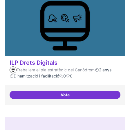
ILP Drets Digitals
Treballem el pla estratègic del Canòdrom
2 anys
Dinamització i facilitació
0
0
Vote
ILP Drets Digitals