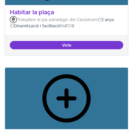
Habitar la plaça
Treballem el pla estratègic del Canòdrom
2 anys
Dinamització i facilitació
0
0
Vote
Habitar la plaça