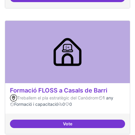
Formació FLOSS a Casals de Barri
Treballem el pla estratègic del Canòdrom
1 any
Formació i capacitació
0
0
Vote
Formació FLOSS a Casals de Barr