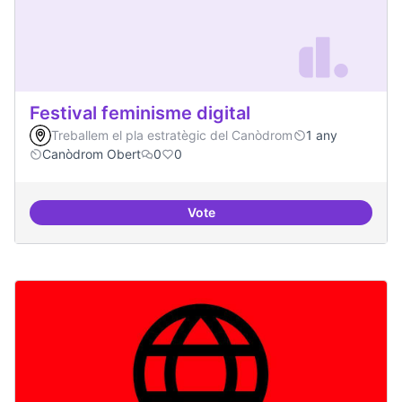
Festival feminisme digital
Treballem el pla estratègic del Canòdrom
1 any
Canòdrom Obert
0
0
Vote
Festival feminisme digital