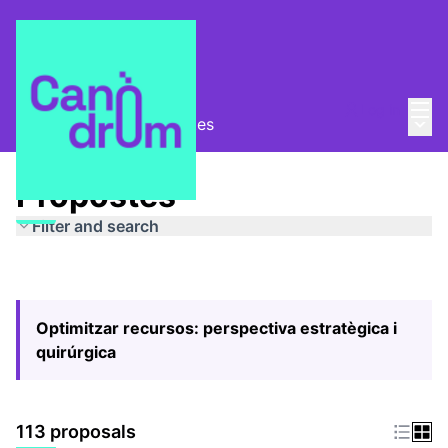
Mai
Log in
Main
Pla Estratègic
/
Propostes
Propostes
Filter and search
Optimitzar recursos: perspectiva estratègica i
quirúrgica
113 proposals