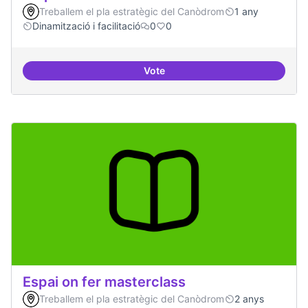
Treballem el pla estratègic del Canòdrom
1 any
Dinamització i facilitació
0
0
Vote
Espai on la gent expressi i donar
Espai on fer masterclass
Treballem el pla estratègic del Canòdrom
2 anys