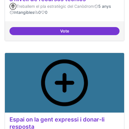
Treballem el pla estratègic del Canòdrom
5 anys
Intangibles
0
0
Vote
Espai punter en innovació tecnolò
Espai on la gent expressi i donar-li
resposta