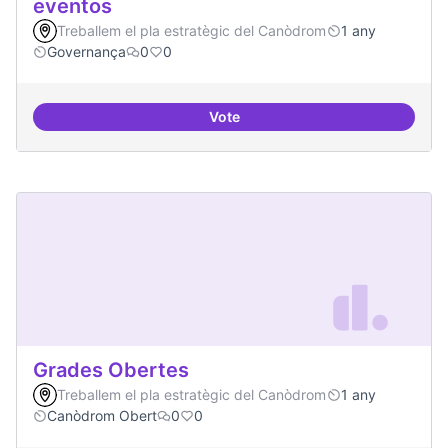
eventos
Treballem el pla estratègic del Canòdrom
1 any
Governança
0
0
Vote
Grupos de trabajo para impulsar
Grades Obertes
Treballem el pla estratègic del Canòdrom
1 any
Canòdrom Obert
0
0