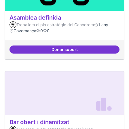
Asamblea definida
Treballem el pla estratègic del Canòdrom
1 any
Governança
0
0
Donar suport
Asamblea definida
Bar obert i dinamitzat