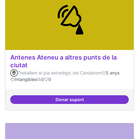
Antenes Ateneu a altres punts de la
ciutat
Treballem el pla estratègic del Canòdrom
5 anys
Intangibles
0
0
Donar suport
Antenes Ateneu a altres punts de 