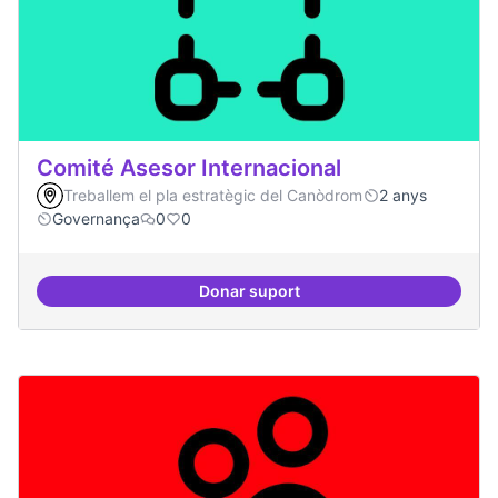
Comité Asesor Internacional
Treballem el pla estratègic del Canòdrom
2 anys
Governança
0
0
Donar suport
Comité Asesor Internacional