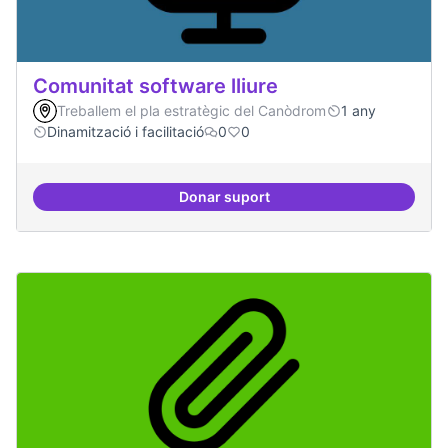
Comunitat software lliure
Treballem el pla estratègic del Canòdrom
1 any
Dinamització i facilitació
0
0
Donar suport
Comunitat software lliure