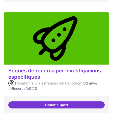
Beques de recerca per investigacions
específiques
Treballem el pla estratègic del Canòdrom
2 anys
Recerca
0
0
Donar suport
Beques de recerca per investiga