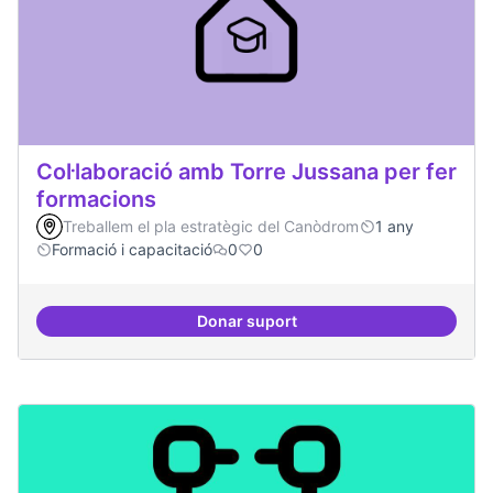
Col·laboració amb Torre Jussana per fer
formacions
Treballem el pla estratègic del Canòdrom
1 any
Formació i capacitació
0
0
Donar suport
Col·laboració amb Torre Jussana