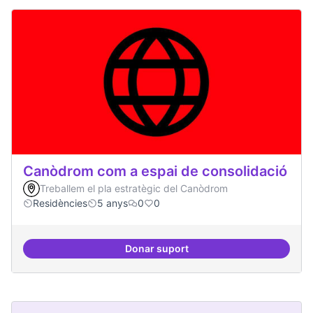
Canòdrom com a espai de consolidació
Treballem el pla estratègic del Canòdrom
Residències
5 anys
0
0
Donar suport
Canòdrom com a espai de consol