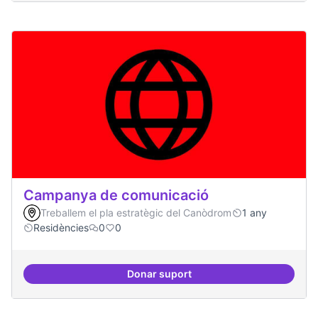
Campanya de comunicació
Treballem el pla estratègic del Canòdrom
1 any
Residències
0
0
Donar suport
Campanya de comunicació