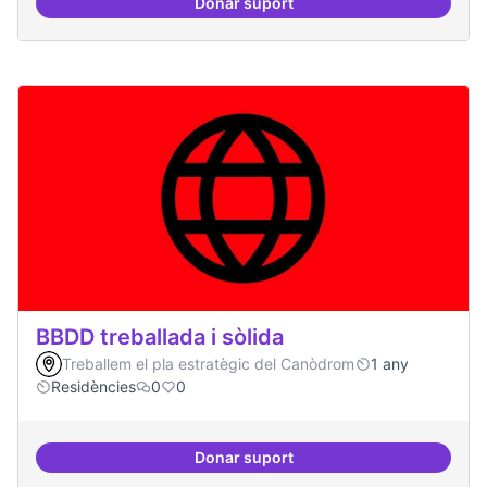
Donar suport
Bar obert, que sigui punt de trob
BBDD treballada i sòlida
Treballem el pla estratègic del Canòdrom
1 any
Residències
0
0
Donar suport
BBDD treballada i sòlida