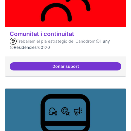
Comunitat i continuitat
Treballem el pla estratègic del Canòdrom
1 any
Residències
0
0
Donar suport
Comunitat i continuitat