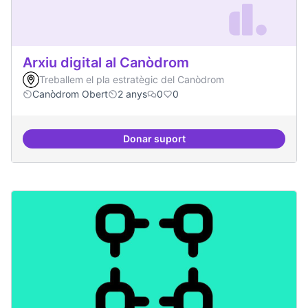
Arxiu digital al Canòdrom
Treballem el pla estratègic del Canòdrom
Canòdrom Obert
2 anys
0
0
Donar suport
Arxiu digital al Canòdrom