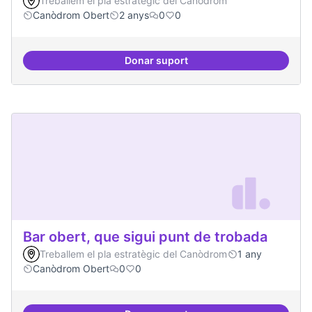
Treballem el pla estratègic del Canòdrom
Canòdrom Obert
2 anys
0
0
Donar suport
Bar obert i dinamitzat
Bar obert, que sigui punt de trobada
Treballem el pla estratègic del Canòdrom
1 any
Canòdrom Obert
0
0