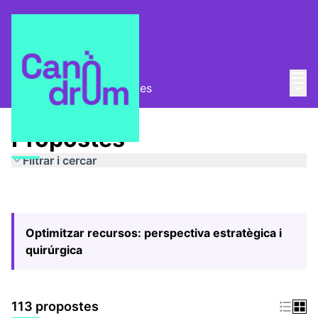
Menú
Entra
Menú 
Pla Estratègic
/
Propostes
Propostes
Filtrar i cercar
Optimitzar recursos: perspectiva estratègica i
quirúrgica
113 propostes