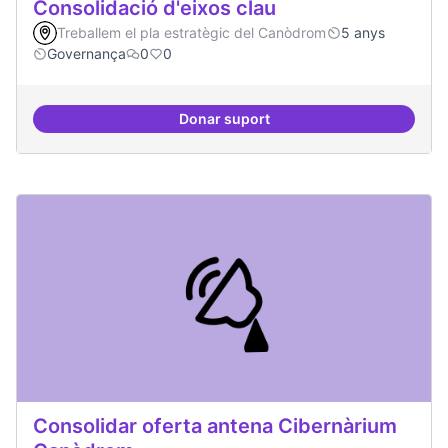
Consolidació d'eixos clau
Treballem el pla estratègic del Canòdrom
5 anys
Governança
0
0
Donar suport
Consolidació d'eixos clau
Consolidar oferta antena Cibernàrium