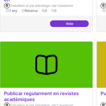
Treballem el pla estratègic del Canòdrom
1 any
Recerca
0
0
Vote
Projectes de recerca es
Publicar regularment en revistes
Pu
acadèmiques
Treballem el pla estratègic del Canòdrom