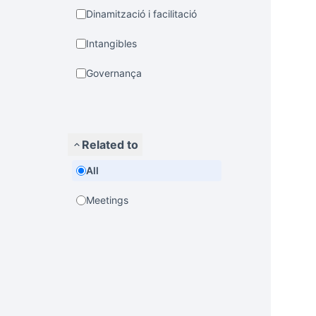
Dinamització i facilitació
Intangibles
Governança
Related to
All
Meetings