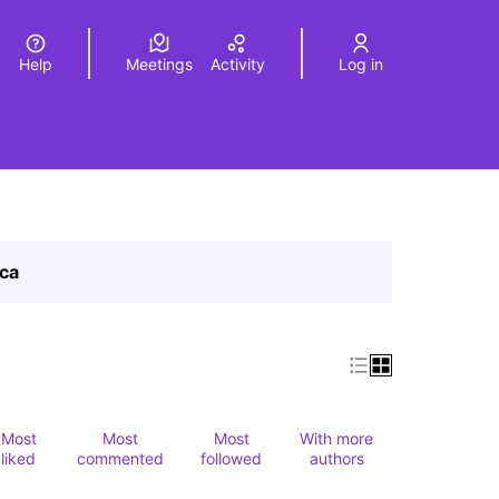
Help
Meetings
Activity
Log in
a
Elegir el idioma
Choose language
ica
Most
Most
Most
With more
liked
commented
followed
authors