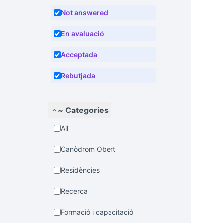
Not answered
En avaluació
Acceptada
Rebutjada
~ Categories
All
Canòdrom Obert
Residències
Recerca
Formació i capacitació