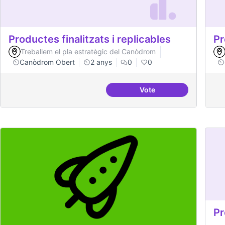
Productes finalitzats i replicables
Pr
Treballem el pla estratègic del Canòdrom
Canòdrom Obert
2 anys
0
0
Vote
Productes finalitzats i 
Pr