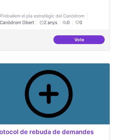
Treballem el pla estratègic del Canòdrom
Canòdrom Obert
2 anys
0
0
Vote
regular
Projecte Pilot - Refugi
otocol de rebuda de demandes