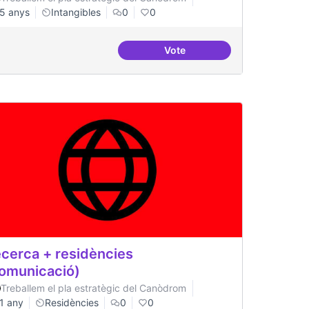
5 anys
Intangibles
0
0
Vote
en revistes acadèmiques
Punt de defensa de Drets Dig
cerca + residències
omunicació)
Treballem el pla estratègic del Canòdrom
1 any
Residències
0
0