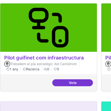
Pilot guifinet com infraestructura
Pi
Treballem el pla estratègic del Canòdrom
1 any
Recerca
0
0
Vote
Pilot guifinet com infr