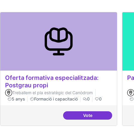
Oferta formativa especialitzada:
Pa
Postgrau propi
Treballem el pla estratègic del Canòdrom
5 anys
Formació i capacitació
0
0
Vote
Oferta formativa espec