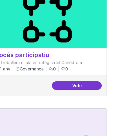
océs participatiu
Treballem el pla estratègic del Canòdrom
1 any
Governança
0
0
Vote
l
Procés participatiu