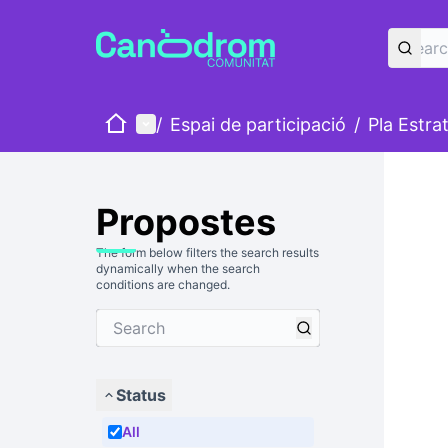
Home
Main menu
/
Espai de participació
/
Pla Estra
Propostes
The form below filters the search results
dynamically when the search
conditions are changed.
Status
All