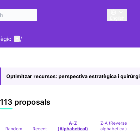
English
Triar la llengu
User menu
tègic
/
Optimitzar recursos: perspectiva estratègica i quirúrg
113 proposals
A-Z
Z-A (Reverse
Random
Recent
(Alphabetical)
alphabetical)