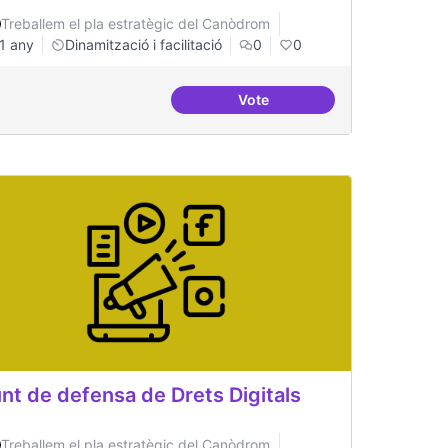
Treballem el pla estratègic del Canòdrom
1 any
Dinamització i facilitació
0
0
Vote
pecialitzats en
Protocol de rebuda de dema
nt de defensa de Drets Digitals
Treballem el pla estratègic del Canòdrom