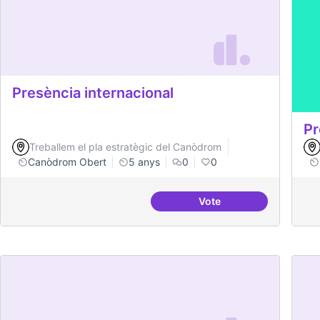
Presència internacional
Pr
Treballem el pla estratègic del Canòdrom
Canòdrom Obert
5 anys
0
0
Vote
Presència internaciona