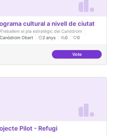
ograma cultural a nivell de ciutat
Treballem el pla estratègic del Canòdrom
Canòdrom Obert
2 anys
0
0
Vote
replicables
Programa cultural a nivell de
ojecte Pilot - Refugi