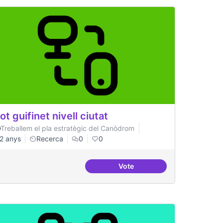
lot guifinet nivell ciutat
Treballem el pla estratègic del Canòdrom
2 anys
Recerca
0
0
Vote
aestructura
Pilot guifinet nivell ciutat