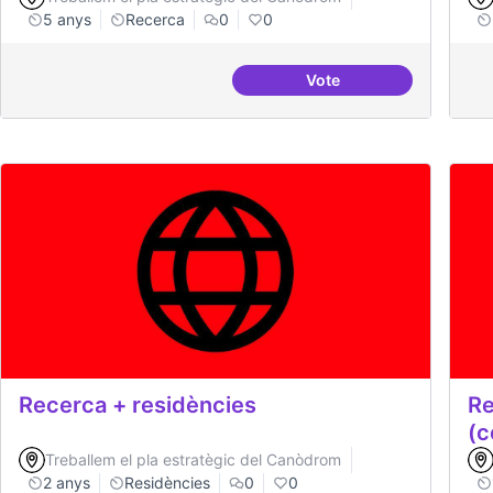
5 anys
Recerca
0
0
Vote
Publicar regularment 
Recerca + residències
Re
(c
Treballem el pla estratègic del Canòdrom
2 anys
Residències
0
0