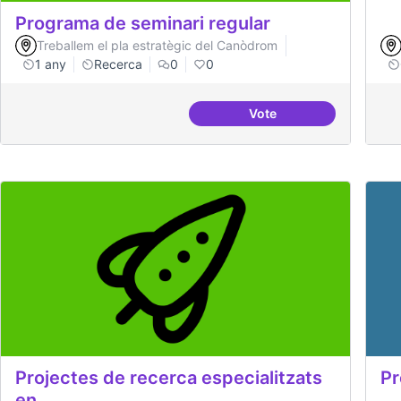
Programa de seminari regular
Treballem el pla estratègic del Canòdrom
1 any
Recerca
0
0
Vote
Programa de seminari 
Projectes de recerca especialitzats
Pr
en