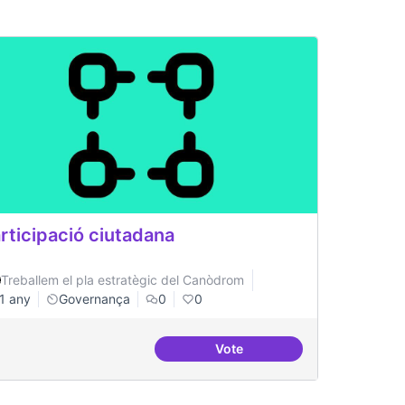
rticipació ciutadana
Treballem el pla estratègic del Canòdrom
1 any
Governança
0
0
Vote
ialitzada: Postgrau propi
Participació ciutadana