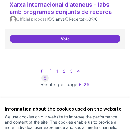
Xarxa internacional d'ateneus - labs
amb programes conjunts de recerca
Official proposal
5 anys
Recerca
0
0
Vote
Xarxa internacional d'ateneus -
1
2
3
4
5
Results per page:
25
Information about the cookies used on the website
Terms of Service
We use cookies on our website to improve the performance
Cookie settings
and content of the site. The cookies enable us to provide a
Comunitat Canòdrom at Facebook
(External link)
Comunitat Canòdrom at Instagram
(External link)
Comunitat Canòdrom at YouTube
(External link)
English
more individual user experience and social media channels.
Triar la llengua
Elegir el idioma
Choose language