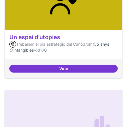
Un espai d'utopies
Treballem el pla estratègic del Canòdrom
5 anys
Intangibles
0
0
Vote
Un espai d'utopies