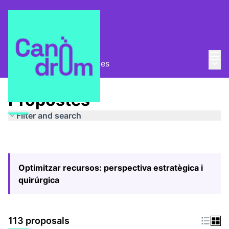
Mai
Log in
Main
Pla Estratègic
/
Propostes
Propostes
Filter and search
Optimitzar recursos: perspectiva estratègica i
quirúrgica
113 proposals