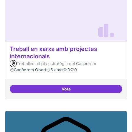
Treball en xarxa amb projectes
internacionals
Treballem el pla estratègic del Canòdrom
Canòdrom Obert
5 anys
0
0
Vote
Treball en xarxa amb projectes i