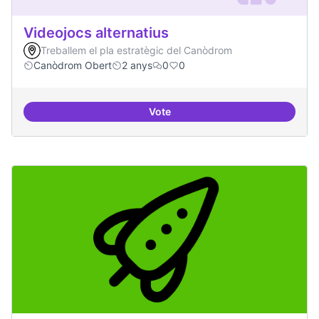
Videojocs alternatius
Treballem el pla estratègic del Canòdrom
Canòdrom Obert
2 anys
0
0
Vote
Videojocs alternatius