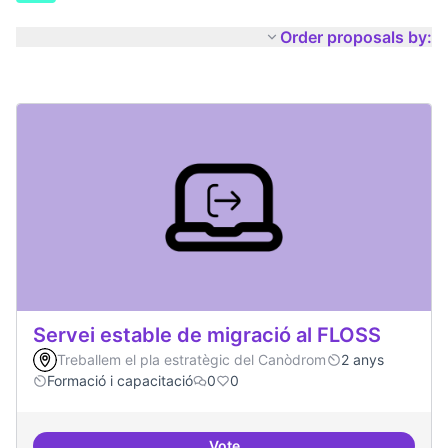
Order proposals by:
Servei estable de migració al FLOSS
Treballem el pla estratègic del Canòdrom
2 anys
Formació i capacitació
0
0
Vote