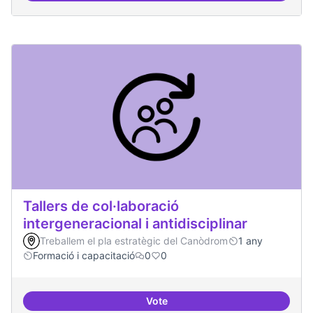
Tallers de col·laboració
intergeneracional i antidisciplinar
Treballem el pla estratègic del Canòdrom
1 any
Formació i capacitació
0
0
Vote
Tallers de col·laboració intergene