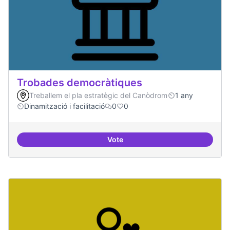
Trobades democràtiques
Treballem el pla estratègic del Canòdrom
1 any
Dinamització i facilitació
0
0
Vote
Trobades democràtiques