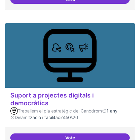
Servei estable de migració al FL
Suport a projectes digitals i
democràtics
Treballem el pla estratègic del Canòdrom
1 any
Dinamització i facilitació
0
0
Vote