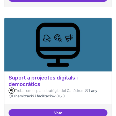
Suport a projectes digitals i dem
Suport a projectes digitals i
democràtics
Treballem el pla estratègic del Canòdrom
1 any
Dinamització i facilitació
0
0
Vote
Suport a projectes digitals i dem