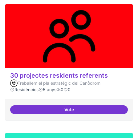
30 projectes residents referents
Treballem el pla estratègic del Canòdrom
Residències
5 anys
0
0
Vote
30 projectes residents referents