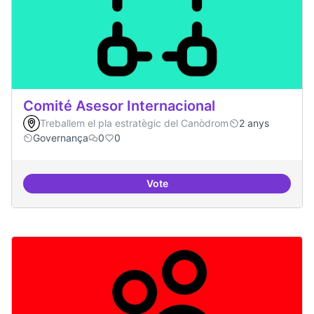
Comité Asesor Internacional
Treballem el pla estratègic del Canòdrom
2 anys
Governança
0
0
Vote
Comité Asesor Internacional