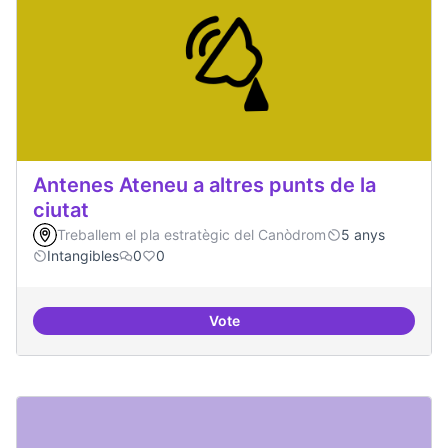
Antenes Ateneu a altres punts de la
ciutat
Treballem el pla estratègic del Canòdrom
5 anys
Intangibles
0
0
Vote
Antenes Ateneu a altres punts de 