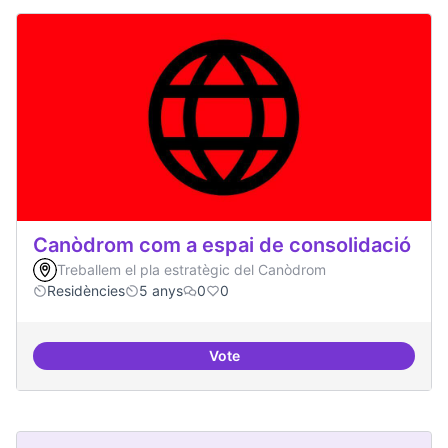
Canòdrom com a espai de consolidació
Treballem el pla estratègic del Canòdrom
Residències
5 anys
0
0
Vote
Canòdrom com a espai de consol