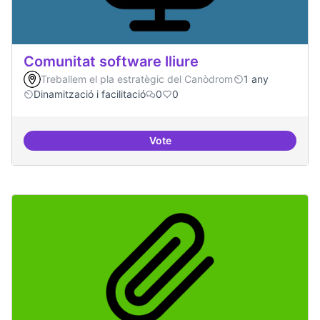
Comunitat software lliure
Treballem el pla estratègic del Canòdrom
1 any
Dinamització i facilitació
0
0
Vote
Comunitat software lliure