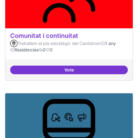
Comunitat i continuitat
Treballem el pla estratègic del Canòdrom
1 any
Residències
0
0
Vote
Comunitat i continuitat