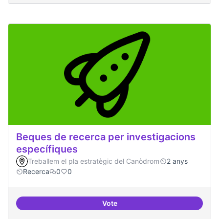
Beques de recerca per investigacions
específiques
Treballem el pla estratègic del Canòdrom
2 anys
Recerca
0
0
Vote
Beques de recerca per investiga