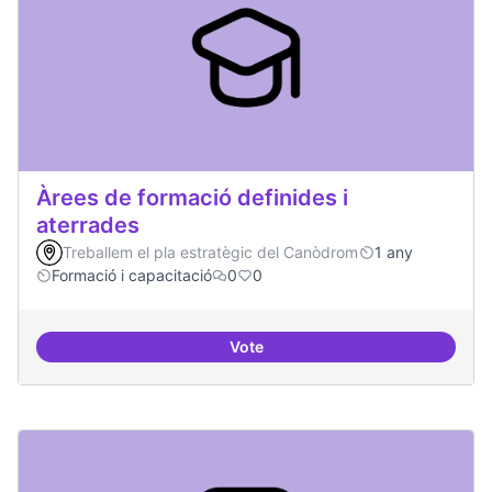
Àrees de formació definides i
aterrades
Treballem el pla estratègic del Canòdrom
1 any
Formació i capacitació
0
0
Vote
Àrees de formació definides i at