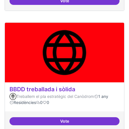
Vote
Bar obert, que sigui punt de trob
BBDD treballada i sòlida
Treballem el pla estratègic del Canòdrom
1 any
Residències
0
0
Vote
BBDD treballada i sòlida