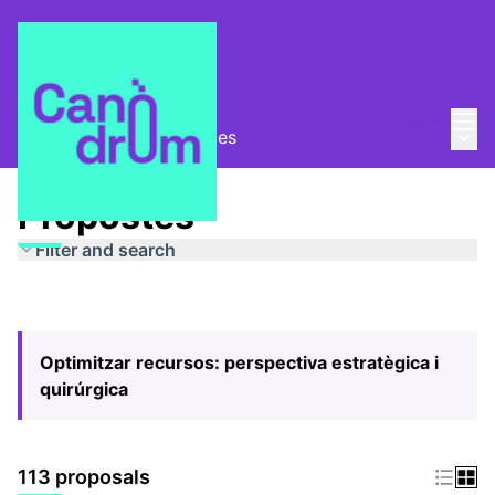
Mai
Log in
Main
Pla Estratègic
/
Propostes
Propostes
Filter and search
Optimitzar recursos: perspectiva estratègica i
quirúrgica
113 proposals