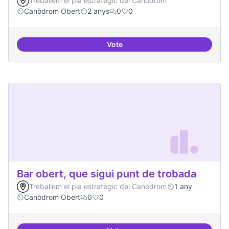
Treballem el pla estratègic del Canòdrom
Canòdrom Obert
2 anys
0
0
Vote
Bar obert i dinamitzat
Bar obert, que sigui punt de trobada
Treballem el pla estratègic del Canòdrom
1 any
Canòdrom Obert
0
0