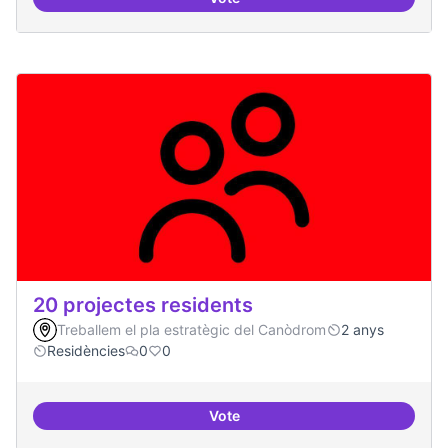
10 projectes consolidats
20 projectes residents
Treballem el pla estratègic del Canòdrom
2 anys
Residències
0
0
Vote
20 projectes residents