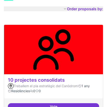
Order proposals by:
10 projectes consolidats
Treballem el pla estratègic del Canòdrom
1 any
Residències
0
0
Vote