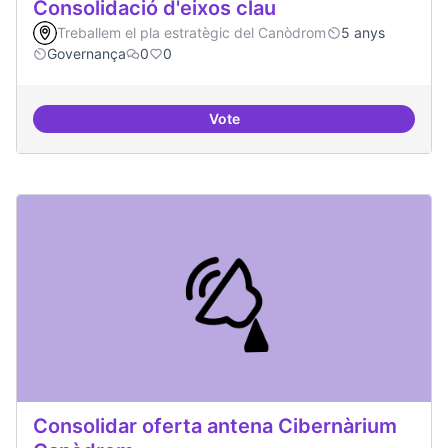
Consolidació d'eixos clau
Treballem el pla estratègic del Canòdrom
5 anys
Governança
0
0
Vote
Consolidació d'eixos clau
Consolidar oferta antena Cibernàrium