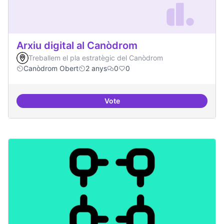
Arxiu digital al Canòdrom
Treballem el pla estratègic del Canòdrom
Canòdrom Obert
2 anys
0
0
Vote
Arxiu digital al Canòdrom