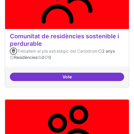
Comunitat de residències sostenible i
perdurable
Treballem el pla estratègic del Canòdrom
2 anys
Residències
0
0
Vote
Comunitat de r