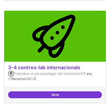
3-4 centres-lab internacionals
Treballem el pla estratègic del Canòdrom
1 any
Recerca
0
0
Vote
3-4 centres-lab internacionals