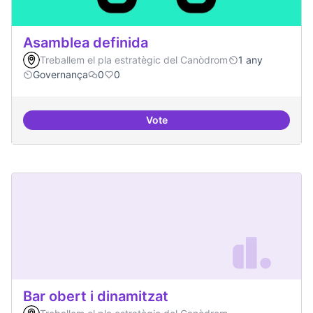
Asamblea definida
Treballem el pla estratègic del Canòdrom
1 any
Governança
0
0
Vote
Asamblea definida
Bar obert i dinamitzat