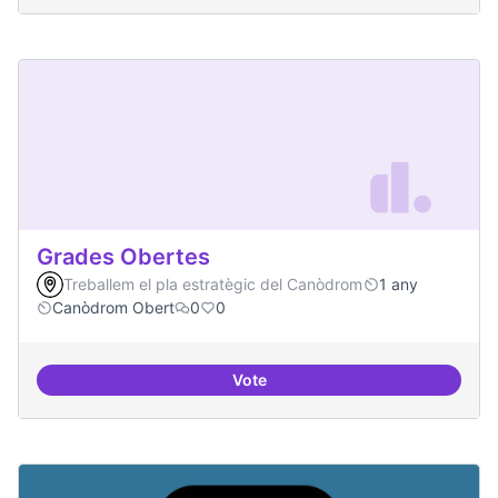
Grades Obertes
Treballem el pla estratègic del Canòdrom
1 any
Canòdrom Obert
0
0
Vote
Grades Obertes