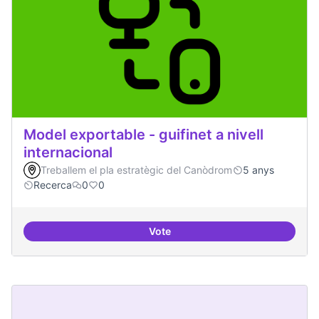
Model exportable - guifinet a nivell
internacional
Treballem el pla estratègic del Canòdrom
5 anys
Recerca
0
0
Vote
Model exportable - guifinet a nive