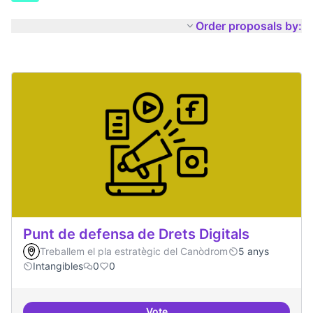
Order proposals by:
Punt de defensa de Drets Digitals
Treballem el pla estratègic del Canòdrom
5 anys
Intangibles
0
0
Vote