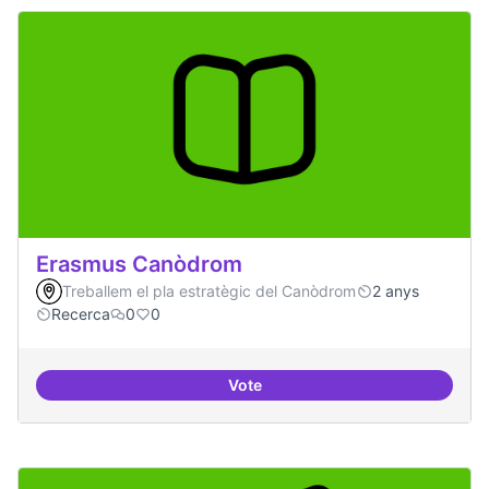
Erasmus Canòdrom
Treballem el pla estratègic del Canòdrom
2 anys
Recerca
0
0
Vote
Erasmus Canòdrom