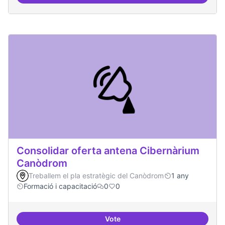
Àrees de formació definides i at
Consolidar oferta antena Cibernàrium
Canòdrom
Treballem el pla estratègic del Canòdrom
1 any
Formació i capacitació
0
0
Vote
Consolidar oferta antena Ciber