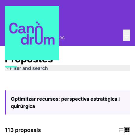
Mai
Log in
Main
Pla Estratègic
/
Propostes
Propostes
Filter and search
Optimitzar recursos: perspectiva estratègica i
quirúrgica
113 proposals