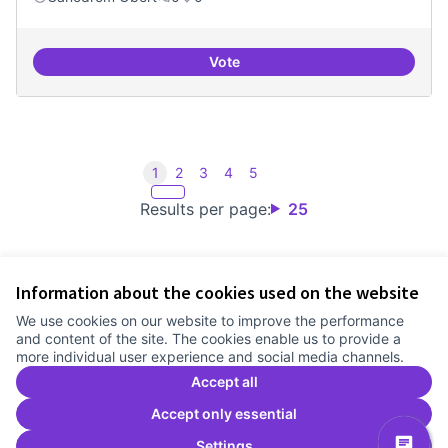
Vote
Iniciar línia de DDHH i capa digita
1
2
3
4
5
Results per page:
25
Information about the cookies used on the website
Terms of Service
We use cookies on our website to improve the performance
Cookie settings
and content of the site. The cookies enable us to provide a
Comunitat Canòdrom at Facebook
(External link)
Comunitat Canòdrom at Instagram
(External link)
Comunitat Canòdrom at YouTube
(External link)
English
more individual user experience and social media channels.
Triar la llengua
Elegir el idioma
Choose language
Accept all
Accept only essential
Settings
C
(E