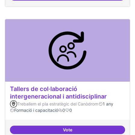
Tallers de col·laboració
intergeneracional i antidisciplinar
Treballem el pla estratègic del Canòdrom
1 any
Formació i capacitació
0
0
Vote
Tallers de col·laboració intergene