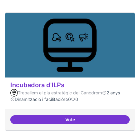
Incubadora d'ILPs
Treballem el pla estratègic del Canòdrom
2 anys
Dinamització i facilitació
0
0
Vote
Incubadora d'ILPs