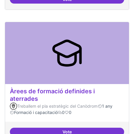
Punt de defensa de Drets Digitals
Àrees de formació definides i
aterrades
Treballem el pla estratègic del Canòdrom
1 any
Formació i capacitació
0
0
Vote