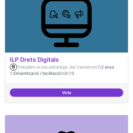
ILP Drets Digitals
Treballem el pla estratègic del Canòdrom
2 anys
Dinamització i facilitació
0
0
Vote
ILP Drets Digitals