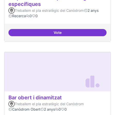
específiques
Treballem el pla estratègic del Canòdrom
2 anys
Recerca
0
0
Vote
Beques de recerca per investiga
Bar obert i dinamitzat
Treballem el pla estratègic del Canòdrom
Canòdrom Obert
2 anys
0
0