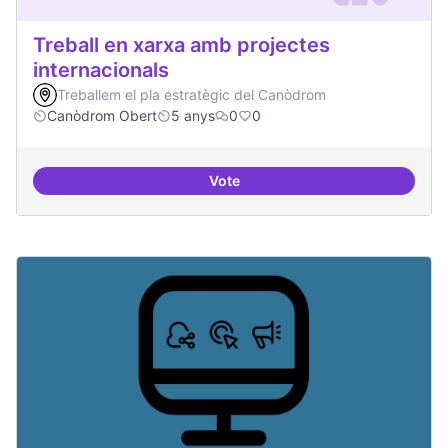
Treball en xarxa amb projectes
internacionals
Treballem el pla estratègic del Canòdrom
Canòdrom Obert
5 anys
0
0
Vote
Treball en xarxa amb projectes i