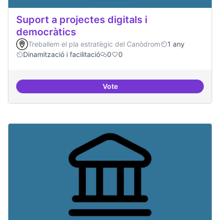
Suport a projectes digitals i
democràtics
Treballem el pla estratègic del Canòdrom
1 any
Dinamització i facilitació
0
0
Vote
Suport a projectes digitals i dem