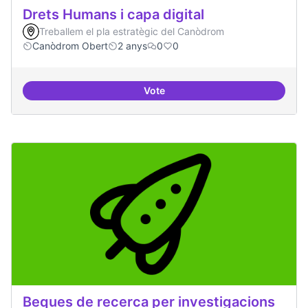
Drets Humans i capa digital
Treballem el pla estratègic del Canòdrom
Canòdrom Obert
2 anys
0
0
Vote
Drets Humans i capa digital
Beques de recerca per investigacions