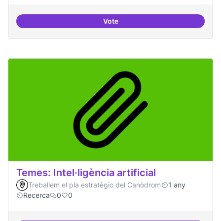
Vote
Bar obert i dinamitzat
Temes: Intel·ligència artificial
Treballem el pla estratègic del Canòdrom
1 any
Recerca
0
0