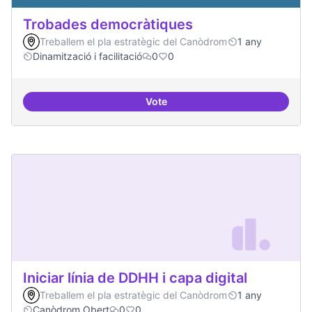
Trobades democràtiques
Treballem el pla estratègic del Canòdrom
1 any
Dinamització i facilitació
0
0
Vote
Trobades democràtiques
Iniciar línia de DDHH i capa digital
Treballem el pla estratègic del Canòdrom
1 any
Canòdrom Obert
0
0