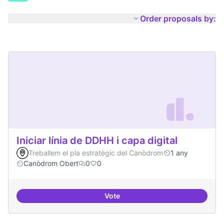
Order proposals by:
Iniciar línia de DDHH i capa digital
Treballem el pla estratègic del Canòdrom
1 any
Canòdrom Obert
0
0
Vote
Iniciar línia de DDHH i capa digita