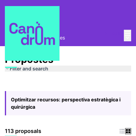
Mai
Log in
Main
Pla Estratègic
/
Propostes
Propostes
Filter and search
Optimitzar recursos: perspectiva estratègica i
quirúrgica
113 proposals