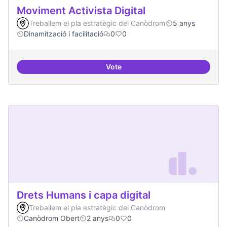
Moviment Activista Digital
Treballem el pla estratègic del Canòdrom
5 anys
Dinamització i facilitació
0
0
Vote
Moviment Activista Digital
Drets Humans i capa digital
Treballem el pla estratègic del Canòdrom
Canòdrom Obert
2 anys
0
0