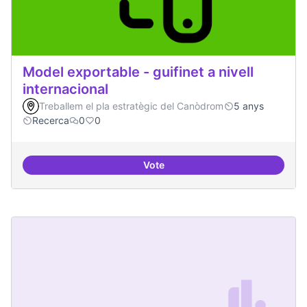
Model exportable - guifinet a nivell
internacional
Treballem el pla estratègic del Canòdrom
5 anys
Recerca
0
0
Vote
Model exportable - guifinet a nive