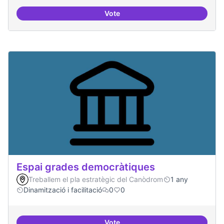
Vote
Protocol de rebuda de demande
Espai grades democràtiques
Treballem el pla estratègic del Canòdrom
1 any
Dinamització i facilitació
0
0
Vote