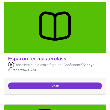
Espai on fer masterclass
Treballem el pla estratègic del Canòdrom
2 anys
Recerca
0
0
Vote
Espai on fer masterclass