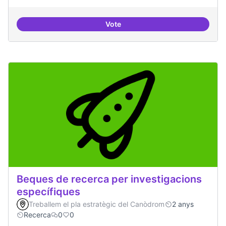
Vote
Drets Humans i capa digital
Beques de recerca per investigacions
específiques
Treballem el pla estratègic del Canòdrom
2 anys
Recerca
0
0