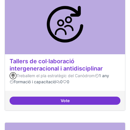
Tallers de col·laboració
intergeneracional i antidisciplinar
Treballem el pla estratègic del Canòdrom
1 any
Formació i capacitació
0
0
Vote
Tallers de col·laboració intergene