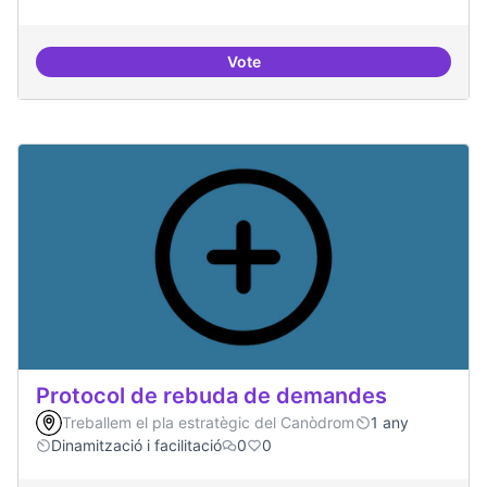
Vote
Espai on la gent expressi i donar
Protocol de rebuda de demandes
Treballem el pla estratègic del Canòdrom
1 any
Dinamització i facilitació
0
0