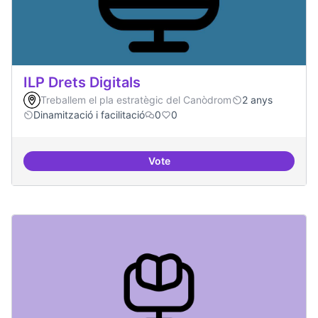
ILP Drets Digitals
Treballem el pla estratègic del Canòdrom
2 anys
Dinamització i facilitació
0
0
Vote
ILP Drets Digitals