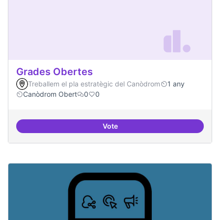
Grades Obertes
Treballem el pla estratègic del Canòdrom
1 any
Canòdrom Obert
0
0
Vote
Grades Obertes