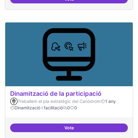
Espai grades democràtiques
Dinamització de la participació
Treballem el pla estratègic del Canòdrom
1 any
Dinamització i facilitació
0
0
Vote
Dinamització de la participació