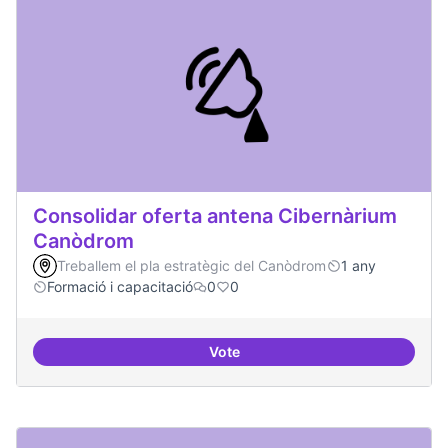
Consolidar oferta antena Cibernàrium
Canòdrom
Treballem el pla estratègic del Canòdrom
1 any
Formació i capacitació
0
0
Vote
Consolidar oferta antena Ciber