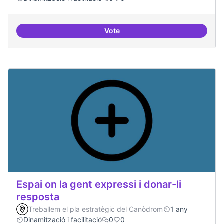
Vote
Trobades democràtiques
Espai on la gent expressi i donar-li
resposta
Treballem el pla estratègic del Canòdrom
1 any
Dinamització i facilitació
0
0