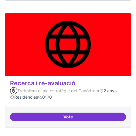
Recerca i re-avaluació
Treballem el pla estratègic del Canòdrom
2 anys
Residències
0
0
Vote
Recerca i re-avaluació