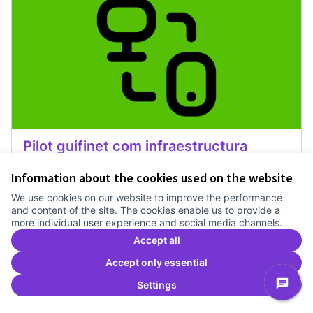
Pilot guifinet com infraestructura
Treballem el pla estratègic del Canòdrom
1 any
Information about the cookies used on the website
Recerca
0
0
We use cookies on our website to improve the performance
and content of the site. The cookies enable us to provide a
more individual user experience and social media channels.
Vote
Pilot guifinet com infraestructur
Accept all
Accept only essential
Settings