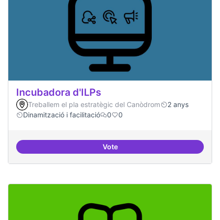
Incubadora d'ILPs
Treballem el pla estratègic del Canòdrom
2 anys
Dinamització i facilitació
0
0
Vote
Incubadora d'ILPs