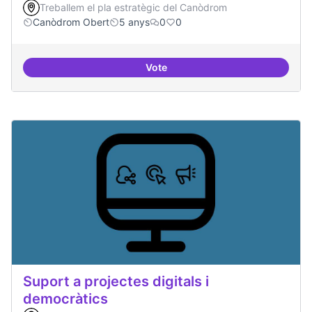
Treballem el pla estratègic del Canòdrom
Canòdrom Obert
5 anys
0
0
Vote
Treball en xarxa amb projectes i
Suport a projectes digitals i
democràtics