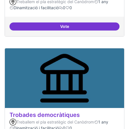
Treballem el pla estratègic del Canòdrom
1 any
Dinamització i facilitació
0
0
Vote
Suport a projectes digitals i dem
Trobades democràtiques
Treballem el pla estratègic del Canòdrom
1 any
Dinamització i facilitació
0
0