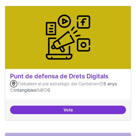
Punt de defensa de Drets Digitals
Treballem el pla estratègic del Canòdrom
5 anys
Intangibles
0
0
Vote
Punt de defensa de Drets Digitals