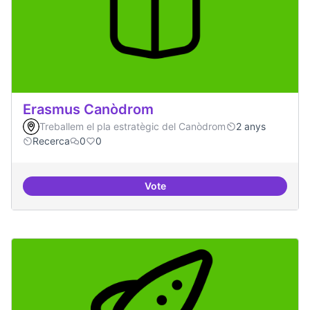
Erasmus Canòdrom
Treballem el pla estratègic del Canòdrom
2 anys
Recerca
0
0
Vote
Erasmus Canòdrom