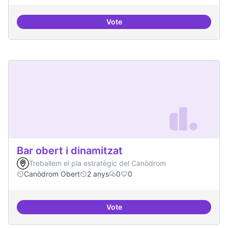
Vote
Beques de recerca per investiga
Bar obert i dinamitzat
Treballem el pla estratègic del Canòdrom
Canòdrom Obert
2 anys
0
0
Vote
Bar obert i dinamitzat