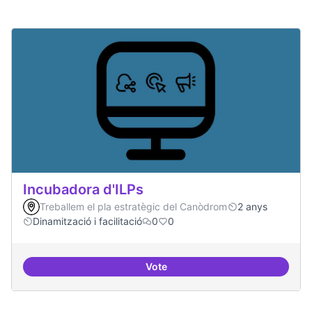
Incubadora d'ILPs
Treballem el pla estratègic del Canòdrom
2 anys
Dinamització i facilitació
0
0
Vote
Incubadora d'ILPs