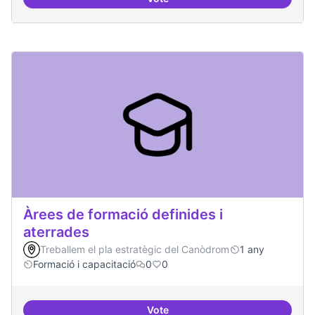
Punt de defensa de Drets Digitals
Àrees de formació definides i
aterrades
Treballem el pla estratègic del Canòdrom
1 any
Formació i capacitació
0
0
Vote