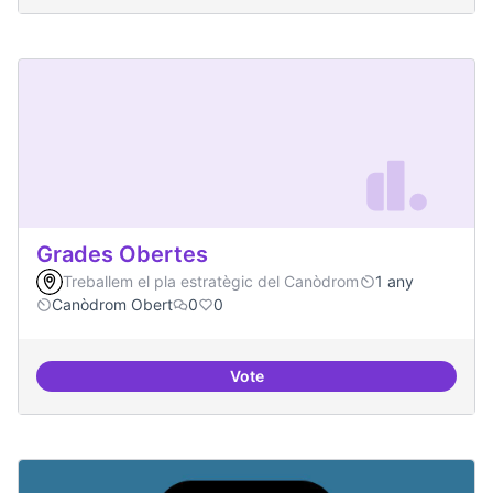
Grades Obertes
Treballem el pla estratègic del Canòdrom
1 any
Canòdrom Obert
0
0
Vote
Grades Obertes