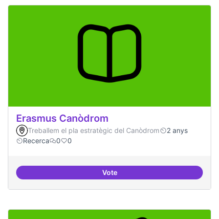
Erasmus Canòdrom
Treballem el pla estratègic del Canòdrom
2 anys
Recerca
0
0
Vote
Erasmus Canòdrom