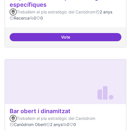
específiques
Treballem el pla estratègic del Canòdrom
2 anys
Recerca
0
0
Vote
Beques de recerca per investiga
Bar obert i dinamitzat
Treballem el pla estratègic del Canòdrom
Canòdrom Obert
2 anys
0
0