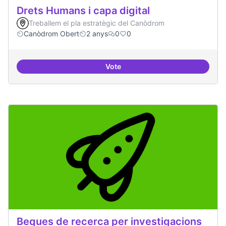
Drets Humans i capa digital
Treballem el pla estratègic del Canòdrom
Canòdrom Obert
2 anys
0
0
Vote
Drets Humans i capa digital
Beques de recerca per investigacions