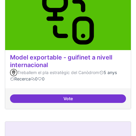
Model exportable - guifinet a nivell
internacional
Treballem el pla estratègic del Canòdrom
5 anys
Recerca
0
0
Vote
Model exportable - guifinet a nive