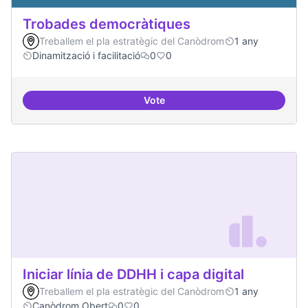
Trobades democràtiques
Treballem el pla estratègic del Canòdrom
1 any
Dinamització i facilitació
0
0
Vote
Trobades democràtiques
Iniciar línia de DDHH i capa digital
Treballem el pla estratègic del Canòdrom
1 any
Canòdrom Obert
0
0