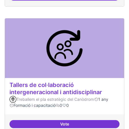
Tallers de col·laboració
intergeneracional i antidisciplinar
Treballem el pla estratègic del Canòdrom
1 any
Formació i capacitació
0
0
Vote
Tallers de col·laboració intergene