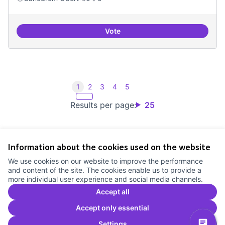
Vote
Iniciar línia de DDHH i capa digita
1
2
3
4
5
Results per page:
25
Information about the cookies used on the website
Terms of Service
We use cookies on our website to improve the performance
Cookie settings
and content of the site. The cookies enable us to provide a
Comunitat Canòdrom at Facebook
(External link)
Comunitat Canòdrom at Instagram
(External link)
Comunitat Canòdrom at YouTube
(External link)
English
more individual user experience and social media channels.
Triar la llengua
Elegir el idioma
Choose language
Accept all
Accept only essential
Settings
C
(E