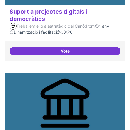
Suport a projectes digitals i
democràtics
Treballem el pla estratègic del Canòdrom
1 any
Dinamització i facilitació
0
0
Vote
Suport a projectes digitals i dem