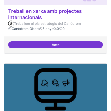
Treball en xarxa amb projectes
internacionals
Treballem el pla estratègic del Canòdrom
Canòdrom Obert
5 anys
0
0
Vote
Treball en xarxa amb projectes i