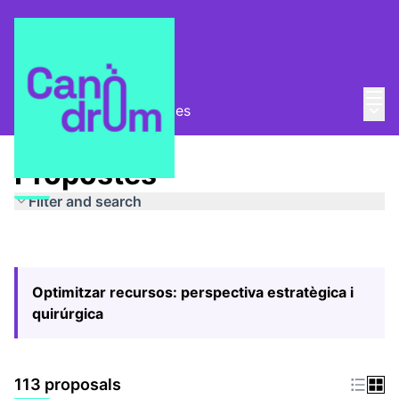
Mai
Log in
Main
Pla Estratègic
/
Propostes
Propostes
Filter and search
Optimitzar recursos: perspectiva estratègica i
quirúrgica
113 proposals