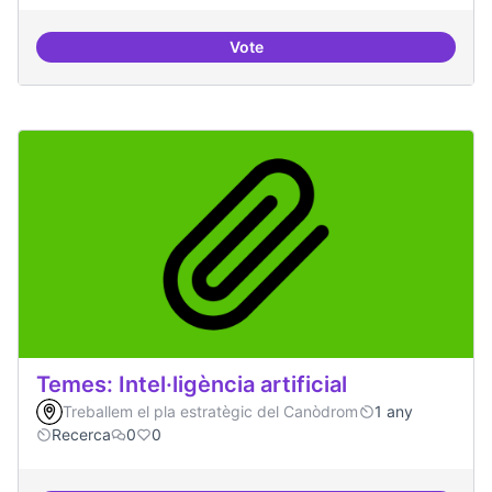
Vote
Bar obert i dinamitzat
Temes: Intel·ligència artificial
Treballem el pla estratègic del Canòdrom
1 any
Recerca
0
0