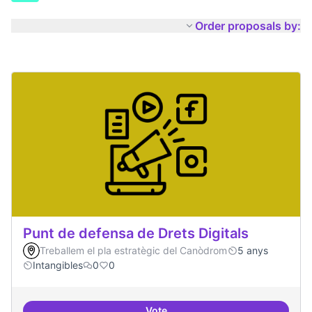
Order proposals by:
Punt de defensa de Drets Digitals
Treballem el pla estratègic del Canòdrom
5 anys
Intangibles
0
0
Vote