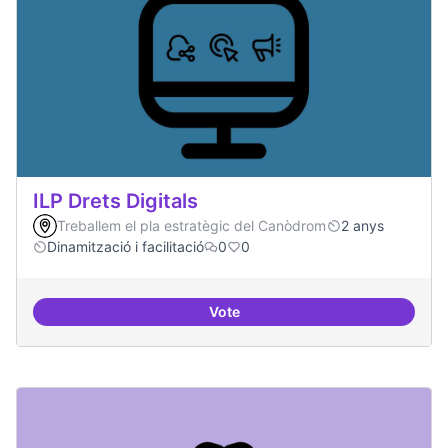
ILP Drets Digitals
Treballem el pla estratègic del Canòdrom
2 anys
Dinamització i facilitació
0
0
Vote
ILP Drets Digitals