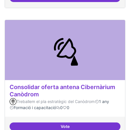
Àrees de formació definides i at
Consolidar oferta antena Cibernàrium
Canòdrom
Treballem el pla estratègic del Canòdrom
1 any
Formació i capacitació
0
0
Vote
Consolidar oferta antena Ciber