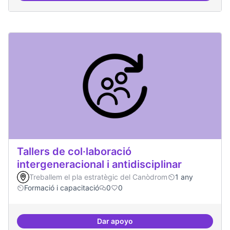
Tallers de col·laboració
intergeneracional i antidisciplinar
Treballem el pla estratègic del Canòdrom
1 any
Formació i capacitació
0
0
Dar apoyo
Tallers de col·laboració intergene