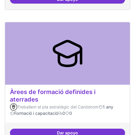
Punt de defensa de Drets Digitals
Àrees de formació definides i
aterrades
Treballem el pla estratègic del Canòdrom
1 any
Formació i capacitació
0
0
Dar apoyo