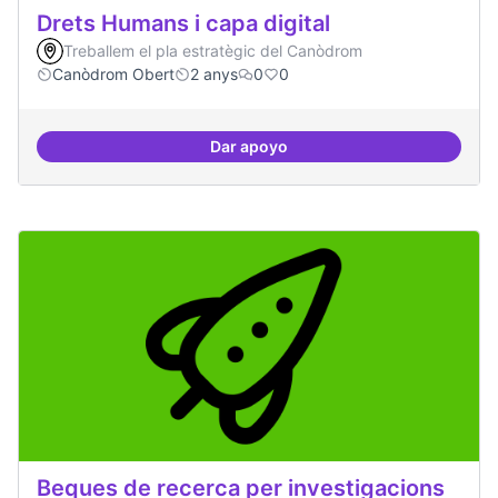
Drets Humans i capa digital
Treballem el pla estratègic del Canòdrom
Canòdrom Obert
2 anys
0
0
Dar apoyo
Drets Humans i capa digital
Beques de recerca per investigacions