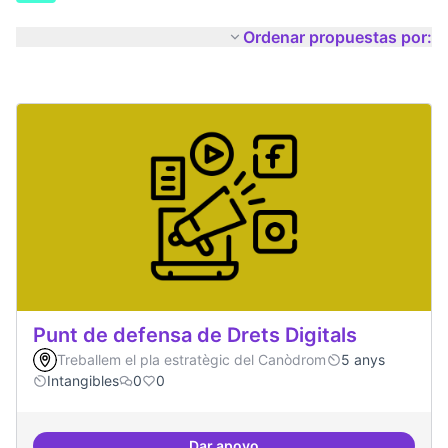
Ordenar propuestas por:
Punt de defensa de Drets Digitals
Treballem el pla estratègic del Canòdrom
5 anys
Intangibles
0
0
Dar apoyo