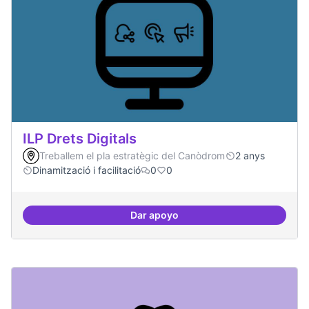
ILP Drets Digitals
Treballem el pla estratègic del Canòdrom
2 anys
Dinamització i facilitació
0
0
Dar apoyo
ILP Drets Digitals