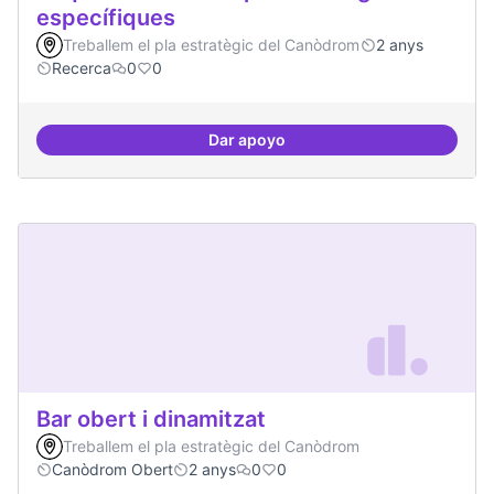
específiques
Treballem el pla estratègic del Canòdrom
2 anys
Recerca
0
0
Dar apoyo
Beques de recerca per investiga
Bar obert i dinamitzat
Treballem el pla estratègic del Canòdrom
Canòdrom Obert
2 anys
0
0