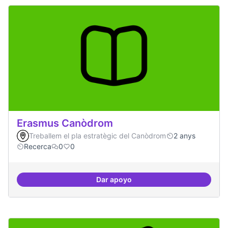
Erasmus Canòdrom
Treballem el pla estratègic del Canòdrom
2 anys
Recerca
0
0
Dar apoyo
Erasmus Canòdrom