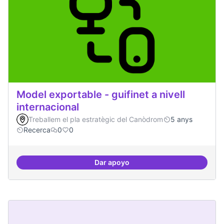
Model exportable - guifinet a nivell
internacional
Treballem el pla estratègic del Canòdrom
5 anys
Recerca
0
0
Dar apoyo
Model exportable - guifinet a nive