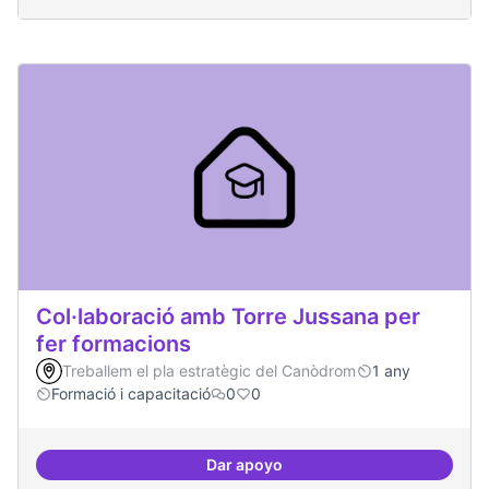
Col·laboració amb Torre Jussana per
fer formacions
Treballem el pla estratègic del Canòdrom
1 any
Formació i capacitació
0
0
Dar apoyo
Col·laboració amb Torre Jussana