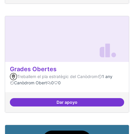
Grades Obertes
Treballem el pla estratègic del Canòdrom
1 any
Canòdrom Obert
0
0
Dar apoyo
Grades Obertes