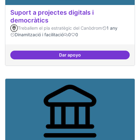
Suport a projectes digitals i
democràtics
Treballem el pla estratègic del Canòdrom
1 any
Dinamització i facilitació
0
0
Dar apoyo
Suport a projectes digitals i dem