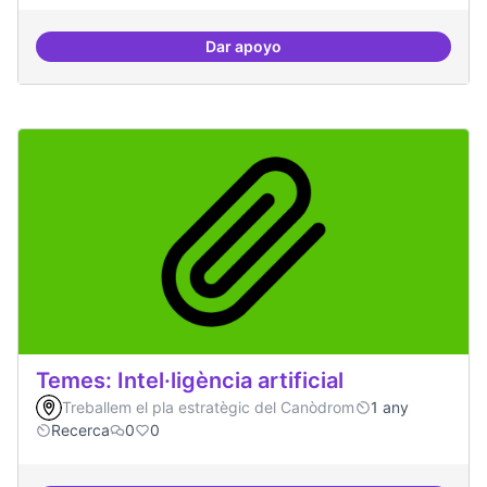
Dar apoyo
Bar obert i dinamitzat
Temes: Intel·ligència artificial
Treballem el pla estratègic del Canòdrom
1 any
Recerca
0
0