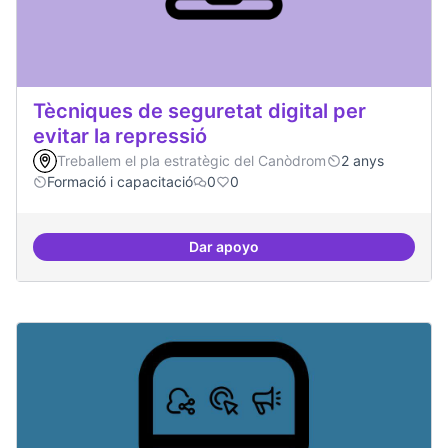
Tècniques de seguretat digital per
evitar la repressió
Treballem el pla estratègic del Canòdrom
2 anys
Formació i capacitació
0
0
Dar apoyo
Tècniques de seguretat digital per