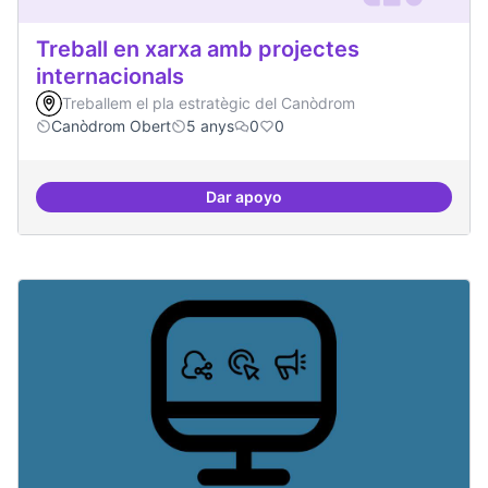
Treball en xarxa amb projectes
internacionals
Treballem el pla estratègic del Canòdrom
Canòdrom Obert
5 anys
0
0
Dar apoyo
Treball en xarxa amb projectes i