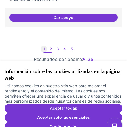
Dar apoyo
Iniciar línia de DDHH i capa digita
1
2
3
4
5
Resultados por página:
25
Información sobre las cookies utilizadas en la página
web
Utilizamos cookies en nuestro sitio web para mejorar el
Términos y condiciones de uso
rendimiento y el contenido del mismo. Las cookies nos
Configuración de cookies
permiten ofrecer una experiencia de usuario y unos contenidos
Comunitat Canòdrom en Facebook
(Link extern)
Comunitat Canòdrom en Instagram
(Link extern)
Comunitat Canòdrom en YouTube
(Link extern)
Castellano
más personalizados desde nuestros canales de redes sociales.
Triar la llengua
Elegir el idioma
Choose language
Aceptar todas
Aceptar solo las esenciales
Configuración
Co
(L