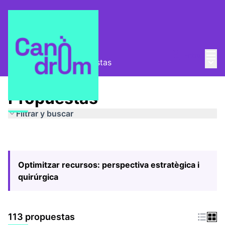
Menú
Entra
Menú 
Pla Estratègic
/
Propuestas
Propuestas
Filtrar y buscar
Optimitzar recursos: perspectiva estratègica i
quirúrgica
113 propuestas