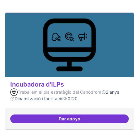
Incubadora d'ILPs
Treballem el pla estratègic del Canòdrom
2 anys
Dinamització i facilitació
0
0
Dar apoyo
Incubadora d'ILPs