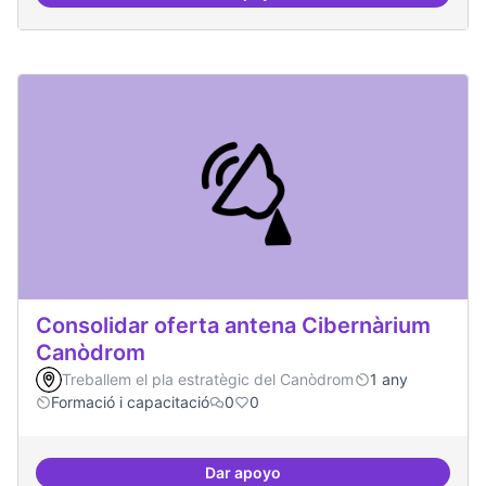
Àrees de formació definides i at
Consolidar oferta antena Cibernàrium
Canòdrom
Treballem el pla estratègic del Canòdrom
1 any
Formació i capacitació
0
0
Dar apoyo
Consolidar oferta antena Ciber