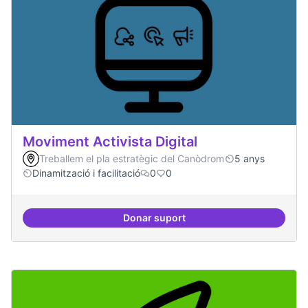
Moviment Activista Digital
Treballem el pla estratègic del Canòdrom
5 anys
Dinamització i facilitació
0
0
Donar suport
Moviment Activista Digital