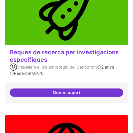
Beques de recerca per investigacions
específiques
Treballem el pla estratègic del Canòdrom
2 anys
Recerca
0
0
Donar suport
Beques de recerca per investiga