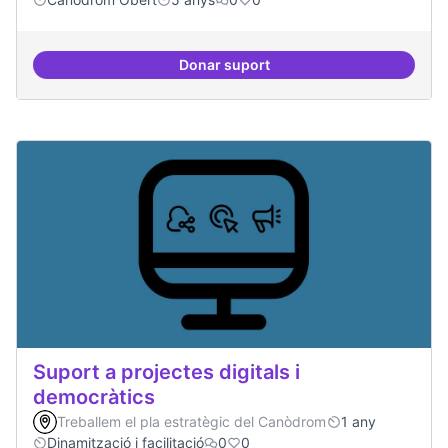
Donar suport
Treball en xarxa amb projectes i
Suport a projectes digitals i
democràtics
Treballem el pla estratègic del Canòdrom
1 any
Dinamització i facilitació
0
0