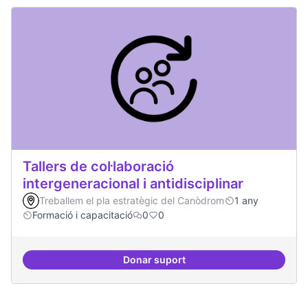
Tallers de col·laboració
intergeneracional i antidisciplinar
Treballem el pla estratègic del Canòdrom
1 any
Formació i capacitació
0
0
Donar suport
Tallers de col·laboració intergene