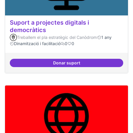
Suport a projectes digitals i
democràtics
Treballem el pla estratègic del Canòdrom
1 any
Dinamització i facilitació
0
0
Donar suport
Suport a projectes digitals i dem