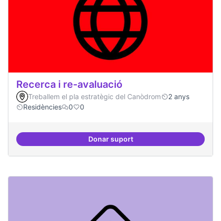
Recerca i re-avaluació
Treballem el pla estratègic del Canòdrom
2 anys
Residències
0
0
Donar suport
Recerca i re-avaluació