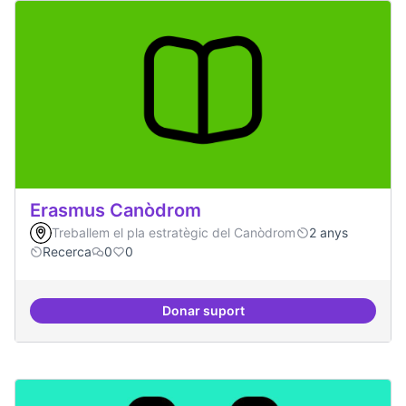
Erasmus Canòdrom
Treballem el pla estratègic del Canòdrom
2 anys
Recerca
0
0
Donar suport
Erasmus Canòdrom