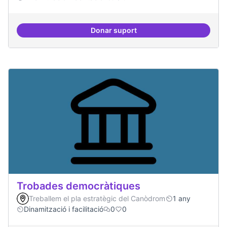
Donar suport
Suport a projectes digitals i dem
Trobades democràtiques
Treballem el pla estratègic del Canòdrom
1 any
Dinamització i facilitació
0
0