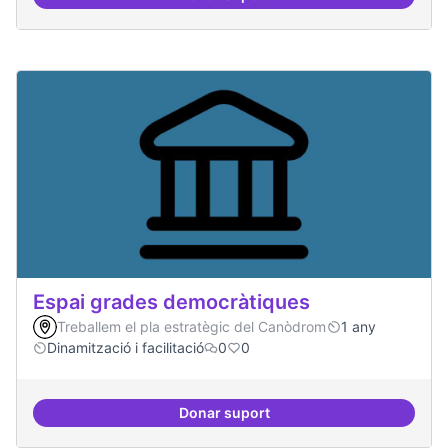
Protocol de rebuda de demande
Espai grades democràtiques
Treballem el pla estratègic del Canòdrom
1 any
Dinamització i facilitació
0
0
Donar suport
Espai grades democràtiques