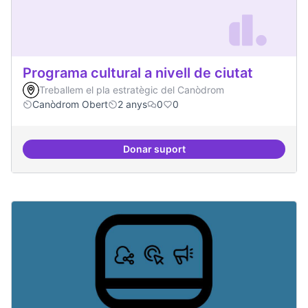
Programa cultural a nivell de ciutat
Treballem el pla estratègic del Canòdrom
Canòdrom Obert
2 anys
0
0
Donar suport
Programa cultural a nivell de ciut