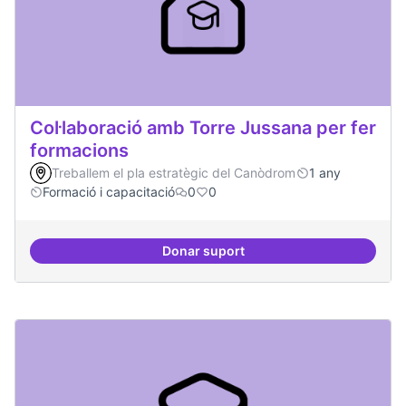
Col·laboració amb Torre Jussana per fer
formacions
Treballem el pla estratègic del Canòdrom
1 any
Formació i capacitació
0
0
Donar suport
Col·laboració amb Torre Jussana