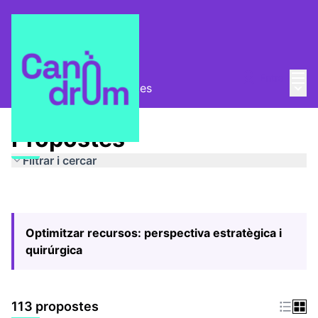
Menú
Entra
Menú 
Pla Estratègic
/
Propostes
Propostes
Filtrar i cercar
Optimitzar recursos: perspectiva estratègica i
quirúrgica
113 propostes