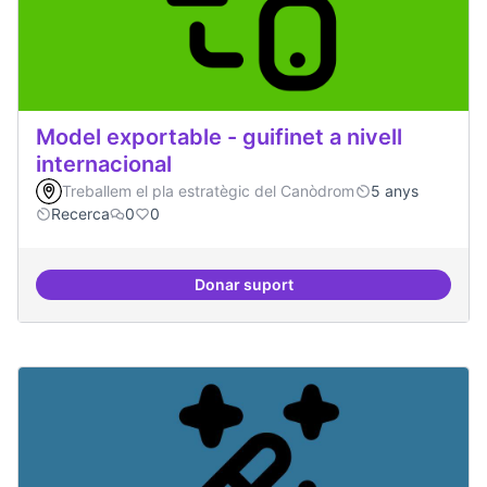
Model exportable - guifinet a nivell
internacional
Treballem el pla estratègic del Canòdrom
5 anys
Recerca
0
0
Donar suport
Model exportable - guifinet a nive