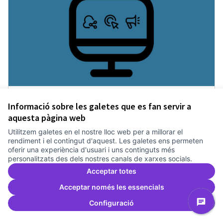
Incubadora d'ILPs
Informació sobre les galetes que es fan servir a
Treballem el pla estratègic del Canòdrom
2 anys
aquesta pàgina web
Dinamització i facilitació
0
0
Utilitzem galetes en el nostre lloc web per a millorar el
rendiment i el contingut d'aquest. Les galetes ens permeten
oferir una experiència d'usuari i uns continguts més
Donar suport
Incubadora d'ILPs
personalitzats des dels nostres canals de xarxes socials.
Acceptar totes
Acceptar només les essencials
Configuració