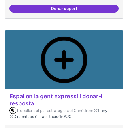
Donar suport
Trobades democràtiques
Espai on la gent expressi i donar-li
resposta
Treballem el pla estratègic del Canòdrom
1 any
Dinamització i facilitació
0
0