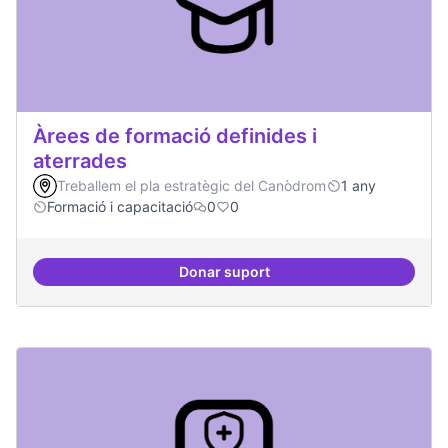
Àrees de formació definides i
aterrades
Treballem el pla estratègic del Canòdrom
1 any
Formació i capacitació
0
0
Donar suport
Àrees de formació definides i at