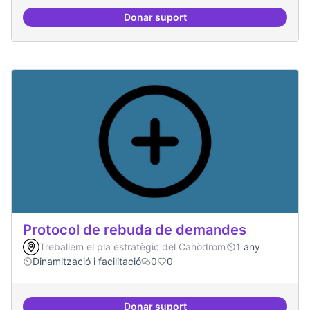
Donar suport
Espai on la gent expressi i donar
Protocol de rebuda de demandes
Treballem el pla estratègic del Canòdrom
1 any
Dinamització i facilitació
0
0
Donar suport