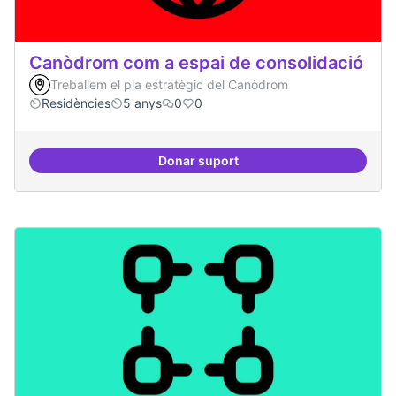
Canòdrom com a espai de consolidació
Treballem el pla estratègic del Canòdrom
Residències
5 anys
0
0
Donar suport
Canòdrom com a espai de consol