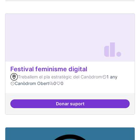
Festival feminisme digital
Treballem el pla estratègic del Canòdrom
1 any
Canòdrom Obert
0
0
Donar suport
Festival feminisme digital