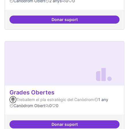
Canòdrom Obert
2 anys
0
0
Donar suport
Bar obert i dinamitzat
Grades Obertes
Treballem el pla estratègic del Canòdrom
1 any
Canòdrom Obert
0
0
Donar suport
Grades Obertes