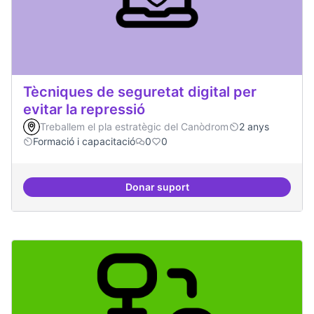
Tècniques de seguretat digital per
evitar la repressió
Treballem el pla estratègic del Canòdrom
2 anys
Formació i capacitació
0
0
Donar suport
Tècniques de seguretat digital per