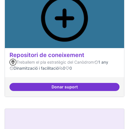
Repositori de coneixement
Treballem el pla estratègic del Canòdrom
1 any
Dinamització i facilitació
0
0
Donar suport
Repositori de coneixement