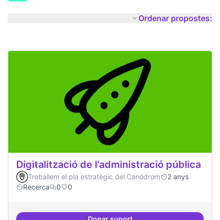
Ordenar propostes:
Digitalització de l'administració pública
Treballem el pla estratègic del Canòdrom
2 anys
Recerca
0
0
Donar suport