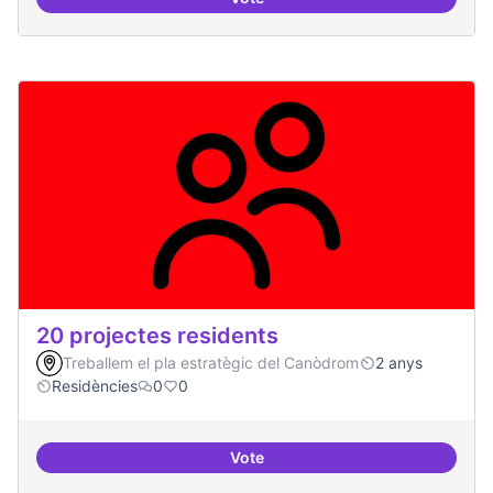
10 projectes consolidats
20 projectes residents
Treballem el pla estratègic del Canòdrom
2 anys
Residències
0
0
Vote
20 projectes residents