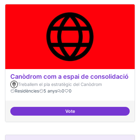
Canòdrom com a espai de consolidació
Treballem el pla estratègic del Canòdrom
Residències
5 anys
0
0
Vote
Canòdrom com a espai de consol