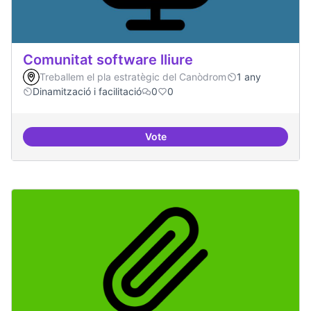
Comunitat software lliure
Treballem el pla estratègic del Canòdrom
1 any
Dinamització i facilitació
0
0
Vote
Comunitat software lliure