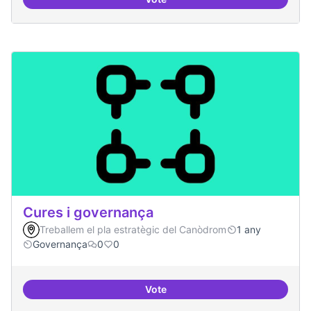
Cultura digital i tradicional
Cures i governança
Treballem el pla estratègic del Canòdrom
1 any
Governança
0
0
Vote
Cures i governança