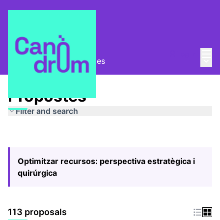
Mai
Log in
Main
Pla Estratègic
/
Propostes
Propostes
Filter and search
Optimitzar recursos: perspectiva estratègica i
quirúrgica
113 proposals