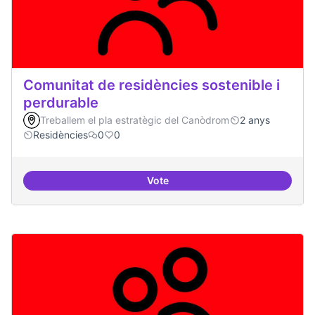
Comunitat de residències sostenible i
perdurable
Treballem el pla estratègic del Canòdrom
2 anys
Residències
0
0
Vote
Comunitat de r