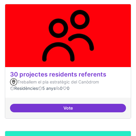
30 projectes residents referents
Treballem el pla estratègic del Canòdrom
Residències
5 anys
0
0
Vote
30 projectes residents referents