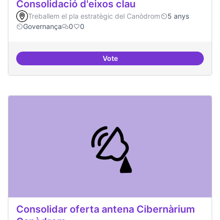
Consolidació d'eixos clau
Treballem el pla estratègic del Canòdrom
5 anys
Governança
0
0
Vote
Consolidació d'eixos clau
Consolidar oferta antena Cibernàrium