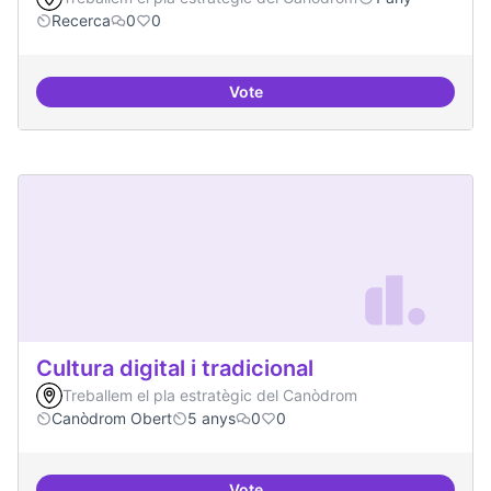
Recerca
0
0
Vote
Contactes amb centres de recer
Cultura digital i tradicional
Treballem el pla estratègic del Canòdrom
Canòdrom Obert
5 anys
0
0
Vote