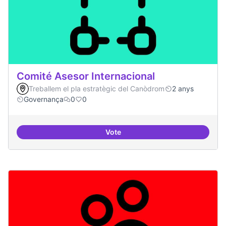
Comité Asesor Internacional
Treballem el pla estratègic del Canòdrom
2 anys
Governança
0
0
Vote
Comité Asesor Internacional