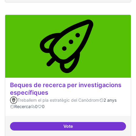
Beques de recerca per investigacions
específiques
Treballem el pla estratègic del Canòdrom
2 anys
Recerca
0
0
Vote
Beques de recerca per investiga