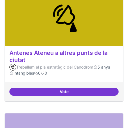
Antenes Ateneu a altres punts de la
ciutat
Treballem el pla estratègic del Canòdrom
5 anys
Intangibles
0
0
Vote
Antenes Ateneu a altres punts de 