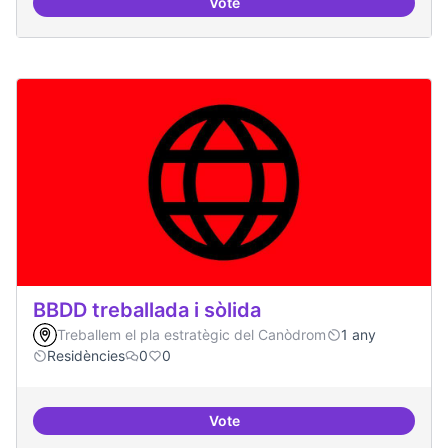
Vote
Bar obert, que sigui punt de trob
BBDD treballada i sòlida
Treballem el pla estratègic del Canòdrom
1 any
Residències
0
0
Vote
BBDD treballada i sòlida