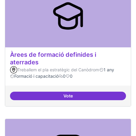
Àrees de formació definides i
aterrades
Treballem el pla estratègic del Canòdrom
1 any
Formació i capacitació
0
0
Vote
Àrees de formació definides i at