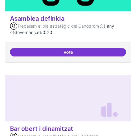
Asamblea definida
Treballem el pla estratègic del Canòdrom
1 any
Governança
0
0
Vote
Asamblea definida
Bar obert i dinamitzat