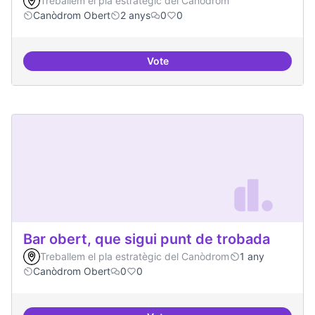
Treballem el pla estratègic del Canòdrom
Canòdrom Obert
2 anys
0
0
Vote
Bar obert i dinamitzat
Bar obert, que sigui punt de trobada
Treballem el pla estratègic del Canòdrom
1 any
Canòdrom Obert
0
0