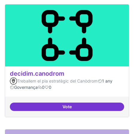
decidim.canodrom
Treballem el pla estratègic del Canòdrom
1 any
Governança
0
0
Vote
decidim.canodrom