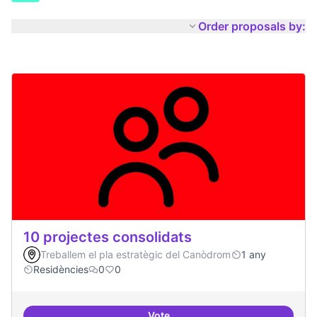
Order proposals by:
10 projectes consolidats
Treballem el pla estratègic del Canòdrom
1 any
Residències
0
0
Vote