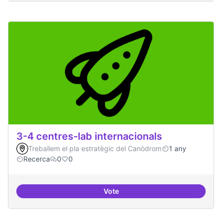
3-4 centres-lab internacionals
Treballem el pla estratègic del Canòdrom
1 any
Recerca
0
0
Vote
3-4 centres-lab internacionals