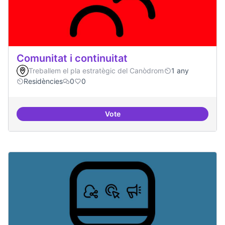
Comunitat i continuitat
Treballem el pla estratègic del Canòdrom
1 any
Residències
0
0
Vote
Comunitat i continuitat