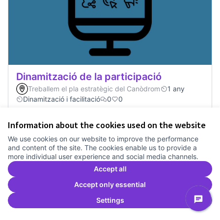
Dinamització de la participació
Treballem el pla estratègic del Canòdrom
1 any
Dinamització i facilitació
0
0
Information about the cookies used on the website
Vote
Dinamització de la participació
We use cookies on our website to improve the performance
and content of the site. The cookies enable us to provide a
more individual user experience and social media channels.
Accept all
Accept only essential
Settings