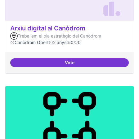
Arxiu digital al Canòdrom
Treballem el pla estratègic del Canòdrom
Canòdrom Obert
2 anys
0
0
Vote
Arxiu digital al Canòdrom