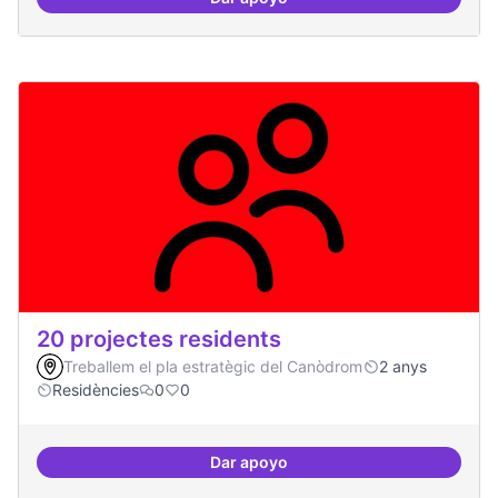
10 projectes consolidats
20 projectes residents
Treballem el pla estratègic del Canòdrom
2 anys
Residències
0
0
Dar apoyo
20 projectes residents