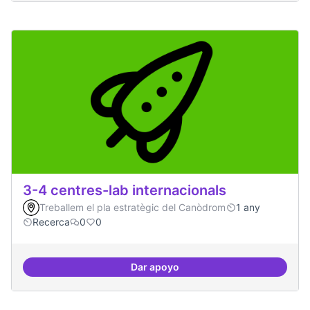
3-4 centres-lab internacionals
Treballem el pla estratègic del Canòdrom
1 any
Recerca
0
0
Dar apoyo
3-4 centres-lab internacionals