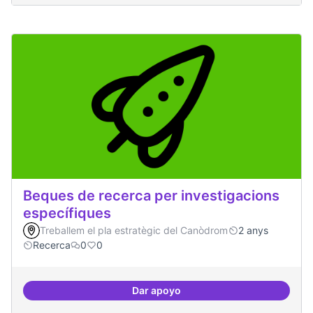
Beques de recerca per investigacions
específiques
Treballem el pla estratègic del Canòdrom
2 anys
Recerca
0
0
Dar apoyo
Beques de recerca per investiga