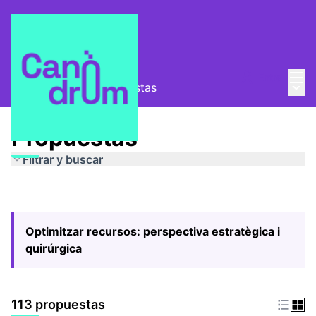
Menú
Entra
Menú 
Pla Estratègic
/
Propuestas
Propuestas
Filtrar y buscar
Optimitzar recursos: perspectiva estratègica i
quirúrgica
113 propuestas