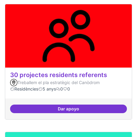
30 projectes residents referents
Treballem el pla estratègic del Canòdrom
Residències
5 anys
0
0
Dar apoyo
30 projectes residents referents