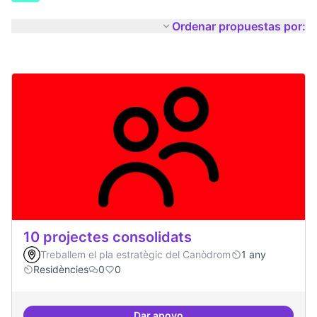
Ordenar propuestas por:
10 projectes consolidats
Treballem el pla estratègic del Canòdrom
1 any
Residències
0
0
Dar apoyo