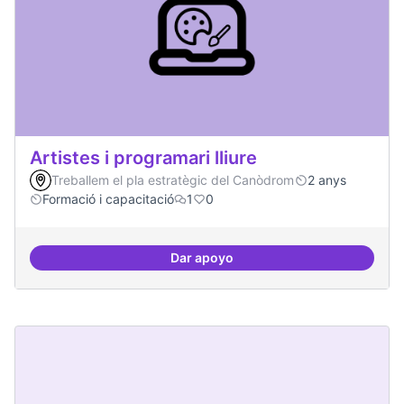
Artistes i programari lliure
Treballem el pla estratègic del Canòdrom
2 anys
Formació i capacitació
1
0
Dar apoyo
Artistes i programari lliure