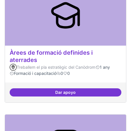
Àrees de formació definides i
aterrades
Treballem el pla estratègic del Canòdrom
1 any
Formació i capacitació
0
0
Dar apoyo
Àrees de formació definides i at