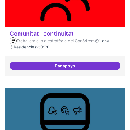
Comunitat i continuitat
Treballem el pla estratègic del Canòdrom
1 any
Residències
0
0
Dar apoyo
Comunitat i continuitat