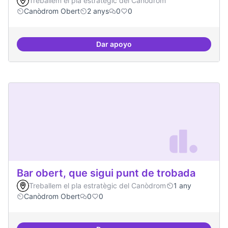
Treballem el pla estratègic del Canòdrom
Canòdrom Obert
2 anys
0
0
Dar apoyo
Bar obert i dinamitzat
Bar obert, que sigui punt de trobada
Treballem el pla estratègic del Canòdrom
1 any
Canòdrom Obert
0
0