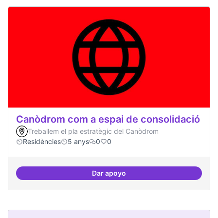
Canòdrom com a espai de consolidació
Treballem el pla estratègic del Canòdrom
Residències
5 anys
0
0
Dar apoyo
Canòdrom com a espai de consol