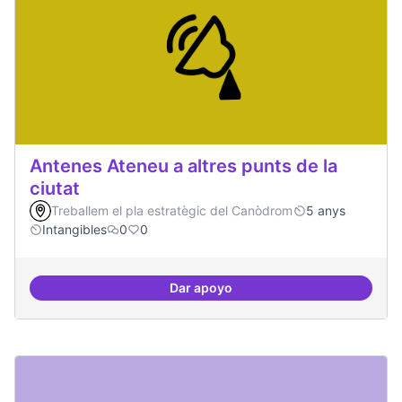
Antenes Ateneu a altres punts de la
ciutat
Treballem el pla estratègic del Canòdrom
5 anys
Intangibles
0
0
Dar apoyo
Antenes Ateneu a altres punts de 