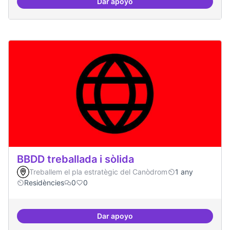
Dar apoyo
Bar obert, que sigui punt de trob
BBDD treballada i sòlida
Treballem el pla estratègic del Canòdrom
1 any
Residències
0
0
Dar apoyo
BBDD treballada i sòlida