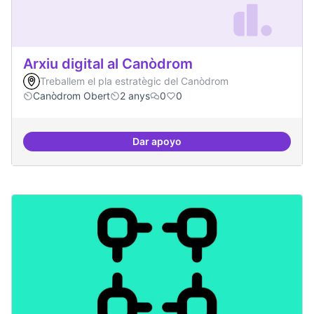
Arxiu digital al Canòdrom
Treballem el pla estratègic del Canòdrom
Canòdrom Obert
2 anys
0
0
Dar apoyo
Arxiu digital al Canòdrom