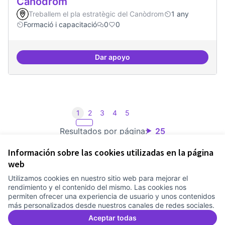
Canòdrom
Treballem el pla estratègic del Canòdrom
1 any
Formació i capacitació
0
0
Dar apoyo
Consolidar oferta antena Ciber
1
2
3
4
5
Resultados por página:
25
Información sobre las cookies utilizadas en la página
web
Utilizamos cookies en nuestro sitio web para mejorar el
Términos y condiciones de uso
rendimiento y el contenido del mismo. Las cookies nos
Configuración de cookies
permiten ofrecer una experiencia de usuario y unos contenidos
Comunitat Canòdrom en Facebook
(Link extern)
Comunitat Canòdrom en Instagram
(Link extern)
Comunitat Canòdrom en YouTube
(Link extern)
Castellano
más personalizados desde nuestros canales de redes sociales.
Triar la llengua
Elegir el idioma
Choose language
Aceptar todas