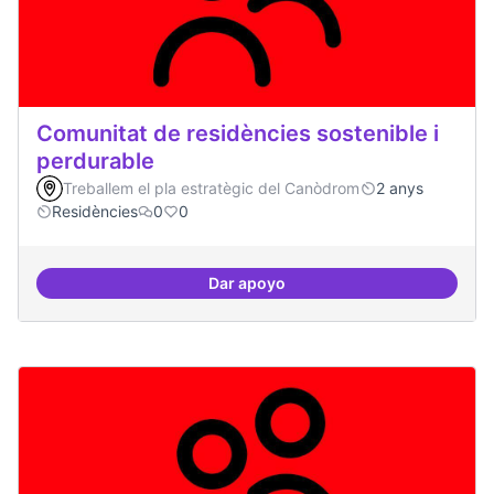
Comunitat de residències sostenible i
perdurable
Treballem el pla estratègic del Canòdrom
2 anys
Residències
0
0
Dar apoyo
Comunitat de r