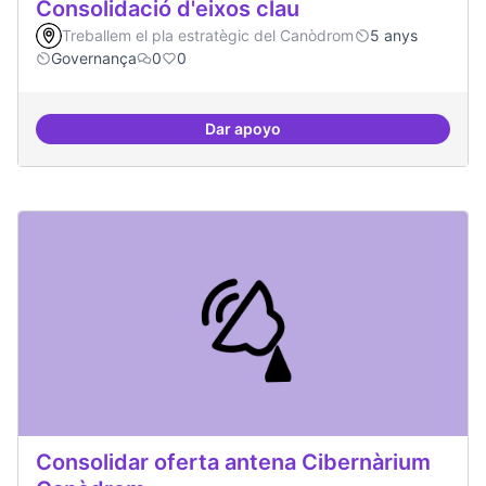
Consolidació d'eixos clau
Treballem el pla estratègic del Canòdrom
5 anys
Governança
0
0
Dar apoyo
Consolidació d'eixos clau
Consolidar oferta antena Cibernàrium