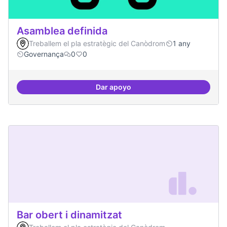
Asamblea definida
Treballem el pla estratègic del Canòdrom
1 any
Governança
0
0
Dar apoyo
Asamblea definida
Bar obert i dinamitzat