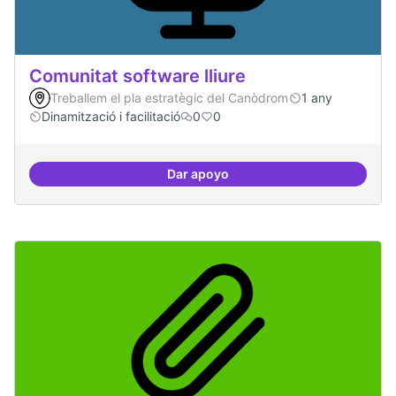
Comunitat software lliure
Treballem el pla estratègic del Canòdrom
1 any
Dinamització i facilitació
0
0
Dar apoyo
Comunitat software lliure