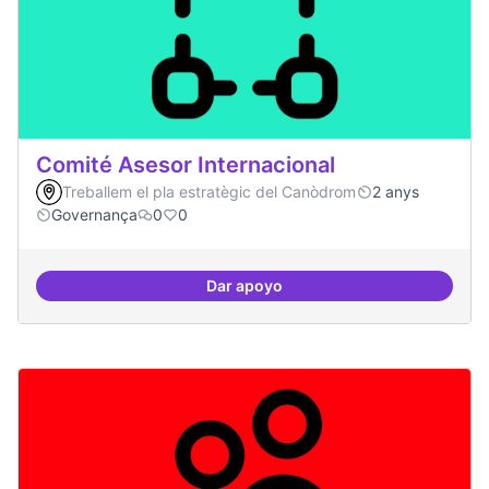
Comité Asesor Internacional
Treballem el pla estratègic del Canòdrom
2 anys
Governança
0
0
Dar apoyo
Comité Asesor Internacional