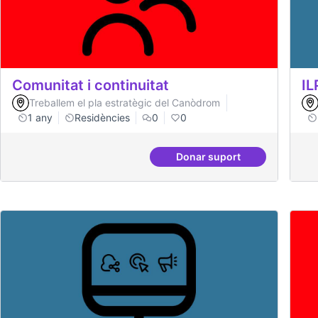
Comunitat i continuitat
IL
Treballem el pla estratègic del Canòdrom
1 any
Residències
0
0
Donar suport
Comunitat i continuita