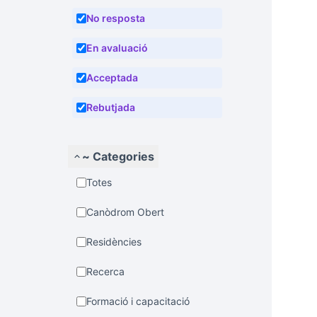
No resposta
En avaluació
Acceptada
Rebutjada
~ Categories
Totes
Canòdrom Obert
Residències
Recerca
Formació i capacitació