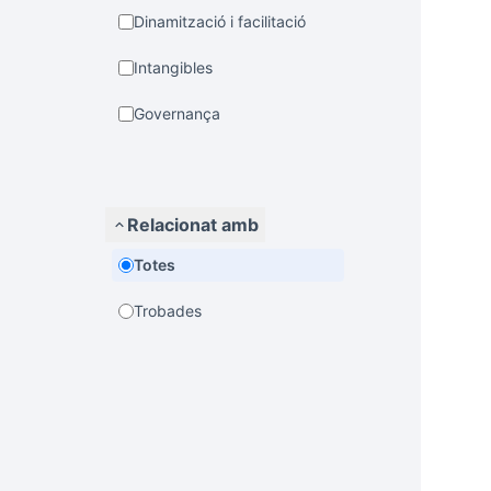
Dinamització i facilitació
Intangibles
Governança
Relacionat amb
Totes
Trobades