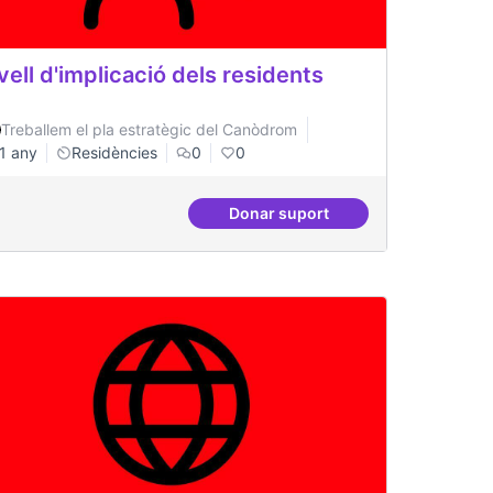
vell d'implicació dels residents
Treballem el pla estratègic del Canòdrom
1 any
Residències
0
0
Donar suport
tals i democràtics
Nivell d'implicació dels resi