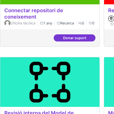
Connectar repositori de
Re
coneixement
Oficina tècnica
1 any
Recerca
0
0
Donar suport
Connectar repositori 
Revisió interna del Model de
Ma