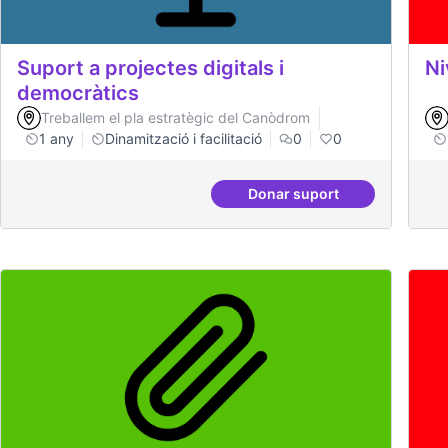
Suport a projectes digitals i
Ni
democràtics
Treballem el pla estratègic del Canòdrom
1 any
Dinamització i facilitació
0
0
Donar suport
Suport a projectes digi