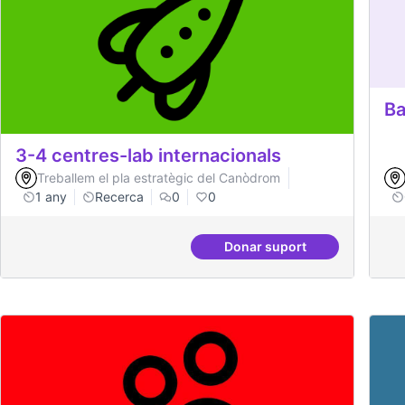
Ba
3-4 centres-lab internacionals
Treballem el pla estratègic del Canòdrom
1 any
Recerca
0
0
Donar suport
3-4 centres-lab intern