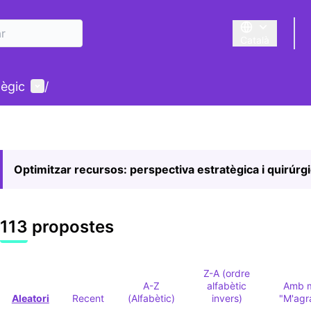
Català
Triar la llengua
Menú d'usuari
tègic
/
Optimitzar recursos: perspectiva estratègica i quirúrg
113 propostes
Z-A (ordre
A-Z
alfabètic
Amb 
Aleatori
Recent
(Alfabètic)
invers)
"M'agr