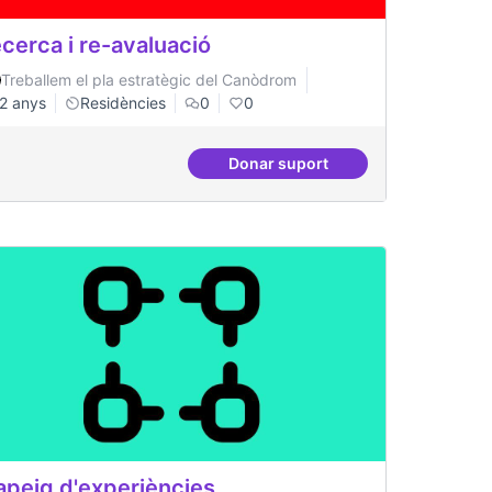
cerca i re-avaluació
Treballem el pla estratègic del Canòdrom
2 anys
Residències
0
0
Donar suport
de coneixement
Recerca i re-avaluació
peig d'experiències