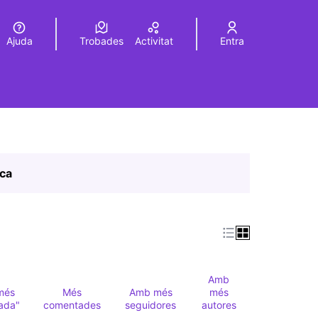
Ajuda
Trobades
Activitat
Entra
Elegir el idioma
Choose language
ica
Amb
més
Més
Amb més
més
ada"
comentades
seguidores
autores