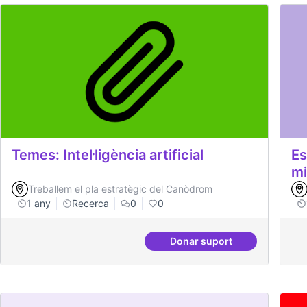
Temes: Intel·ligència artificial
Es
mi
Treballem el pla estratègic del Canòdrom
1 any
Recerca
0
0
Donar suport
Temes: Intel·ligència art