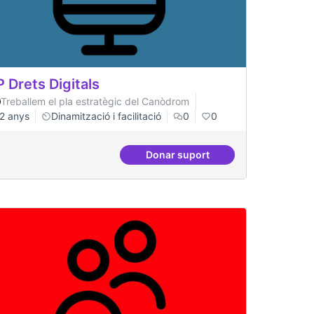
P Drets Digitals
Treballem el pla estratègic del Canòdrom
2 anys
Dinamització i facilitació
0
0
Donar suport
t
ILP Drets Digitals