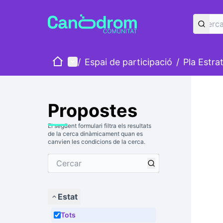
Inici
Menú principal
/
Espai de participació
/
Pla Estra
Propostes
El següent formulari filtra els resultats
de la cerca dinàmicament quan es
canvien les condicions de la cerca.
Estat
Tots