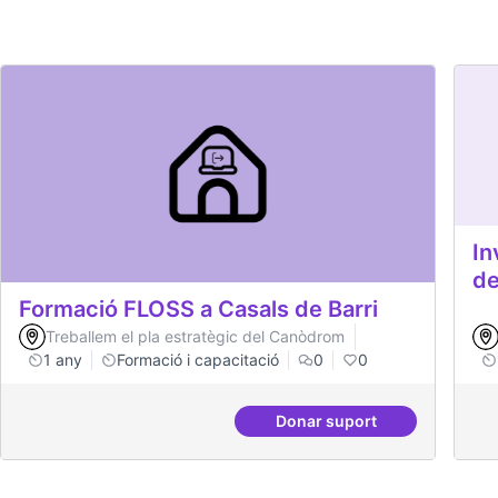
In
de
Formació FLOSS a Casals de Barri
Treballem el pla estratègic del Canòdrom
1 any
Formació i capacitació
0
0
Donar suport
Formació FLOSS a Casa