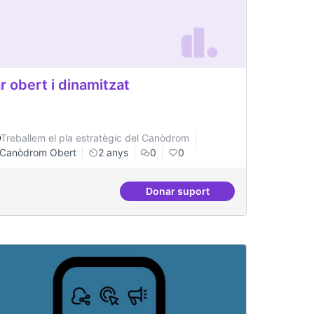
r obert i dinamitzat
Treballem el pla estratègic del Canòdrom
Canòdrom Obert
2 anys
0
0
Donar suport
acionals
Bar obert i dinamitzat