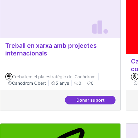
Treball en xarxa amb projectes
internacionals
Ca
co
Treballem el pla estratègic del Canòdrom
Canòdrom Obert
5 anys
0
0
Donar suport
Treball en xarxa amb p