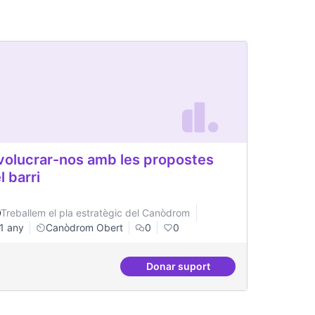
volucrar-nos amb les propostes
l barri
Treballem el pla estratègic del Canòdrom
1 any
Canòdrom Obert
0
0
Donar suport
ls de Barri
Involucrar-nos amb les propo