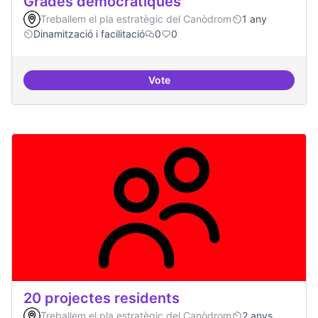
Grades democràtiques
Treballem el pla estratègic del Canòdrom
1 any
Dinamització i facilitació
0
0
Vote
Grades democràtiques
20 projectes residents
Treballem el pla estratègic del Canòdrom
2 anys