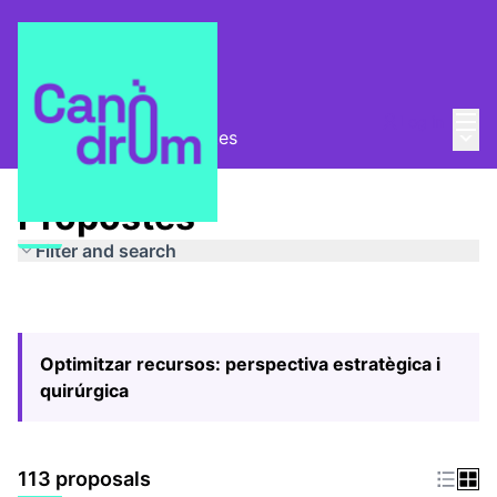
Mai
Log in
Main
Pla Estratègic
/
Propostes
Propostes
Filter and search
Optimitzar recursos: perspectiva estratègica i
quirúrgica
113 proposals