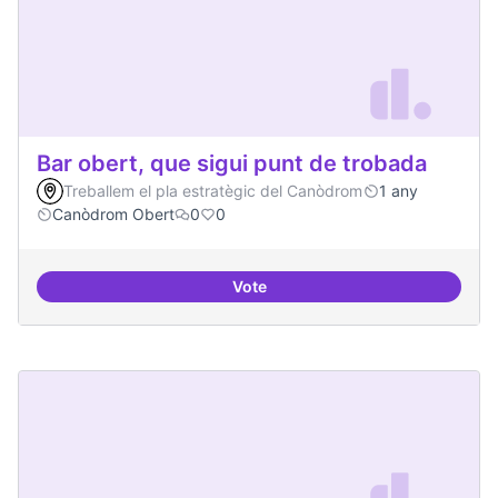
Bar obert, que sigui punt de trobada
Treballem el pla estratègic del Canòdrom
1 any
Canòdrom Obert
0
0
Vote
Bar obert, que sigui punt de trob