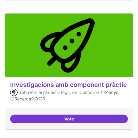
Investigacions amb component pràctic
Treballem el pla estratègic del Canòdrom
2 anys
Recerca
0
0
Vote
Investigacions amb component p