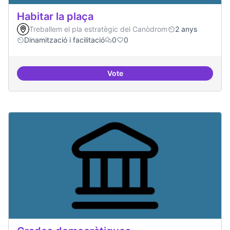
Habitar la plaça
Treballem el pla estratègic del Canòdrom
2 anys
Dinamització i facilitació
0
0
Vote
Habitar la plaça