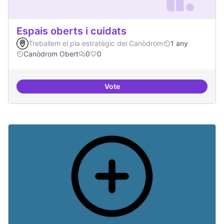
Espais oberts i cuidats
Treballem el pla estratègic del Canòdrom
1 any
Canòdrom Obert
0
0
Vote
Espais oberts i cuidats