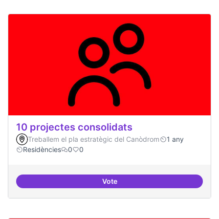
10 projectes consolidats
Treballem el pla estratègic del Canòdrom
1 any
Residències
0
0
Vote
10 projectes consolidats