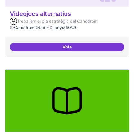
Videojocs alternatius
Treballem el pla estratègic del Canòdrom
Canòdrom Obert
2 anys
0
0
Vote
Videojocs alternatius