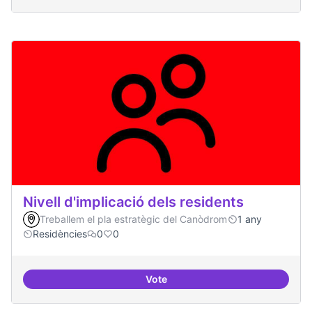
Nivell d'implicació dels residents
Treballem el pla estratègic del Canòdrom
1 any
Residències
0
0
Vote
Nivell d'implicació dels residents