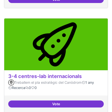
Pilot guifinet nivell ciutat
3-4 centres-lab internacionals
Treballem el pla estratègic del Canòdrom
1 any
Recerca
0
0
Vote
3-4 centres-lab internacionals