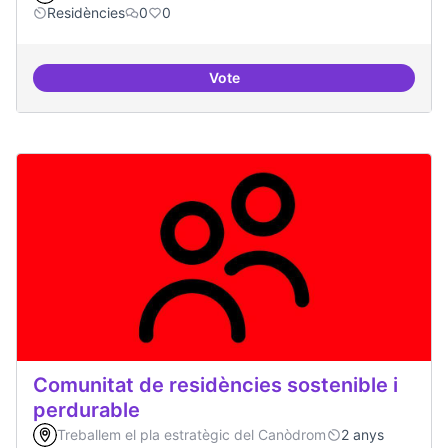
Residències
0
0
Vote
Esdeveniment/Presentació per a
Comunitat de residències sostenible i
perdurable
Treballem el pla estratègic del Canòdrom
2 anys