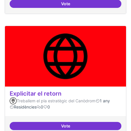
Vote
Campanya de comunicació
Explicitar el retorn
Treballem el pla estratègic del Canòdrom
1 any
Residències
0
0
Vote
Explicitar el retorn