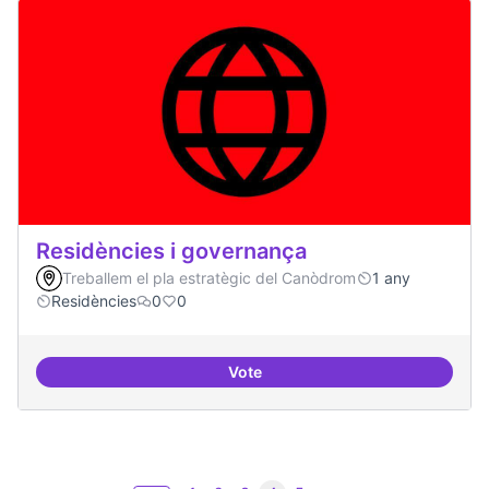
Residències i governança
Treballem el pla estratègic del Canòdrom
1 any
Residències
0
0
Vote
Residències i governança