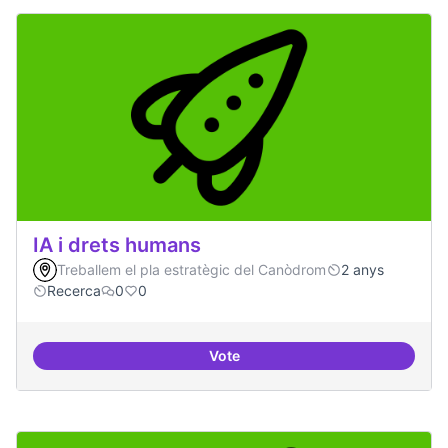
IA i drets humans
Treballem el pla estratègic del Canòdrom
2 anys
Recerca
0
0
Vote
IA i drets humans