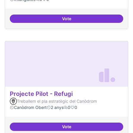
Vote
Experiments delirants que ho qüe
Projecte Pilot - Refugi
Treballem el pla estratègic del Canòdrom
Canòdrom Obert
2 anys
0
0
Vote
Projecte Pilot - Refugi