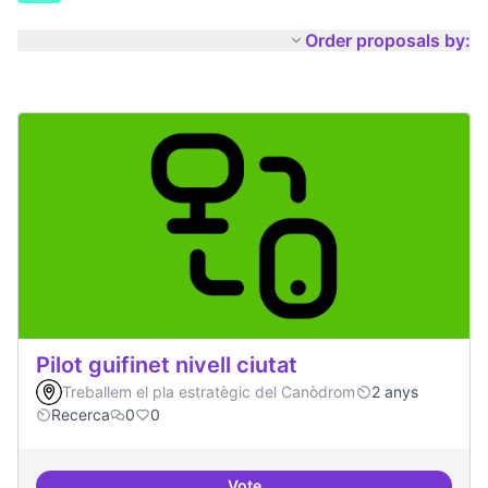
Order proposals by:
Pilot guifinet nivell ciutat
Treballem el pla estratègic del Canòdrom
2 anys
Recerca
0
0
Vote