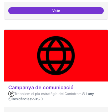
Vote
Recerca + residències
Campanya de comunicació
Treballem el pla estratègic del Canòdrom
1 any
Residències
0
0