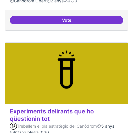
Canòdrom Obert
2 anys
0
0
Vote
Festivals anuals de referència
Experiments delirants que ho
qüestionin tot
Treballem el pla estratègic del Canòdrom
5 anys
Intangibles
0
0