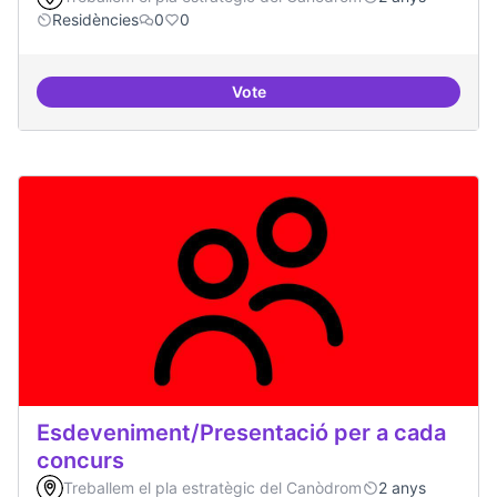
Residències
0
0
Vote
20 projectes residents
Esdeveniment/Presentació per a cada
concurs
Treballem el pla estratègic del Canòdrom
2 anys