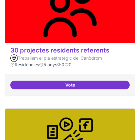
30 projectes residents referents
Treballem el pla estratègic del Canòdrom
Residències
5 anys
0
0
Vote
30 projectes residents referents