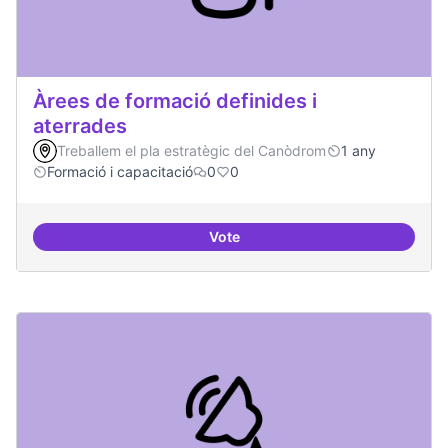
Àrees de formació definides i
aterrades
Treballem el pla estratègic del Canòdrom
1 any
Formació i capacitació
0
0
Vote
Àrees de formació definides i at