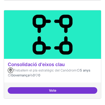
Consolidació d'eixos clau
Treballem el pla estratègic del Canòdrom
5 anys
Governança
0
0
Vote
Consolidació d'eixos clau