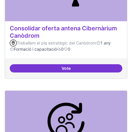
Consolidar oferta antena Cibernàrium
Canòdrom
Treballem el pla estratègic del Canòdrom
1 any
Formació i capacitació
0
0
Vote
Consolidar oferta antena Ciber