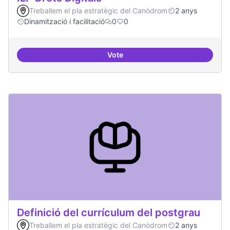
Treballem el pla estratègic del Canòdrom
2 anys
Dinamització i facilitació
0
0
Vote
ILP Drets Digitals
Definició del currículum del postgrau
Treballem el pla estratègic del Canòdrom
2 anys