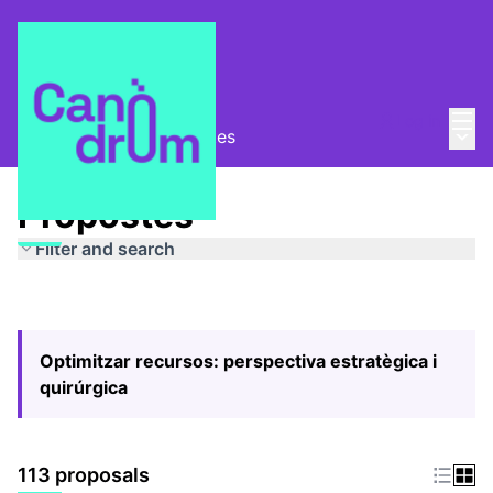
Mai
Log in
Main
Pla Estratègic
/
Propostes
Propostes
Filter and search
Optimitzar recursos: perspectiva estratègica i
quirúrgica
113 proposals