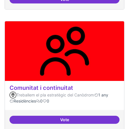
BBDD treballada i sòlida
Comunitat i continuitat
Treballem el pla estratègic del Canòdrom
1 any
Residències
0
0
Vote
Comunitat i continuitat