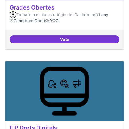
Grades Obertes
Treballem el pla estratègic del Canòdrom
1 any
Canòdrom Obert
0
0
Vote
Grades Obertes
ILP Drets Digitals