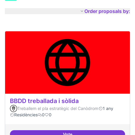
Order proposals by:
BBDD treballada i sòlida
Treballem el pla estratègic del Canòdrom
1 any
Residències
0
0
Vote