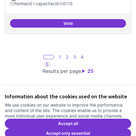
Formació i capacitació
0
0
Vote
Definició del currículum del pos
1
2
3
4
5
Results per page:
25
Information about the cookies used on the website
Terms of Service
We use cookies on our website to improve the performance
Cookie settings
and content of the site. The cookies enable us to provide a
Comunitat Canòdrom at Facebook
(External link)
Comunitat Canòdrom at Instagram
(External link)
Comunitat Canòdrom at YouTube
(External link)
English
more individual user experience and social media channels.
Triar la llengua
Elegir el idioma
Choose language
Accept all
Accept only essential