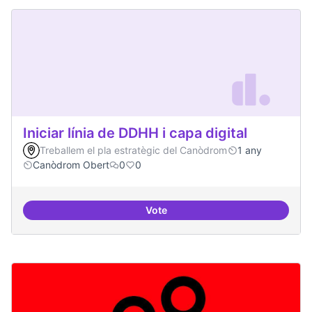
Iniciar línia de DDHH i capa digital
Treballem el pla estratègic del Canòdrom
1 any
Canòdrom Obert
0
0
Vote
Iniciar línia de DDHH i capa digita