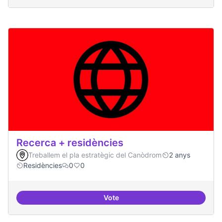
Recerca + residències
Treballem el pla estratègic del Canòdrom
2 anys
Residències
0
0
Vote
Recerca + residències