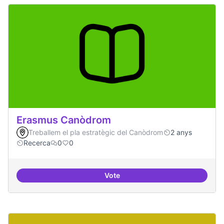
Erasmus Canòdrom
Treballem el pla estratègic del Canòdrom
2 anys
Recerca
0
0
Vote
Erasmus Canòdrom