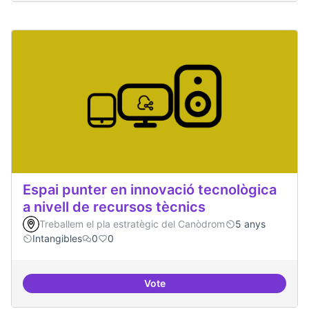
Espai punter en innovació tecnològica
a nivell de recursos tècnics
Treballem el pla estratègic del Canòdrom
5 anys
Intangibles
0
0
Vote
Espai punter en innovació tecnolò