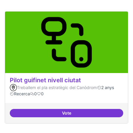
Pilot guifinet nivell ciutat
Treballem el pla estratègic del Canòdrom
2 anys
Recerca
0
0
Vote
Pilot guifinet nivell ciutat