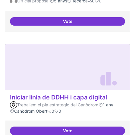
Official proposal
5 anys
Recerca
0
0
Vote
Xarxa internacional d'ateneus -
Iniciar línia de DDHH i capa digital
Treballem el pla estratègic del Canòdrom
1 any
Canòdrom Obert
0
0
Vote
Iniciar línia de DDHH i capa digita