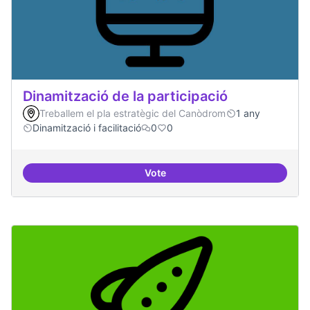
Dinamització de la participació
Treballem el pla estratègic del Canòdrom
1 any
Dinamització i facilitació
0
0
Vote
Dinamització de la participació