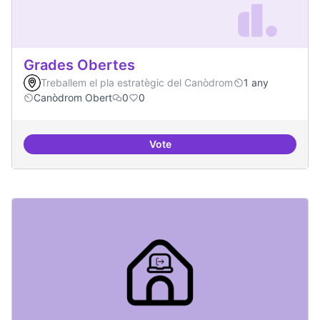
Grades Obertes
Treballem el pla estratègic del Canòdrom
1 any
Canòdrom Obert
0
0
Vote
Grades Obertes