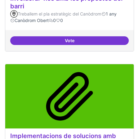
barri
Treballem el pla estratègic del Canòdrom
1 any
Canòdrom Obert
0
0
Vote
Involucrar-nos amb les propostes
Implementacions de solucions amb