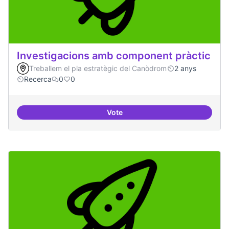
Investigacions amb component pràctic
Treballem el pla estratègic del Canòdrom
2 anys
Recerca
0
0
Vote
Investigacions amb component p