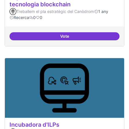
tecnologia blockchain
Treballem el pla estratègic del Canòdrom
1 any
Recerca
0
0
Vote
Implementacions de solucions a
Incubadora d'ILPs