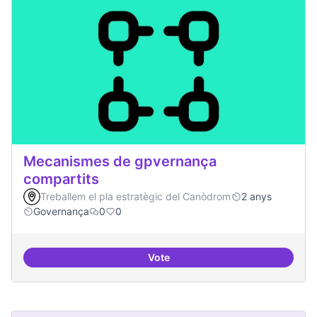
Mecanismes de gpvernança
compartits
Treballem el pla estratègic del Canòdrom
2 anys
Governança
0
0
Vote
Mecanismes de gpvernança comp