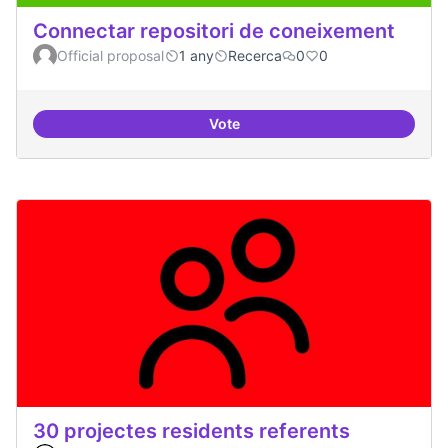
Connectar repositori de coneixement
Official proposal
1 any
Recerca
0
0
Vote
Connectar repositori de coneix
30 projectes residents referents