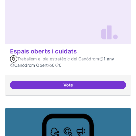
Espais oberts i cuidats
Treballem el pla estratègic del Canòdrom
1 any
Canòdrom Obert
0
0
Vote
Espais oberts i cuidats