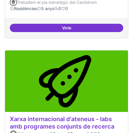
Treballem el pla estratègic del Canòdrom
Residències
5 anys
0
0
Vote
30 projectes residents referents
Xarxa internacional d'ateneus - labs
amb programes conjunts de recerca