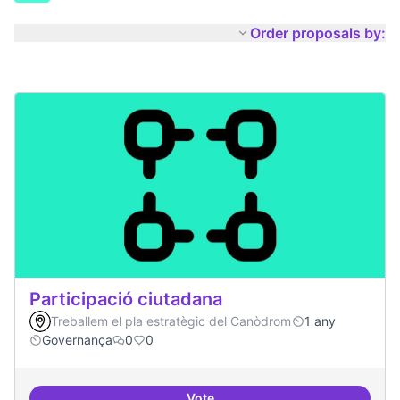
Order proposals by:
Participació ciutadana
Treballem el pla estratègic del Canòdrom
1 any
Governança
0
0
Vote