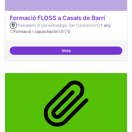
Formació FLOSS a Casals de Barri
Treballem el pla estratègic del Canòdrom
1 any
Formació i capacitació
0
0
Vote
Formació FLOSS a Casals de Barr