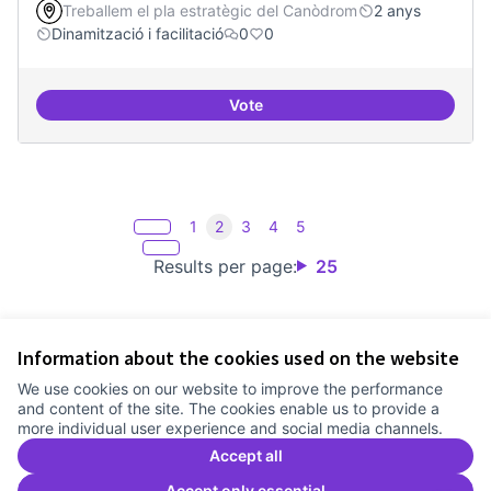
Treballem el pla estratègic del Canòdrom
2 anys
Dinamització i facilitació
0
0
Vote
Incubadora d'ILPs
1
2
3
4
5
Results per page:
25
Information about the cookies used on the website
Terms of Service
We use cookies on our website to improve the performance
Cookie settings
and content of the site. The cookies enable us to provide a
Comunitat Canòdrom at Facebook
(External link)
Comunitat Canòdrom at Instagram
(External link)
Comunitat Canòdrom at YouTube
(External link)
English
more individual user experience and social media channels.
Triar la llengua
Elegir el idioma
Choose language
Accept all
Accept only essential