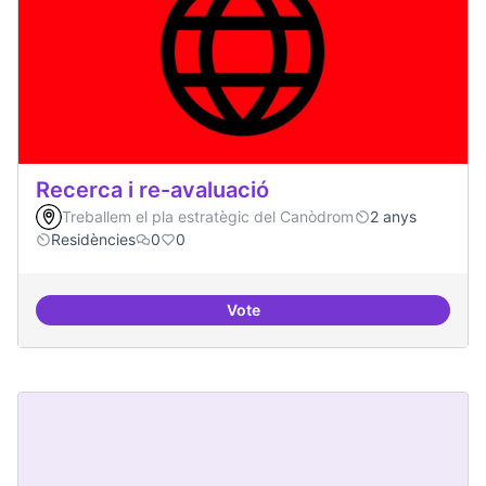
Recerca i re-avaluació
Treballem el pla estratègic del Canòdrom
2 anys
Residències
0
0
Vote
Recerca i re-avaluació