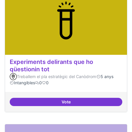
Experiments delirants que ho
qüestionin tot
Treballem el pla estratègic del Canòdrom
5 anys
Intangibles
0
0
Vote
Experiments delirants que ho qüe