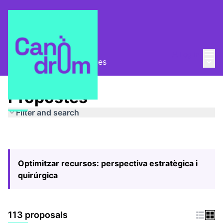
Mai
Log in
Main
Pla Estratègic
/
Propostes
Propostes
Filter and search
Optimitzar recursos: perspectiva estratègica i
quirúrgica
113 proposals