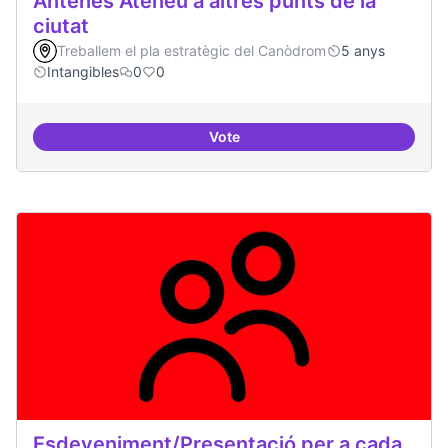
Antenes Ateneu a altres punts de la
ciutat
Treballem el pla estratègic del Canòdrom
5 anys
Intangibles
0
0
Vote
Antenes Ateneu a altres punts de 
Esdeveniment/Presentació per a cada