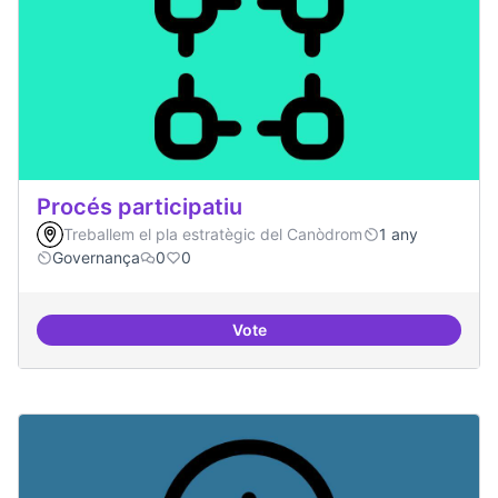
Procés participatiu
Treballem el pla estratègic del Canòdrom
1 any
Governança
0
0
Vote
Procés participatiu