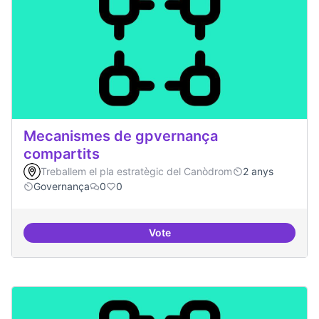
Mecanismes de gpvernança
compartits
Treballem el pla estratègic del Canòdrom
2 anys
Governança
0
0
Vote
Mecanismes de gpvernança comp