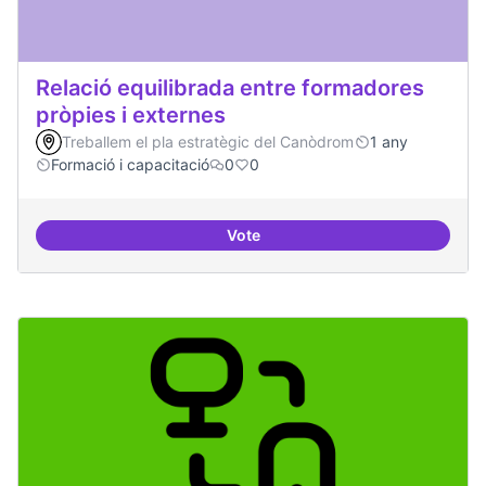
Relació equilibrada entre formadores
pròpies i externes
Treballem el pla estratègic del Canòdrom
1 any
Formació i capacitació
0
0
Vote
Relació equilibrada entre formad