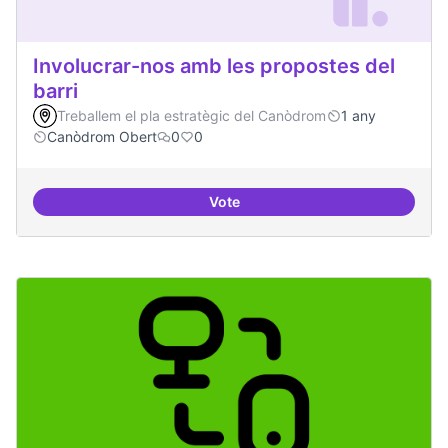
Involucrar-nos amb les propostes del
barri
Treballem el pla estratègic del Canòdrom
1 any
Canòdrom Obert
0
0
Vote
Involucrar-nos amb les propostes