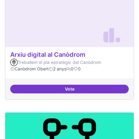
Arxiu digital al Canòdrom
Treballem el pla estratègic del Canòdrom
Canòdrom Obert
2 anys
0
0
Vote
Arxiu digital al Canòdrom