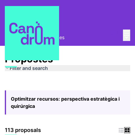
Mai
Log in
Main
Pla Estratègic
/
Propostes
Propostes
Filter and search
Optimitzar recursos: perspectiva estratègica i
quirúrgica
113 proposals