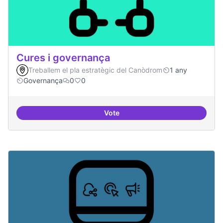
Cures i governança
Treballem el pla estratègic del Canòdrom
1 any
Governança
0
0
Vote
Cures i governança