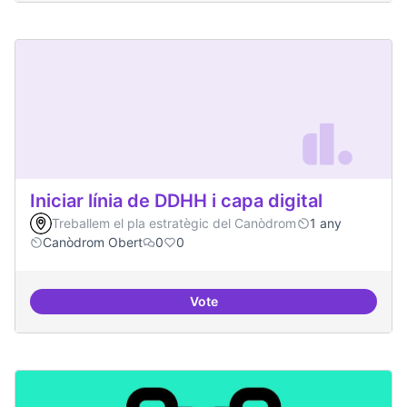
Iniciar línia de DDHH i capa digital
Treballem el pla estratègic del Canòdrom
1 any
Canòdrom Obert
0
0
Vote
Iniciar línia de DDHH i capa digita