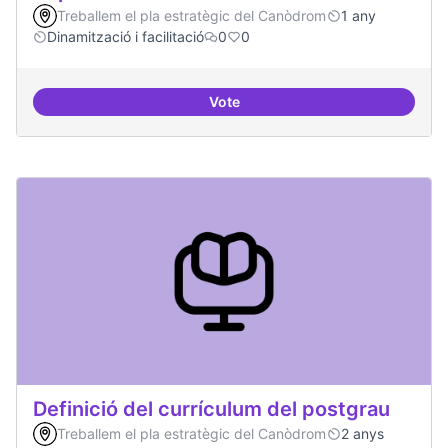
Treballem el pla estratègic del Canòdrom
1 any
Dinamització i facilitació
0
0
Vote
Repositori de coneixement
Definició del currículum del postgrau
Treballem el pla estratègic del Canòdrom
2 anys