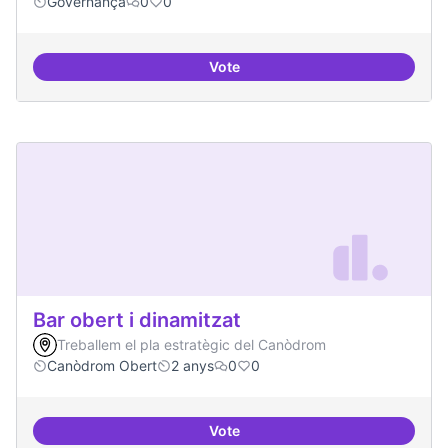
Governança
0
0
Vote
Grupos de trabajo para impulsar
Bar obert i dinamitzat
Treballem el pla estratègic del Canòdrom
Canòdrom Obert
2 anys
0
0
Vote
Bar obert i dinamitzat