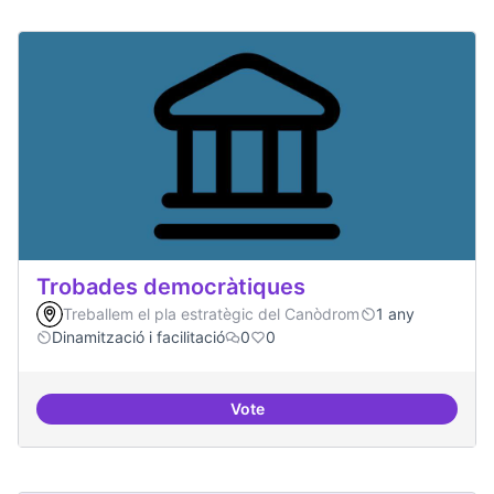
Trobades democràtiques
Treballem el pla estratègic del Canòdrom
1 any
Dinamització i facilitació
0
0
Vote
Trobades democràtiques