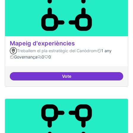
Mapeig d'experiències
Treballem el pla estratègic del Canòdrom
1 any
Governança
0
0
Vote
Mapeig d'experiències