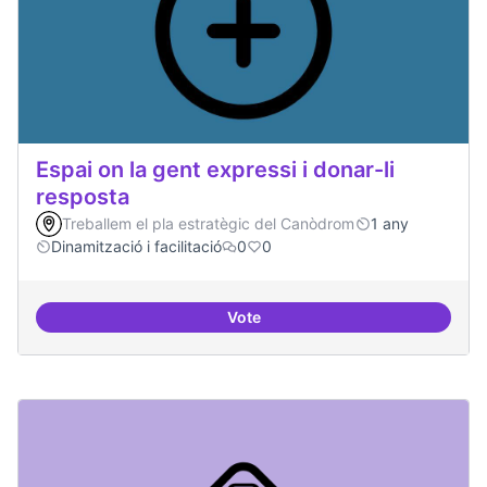
Espai on la gent expressi i donar-li
resposta
Treballem el pla estratègic del Canòdrom
1 any
Dinamització i facilitació
0
0
Vote
Espai on la gent expressi i donar