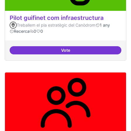
Pilot guifinet com infraestructura
Treballem el pla estratègic del Canòdrom
1 any
Recerca
0
0
Vote
Pilot guifinet com infraestructur