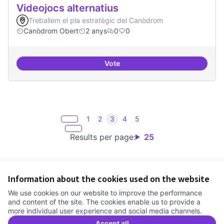
Videojocs alternatius
Treballem el pla estratègic del Canòdrom
Canòdrom Obert
2 anys
0
0
Vote
Videojocs alternatius
1
2
3
4
5
Results per page:
25
Information about the cookies used on the website
Terms of Service
We use cookies on our website to improve the performance
Cookie settings
and content of the site. The cookies enable us to provide a
Comunitat Canòdrom at Facebook
(External link)
Comunitat Canòdrom at Instagram
(External link)
Comunitat Canòdrom at YouTube
(External link)
English
more individual user experience and social media channels.
Triar la llengua
Elegir el idioma
Choose language
Accept all