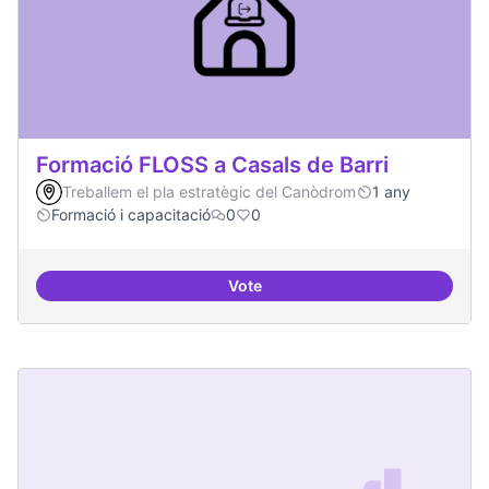
Formació FLOSS a Casals de Barri
Treballem el pla estratègic del Canòdrom
1 any
Formació i capacitació
0
0
Vote
Formació FLOSS a Casals de Barr