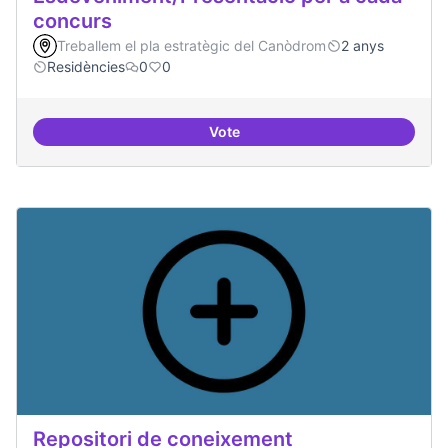
concurs
Treballem el pla estratègic del Canòdrom
2 anys
Residències
0
0
Vote
Esdeveniment/Presentació per a
Repositori de coneixement