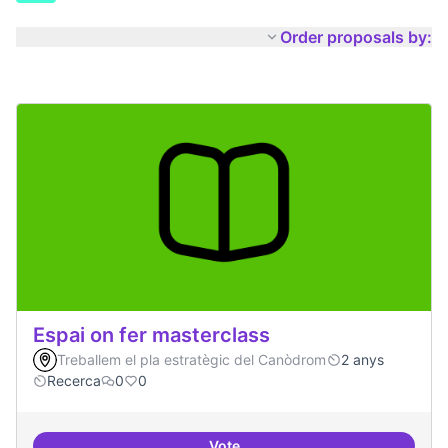
Order proposals by:
Espai on fer masterclass
Treballem el pla estratègic del Canòdrom
2 anys
Recerca
0
0
Vote