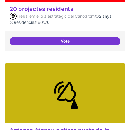
20 projectes residents
Treballem el pla estratègic del Canòdrom
2 anys
Residències
0
0
Vote
20 projectes residents