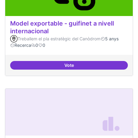
Model exportable - guifinet a nivell
internacional
Treballem el pla estratègic del Canòdrom
5 anys
Recerca
0
0
Vote
Model exportable - guifinet a nive