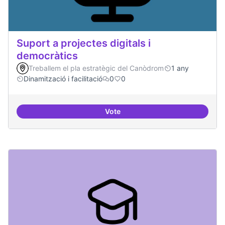
Suport a projectes digitals i
democràtics
Treballem el pla estratègic del Canòdrom
1 any
Dinamització i facilitació
0
0
Vote
Suport a projectes digitals i dem