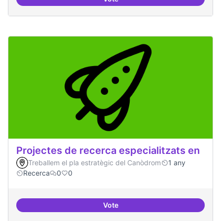
Espai on fer masterclass
Projectes de recerca especialitzats en
Treballem el pla estratègic del Canòdrom
1 any
Recerca
0
0
Vote
Projectes de recerca especialitza