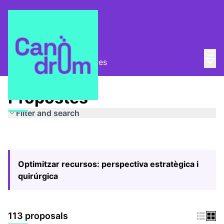
Mai
Log in
Main
Pla Estratègic
/
Propostes
Propostes
Filter and search
Optimitzar recursos: perspectiva estratègica i
quirúrgica
113 proposals