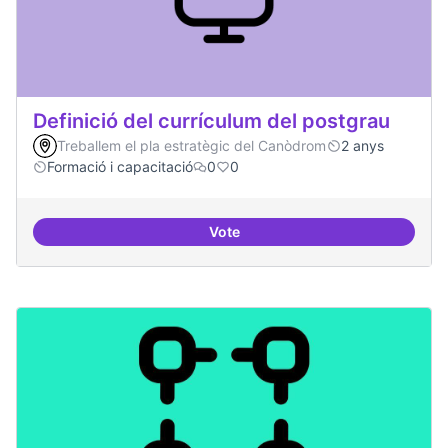
Definició del currículum del postgrau
Treballem el pla estratègic del Canòdrom
2 anys
Formació i capacitació
0
0
Vote
Definició del currículum del pos