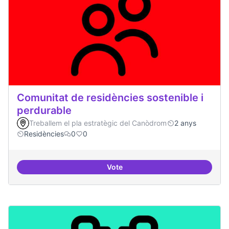
Comunitat de residències sostenible i
perdurable
Treballem el pla estratègic del Canòdrom
2 anys
Residències
0
0
Vote
Comunitat de r