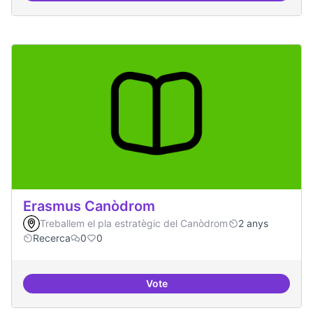
Erasmus Canòdrom
Treballem el pla estratègic del Canòdrom
2 anys
Recerca
0
0
Vote
Erasmus Canòdrom