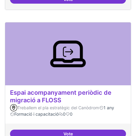
Espai grades democràtiques
Espai acompanyament periòdic de
migració a FLOSS
Treballem el pla estratègic del Canòdrom
1 any
Formació i capacitació
0
0
Vote