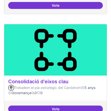
Vote
Consolidar oferta antena Ciber
Consolidació d'eixos clau
Treballem el pla estratègic del Canòdrom
5 anys
Governança
0
0
Vote
Consolidació d'eixos clau