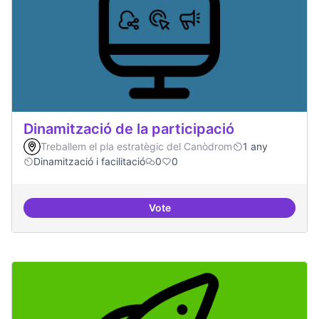
Dinamització de la participació
Treballem el pla estratègic del Canòdrom
1 any
Dinamització i facilitació
0
0
Vote
Dinamització de la participació