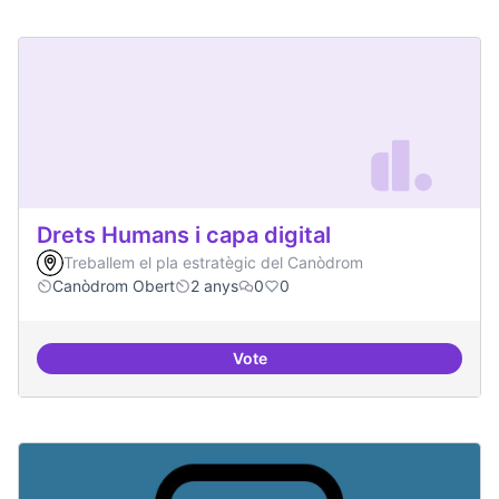
Drets Humans i capa digital
Treballem el pla estratègic del Canòdrom
Canòdrom Obert
2 anys
0
0
Vote
Drets Humans i capa digital