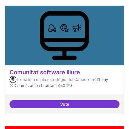
Comunitat software lliure
Treballem el pla estratègic del Canòdrom
1 any
Dinamització i facilitació
0
0
Vote
Comunitat software lliure