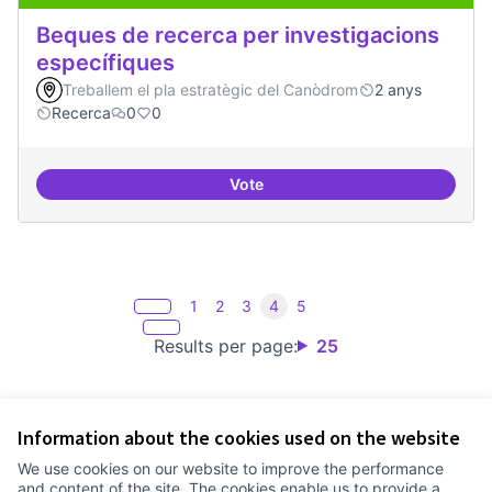
Beques de recerca per investigacions
específiques
Treballem el pla estratègic del Canòdrom
2 anys
Recerca
0
0
Vote
Beques de recerca per investiga
1
2
3
4
5
Results per page:
25
Information about the cookies used on the website
Terms of Service
We use cookies on our website to improve the performance
Cookie settings
and content of the site. The cookies enable us to provide a