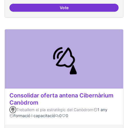
Vote
Contactes amb centres de recer
Consolidar oferta antena Cibernàrium
Canòdrom
Treballem el pla estratègic del Canòdrom
1 any
Formació i capacitació
0
0