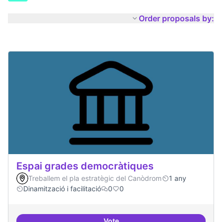
Order proposals by:
Espai grades democràtiques
Treballem el pla estratègic del Canòdrom
1 any
Dinamització i facilitació
0
0
Vote