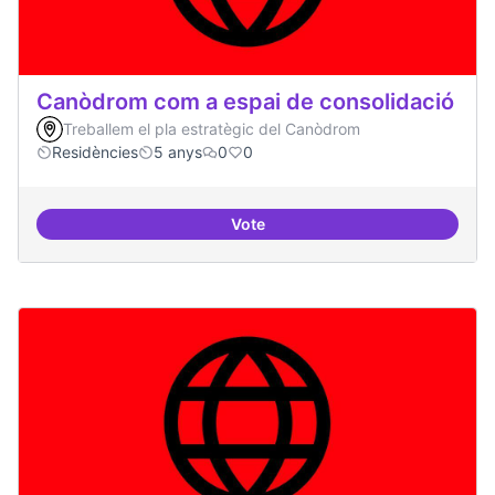
Canòdrom com a espai de consolidació
Treballem el pla estratègic del Canòdrom
Residències
5 anys
0
0
Vote
Canòdrom com a espai de consol