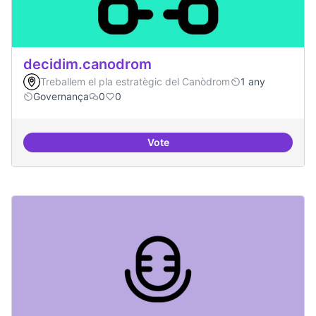
decidim.canodrom
Treballem el pla estratègic del Canòdrom
1 any
Governança
0
0
Vote
decidim.canodrom