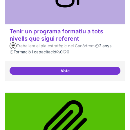
Tenir un programa formatiu a tots
nivells que sigui referent
Treballem el pla estratègic del Canòdrom
2 anys
Formació i capacitació
0
0
Vote
Tenir un programa formatiu a tots