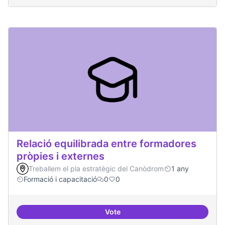
Relació equilibrada entre formadores
pròpies i externes
Treballem el pla estratègic del Canòdrom
1 any
Formació i capacitació
0
0
Vote
Relació equilibrada entre formad