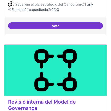
Treballem el pla estratègic del Canòdrom
1 any
Formació i capacitació
0
0
Vote
Sensibilització FLOSS
Revisió interna del Model de
Governança