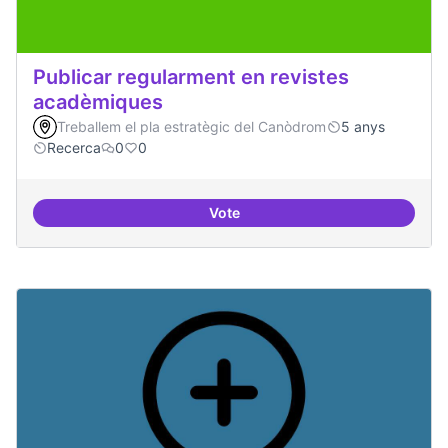
Publicar regularment en revistes
acadèmiques
Treballem el pla estratègic del Canòdrom
5 anys
Recerca
0
0
Vote
Publicar regularment en reviste