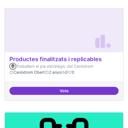
Productes finalitzats i replicables
Treballem el pla estratègic del Canòdrom
Canòdrom Obert
2 anys
0
0
Vote
Productes finalitzats i replicable