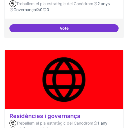
Treballem el pla estratègic del Canòdrom
2 anys
Governança
0
0
Vote
Revisió interna del Model de Go
Residències i governança
Treballem el pla estratègic del Canòdrom
1 any