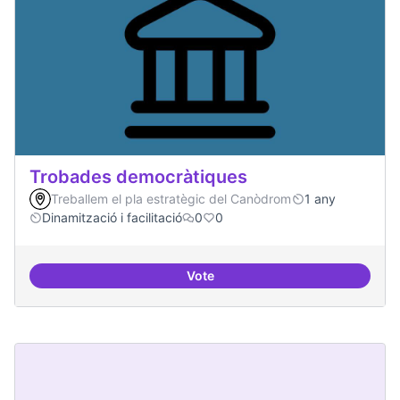
Trobades democràtiques
Treballem el pla estratègic del Canòdrom
1 any
Dinamització i facilitació
0
0
Vote
Trobades democràtiques