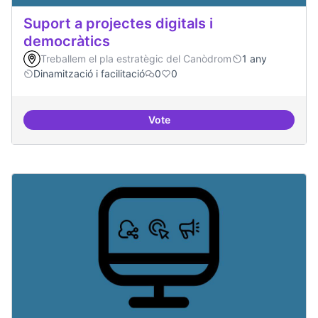
Suport a projectes digitals i
democràtics
Treballem el pla estratègic del Canòdrom
1 any
Dinamització i facilitació
0
0
Vote
Suport a projectes digitals i dem