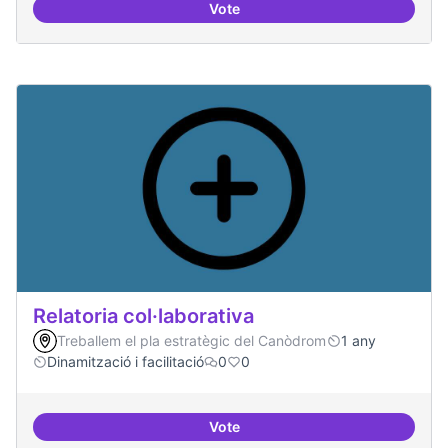
Vote
Repositori de coneixement
Relatoria col·laborativa
Treballem el pla estratègic del Canòdrom
1 any
Dinamització i facilitació
0
0
Vote
Relatoria col·laborativa