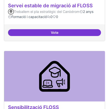
Servei estable de migració al FLOSS
Treballem el pla estratègic del Canòdrom
2 anys
Formació i capacitació
0
0
Vote
Servei estable de migració al FL
Sensibilització FLOSS