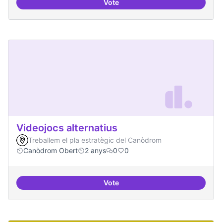
Vote
Xarxa internacional d'ateneus -
Videojocs alternatius
Treballem el pla estratègic del Canòdrom
Canòdrom Obert
2 anys
0
0
Vote
Videojocs alternatius