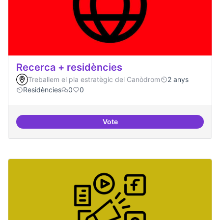
Recerca + residències
Treballem el pla estratègic del Canòdrom
2 anys
Residències
0
0
Vote
Recerca + residències