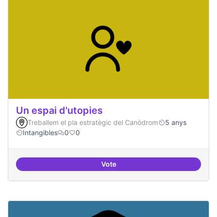
Un espai d'utopies
Treballem el pla estratègic del Canòdrom
5 anys
Intangibles
0
0
Vote
Un espai d'utopies