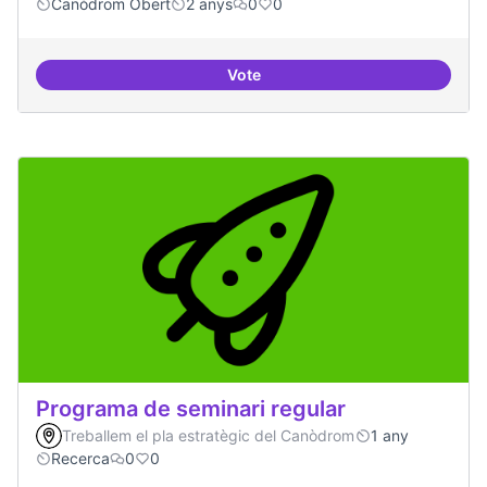
Canòdrom Obert
2 anys
0
0
Vote
Projecte Pilot - Refugi
Programa de seminari regular
Treballem el pla estratègic del Canòdrom
1 any
Recerca
0
0