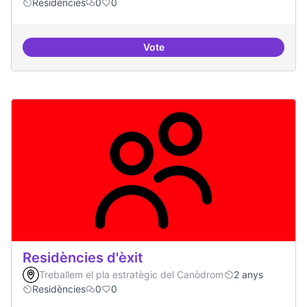
Residències
0
0
Vote
Residències i governança
Residències d'èxit
Treballem el pla estratègic del Canòdrom
2 anys
Residències
0
0