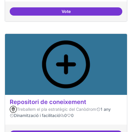
Vote
Residències d'èxit
Repositori de coneixement
Treballem el pla estratègic del Canòdrom
1 any
Dinamització i facilitació
0
0