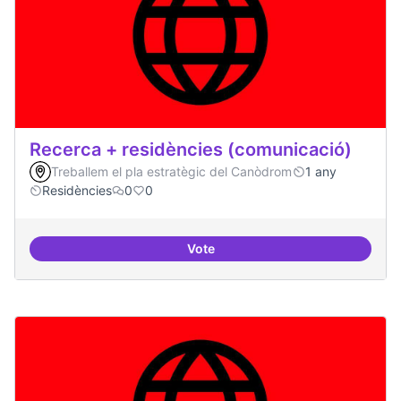
Recerca + residències (comunicació)
Treballem el pla estratègic del Canòdrom
1 any
Residències
0
0
Vote
Recerca + residències (comunica