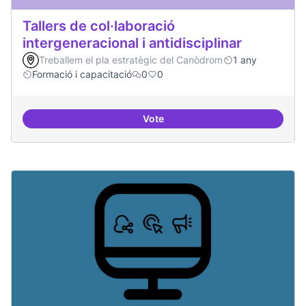
Tallers de col·laboració
intergeneracional i antidisciplinar
Treballem el pla estratègic del Canòdrom
1 any
Formació i capacitació
0
0
Vote
Tallers de col·laboració intergene