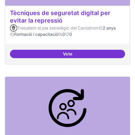
Tècniques de seguretat digital per
evitar la repressió
Treballem el pla estratègic del Canòdrom
2 anys
Formació i capacitació
0
0
Vote
Tècniques de seguretat digital per