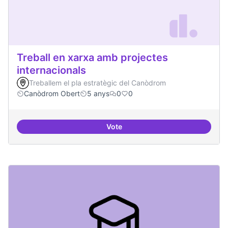
Treball en xarxa amb projectes
internacionals
Treballem el pla estratègic del Canòdrom
Canòdrom Obert
5 anys
0
0
Vote
Treball en xarxa amb projectes i