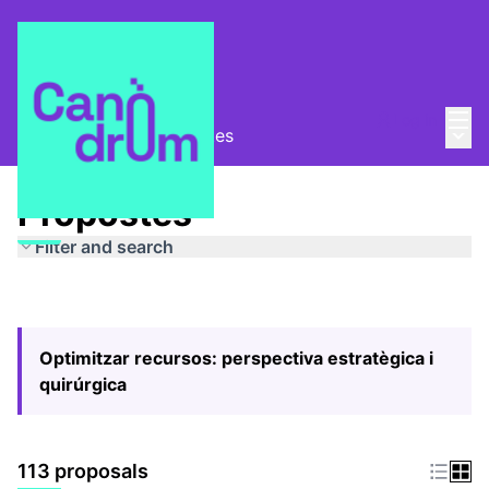
Mai
Log in
Main
Pla Estratègic
/
Propostes
Propostes
Filter and search
Optimitzar recursos: perspectiva estratègica i
quirúrgica
113 proposals