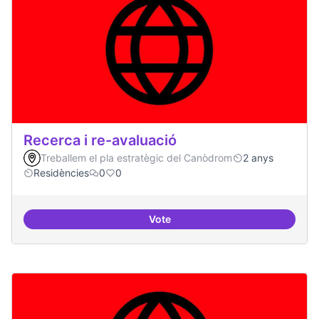
Recerca i re-avaluació
Treballem el pla estratègic del Canòdrom
2 anys
Residències
0
0
Vote
Recerca i re-avaluació