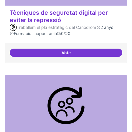
Tècniques de seguretat digital per
evitar la repressió
Treballem el pla estratègic del Canòdrom
2 anys
Formació i capacitació
0
0
Vote
Tècniques de seguretat digital per