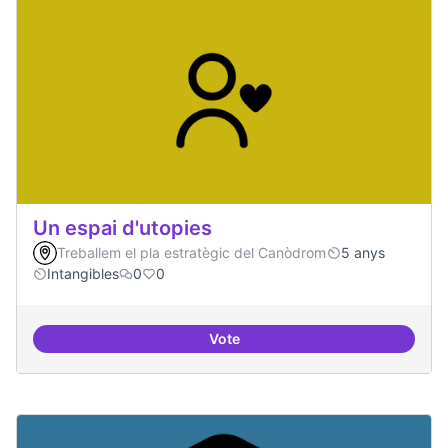
Un espai d'utopies
Treballem el pla estratègic del Canòdrom
5 anys
Intangibles
0
0
Vote
Un espai d'utopies