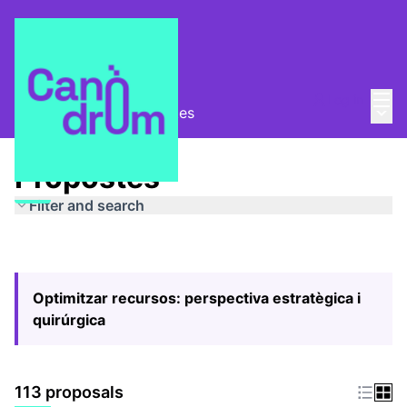
Mai
Log in
Main
Pla Estratègic
/
Propostes
Propostes
Filter and search
Optimitzar recursos: perspectiva estratègica i
quirúrgica
113 proposals