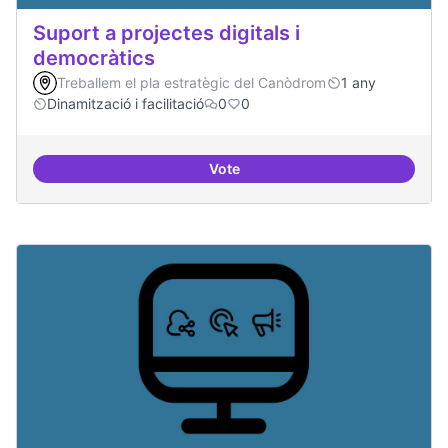
Suport a projectes digitals i
democràtics
Treballem el pla estratègic del Canòdrom
1 any
Dinamització i facilitació
0
0
Vote
Suport a projectes digitals i dem