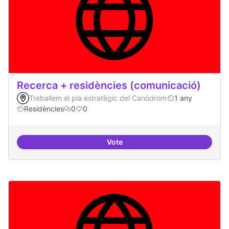
Recerca + residències (comunicació)
Treballem el pla estratègic del Canòdrom
1 any
Residències
0
0
Vote
Recerca + residències (comunica