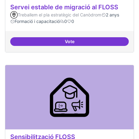
Servei estable de migració al FLOSS
Treballem el pla estratègic del Canòdrom
2 anys
Formació i capacitació
0
0
Vote
Servei estable de migració al FL
Sensibilització FLOSS