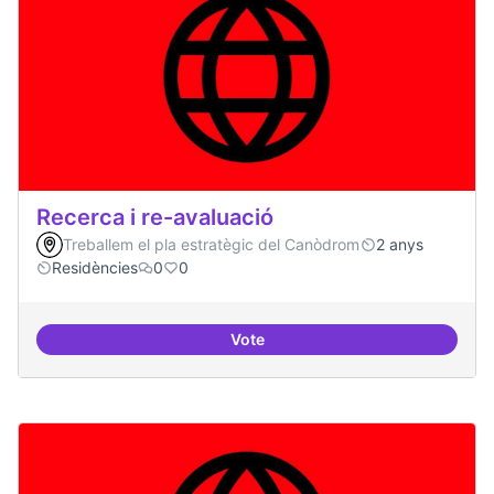
Recerca i re-avaluació
Treballem el pla estratègic del Canòdrom
2 anys
Residències
0
0
Vote
Recerca i re-avaluació