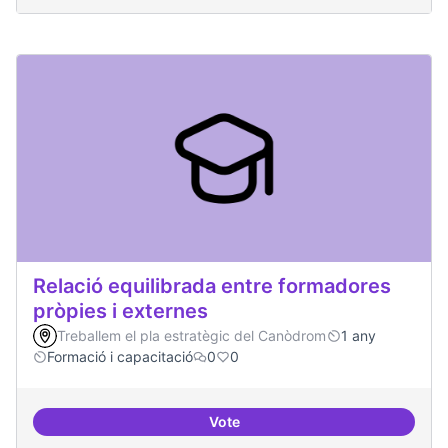
Relació equilibrada entre formadores
pròpies i externes
Treballem el pla estratègic del Canòdrom
1 any
Formació i capacitació
0
0
Vote
Relació equilibrada entre formad