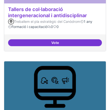
Tallers de col·laboració
intergeneracional i antidisciplinar
Treballem el pla estratègic del Canòdrom
1 any
Formació i capacitació
0
0
Vote
Tallers de col·laboració intergene