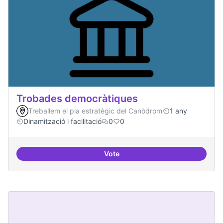
Trobades democràtiques
Treballem el pla estratègic del Canòdrom
1 any
Dinamització i facilitació
0
0
Vote
Trobades democràtiques