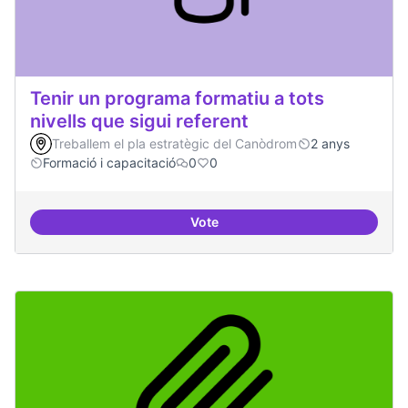
Tenir un programa formatiu a tots
nivells que sigui referent
Treballem el pla estratègic del Canòdrom
2 anys
Formació i capacitació
0
0
Vote
Tenir un programa formatiu a tots