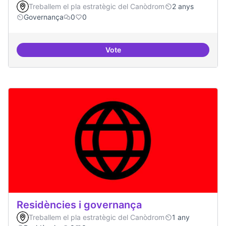
Treballem el pla estratègic del Canòdrom
2 anys
Governança
0
0
Vote
Revisió interna del Model de Go
Residències i governança
Treballem el pla estratègic del Canòdrom
1 any