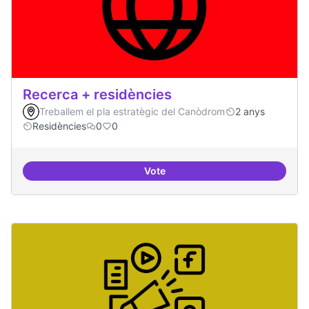
Recerca + residències
Treballem el pla estratègic del Canòdrom
2 anys
Residències
0
0
Vote
Recerca + residències