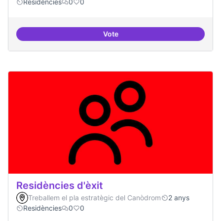
Residències
0
0
Vote
Residències i governança
Residències d'èxit
Treballem el pla estratègic del Canòdrom
2 anys
Residències
0
0