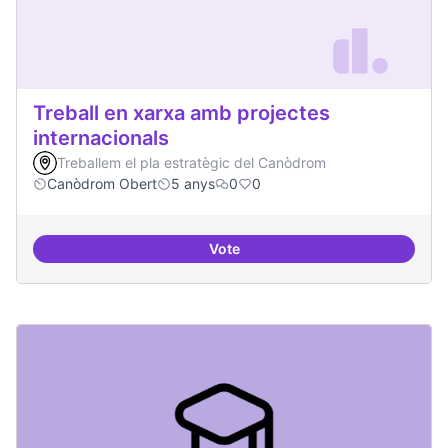
Treball en xarxa amb projectes
internacionals
Treballem el pla estratègic del Canòdrom
Canòdrom Obert
5 anys
0
0
Vote
Treball en xarxa amb projectes i