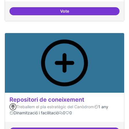
Vote
Residències d'èxit
Repositori de coneixement
Treballem el pla estratègic del Canòdrom
1 any
Dinamització i facilitació
0
0