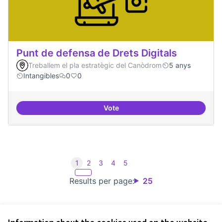
Punt de defensa de Drets Digitals
Treballem el pla estratègic del Canòdrom
5 anys
Intangibles
0
0
Vote
Punt de defensa de Drets Digitals
1
2
3
4
5
Results per page:
25