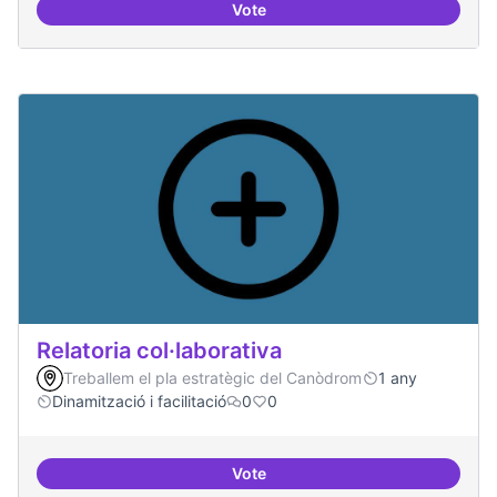
Vote
Repositori de coneixement
Relatoria col·laborativa
Treballem el pla estratègic del Canòdrom
1 any
Dinamització i facilitació
0
0
Vote
Relatoria col·laborativa