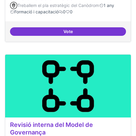
Treballem el pla estratègic del Canòdrom
1 any
Formació i capacitació
0
0
Vote
Sensibilització FLOSS
Revisió interna del Model de
Governança