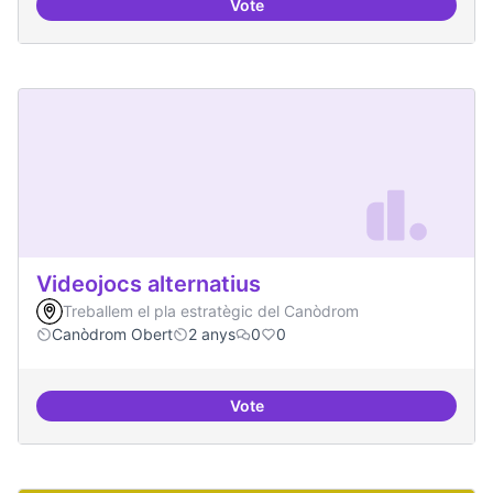
Vote
Xarxa internacional d'ateneus -
Videojocs alternatius
Treballem el pla estratègic del Canòdrom
Canòdrom Obert
2 anys
0
0
Vote
Videojocs alternatius