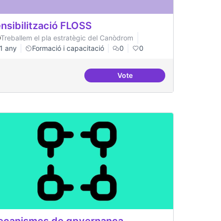
nsibilització FLOSS
Treballem el pla estratègic del Canòdrom
1 any
Formació i capacitació
0
0
Vote
en cas de tall d'internet
Sensibilització FLOSS