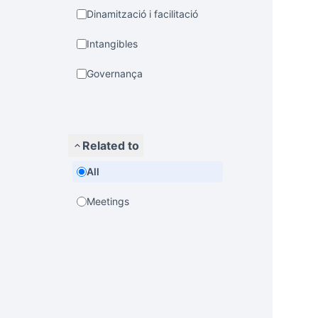
Dinamització i facilitació
Intangibles
Governança
Related to
All
Meetings