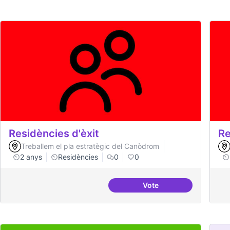
Residències d'èxit
Re
Treballem el pla estratègic del Canòdrom
2 anys
Residències
0
0
Vote
Residències d'èxit