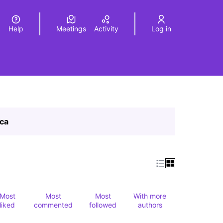
Help
Meetings
Activity
Log in
a
Elegir el idioma
Choose language
ica
Most
Most
Most
With more
liked
commented
followed
authors