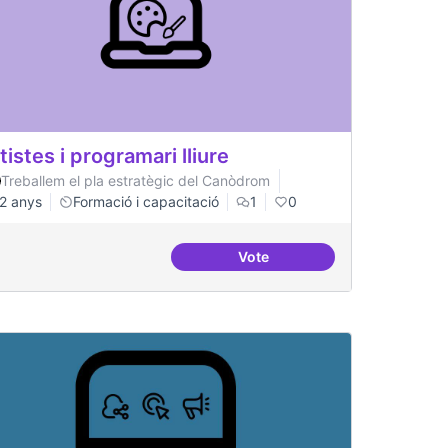
tistes i programari lliure
Treballem el pla estratègic del Canòdrom
2 anys
Formació i capacitació
1
0
Vote
replicables
Artistes i programari lliure