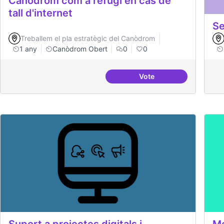
Canòdrom com a refugi en cas de
tall d'internet
Se
Treballem el pla estratègic del Canòdrom
1 any
Canòdrom Obert
0
0
Vote
Canòdrom com a refugi 