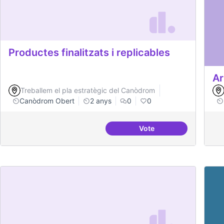
Productes finalitzats i replicables
Ar
Treballem el pla estratègic del Canòdrom
Canòdrom Obert
2 anys
0
0
Vote
Productes finalitzats i 