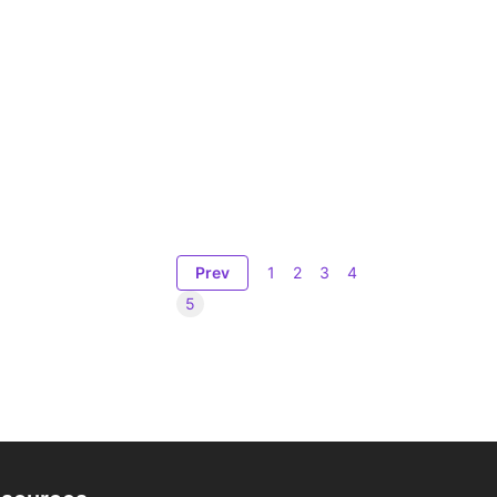
ó intergeneracional i antidisciplinar
Prev
1
2
3
4
5