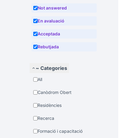
Not answered
En avaluació
Acceptada
Rebutjada
~ Categories
All
Canòdrom Obert
Residències
Recerca
Formació i capacitació