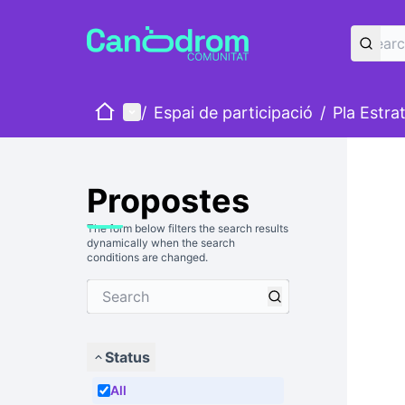
Home
Main menu
/
Espai de participació
/
Pla Estra
Propostes
The form below filters the search results
dynamically when the search
conditions are changed.
Status
All