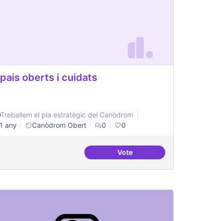
pais oberts i cuidats
Treballem el pla estratègic del Canòdrom
1 any
Canòdrom Obert
0
0
Vote
Espais oberts i cuidats