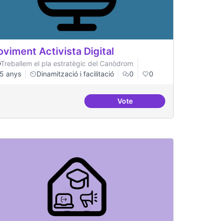
viment Activista Digital
Treballem el pla estratègic del Canòdrom
5 anys
Dinamització i facilitació
0
0
Vote
rojectes internacionals
Moviment Activista Digital