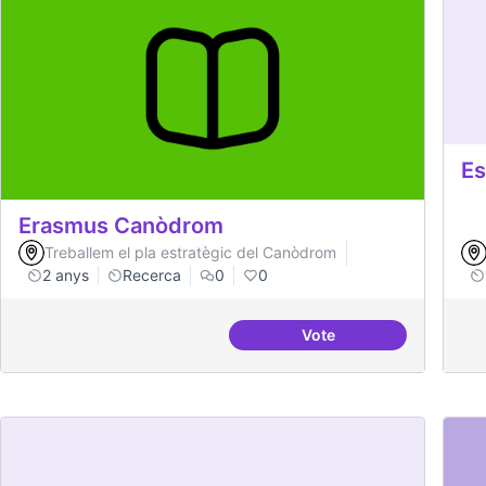
Es
Erasmus Canòdrom
Treballem el pla estratègic del Canòdrom
2 anys
Recerca
0
0
Vote
Erasmus Canòdrom