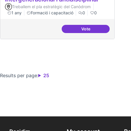
Treballem el pla estratègic del Canòdrom
1 any
Formació i capacitació
0
0
Vote
Tallers de col·laboraci
Results per page:
25