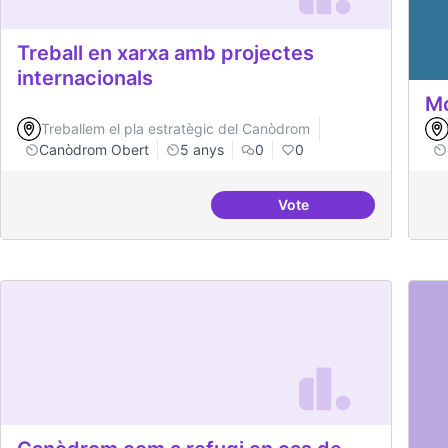
Treball en xarxa amb projectes
internacionals
Mo
Treballem el pla estratègic del Canòdrom
Canòdrom Obert
5 anys
0
0
Vote
Treball en xarxa amb p