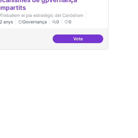
canismes de gpvernança
mpartits
Treballem el pla estratègic del Canòdrom
2 anys
Governança
0
0
Vote
tals i democràtics
Mecanismes de gpvernança 