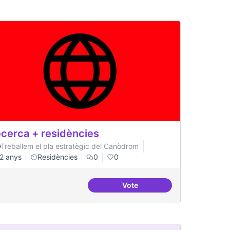
cerca + residències
Treballem el pla estratègic del Canòdrom
2 anys
Residències
0
0
Vote
Recerca + residències