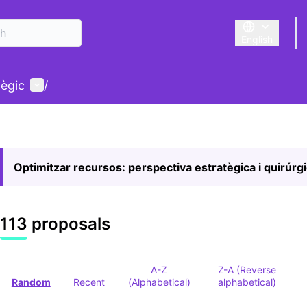
English
Triar la llengu
User menu
tègic
/
Optimitzar recursos: perspectiva estratègica i quirúrg
113 proposals
A-Z
Z-A (Reverse
Random
Recent
(Alphabetical)
alphabetical)