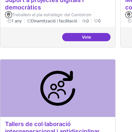
Suport a projectes digitals i
Me
democràtics
co
Treballem el pla estratègic del Canòdrom
1 any
Dinamització i facilitació
0
0
Vote
Suport a projectes digi
Tallers de col·laboració
intergeneracional i antidisciplinar