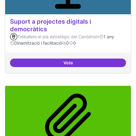
Suport a projectes digitals i
democràtics
Treballem el pla estratègic del Canòdrom
1 any
Dinamització i facilitació
0
0
Vote
Suport a projectes digitals i dem