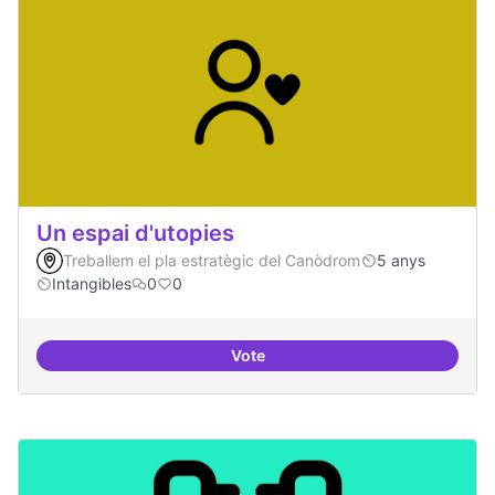
Un espai d'utopies
Treballem el pla estratègic del Canòdrom
5 anys
Intangibles
0
0
Vote
Un espai d'utopies