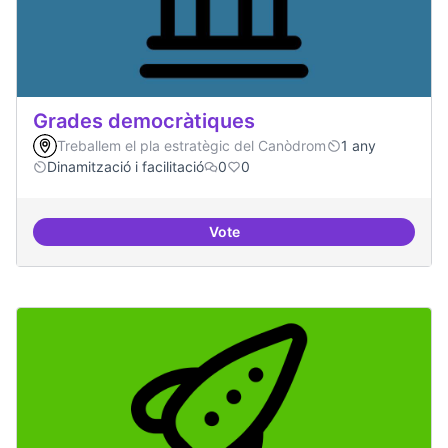
Grades democràtiques
Treballem el pla estratègic del Canòdrom
1 any
Dinamització i facilitació
0
0
Vote
Grades democràtiques