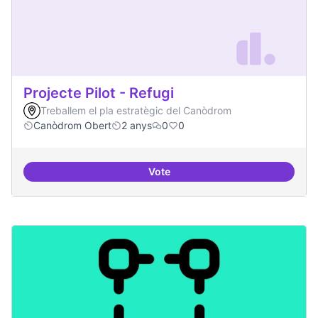
Projecte Pilot - Refugi
Treballem el pla estratègic del Canòdrom
Canòdrom Obert
2 anys
0
0
Vote
Projecte Pilot - Refugi