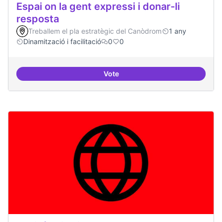
Espai on la gent expressi i donar-li
resposta
Treballem el pla estratègic del Canòdrom
1 any
Dinamització i facilitació
0
0
Vote
Espai on la gent expressi i donar