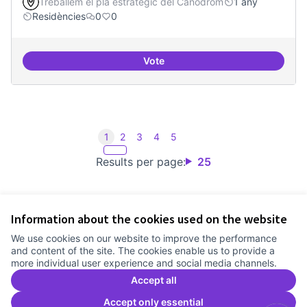
Treballem el pla estratègic del Canòdrom
1 any
Residències
0
0
Vote
Recerca + residències (comunica
1
2
3
4
5
Results per page:
25
Information about the cookies used on the website
Terms of Service
We use cookies on our website to improve the performance
Cookie settings
and content of the site. The cookies enable us to provide a
Comunitat Canòdrom at Facebook
(External link)
Comunitat Canòdrom at Instagram
(External link)
Comunitat Canòdrom at YouTube
(External link)
English
more individual user experience and social media channels.
Triar la llengua
Elegir el idioma
Choose language
Accept all
Accept only essential