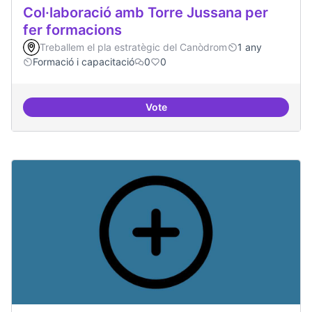
Col·laboració amb Torre Jussana per
fer formacions
Treballem el pla estratègic del Canòdrom
1 any
Formació i capacitació
0
0
Vote
Col·laboració amb Torre Jussana