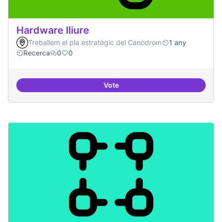
Hardware lliure
Treballem el pla estratègic del Canòdrom
1 any
Recerca
0
0
Vote
Hardware lliure