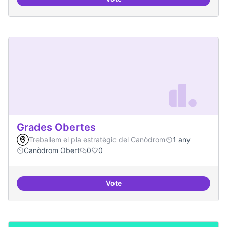
Nivell d'implicació dels residents
Grades Obertes
Treballem el pla estratègic del Canòdrom
1 any
Canòdrom Obert
0
0
Vote
Grades Obertes