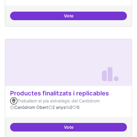
Vote
Idees per la millora democràtica
Productes finalitzats i replicables
Treballem el pla estratègic del Canòdrom
Canòdrom Obert
2 anys
0
0
Vote
Productes finalitzats i replicable