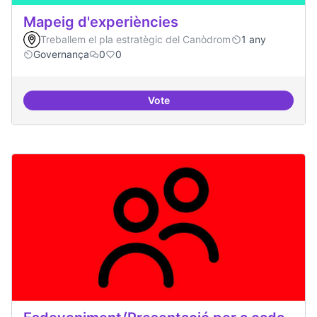
Mapeig d'experiències
Treballem el pla estratègic del Canòdrom
1 any
Governança
0
0
Vote
Mapeig d'experiències