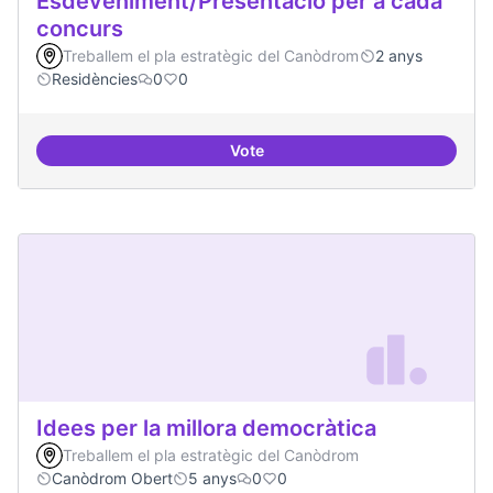
Esdeveniment/Presentació per a cada
concurs
Treballem el pla estratègic del Canòdrom
2 anys
Residències
0
0
Vote
Esdeveniment/Presentació per a
Idees per la millora democràtica
Treballem el pla estratègic del Canòdrom
Canòdrom Obert
5 anys
0
0