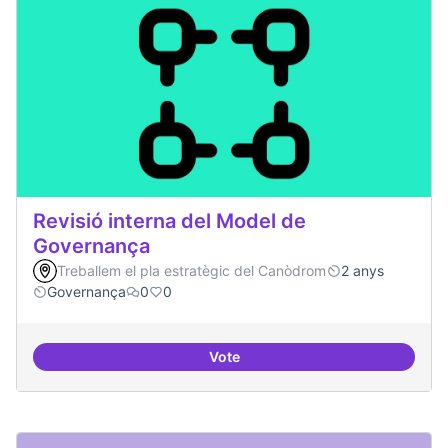
Revisió interna del Model de
Governança
Treballem el pla estratègic del Canòdrom
2 anys
Governança
0
0
Vote
Revisió interna del Model de Go