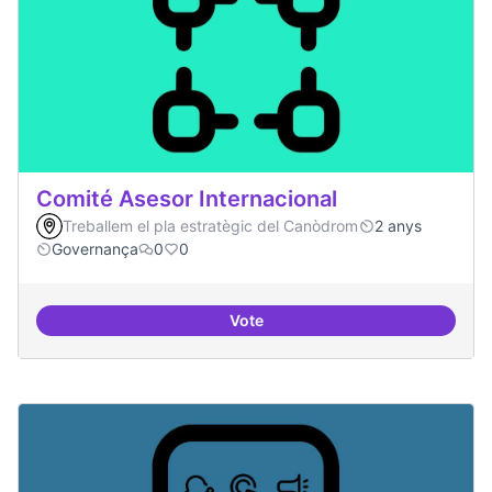
Comité Asesor Internacional
Treballem el pla estratègic del Canòdrom
2 anys
Governança
0
0
Vote
Comité Asesor Internacional