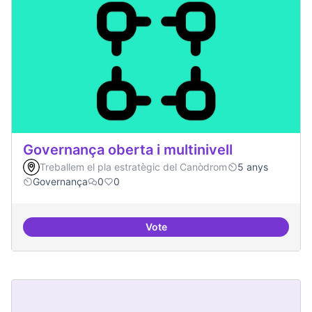
Governança oberta i multinivell
Treballem el pla estratègic del Canòdrom
5 anys
Governança
0
0
Vote
Governança oberta i multinivell