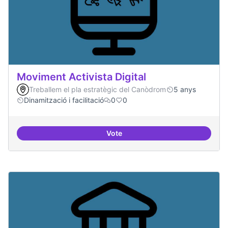
Moviment Activista Digital
Treballem el pla estratègic del Canòdrom
5 anys
Dinamització i facilitació
0
0
Vote
Moviment Activista Digital