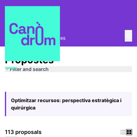
Mai
Log in
Main
Pla Estratègic
/
Propostes
Propostes
Filter and search
Optimitzar recursos: perspectiva estratègica i
quirúrgica
113 proposals