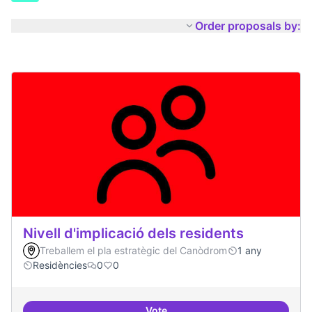
Order proposals by:
Nivell d'implicació dels residents
Treballem el pla estratègic del Canòdrom
1 any
Residències
0
0
Vote