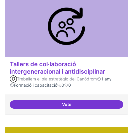
Tallers de col·laboració
intergeneracional i antidisciplinar
Treballem el pla estratègic del Canòdrom
1 any
Formació i capacitació
0
0
Vote
Tallers de col·laboració intergene