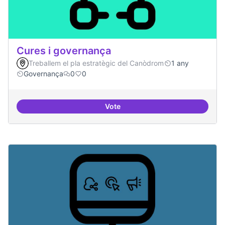
Cures i governança
Treballem el pla estratègic del Canòdrom
1 any
Governança
0
0
Vote
Cures i governança