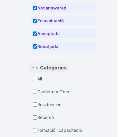
Not answered
En avaluació
Acceptada
Rebutjada
~ Categories
All
Canòdrom Obert
Residències
Recerca
Formació i capacitació