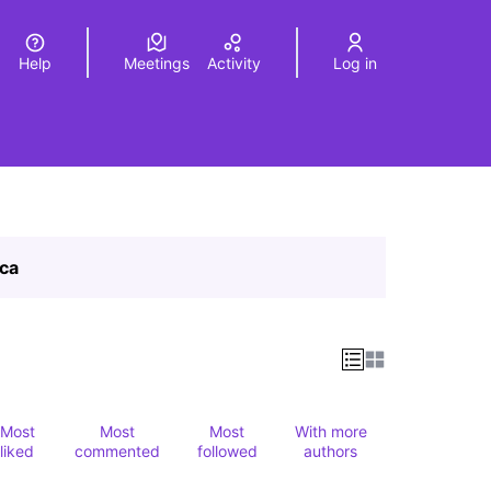
Help
Meetings
Activity
Log in
a
Elegir el idioma
Choose language
ica
Most
Most
Most
With more
liked
commented
followed
authors