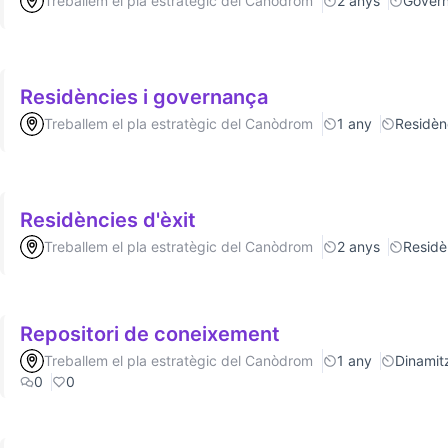
Treballem el pla estratègic del Canòdrom
2 anys
Gover
Residències i governança
Treballem el pla estratègic del Canòdrom
1 any
Residèn
Residències d'èxit
Treballem el pla estratègic del Canòdrom
2 anys
Residè
Repositori de coneixement
Treballem el pla estratègic del Canòdrom
1 any
Dinamitz
0
0