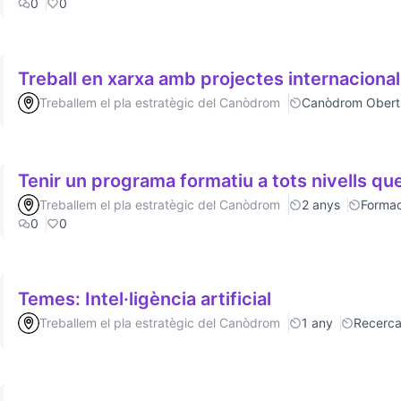
0
0
Treball en xarxa amb projectes internaciona
Treballem el pla estratègic del Canòdrom
Canòdrom Obert
Tenir un programa formatiu a tots nivells que
Treballem el pla estratègic del Canòdrom
2 anys
Formac
0
0
Temes: Intel·ligència artificial
Treballem el pla estratègic del Canòdrom
1 any
Recerc