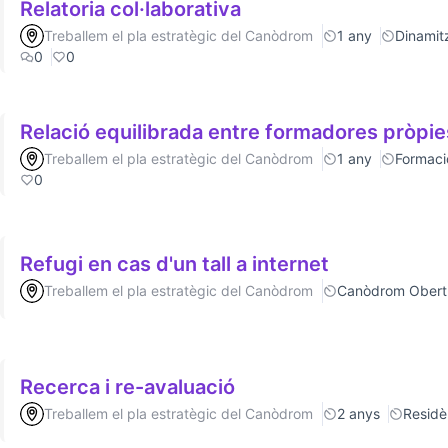
Relatoria col·laborativa
Treballem el pla estratègic del Canòdrom
1 any
Dinamitz
0
0
Relació equilibrada entre formadores pròpie
Treballem el pla estratègic del Canòdrom
1 any
Formaci
0
Refugi en cas d'un tall a internet
Treballem el pla estratègic del Canòdrom
Canòdrom Obert
Recerca i re-avaluació
Treballem el pla estratègic del Canòdrom
2 anys
Residè