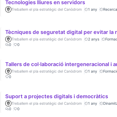
Tecnologies lliures en servidors
Treballem el pla estratègic del Canòdrom
1 any
Recerc
Tècniques de seguretat digital per evitar la 
Treballem el pla estratègic del Canòdrom
2 anys
Formac
0
0
Tallers de col·laboració intergeneracional i a
Treballem el pla estratègic del Canòdrom
1 any
Formaci
0
Suport a projectes digitals i democràtics
Treballem el pla estratègic del Canòdrom
1 any
Dinamitz
0
0