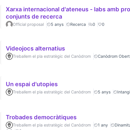
Xarxa internacional d'ateneus - labs amb p
conjunts de recerca
Official proposal
5 anys
Recerca
0
0
Videojocs alternatius
Treballem el pla estratègic del Canòdrom
Canòdrom Obert
Un espai d'utopies
Treballem el pla estratègic del Canòdrom
5 anys
Intang
Trobades democràtiques
Treballem el pla estratègic del Canòdrom
1 any
Dinamitz