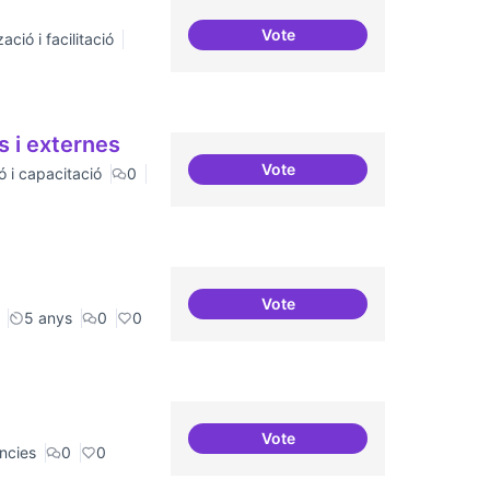
Vote
ació i facilitació
Relatoria col·laborativa
s i externes
Vote
ó i capacitació
0
Relació equilibrada entre fo
Vote
Refugi en cas d'un tall a inte
5 anys
0
0
Vote
Recerca i re-avaluació
ncies
0
0