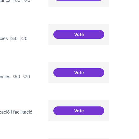
nança
0
0
Vote
Residències i governança
cies
0
0
Vote
Residències d'èxit
ncies
0
0
Vote
ació i facilitació
Repositori de coneixement