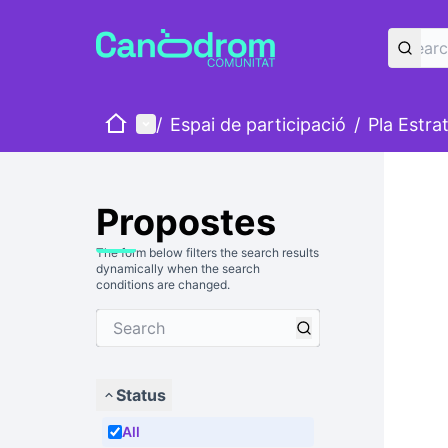
Home
Main menu
/
Espai de participació
/
Pla Estra
Propostes
The form below filters the search results
dynamically when the search
conditions are changed.
Status
All