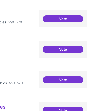
Vote
Recerca + residències (com
cies
0
0
Vote
Recerca + residències
Vote
Punt de defensa de Drets Dig
ibles
0
0
ues
Vote