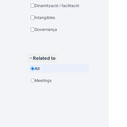
Dinamització i facilitació
Intangibles
Governança
Related to
All
Meetings