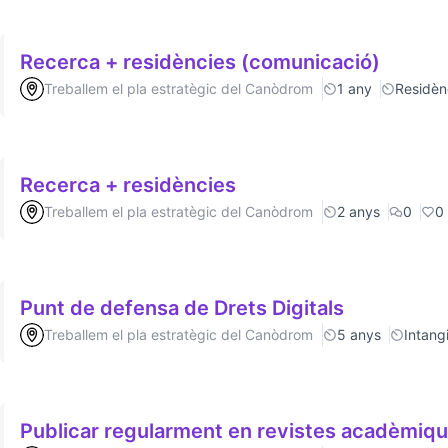
Recerca + residències (comunicació)
Treballem el pla estratègic del Canòdrom
1 any
Residèn
Recerca + residències
Treballem el pla estratègic del Canòdrom
2 anys
0
0
Punt de defensa de Drets Digitals
Treballem el pla estratègic del Canòdrom
5 anys
Intang
Publicar regularment en revistes acadèmiq