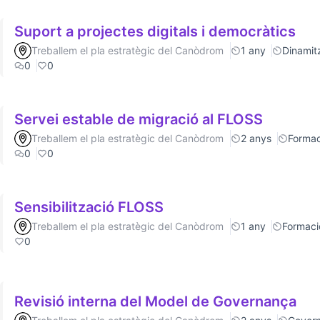
Suport a projectes digitals i democràtics
Treballem el pla estratègic del Canòdrom
1 any
Dinamitz
0
0
Servei estable de migració al FLOSS
Treballem el pla estratègic del Canòdrom
2 anys
Formac
0
0
Sensibilització FLOSS
Treballem el pla estratègic del Canòdrom
1 any
Formaci
0
Revisió interna del Model de Governança