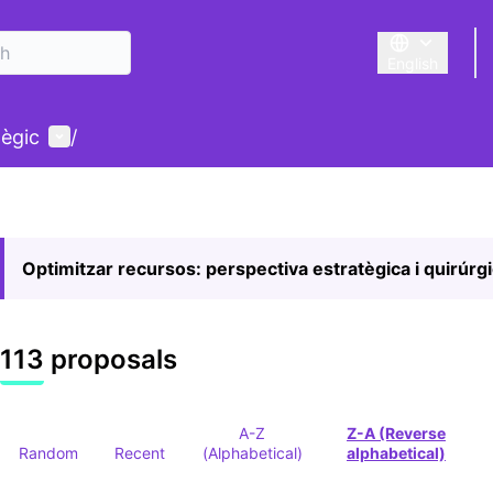
English
Triar la llengu
User menu
tègic
/
Optimitzar recursos: perspectiva estratègica i quirúrg
113 proposals
A-Z
Z-A (Reverse
Random
Recent
(Alphabetical)
alphabetical)