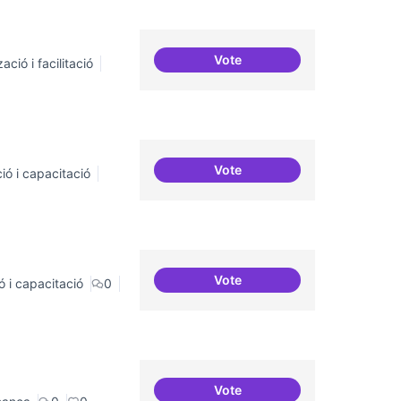
Vote
ació i facilitació
Suport a projectes digitals i
Vote
ió i capacitació
Servei estable de migració a
Vote
ó i capacitació
0
Sensibilització FLOSS
Vote
Revisió interna del Model d