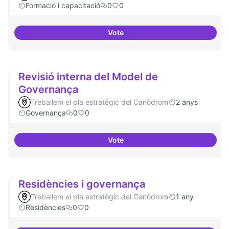
Formació i capacitació
0
0
Vote
Sensibilització FLOSS
Revisió interna del Model de
Governança
Treballem el pla estratègic del Canòdrom
2 anys
Governança
0
0
Vote
Revisió interna del Model de Go
Residències i governança
Treballem el pla estratègic del Canòdrom
1 any
Residències
0
0