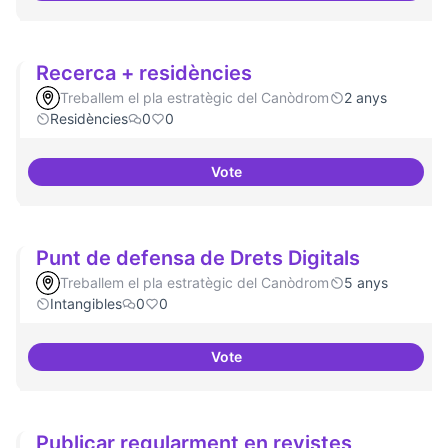
Recerca + residències
Treballem el pla estratègic del Canòdrom
2 anys
Residències
0
0
Vote
Recerca + residències
Punt de defensa de Drets Digitals
Treballem el pla estratègic del Canòdrom
5 anys
Intangibles
0
0
Vote
Punt de defensa de Drets Digital
Publicar regularment en revistes