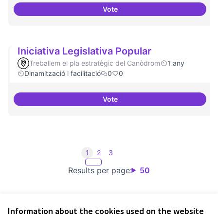
Vote
Investigacions amb component p
Iniciativa Legislativa Popular
Treballem el pla estratègic del Canòdrom
1 any
Dinamització i facilitació
0
0
Vote
Iniciativa Legislativa Popular
1
2
3
Results per page:
50
Information about the cookies used on the website