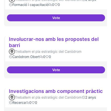
Formació i capacitació
0
0
Vote
Lobby per FLOSS i simplificació 
Involucrar-nos amb les propostes del
barri
Treballem el pla estratègic del Canòdrom
Canòdrom Obert
0
0
Vote
Involucrar-nos amb les proposte
Investigacions amb component pràctic
Treballem el pla estratègic del Canòdrom
2 anys
Recerca
0
0