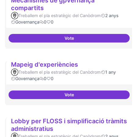
Mecanismes de gpvernança
compartits
Treballem el pla estratègic del Canòdrom
2 anys
Governança
0
0
Vote
Mecanismes de gpvernança com
Mapeig d'experiències
Treballem el pla estratègic del Canòdrom
1 any
Governança
0
0
Vote
Mapeig d'experiències
Lobby per FLOSS i simplificació tràmits
administratius
Treballem el pla estratègic del Canòdrom
2 anys