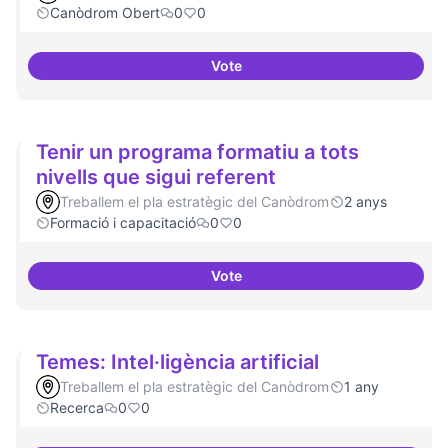
Canòdrom Obert
0
0
Vote
Treball en xarxa amb projectes i
Tenir un programa formatiu a tots
nivells que sigui referent
Treballem el pla estratègic del Canòdrom
2 anys
Formació i capacitació
0
0
Vote
Tenir un programa formatiu a tots
Temes: Intel·ligència artificial
Treballem el pla estratègic del Canòdrom
1 any
Recerca
0
0