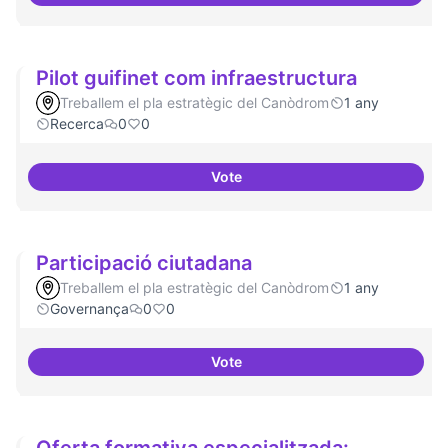
Pilot guifinet com infraestructura
Treballem el pla estratègic del Canòdrom
1 any
Recerca
0
0
Vote
Pilot guifinet com infraestructur
Participació ciutadana
Treballem el pla estratègic del Canòdrom
1 any
Governança
0
0
Vote
Participació ciutadana