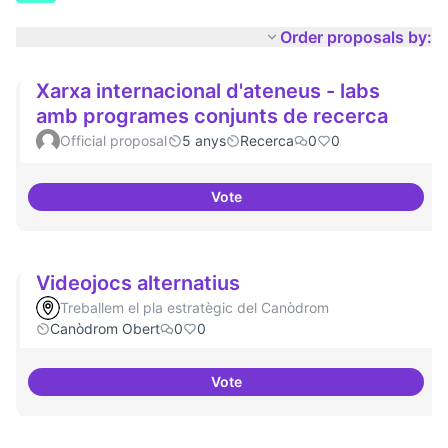
Order proposals by:
Xarxa internacional d'ateneus - labs
amb programes conjunts de recerca
Official proposal
5 anys
Recerca
0
0
Vote
Xarxa internacional d'ateneus -
Videojocs alternatius
Treballem el pla estratègic del Canòdrom
Canòdrom Obert
0
0
Vote
Videojocs alternatius