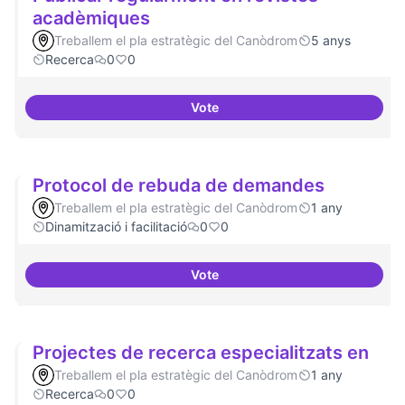
acadèmiques
Treballem el pla estratègic del Canòdrom
5 anys
Recerca
0
0
Vote
Publicar regularment en revist
Protocol de rebuda de demandes
Treballem el pla estratègic del Canòdrom
1 any
Dinamització i facilitació
0
0
Vote
Protocol de rebuda de demande
Projectes de recerca especialitzats en
Treballem el pla estratègic del Canòdrom
1 any
Recerca
0
0