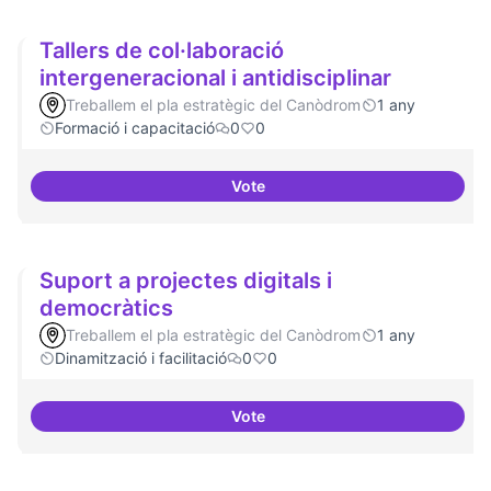
Tallers de col·laboració
intergeneracional i antidisciplinar
Treballem el pla estratègic del Canòdrom
1 any
Formació i capacitació
0
0
Vote
Tallers de col·laboració intergene
Suport a projectes digitals i
democràtics
Treballem el pla estratègic del Canòdrom
1 any
Dinamització i facilitació
0
0
Vote
Suport a projectes digitals i dem