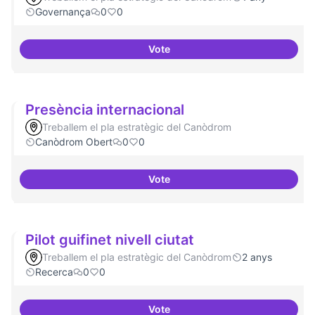
Governança
0
0
Vote
Procés participatiu
Presència internacional
Treballem el pla estratègic del Canòdrom
Canòdrom Obert
0
0
Vote
Presència internacional
Pilot guifinet nivell ciutat
Treballem el pla estratègic del Canòdrom
2 anys
Recerca
0
0
Vote
Pilot guifinet nivell ciutat