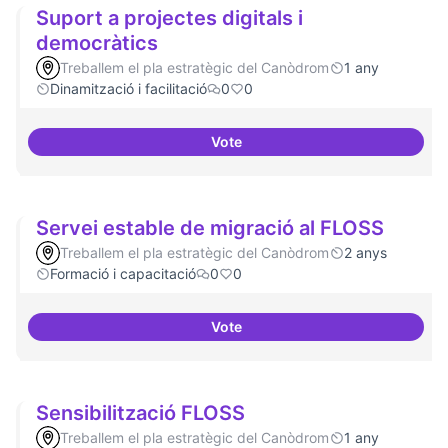
Suport a projectes digitals i
democràtics
Treballem el pla estratègic del Canòdrom
1 any
Dinamització i facilitació
0
0
Vote
Suport a projectes digitals i dem
Servei estable de migració al FLOSS
Treballem el pla estratègic del Canòdrom
2 anys
Formació i capacitació
0
0
Vote
Servei estable de migració al FL
Sensibilització FLOSS
Treballem el pla estratègic del Canòdrom
1 any