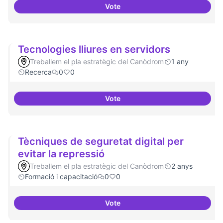
Vote
Temes: Intel·ligència artificial
Tecnologies lliures en servidors
Treballem el pla estratègic del Canòdrom
1 any
Recerca
0
0
Vote
Tecnologies lliures en servidors
Tècniques de seguretat digital per
evitar la repressió
Treballem el pla estratègic del Canòdrom
2 anys
Formació i capacitació
0
0
Vote
Tècniques de seguretat digital pe