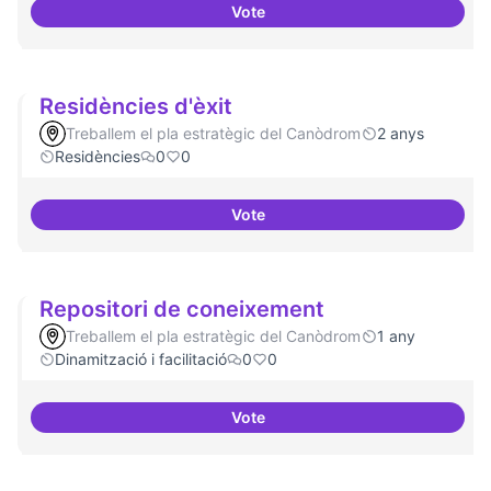
Vote
Residències i governança
Residències d'èxit
Treballem el pla estratègic del Canòdrom
2 anys
Residències
0
0
Vote
Residències d'èxit
Repositori de coneixement
Treballem el pla estratègic del Canòdrom
1 any
Dinamització i facilitació
0
0
Vote
Repositori de coneixement