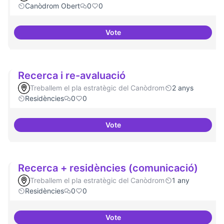
Canòdrom Obert
0
0
Vote
Refugi en cas d'un tall a internet
Recerca i re-avaluació
Treballem el pla estratègic del Canòdrom
2 anys
Residències
0
0
Vote
Recerca i re-avaluació
Recerca + residències (comunicació)
Treballem el pla estratègic del Canòdrom
1 any
Residències
0
0
Vote
Recerca + residències (comunic