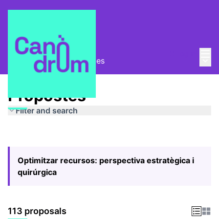
Mai
Log in
Main
Pla Estratègic
/
Propostes
Propostes
Filter and search
Optimitzar recursos: perspectiva estratègica i
quirúrgica
113 proposals