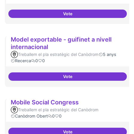
Vote
Moviment Activista Digital
Model exportable - guifinet a nivell
internacional
Treballem el pla estratègic del Canòdrom
5 anys
Recerca
0
0
Vote
Model exportable - guifinet a niv
Mobile Social Congress
Treballem el pla estratègic del Canòdrom
Canòdrom Obert
0
0
Vote