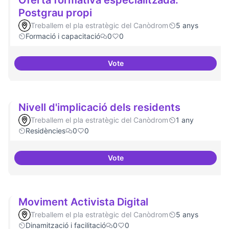
Oferta formativa especialitzada:
Postgrau propi
Treballem el pla estratègic del Canòdrom
5 anys
Formació i capacitació
0
0
Vote
Oferta formativa especialitzada:
Nivell d'implicació dels residents
Treballem el pla estratègic del Canòdrom
1 any
Residències
0
0
Vote
Nivell d'implicació dels resident
Moviment Activista Digital
Treballem el pla estratègic del Canòdrom
5 anys
Dinamització i facilitació
0
0