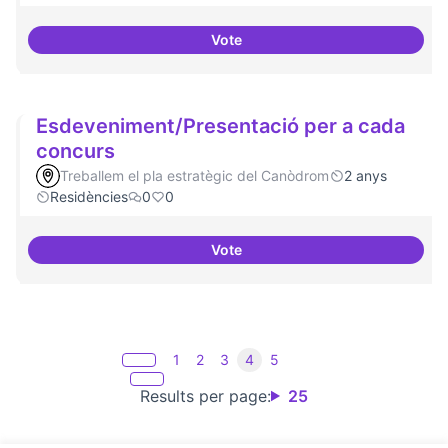
Vote
20 projectes residents
Esdeveniment/Presentació per a cada
concurs
Treballem el pla estratègic del Canòdrom
2 anys
Residències
0
0
Vote
Esdeveniment/Presentació per a
1
2
3
4
5
Results per page:
25