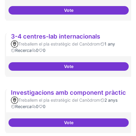
Vote
Programa cultural a nivell de ciu
3-4 centres-lab internacionals
Treballem el pla estratègic del Canòdrom
1 any
Recerca
0
0
Vote
3-4 centres-lab internacionals
Investigacions amb component pràctic
Treballem el pla estratègic del Canòdrom
2 anys
Recerca
0
0
Vote
Investigacions amb component p