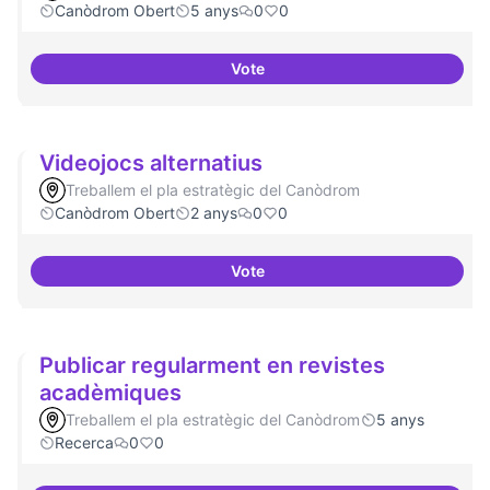
Canòdrom Obert
5 anys
0
0
Vote
Presència internacional
Videojocs alternatius
Treballem el pla estratègic del Canòdrom
Canòdrom Obert
2 anys
0
0
Vote
Videojocs alternatius
Publicar regularment en revistes
acadèmiques
Treballem el pla estratègic del Canòdrom
5 anys
Recerca
0
0