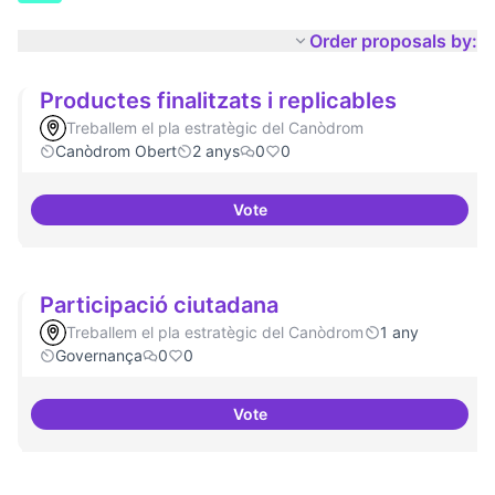
Order proposals by:
Productes finalitzats i replicables
Treballem el pla estratègic del Canòdrom
Canòdrom Obert
2 anys
0
0
Vote
Productes finalitzats i replicable
Participació ciutadana
Treballem el pla estratègic del Canòdrom
1 any
Governança
0
0
Vote
Participació ciutadana