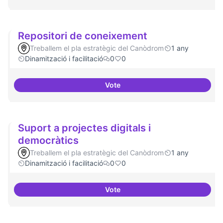
Repositori de coneixement
Treballem el pla estratègic del Canòdrom
1 any
Dinamització i facilitació
0
0
Vote
Repositori de coneixement
Suport a projectes digitals i
democràtics
Treballem el pla estratègic del Canòdrom
1 any
Dinamització i facilitació
0
0
Vote
Suport a projectes digitals i dem