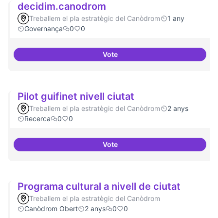
decidim.canodrom
Treballem el pla estratègic del Canòdrom
1 any
Governança
0
0
Vote
decidim.canodrom
Pilot guifinet nivell ciutat
Treballem el pla estratègic del Canòdrom
2 anys
Recerca
0
0
Vote
Pilot guifinet nivell ciutat
Programa cultural a nivell de ciutat
Treballem el pla estratègic del Canòdrom
Canòdrom Obert
2 anys
0
0