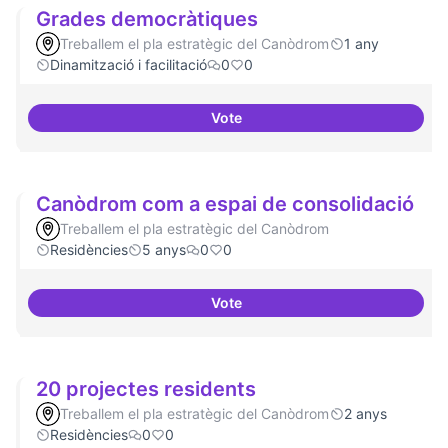
Grades democràtiques
Treballem el pla estratègic del Canòdrom
1 any
Dinamització i facilitació
0
0
Vote
Grades democràtiques
Canòdrom com a espai de consolidació
Treballem el pla estratègic del Canòdrom
Residències
5 anys
0
0
Vote
Canòdrom com a espai de conso
20 projectes residents
Treballem el pla estratègic del Canòdrom
2 anys
Residències
0
0