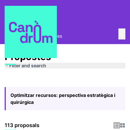
Mai
Log in
Main
Pla Estratègic
/
Propostes
Propostes
Filter and search
Optimitzar recursos: perspectiva estratègica i
quirúrgica
113 proposals