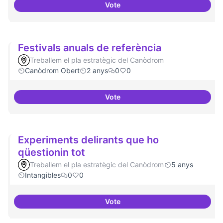
Vote
Publicar regularment en revist
Festivals anuals de referència
Treballem el pla estratègic del Canòdrom
Canòdrom Obert
2 anys
0
0
Vote
Festivals anuals de referència
Experiments delirants que ho
qüestionin tot
Treballem el pla estratègic del Canòdrom
5 anys
Intangibles
0
0
Vote
Experiments delirants que ho qüe