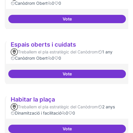
Canòdrom Obert
0
0
Vote
Bar obert, que sigui punt de tro
Espais oberts i cuidats
Treballem el pla estratègic del Canòdrom
1 any
Canòdrom Obert
0
0
Vote
Espais oberts i cuidats
Habitar la plaça
Treballem el pla estratègic del Canòdrom
2 anys
Dinamització i facilitació
0
0
Vote
Habitar la plaça