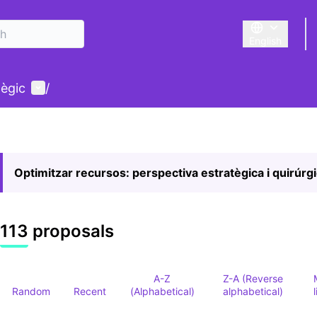
English
Triar la llengu
User menu
tègic
/
Optimitzar recursos: perspectiva estratègica i quirúrg
113 proposals
A-Z
Z-A (Reverse
Random
Recent
(Alphabetical)
alphabetical)