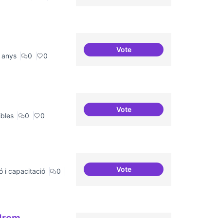
Vote
30 projectes residents refer
 anys
0
0
Vote
Punt de defensa de Drets Dig
ibles
0
0
Vote
ó i capacitació
0
Àrees de formació definides 