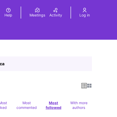
Help
Meetings
Activity
Log in
a
Elegir el idioma
Choose language
ica
Most
Most
Most
With more
liked
commented
followed
authors