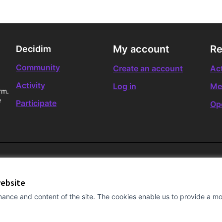
My account
Re
Decidim
Community
Create an account
Act
Activity
Log in
Me
rm.
e
Participate
Op
website
ance and content of the site. The cookies enable us to provide a mor