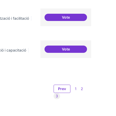
Vote
zació i facilitació
ILP Drets Digitals
Vote
ió i capacitació
Definició del currículum del
Prev
1
2
3