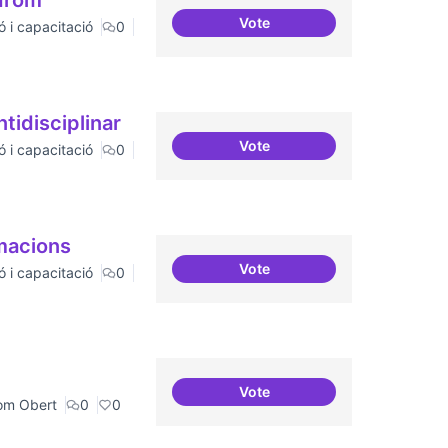
òdrom
Vote
ó i capacitació
0
Consolidar oferta antena C
ntidisciplinar
Vote
ó i capacitació
0
Tallers de col·laboració inte
rmacions
Vote
ó i capacitació
0
Col·laboració amb Torre Jus
Vote
Grades Obertes
om Obert
0
0