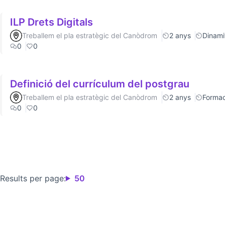
ILP Drets Digitals
Treballem el pla estratègic del Canòdrom
2 anys
Dinamit
0
0
Definició del currículum del postgrau
Treballem el pla estratègic del Canòdrom
2 anys
Formac
0
0
Results per page:
50