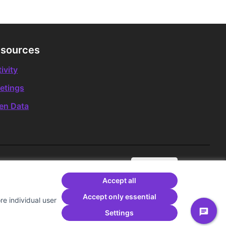
sources
ivity
etings
en Data
English
Triar la llengua
Elegir el idioma
Comunitat Canòdrom at Fac
(External link)
Comunitat Canòdrom at Ins
(External link)
Comunitat Canòdrom at You
(External link)
Accept all
Accept only essential
e individual user
Settings
Creative Co
(External lin