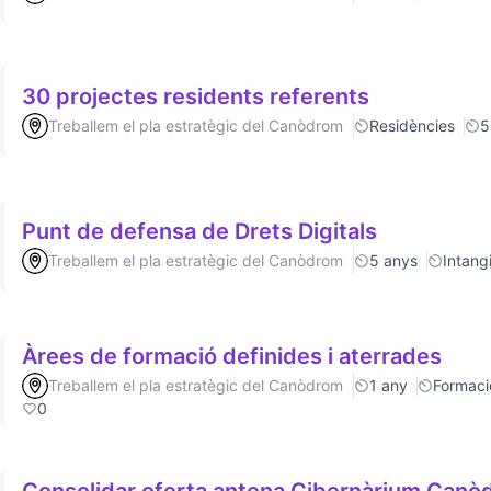
30 projectes residents referents
Treballem el pla estratègic del Canòdrom
Residències
5
Punt de defensa de Drets Digitals
Treballem el pla estratègic del Canòdrom
5 anys
Intang
Àrees de formació definides i aterrades
Treballem el pla estratègic del Canòdrom
1 any
Formaci
0