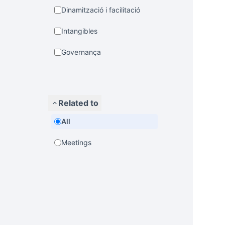
Dinamització i facilitació
Intangibles
Governança
Related to
All
Meetings