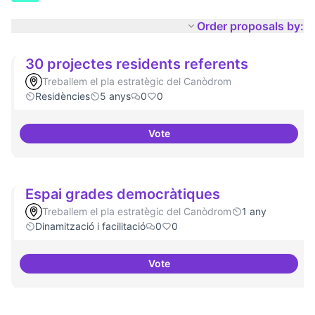
Order proposals by:
30 projectes residents referents
Treballem el pla estratègic del Canòdrom
Residències
5 anys
0
0
Vote
30 projectes residents referents
Espai grades democràtiques
Treballem el pla estratègic del Canòdrom
1 any
Dinamització i facilitació
0
0
Vote
Espai grades democràtiques