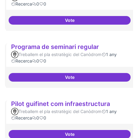
Recerca
0
0
Vote
Temes: Intel·ligència artificial
Programa de seminari regular
Treballem el pla estratègic del Canòdrom
1 any
Recerca
0
0
Vote
Programa de seminari regular
Pilot guifinet com infraestructura
Treballem el pla estratègic del Canòdrom
1 any
Recerca
0
0
Vote
Pilot guifinet com infraestructur