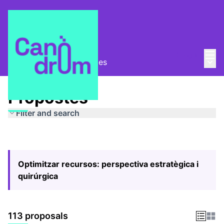
Mai
Log in
Main
Pla Estratègic
/
Propostes
Propostes
Filter and search
Optimitzar recursos: perspectiva estratègica i
quirúrgica
113 proposals