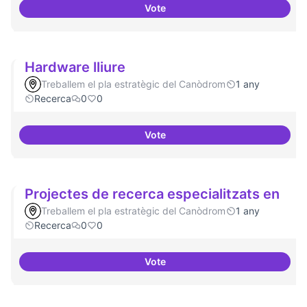
Vote
Involucrar-nos amb les proposte
Hardware lliure
Treballem el pla estratègic del Canòdrom
1 any
Recerca
0
0
Vote
Hardware lliure
Projectes de recerca especialitzats en
Treballem el pla estratègic del Canòdrom
1 any
Recerca
0
0
Vote
Projectes de recerca especialitz