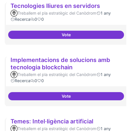
Tecnologies lliures en servidors
Treballem el pla estratègic del Canòdrom
1 any
Recerca
0
0
Vote
Tecnologies lliures en servidors
Implementacions de solucions amb
tecnologia blockchain
Treballem el pla estratègic del Canòdrom
1 any
Recerca
0
0
Vote
Implementacions de solucions a
Temes: Intel·ligència artificial
Treballem el pla estratègic del Canòdrom
1 any