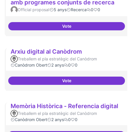
amb programes conjunts de recerca
Official proposal
5 anys
Recerca
0
0
Vote
Xarxa internacional d'ateneus -
Arxiu digital al Canòdrom
Treballem el pla estratègic del Canòdrom
Canòdrom Obert
2 anys
0
0
Vote
Arxiu digital al Canòdrom
Memòria Històrica - Referencia digital
Treballem el pla estratègic del Canòdrom
Canòdrom Obert
2 anys
0
0