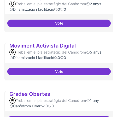
Treballem el pla estratègic del Canòdrom
2 anys
Dinamització i facilitació
0
0
Vote
ILP Drets Digitals
Moviment Activista Digital
Treballem el pla estratègic del Canòdrom
5 anys
Dinamització i facilitació
0
0
Vote
Moviment Activista Digital
Grades Obertes
Treballem el pla estratègic del Canòdrom
1 any
Canòdrom Obert
0
0