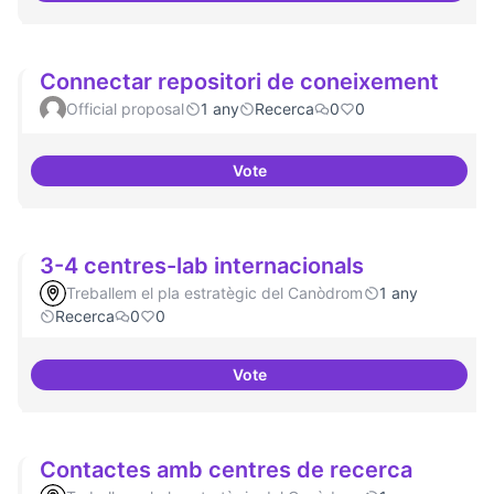
Connectar repositori de coneixement
Official proposal
1 any
Recerca
0
0
Vote
Connectar repositori de coneix
3-4 centres-lab internacionals
Treballem el pla estratègic del Canòdrom
1 any
Recerca
0
0
Vote
3-4 centres-lab internacionals
Contactes amb centres de recerca