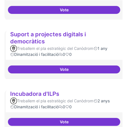
Vote
Comunitat software lliure
Suport a projectes digitals i
democràtics
Treballem el pla estratègic del Canòdrom
1 any
Dinamització i facilitació
0
0
Vote
Suport a projectes digitals i dem
Incubadora d'ILPs
Treballem el pla estratègic del Canòdrom
2 anys
Dinamització i facilitació
0
0
Vote
Incubadora d'ILPs