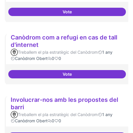
Vote
Festival feminisme digital
Canòdrom com a refugi en cas de tall
d'internet
Treballem el pla estratègic del Canòdrom
1 any
Canòdrom Obert
0
0
Vote
Canòdrom com a refugi en cas de 
Involucrar-nos amb les propostes del
barri
Treballem el pla estratègic del Canòdrom
1 any
Canòdrom Obert
0
0