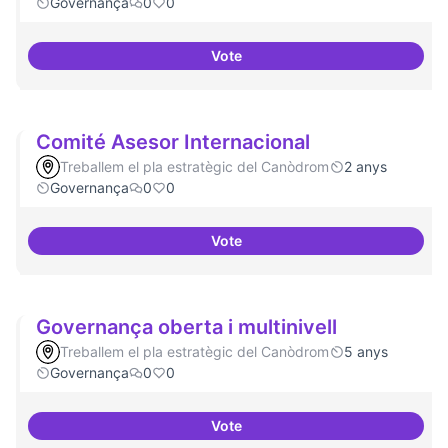
Governança
0
0
Vote
Mecanismes de gpvernança com
Comité Asesor Internacional
Treballem el pla estratègic del Canòdrom
2 anys
Governança
0
0
Vote
Comité Asesor Internacional
Governança oberta i multinivell
Treballem el pla estratègic del Canòdrom
5 anys
Governança
0
0
Vote
Governança oberta i multinivell