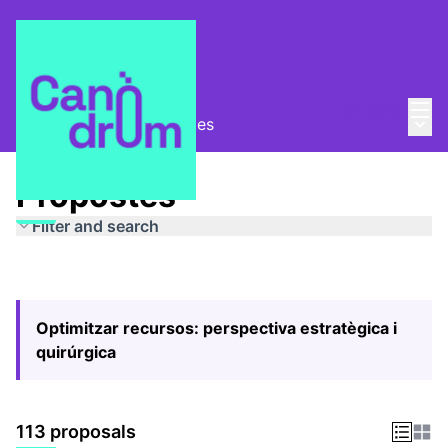
Mai
Log in
Main
Pla Estratègic
/
Propostes
Propostes
Filter and search
Optimitzar recursos: perspectiva estratègica i
quirúrgica
113 proposals