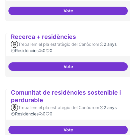
Vote
Residències d'èxit
Recerca + residències
Treballem el pla estratègic del Canòdrom
2 anys
Residències
0
0
Vote
Recerca + residències
Comunitat de residències sostenible i
perdurable
Treballem el pla estratègic del Canòdrom
2 anys
Residències
0
0
Vote
Comunitat de 