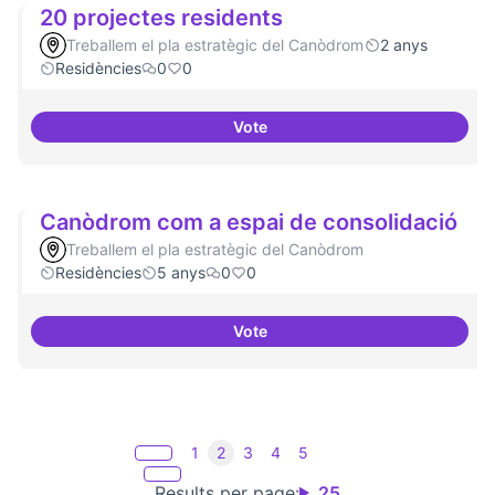
20 projectes residents
Treballem el pla estratègic del Canòdrom
2 anys
Residències
0
0
Vote
20 projectes residents
Canòdrom com a espai de consolidació
Treballem el pla estratègic del Canòdrom
Residències
5 anys
0
0
Vote
Canòdrom com a espai de conso
1
2
3
4
5
Results per page:
25