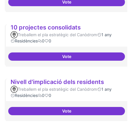
Vote
Residències i governança
10 projectes consolidats
Treballem el pla estratègic del Canòdrom
1 any
Residències
0
0
Vote
10 projectes consolidats
Nivell d'implicació dels residents
Treballem el pla estratègic del Canòdrom
1 any
Residències
0
0
Vote
Nivell d'implicació dels resident