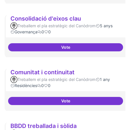
Consolidació d'eixos clau
Treballem el pla estratègic del Canòdrom
5 anys
Governança
0
0
Vote
Consolidació d'eixos clau
Comunitat i continuitat
Treballem el pla estratègic del Canòdrom
1 any
Residències
0
0
Vote
Comunitat i continuitat
BBDD treballada i sòlida