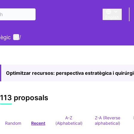
English
Triar la llengu
User menu
tègic
/
Optimitzar recursos: perspectiva estratègica i quirúrg
113 proposals
A-Z
Z-A (Reverse
Random
Recent
(Alphabetical)
alphabetical)