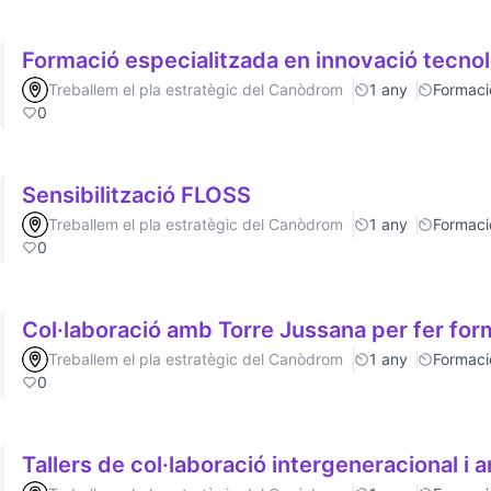
Formació especialitzada en innovació tecno
Treballem el pla estratègic del Canòdrom
1 any
Formaci
0
Sensibilització FLOSS
Treballem el pla estratègic del Canòdrom
1 any
Formaci
0
Col·laboració amb Torre Jussana per fer fo
Treballem el pla estratègic del Canòdrom
1 any
Formaci
0
Tallers de col·laboració intergeneracional i a