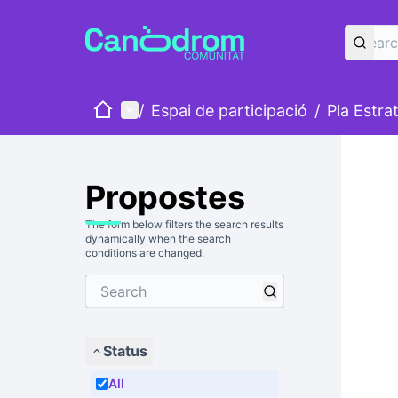
Home
Main menu
/
Espai de participació
/
Pla Estra
Propostes
The form below filters the search results
dynamically when the search
conditions are changed.
Status
All