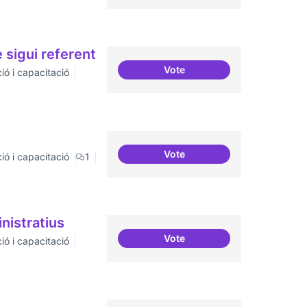
 sigui referent
Vote
ió i capacitació
Tenir un programa formatiu a 
Vote
ió i capacitació
1
Artistes i programari lliure
nistratius
Vote
ió i capacitació
Lobby per FLOSS i simplifica