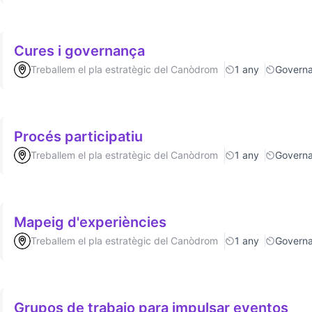
Cures i governança
Treballem el pla estratègic del Canòdrom
1 any
Govern
Procés participatiu
Treballem el pla estratègic del Canòdrom
1 any
Govern
Mapeig d'experiències
Treballem el pla estratègic del Canòdrom
1 any
Govern
Grupos de trabajo para impulsar eventos