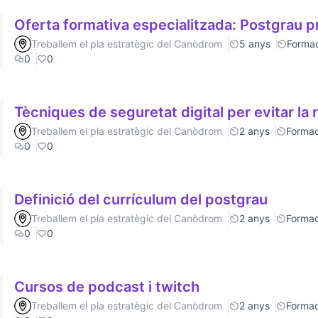
Oferta formativa especialitzada: Postgrau p
Treballem el pla estratègic del Canòdrom
5 anys
Formac
0
0
Tècniques de seguretat digital per evitar la 
Treballem el pla estratègic del Canòdrom
2 anys
Formac
0
0
Definició del currículum del postgrau
Treballem el pla estratègic del Canòdrom
2 anys
Formac
0
0
Cursos de podcast i twitch
Treballem el pla estratègic del Canòdrom
2 anys
Formac