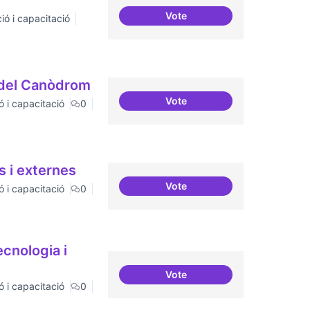
Vote
ió i capacitació
Servei estable de migració a
ó del Canòdrom
Vote
ó i capacitació
0
Establir les àrees o temàti
s i externes
Vote
ó i capacitació
0
Relació equilibrada entre fo
ecnologia i
Vote
Formacions en la consciencia
ó i capacitació
0