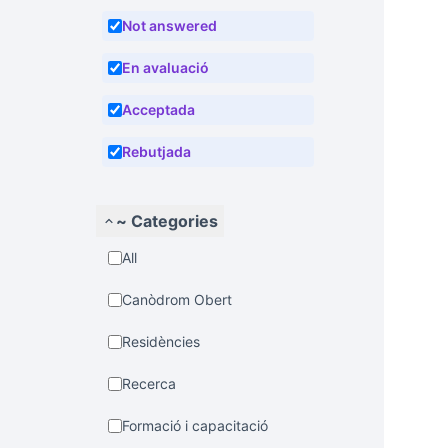
Not answered
En avaluació
Acceptada
Rebutjada
~ Categories
All
Canòdrom Obert
Residències
Recerca
Formació i capacitació