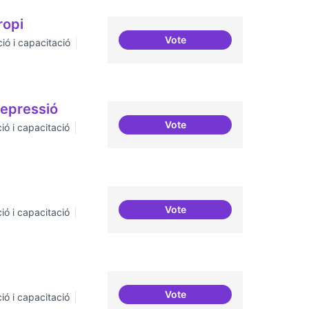
ropi
Vote
ió i capacitació
Oferta formativa especialitz
repressió
Vote
ió i capacitació
Tècniques de seguretat digita
Vote
ió i capacitació
Definició del currículum del
Vote
ió i capacitació
Cursos de podcast i twitch