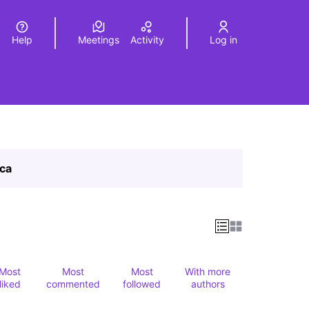
Help
Meetings
Activity
Log in
a
Elegir el idioma
Choose language
ica
Most
Most
Most
With more
liked
commented
followed
authors