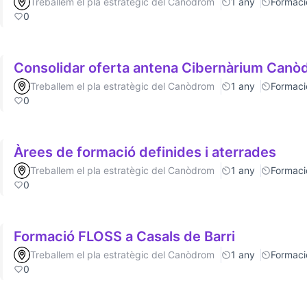
Treballem el pla estratègic del Canòdrom
1 any
Formaci
0
Consolidar oferta antena Cibernàrium Can
Treballem el pla estratègic del Canòdrom
1 any
Formaci
0
Àrees de formació definides i aterrades
Treballem el pla estratègic del Canòdrom
1 any
Formaci
0
Formació FLOSS a Casals de Barri
Treballem el pla estratègic del Canòdrom
1 any
Formaci
0