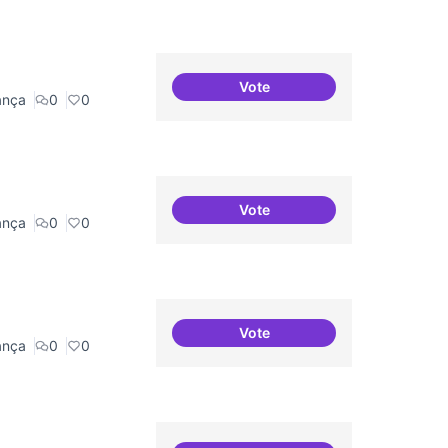
Vote
Cures i governança
ança
0
0
Vote
Procés participatiu
ança
0
0
Vote
Mapeig d'experiències
ança
0
0