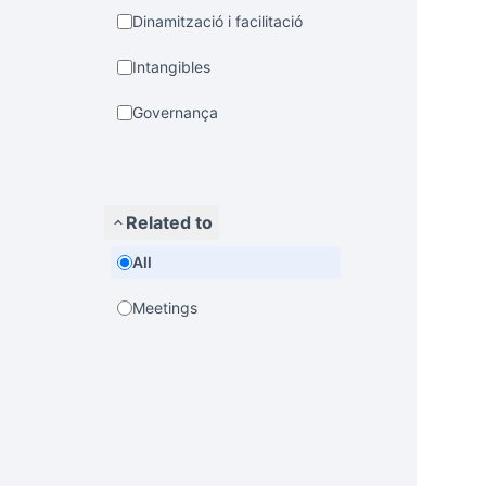
Dinamització i facilitació
Intangibles
Governança
Related to
All
Meetings