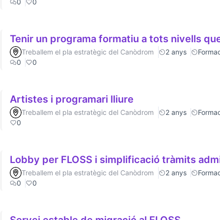
0
0
Tenir un programa formatiu a tots nivells que
Treballem el pla estratègic del Canòdrom
2 anys
Formac
0
0
Artistes i programari lliure
Treballem el pla estratègic del Canòdrom
2 anys
Formac
0
Lobby per FLOSS i simplificació tràmits admi
Treballem el pla estratègic del Canòdrom
2 anys
Formac
0
0