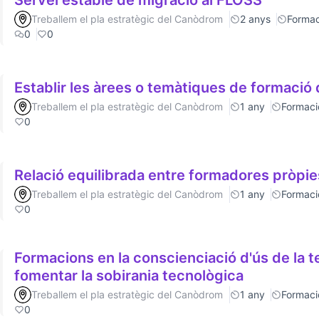
Servei estable de migració al FLOSS
Treballem el pla estratègic del Canòdrom
2 anys
Formac
0
0
Establir les àrees o temàtiques de formaci
Treballem el pla estratègic del Canòdrom
1 any
Formaci
0
Relació equilibrada entre formadores pròpie
Treballem el pla estratègic del Canòdrom
1 any
Formaci
0
Formacions en la conscienciació d'ús de la t
fomentar la sobirania tecnològica
Treballem el pla estratègic del Canòdrom
1 any
Formaci
0